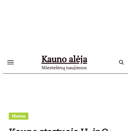
Skip
to
content
Kauno alėja
Miestelėnų naujienos
Miestas