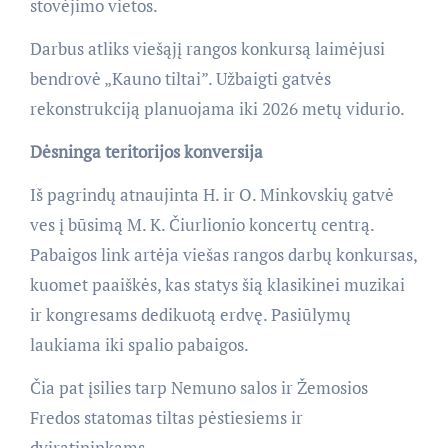
stovėjimo vietos.
Darbus atliks viešąjį rangos konkursą laimėjusi
bendrovė „Kauno tiltai”. Užbaigti gatvės
rekonstrukciją planuojama iki 2026 metų vidurio.
Dėsninga teritorijos konversija
Iš pagrindų atnaujinta H. ir O. Minkovskių gatvė
ves į būsimą M. K. Čiurlionio koncertų centrą.
Pabaigos link artėja viešas rangos darbų konkursas,
kuomet paaiškės, kas statys šią klasikinei muzikai
ir kongresams dedikuotą erdvę. Pasiūlymų
laukiama iki spalio pabaigos.
Čia pat įsilies tarp Nemuno salos ir Žemosios
Fredos statomas tiltas pėstiesiems ir
dviratininkams.