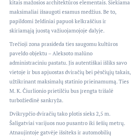
kitais mažosios architektūros elementais. Siekiama
maksimaliai išsaugoti esamus medžius. Be to,
papildomi želdiniai papuoš kelkraščius ir
skiriamąją juostą važiuojamojoje dalyje.
Trečioji zona prasideda ties saugomu kultūros
paveldo objektu – Aleksoto malūno
administraciniu pastatu. Jis autentiškai išliks savo
vietoje ir bus apjuostas dviračių bei pėsčiųjų takais,
užtikrinant maksimalų statinio prieinamumą. Ties
M. K. Čiurlionio prietilčiu bus įrengta trišalė
turbožiedinė sankryža.
Dvikrypčio dviračių tako plotis sieks 2,5 m.
Šaligatviai varijuos nuo pusantro iki šešių metrų.
Atnaujintoje gatvėje išsiteks ir automobilių