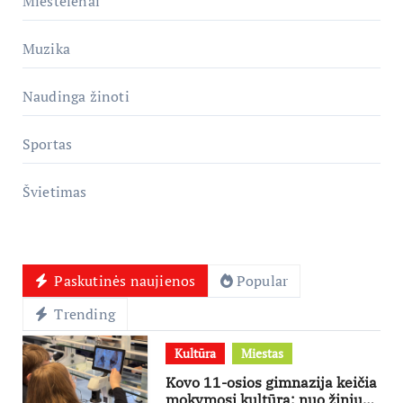
Miestelėnai
Muzika
Naudinga žinoti
Sportas
Švietimas
Paskutinės naujienos
Popular
Trending
Kultūra
Miestas
Kovo 11-osios gimnazija keičia
mokymosi kultūrą: nuo žinių