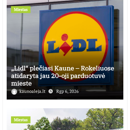
Miestas
„Lidl“ plečiasi Kaune – Rokeliuose
atidaryta jau 20-oji parduotuvė
mieste
kaunoaleja.lt
Rgp 6, 2026
Miestas