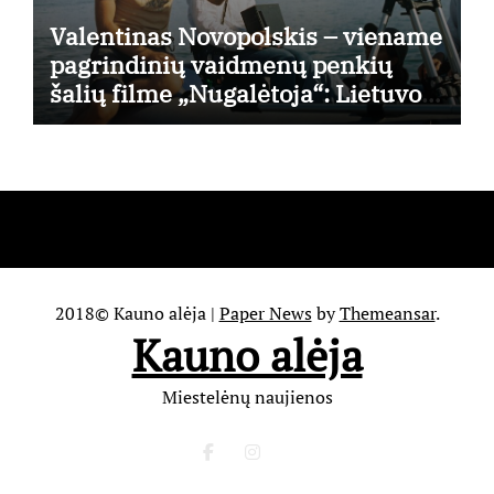
Valentinas Novopolskis – viename
pagrindinių vaidmenų penkių
šalių filme „Nugalėtoja“: Lietuvos
kino teatruose – nuo rugpjūčio 7-
osios
2018© Kauno alėja
|
Paper News
by
Themeansar
.
Kauno alėja
Miestelėnų naujienos