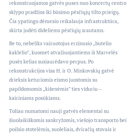
rekonstruojamos gatvės puses nuo koncertų centro
sklypo pradžios iki būsimo pėsčiųjų tilto prieigų.
Čia ypatingo dėmesio reikalauja infrastruktūra,
skirta judėti dideliems pėsčiųjų srautams.
Be to, nebeliks vairuotojus erzinusio „butelio
kaklelio”, kuomet atvažiuojantiems iš Marvelės
pusės kelias susiaurėdavo perpus. Po
rekonstrukcijos visa H. ir O. Minkovskių gatvė
drieksis keturiomis eismo juostomis su
papildomomis „kišenėmis” ties viduriu –
kairiniams posūkiams.
Toliau numatomi nauji gatvės elementai su
šiuolaikiškomis sankryžomis, viešojo transporto bei
poilsio stotelėmis, suoleliais, dviračių stovais ir