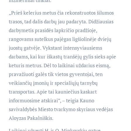
inžineriniai tinklai.
„Prieš kelerius metus čia rekonstruotos šilumos
trasos, tad dalis darbų jau padaryta. Didžiausias
darbymetis prasidės lapkričio pradžioje,
rangovams sutelkus pajėgas ligšiolinėje dviejų
juostų gatvėje. Vykstant intensyviausiems
darbams, kai kur iškastų tranšėjų gylis sieks apie
keturis metrus. Dėl to laikinai uždarius eismą,
pravažiuoti galės tik vietos gyventojai, ten
veikiančių įmonių ir specialiųjų tarnybų
transportas. Apie tai kauniečius kaskart
informuosime atskirai”, – teigia Kauno
savivaldybės Miesto tvarkymo skyriaus vedėjas
Aloyzas Pakalniškis.
Laikinai užverti H. ir O. Minkovskių gatvę