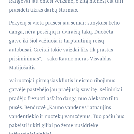
Rangovai jau ėmėsi veiksmo, o kitą mėnesį čia turi
prasidėti tikras darbų šturmas.
Pokyčių ši vieta prašėsi jau seniai: sunykusi kelio
danga, nėra pėsčiųjų ir dviračių takų. Duobėta
gatve iki šiol važiuoja ir tarptautinių reisų
autobusai. Greitai tokie vaizdai liks tik prastas
prisiminimas”, – sako Kauno meras Visvaldas
Matijošaitis.
Vairuotojai pirmąsias kliūtis ir eismo ribojimus
gatvėje pastebėjo jau praėjusią savaitę. Kelininkai
pradėjo frezuoti asfalto dangą nuo Aleksoto tilto
pusės. Bendrovė „Kauno vandenys” atnaujins
vandentiekio ir nuotekų vamzdynus. Tuo pačiu bus
pakeisti ir kiti giliai po žeme nusidriekę