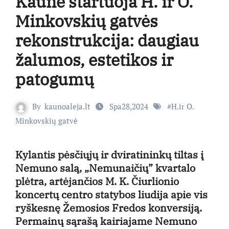
Kaune startuoja H. ir O.
Minkovskių gatvės
rekonstrukcija: daugiau
žalumos, estetikos ir
patogumų
By
kaunoaleja.lt
Spa28,2024
#
H.ir O.
Minkovskių gatvė
Kylantis pėsčiųjų ir dviratininkų tiltas į
Nemuno salą, „Nemunaičių” kvartalo
plėtra, artėjančios M. K. Čiurlionio
koncertų centro statybos liudija apie vis
ryškesnę Žemosios Fredos konversiją.
Permainų sąrašą kairiajame Nemuno