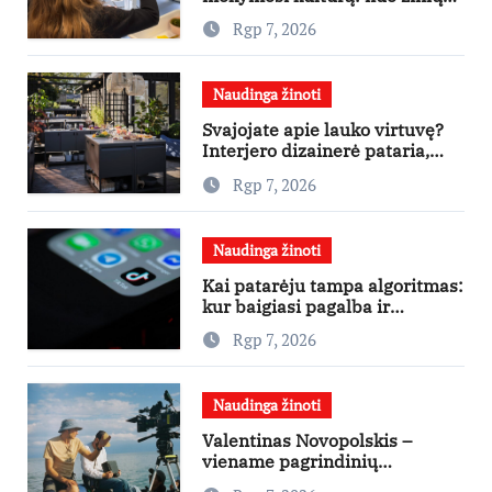
kaupimo – prie jų supratimo ir
Rgp 7, 2026
taikymo
Naudinga žinoti
Svajojate apie lauko virtuvę?
Interjero dizainerė pataria,
nuo ko pradėti
Rgp 7, 2026
Naudinga žinoti
Kai patarėju tampa algoritmas:
kur baigiasi pagalba ir
prasideda reklama?
Rgp 7, 2026
Naudinga žinoti
Valentinas Novopolskis –
viename pagrindinių
vaidmenų penkių šalių filme