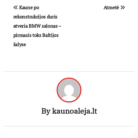
Navigacija
Kaune po
Atmetė
tarp
rekonstrukcijos duris
atveria BMW salonas –
įrašų
pirmasis toks Baltijos
šalyse
By
kaunoaleja.lt