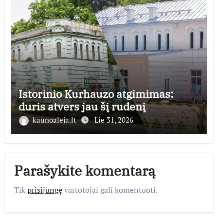
Istorinio Kurhauzo atgimimas:
duris atvers jau šį rudenį
kaunoaleja.lt
Lie 31, 2026
Parašykite komentarą
Tik
prisijungę
vartotojai gali komentuoti.