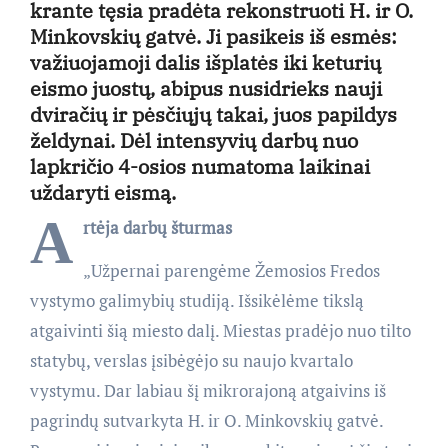
krante tęsia pradėta rekonstruoti H. ir O.
Minkovskių gatvė. Ji pasikeis iš esmės:
važiuojamoji dalis išplatės iki keturių
eismo juostų, abipus nusidrieks nauji
dviračių ir pėsčiųjų takai, juos papildys
želdynai. Dėl intensyvių darbų nuo
lapkričio 4-osios numatoma laikinai
uždaryti eismą.
A
rtėja darbų šturmas
„Užpernai parengėme Žemosios Fredos
vystymo galimybių studiją. Išsikėlėme tikslą
atgaivinti šią miesto dalį. Miestas pradėjo nuo tilto
statybų, verslas įsibėgėjo su naujo kvartalo
vystymu. Dar labiau šį mikrorajoną atgaivins iš
pagrindų sutvarkyta H. ir O. Minkovskių gatvė.