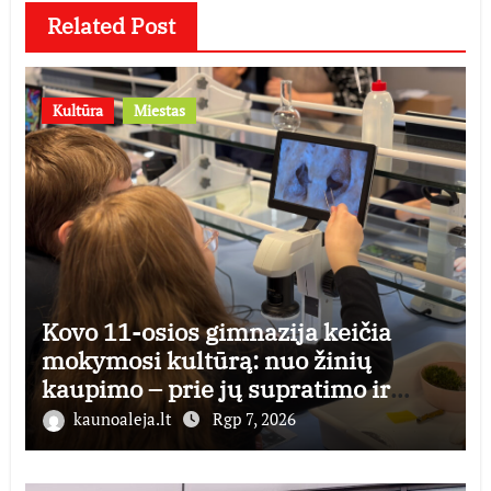
Related Post
Kultūra
Miestas
Kovo 11-osios gimnazija keičia
mokymosi kultūrą: nuo žinių
kaupimo – prie jų supratimo ir
taikymo
kaunoaleja.lt
Rgp 7, 2026