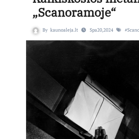
„Scanoramoje“
By
kaunoaleja.lt
Spa20,2024
#
Scan