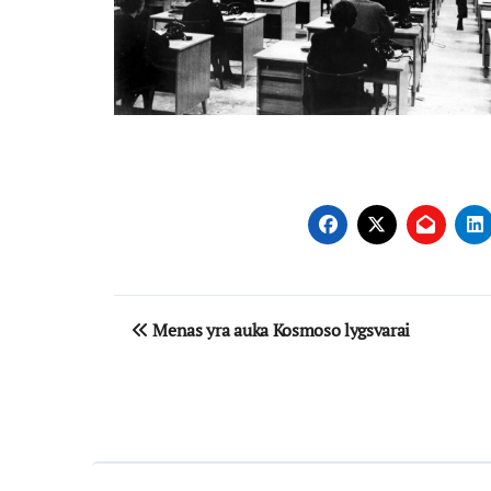
Navigacija
Menas yra auka Kosmoso lygsvarai
tarp
įrašų