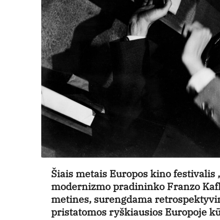
Šiais metais Europos kino festivali
modernizmo pradininko Franzo Kafko
metines, surengdama retrospektyvin
pristatomos ryškiausios Europoje kūr