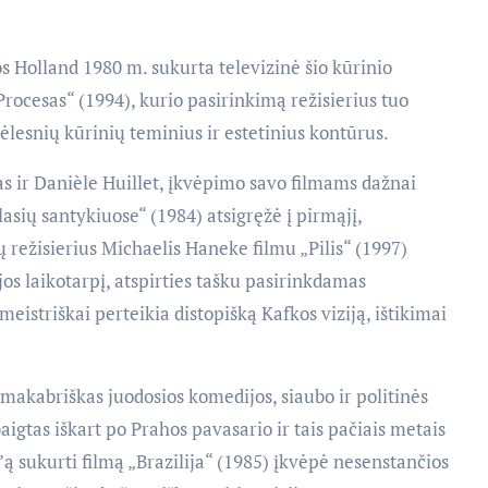
os Holland 1980 m. sukurta televizinė šio kūrinio
Procesas“ (1994), kurio pasirinkimą režisierius tuo
ėlesnių kūrinių teminius ir estetinius kontūrus.
s ir Danièle Huillet, įkvėpimo savo filmams dažnai
asių santykiuose“ (1984) atsigręžė į pirmąjį,
režisierius Michaelis Haneke filmu „Pilis“ (1997)
ijos laikotarpį, atspirties tašku pasirinkdamas
meistriškai perteikia distopišką Kafkos viziją, ištikimai
makabriškas juodosios komedijos, siaubo ir politinės
igtas iškart po Prahos pavasario ir tais pačiais metais
ą sukurti filmą „Brazilija“ (1985) įkvėpė nesenstančios