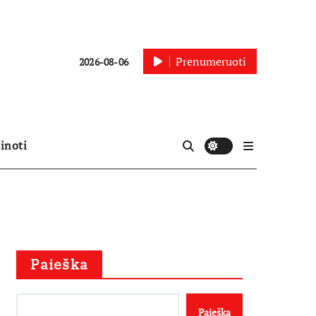
Prenumeruoti
2026-08-06
inoti
Paieška
Paieška