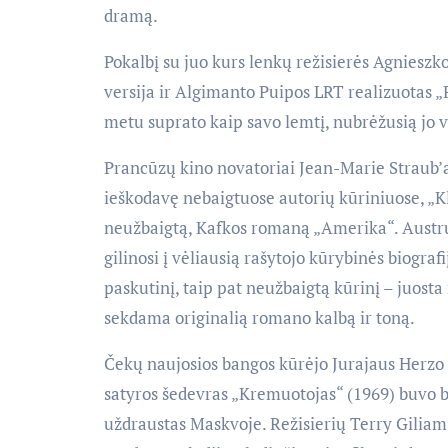
dramą.
Pokalbį su juo kurs lenkų režisierės Agnieszk
versija ir Algimanto Puipos LRT realizuotas „
metu suprato kaip savo lemtį, nubrėžusią jo v
Prancūzų kino novatoriai Jean-Marie Straub’a
ieškodavę nebaigtuose autorių kūriniuose, „Kl
neužbaigtą, Kafkos romaną „Amerika“. Austrų 
gilinosi į vėliausią rašytojo kūrybinės biograf
paskutinį, taip pat neužbaigtą kūrinį – juosta 
sekdama originalią romano kalbą ir toną.
Čekų naujosios bangos kūrėjo Jurajaus Herzo 
satyros šedevras „Kremuotojas“ (1969) buvo ba
uždraustas Maskvoje. Režisierių Terry Giliam’