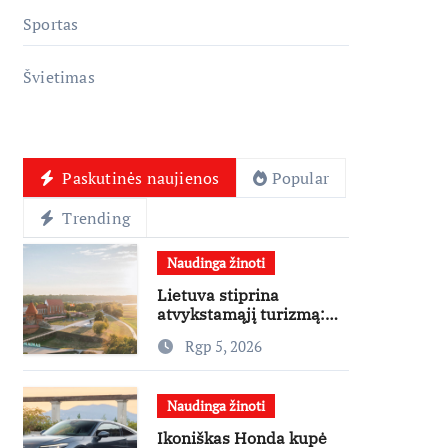
Sportas
Švietimas
Paskutinės naujienos
Popular
Trending
Naudinga žinoti
Lietuva stiprina
atvykstamąjį turizmą:
70 tūkst. eurų investicijų
Rgp 5, 2026
užsienio turistams
pritraukti
Naudinga žinoti
Ikoniškas Honda kupė