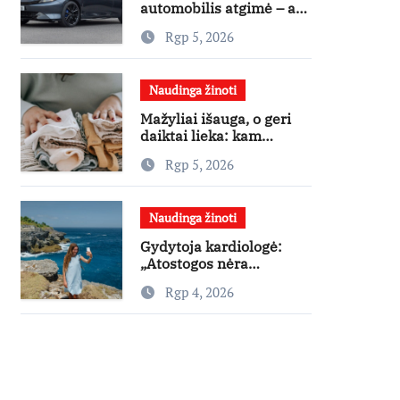
automobilis atgimė – ar
jis pateisins pirkėjų
Rgp 5, 2026
lūkesčius?
Naudinga žinoti
Mažyliai išauga, o geri
daiktai lieka: kam
paaukoti jie gali būti
Rgp 5, 2026
aukso vertės?
Naudinga žinoti
Gydytoja kardiologė:
„Atostogos nėra
varžybos – nereikia
Rgp 4, 2026
stengtis per vieną dieną
pamatyti visų lankytinų
vietų“