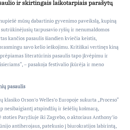
ulio ir skirtingais laikotarpiais parašytų
ų nupiešė mūsų dabartinio gyvenimo paveikslą, kupiną
, sutrūkinėjusių tarpusavio ryšių ir nenumaldomos
as kančios pasaulis šiandien kviečia keistis,
prasmingu savo kelio ieškojimu. Kritiškai vertinęs kiną
eaprėpiamas literatūrinis pasaulis tapo įkvėpimu ir
sieriams“, – pasakoja festivalio įkūrėja ir meno
nių pasaulis
 klasiko Orson’o Welles’o Europoje sukurta „Proceso“
ip nesibaigiantį atspindžių ir šešėlių košmarą,
stoties Paryžiuje iki Zagrebo, o aktoriaus Anthony’io
kūnijo antiherojaus, patekusio į biurokratijos labirintą,