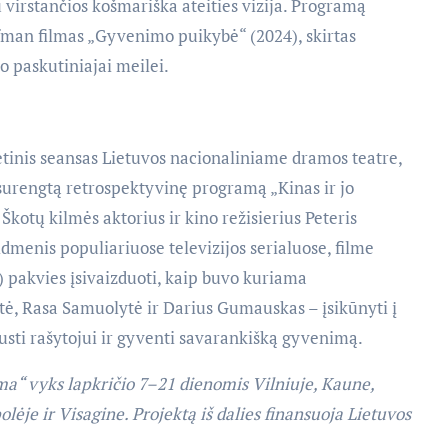
u virstančios košmariška ateities vizija. Programą
fman filmas „Gyvenimo puikybė“ (2024), skirtas
 paskutiniajai meilei.
tinis seansas Lietuvos nacionaliniame dramos teatre,
 surengtą retrospektyvinę programą „Kinas ir jo
 Škotų kilmės aktorius ir kino režisierius Peteris
dmenis populiariuose televizijos serialuose, filme
 pakvies įsivaizduoti, kaip buvo kuriama
tė, Rasa Samuolytė ir Darius Gumauskas – įsikūnyti į
usti rašytojui ir gyventi savarankišką gyvenimą.
ma“ vyks lapkričio 7–21 dienomis Vilniuje, Kaune,
ėje ir Visagine. Projektą iš dalies finansuoja Lietuvos