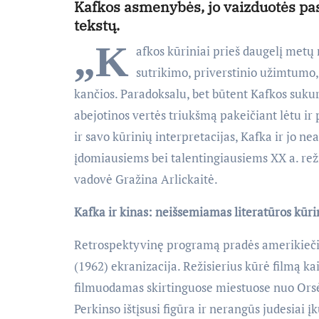
Kafkos asmenybės, jo vaizduotės pasa
tekstų.
„K
afkos kūriniai prieš daugelį met
sutrikimo, priverstinio užimtumo
kančios. Paradoksalu, bet būtent Kafkos sukurt
abejotinos vertės triukšmą pakeičiant lėtu ir 
ir savo kūrinių interpretacijas, Kafka ir jo n
įdomiausiems bei talentingiausiems XX a. reži
vadovė Gražina Arlickaitė.
Kafka ir kinas: neišsemiamas literatūros kūri
Retrospektyvinę programą pradės amerikiečių
(1962) ekranizacija. Režisierius kūrė filmą ka
filmuodamas skirtinguose miestuose nuo Orsė 
Perkinso ištįsusi figūra ir nerangūs judesiai į