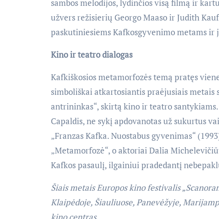
sambos melodijos, lydinčios visą filmą ir kart
užvers režisierių Georgo Maaso ir Judith Kau
paskutiniesiems Kafkosgyvenimo metams ir jo
Kino ir teatro dialogas
Kafkiškosios metamorfozės temą pratęs viene
simboliškai atkartosiantis praėjusiais metais
antrininkas“, skirtą kino ir teatro santykiams.
Capaldis, ne sykį apdovanotas už sukurtus vai
„Franzas Kafka. Nuostabus gyvenimas“ (1993)
„Metamorfozė“, o aktoriai Dalia Michelevičiū
Kafkos pasaulį, ilgainiui pradedantį nebepakl
Šiais metais Europos kino festivalis „Scanora
Klaipėdoje, Šiauliuose, Panevėžyje, Marijampol
kino centras.