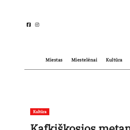
Skip
to
content
Miestas
Miestelėnai
Kultūra
Kultūra
Kafkiškosios metam