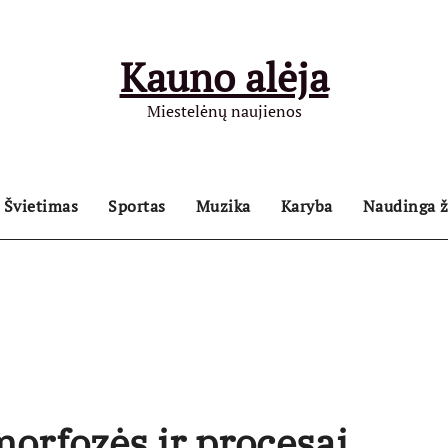
Kauno alėja
Miestelėnų naujienos
Švietimas
Sportas
Muzika
Karyba
Naudinga ž
orfozės ir procesai