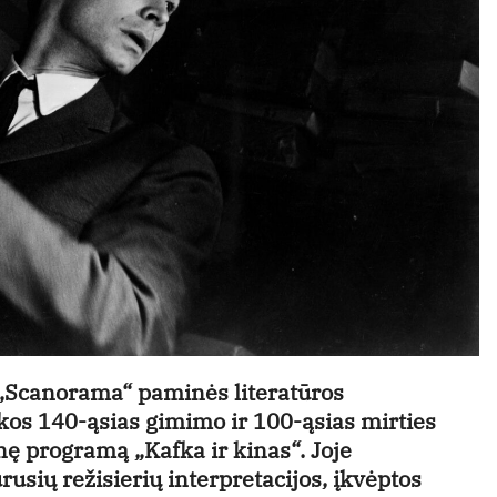
s „Scanorama“ paminės literatūros
s 140-ąsias gimimo ir 100-ąsias mirties
ę programą „Kafka ir kinas“. Joje
usių režisierių interpretacijos, įkvėptos