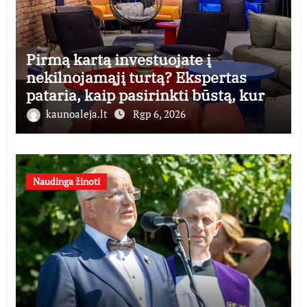
Pirmą kartą investuojate į
nekilnojamąjį turtą? Ekspertas
pataria, kaip pasirinkti būstą, kuris
generuos grąžą
kaunoaleja.lt
Rgp 6, 2026
Naudinga žinoti