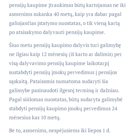
pensijų kaupime įtraukimas būtų kartojamas ne iki
asmenims sukanka 40 metų, kaip yra dabar pagal
galiojančias įstatymo nuostatas, o tik vieną kartą
po atsisakymo dalyvauti pensijų kaupime.
Šiuo metu pensijų kaupimo dalyvis turi galimybę
ne ilgiau kaip 12 mėnesių (iš karto ar dalimis) per
visą dalyvavimo pensijų kaupime laikotarpį
sustabdyti pensijų įmokų pervedimus į pensijos
sąskaitą. Pataisomis numatoma sudaryti šia
galimybe pasinaudoti ilgesnį terminą ir dažniau.
Pagal siūlomas nuostatas, būtų sudaryta galimybė
stabdyti pensijų kaupimo įmokų pervedimus 24
mėnesius kas 10 metų.
Be to, asmenims, nespėjusiems iki liepos 1 d.