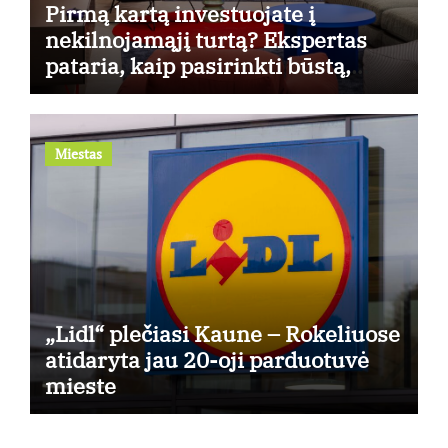
Pirmą kartą investuojate į
nekilnojamąjį turtą? Ekspertas
pataria, kaip pasirinkti būstą,
kuris generuos grąžą
Miestas
„Lidl“ plečiasi Kaune – Rokeliuose
atidaryta jau 20-oji parduotuvė
mieste