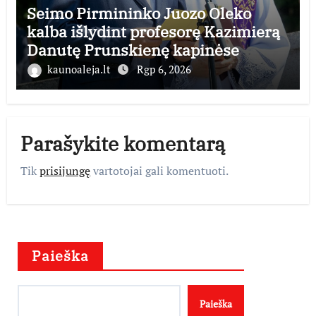
Seimo Pirmininko Juozo Oleko
kalba išlydint profesorę Kazimierą
Danutę Prunskienę kapinėse
kaunoaleja.lt
Rgp 6, 2026
Parašykite komentarą
Tik
prisijungę
vartotojai gali komentuoti.
Paieška
Paieška