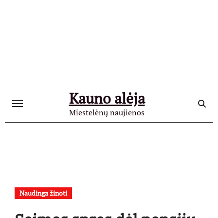
Skip
to
content
Kauno alėja
Miestelėnų naujienos
Naudinga žinoti