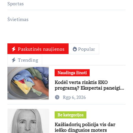
Sportas
Švietimas
Paskutinės naujienos
Popular
Trending
Naudinga žinoti
Kodėl verta rinktis EKO
programą? Ekspertai paneigia
dažniausius mitus
Rgp 6, 2026
Be kategorijos
Kaišiadorių policija vis dar
ieško dingusios moters