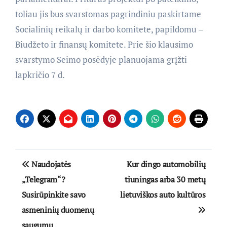
toliau jis bus svarstomas pagrindiniu paskirtame
Socialinių reikalų ir darbo komitete, papildomu –
Biudžeto ir finansų komitete. Prie šio klausimo
svarstymo Seimo posėdyje planuojama grįžti
lapkričio 7 d.
Navigacija
Naudojatės
Kur dingo automobilių
tarp
„Telegram“?
tiuningas arba 30 metų
Susirūpinkite savo
lietuviškos auto kultūros
įrašų
asmeninių duomenų
saugumu