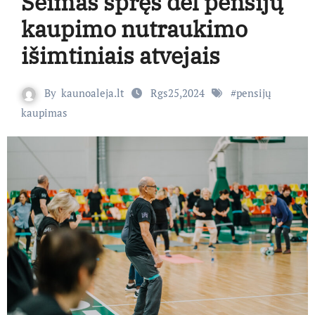
Seimas spręs dėl pensijų
kaupimo nutraukimo
išimtiniais atvejais
By
kaunoaleja.lt
Rgs25,2024
#
pensijų
kaupimas