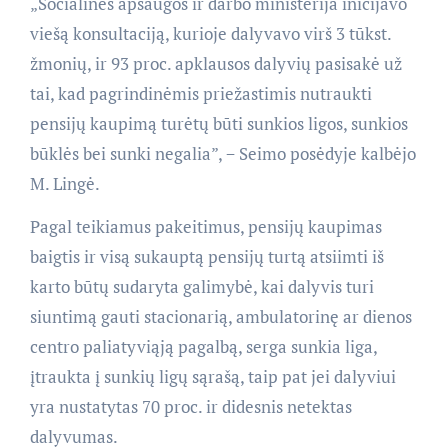
„Socialinės apsaugos ir darbo ministerija inicijavo
viešą konsultaciją, kurioje dalyvavo virš 3 tūkst.
žmonių, ir 93 proc. apklausos dalyvių pasisakė už
tai, kad pagrindinėmis priežastimis nutraukti
pensijų kaupimą turėtų būti sunkios ligos, sunkios
būklės bei sunki negalia”, − Seimo posėdyje kalbėjo
M. Lingė.
Pagal teikiamus pakeitimus, pensijų kaupimas
baigtis ir visą sukauptą pensijų turtą atsiimti iš
karto būtų sudaryta galimybė, kai dalyvis turi
siuntimą gauti stacionarią, ambulatorinę ar dienos
centro paliatyviąją pagalbą, serga sunkia liga,
įtraukta į sunkių ligų sąrašą, taip pat jei dalyviui
yra nustatytas 70 proc. ir didesnis netektas
dalyvumas.