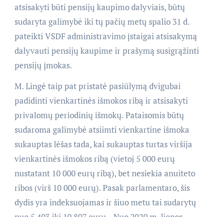
atsisakyti būti pensijų kaupimo dalyviais, būtų
sudaryta galimybė iki tų pačių metų spalio 31 d.
pateikti VSDF administravimo įstaigai atsisakymą
dalyvauti pensijų kaupime ir prašymą susigrąžinti
pensijų įmokas.
M. Lingė taip pat pristatė pasiūlymą dvigubai
padidinti vienkartinės išmokos ribą ir atsisakyti
privalomų periodinių išmokų. Pataisomis būtų
sudaroma galimybė atsiimti vienkartine išmoka
sukauptas lėšas tada, kai sukauptas turtas viršija
vienkartinės išmokos ribą (vietoj 5 000 eurų
nustatant 10 000 eurų ribą), bet nesiekia anuiteto
ribos (virš 10 000 eurų). Pasak parlamentaro, šis
dydis yra indeksuojamas ir šiuo metu tai sudarytų
nuo 5 403 iki 10 807 eurų. „Nuo 2020 m. liepos