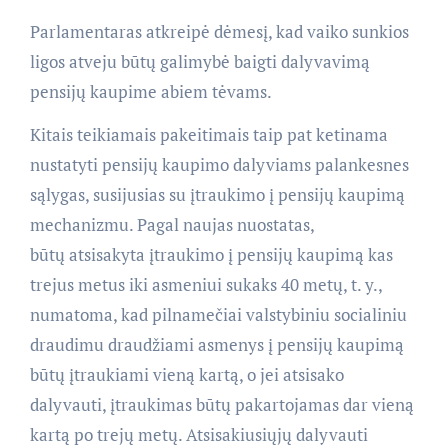
Parlamentaras atkreipė dėmesį, kad vaiko sunkios
ligos atveju būtų galimybė baigti dalyvavimą
pensijų kaupime abiem tėvams.
Kitais teikiamais pakeitimais taip pat ketinama
nustatyti pensijų kaupimo dalyviams palankesnes
sąlygas, susijusias su įtraukimo į pensijų kaupimą
mechanizmu. Pagal naujas nuostatas,
būtų atsisakyta įtraukimo į pensijų kaupimą kas
trejus metus iki asmeniui sukaks 40 metų, t. y.,
numatoma, kad pilnamečiai valstybiniu socialiniu
draudimu draudžiami asmenys į pensijų kaupimą
būtų įtraukiami vieną kartą, o jei atsisako
dalyvauti, įtraukimas būtų pakartojamas dar vieną
kartą po trejų metų. Atsisakiusiųjų dalyvauti