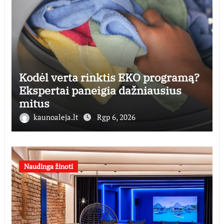
Kodėl verta rinktis EKO programą?
Ekspertai paneigia dažniausius
mitus
kaunoaleja.lt
Rgp 6, 2026
Naudinga žinoti