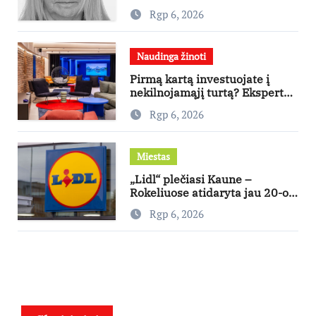
Rgp 6, 2026
Naudinga žinoti
Pirmą kartą investuojate į
nekilnojamąjį turtą? Ekspertas
pataria, kaip pasirinkti būstą,
Rgp 6, 2026
kuris generuos grąžą
Miestas
„Lidl“ plečiasi Kaune –
Rokeliuose atidaryta jau 20-oji
parduotuvė mieste
Rgp 6, 2026