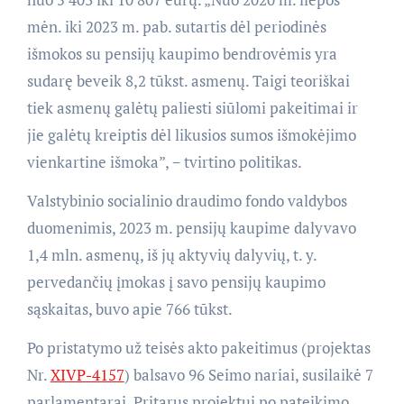
mėn. iki 2023 m. pab. sutartis dėl periodinės
išmokos su pensijų kaupimo bendrovėmis yra
sudarę beveik 8,2 tūkst. asmenų. Taigi teoriškai
tiek asmenų galėtų paliesti siūlomi pakeitimai ir
jie galėtų kreiptis dėl likusios sumos išmokėjimo
vienkartine išmoka”, − tvirtino politikas.
Valstybinio socialinio draudimo fondo valdybos
duomenimis, 2023 m. pensijų kaupime dalyvavo
1,4 mln. asmenų, iš jų aktyvių dalyvių, t. y.
pervedančių įmokas į savo pensijų kaupimo
sąskaitas, buvo apie 766 tūkst.
Po pristatymo už teisės akto pakeitimus (projektas
Nr.
XIVP-4157
) balsavo 96 Seimo nariai, susilaikė 7
parlamentarai. Pritarus projektui po pateikimo,