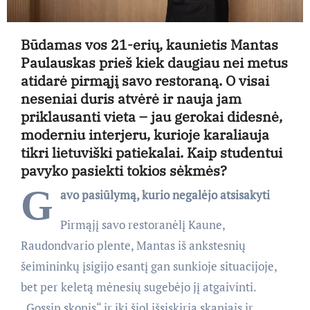
Būdamas vos 21-erių, kaunietis Mantas
Paulauskas prieš kiek daugiau nei metus
atidarė pirmąjį savo restoraną. O visai
neseniai duris atvėrė ir nauja jam
priklausanti vieta – jau gerokai didesnė,
moderniu interjeru, kurioje karaliauja
tikri lietuviški patiekalai. Kaip studentui
pavyko pasiekti tokios sėkmės?
G
avo pasiūlymą, kurio negalėjo atsisakyti
Pirmąjį savo restoranėlį Kaune,
Raudondvario plente, Mantas iš ankstesnių
šeimininkų įsigijo esantį gan sunkioje situacijoje,
bet per keletą mėnesių sugebėjo jį atgaivinti.
„Gossip skonis“ ir iki šiol išsiskiria skaniais ir