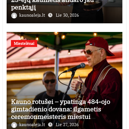
penktąjį
kaunoaleja.lt
Lie 30, 2026
Miestelėnai
Kauno rotušei – ypatinga 484-ojo
gimtadienio dovana: ilgametis
ceremonmeisteris miestui
perduoda dešimtmečius kauptą
kaunoaleja.lt
Lie 27, 2026