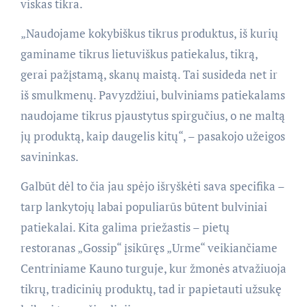
viskas tikra.
„Naudojame kokybiškus tikrus produktus, iš kurių
gaminame tikrus lietuviškus patiekalus, tikrą,
gerai pažįstamą, skanų maistą. Tai susideda net ir
iš smulkmenų. Pavyzdžiui, bulviniams patiekalams
naudojame tikrus pjaustytus spirgučius, o ne maltą
jų produktą, kaip daugelis kitų“, – pasakojo užeigos
savininkas.
Galbūt dėl to čia jau spėjo išryškėti sava specifika –
tarp lankytojų labai populiarūs būtent bulviniai
patiekalai. Kita galima priežastis – pietų
restoranas „Gossip“ įsikūręs „Urme“ veikiančiame
Centriniame Kauno turguje, kur žmonės atvažiuoja
tikrų, tradicinių produktų, tad ir papietauti užsukę