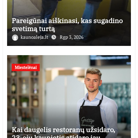
Pareigūnai aiškinasi, kas sugadino
svetimą turtą
kaunoaleja.lt
Rgp 3, 2026
Miestelėnai
Kai daugelis restoranų užsidaro,
23-ejų kaunietis atidaro jau