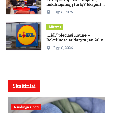
nekilnojamąjį turtą? Ekspertas
pataria, kaip pasirinkti būstą,
Rgp 6, 2026
kuris generuos grąžą
Miestas
„Lidl“ plečiasi Kaune –
Rokeliuose atidaryta jau 20-oji
parduotuvė mieste
Rgp 6, 2026
Skaitiniai
Naudinga žinoti