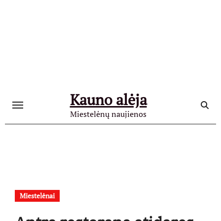
Skip
to
content
Kauno alėja
Miestelėnų naujienos
Miestelėnai