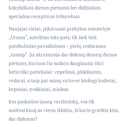
kokybiškais dienos pietumis bei didžiuliais
specialios receptūros čeburekais.
Naujajai vietai, įsikūrusiai prekybos miestelyje
„Urmas“, suteiktas toks pats, tik šiek tiek
patobulintas pavadinimas – pietų restoranas
„Gossip“. Jis akcentuoja dar didesnį dėmesį dienos
pietums, kuriuos čia sudaro daugiausia tikri
lietuviški patiekalai: cepelinai, plokštainis,
vėdarai, o taip pat mūsų virtuvei būdingi kotletai,
kepsniai, troškiniai, sriubos.
Kas paskatino jauną verslininką, vos tik
susitvarkiusį su vienu iššūkiu, iš karto griebtis kito,
dar didesnio?