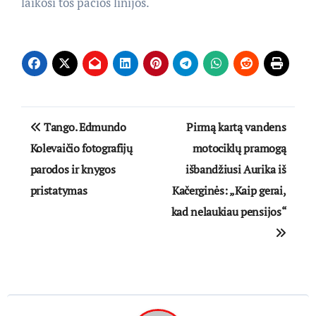
laikosi tos pačios linijos.
Navigacija
Tango. Edmundo
Pirmą kartą vandens
tarp
Kolevaičio fotografijų
motociklų pramogą
parodos ir knygos
išbandžiusi Aurika iš
įrašų
pristatymas
Kačerginės: „Kaip gerai,
kad nelaukiau pensijos“