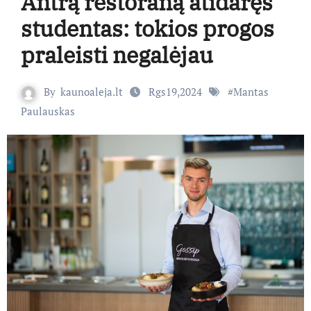
Antrą restoraną atidaręs
studentas: tokios progos
praleisti negalėjau
By
kaunoaleja.lt
Rgs19,2024
#
Mantas
Paulauskas