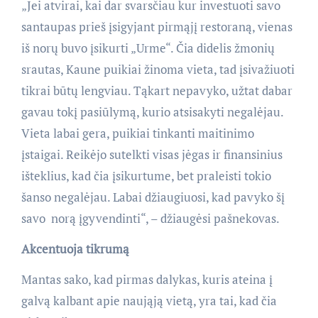
„Jei atvirai, kai dar svarsčiau kur investuoti savo
santaupas prieš įsigyjant pirmąjį restoraną, vienas
iš norų buvo įsikurti „Urme“. Čia didelis žmonių
srautas, Kaune puikiai žinoma vieta, tad įsivažiuoti
tikrai būtų lengviau. Tąkart nepavyko, užtat dabar
gavau tokį pasiūlymą, kurio atsisakyti negalėjau.
Vieta labai gera, puikiai tinkanti maitinimo
įstaigai. Reikėjo sutelkti visas jėgas ir finansinius
išteklius, kad čia įsikurtume, bet praleisti tokio
šanso negalėjau. Labai džiaugiuosi, kad pavyko šį
savo norą įgyvendinti“, – džiaugėsi pašnekovas.
Akcentuoja tikrumą
Mantas sako, kad pirmas dalykas, kuris ateina į
galvą kalbant apie naująją vietą, yra tai, kad čia