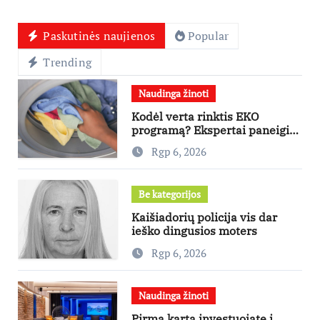
Paskutinės naujienos
Popular
Trending
Naudinga žinoti
Kodėl verta rinktis EKO
programą? Ekspertai paneigia
dažniausius mitus
Rgp 6, 2026
Be kategorijos
Kaišiadorių policija vis dar
ieško dingusios moters
Rgp 6, 2026
Naudinga žinoti
Pirmą kartą investuojate į