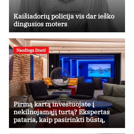
Kaišiadorių policija vis dar ieško
dingusios moters
Naudinga žinoti
Pirmą kartą investuojate į
nekilnojamąjį turtą? Ekspertas
pataria, kaip pasirinkti būstą,
kuris generuos grąžą