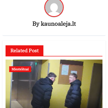
By
kaunoaleja.lt
Related Post
Miestelėnai