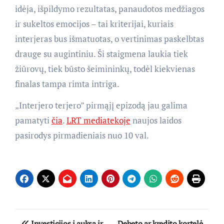
idėja, išpildymo rezultatas, panaudotos medžiagos
ir sukeltos emocijos – tai kriterijai, kuriais
interjeras bus išmatuotas, o vertinimas paskelbtas
drauge su augintiniu. Ši staigmena laukia tiek
žiūrovų, tiek būsto šeimininkų, todėl kiekvienas
finalas tampa rimta intriga.
„Interjero terjero” pirmąjį epizodą jau galima
pamatyti
čia
.
LRT mediatekoje
naujos laidos
pasirodys pirmadieniais nuo 10 val.
Navigacija
Investicijos į auksą ir
Debeto ar kredito kortelė