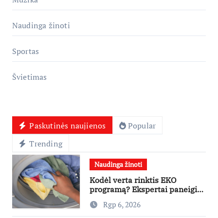
Naudinga žinoti
Sportas
Švietimas
Paskutinės naujienos
Popular
Trending
Naudinga žinoti
Kodėl verta rinktis EKO
programą? Ekspertai paneigia
dažniausius mitus
Rgp 6, 2026