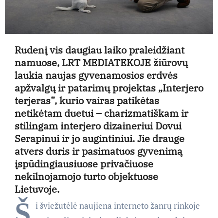
Rudenį vis daugiau laiko praleidžiant
namuose, LRT MEDIATEKOJE žiūrovų
laukia naujas gyvenamosios erdvės
apžvalgų ir patarimų projektas „Interjero
terjeras”, kurio vairas patikėtas
netikėtam duetui – charizmatiškam ir
stilingam interjero dizaineriui Dovui
Serapinui ir jo augintiniui. Jie drauge
atvers duris ir pasimatuos gyvenimą
įspūdingiausiuose privačiuose
nekilnojamojo turto objektuose
Lietuvoje.
Š
i šviežutėlė naujiena interneto žanrų rinkoje