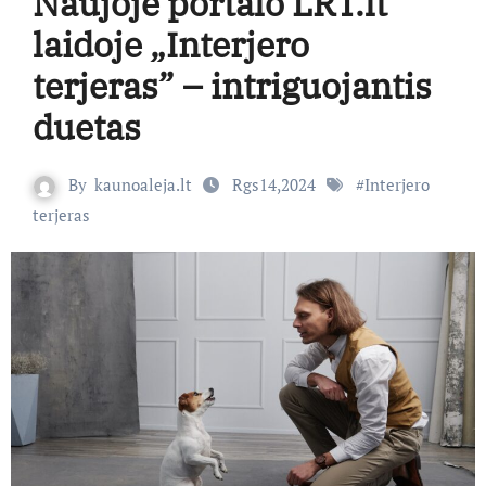
Naujoje portalo LRT.lt
laidoje „Interjero
terjeras” – intriguojantis
duetas
By
kaunoaleja.lt
Rgs14,2024
#
Interjero
terjeras