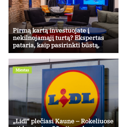
Pirmą kartą investuojate į
nekilnojamąjį turtą? Ekspertas
pataria, kaip pasirinkti būstą,
kuris generuos grąžą
Miestas
„Lidl“ plečiasi Kaune – Rokeliuose