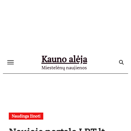
Skip
to
content
Kauno alėja
Miestelėnų naujienos
Naudinga žinoti