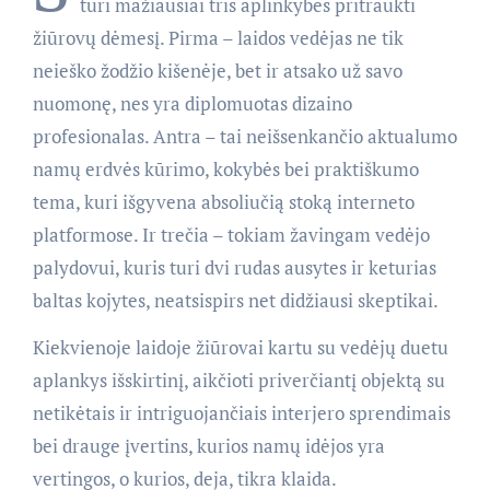
turi mažiausiai tris aplinkybes pritraukti
žiūrovų dėmesį. Pirma – laidos vedėjas ne tik
neieško žodžio kišenėje, bet ir atsako už savo
nuomonę, nes yra diplomuotas dizaino
profesionalas. Antra – tai neišsenkančio aktualumo
namų erdvės kūrimo, kokybės bei praktiškumo
tema, kuri išgyvena absoliučią stoką interneto
platformose. Ir trečia – tokiam žavingam vedėjo
palydovui, kuris turi dvi rudas ausytes ir keturias
baltas kojytes, neatsispirs net didžiausi skeptikai.
Kiekvienoje laidoje žiūrovai kartu su vedėjų duetu
aplankys išskirtinį, aikčioti priverčiantį objektą su
netikėtais ir intriguojančiais interjero sprendimais
bei drauge įvertins, kurios namų idėjos yra
vertingos, o kurios, deja, tikra klaida.