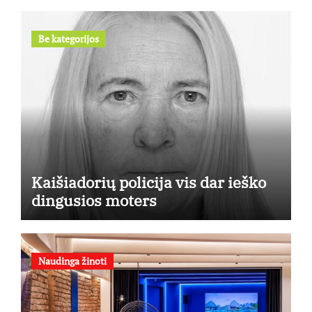
Be kategorijos
Kaišiadorių policija vis dar ieško
dingusios moters
Naudinga žinoti