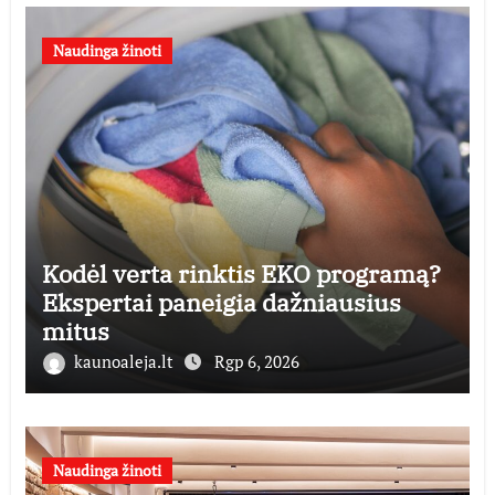
Naudinga žinoti
Kodėl verta rinktis EKO programą?
Ekspertai paneigia dažniausius
mitus
kaunoaleja.lt
Rgp 6, 2026
Naudinga žinoti