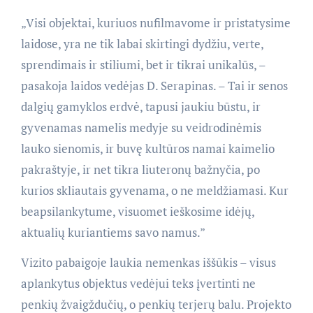
„Visi objektai, kuriuos nufilmavome ir pristatysime
laidose, yra ne tik labai skirtingi dydžiu, verte,
sprendimais ir stiliumi, bet ir tikrai unikalūs, –
pasakoja laidos vedėjas D. Serapinas. – Tai ir senos
dalgių gamyklos erdvė, tapusi jaukiu būstu, ir
gyvenamas namelis medyje su veidrodinėmis
lauko sienomis, ir buvę kultūros namai kaimelio
pakraštyje, ir net tikra liuteronų bažnyčia, po
kurios skliautais gyvenama, o ne meldžiamasi. Kur
beapsilankytume, visuomet ieškosime idėjų,
aktualių kuriantiems savo namus.”
Vizito pabaigoje laukia nemenkas iššūkis – visus
aplankytus objektus vedėjui teks įvertinti ne
penkių žvaigždučių, o penkių terjerų balu. Projekto