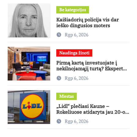
Be kategorijos
Kaišiadorių policija vis dar
ieško dingusios moters
Rgp 6, 2026
Naudinga žinoti
Pirmą kartą investuojate į
nekilnojamąjį turtą? Ekspertas
pataria, kaip pasirinkti būstą,
Rgp 6, 2026
kuris generuos grąžą
Miestas
„Lidl“ plečiasi Kaune –
Rokeliuose atidaryta jau 20-oji
parduotuvė mieste
Rgp 6, 2026