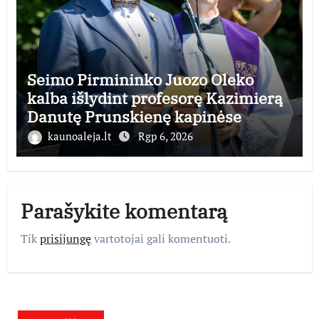
Seimo Pirmininko Juozo Oleko
kalba išlydint profesorę Kazimierą
Danutę Prunskienę kapinėse
kaunoaleja.lt
Rgp 6, 2026
Parašykite komentarą
Tik
prisijungę
vartotojai gali komentuoti.