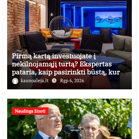
Pirmą kartą investuojate į
nekilnojamąjį turtą? Ekspertas
pataria, kaip pasirinkti būstą, kuris
generuos grąžą
kaunoaleja.lt
Rgp 6, 2026
Naudinga žinoti