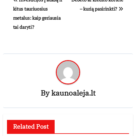
tarp
kitus tauriuosius
– kurią pasirinkti?
metalus: kaip geriausia
įrašų
tai daryti?
By
kaunoaleja.lt
Related Post