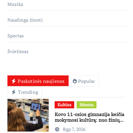
Muzika
Naudinga žinoti
Sportas
Švietimas
Paskutinės naujienos
Popular
Trending
Kultūra
Miestas
Kovo 11-osios gimnazija keičia
mokymosi kultūrą: nuo žinių
kaupimo – prie jų supratimo ir
Rgp 7, 2026
taikymo