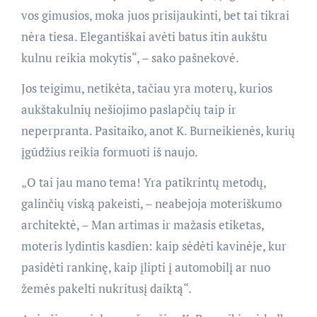
vos gimusios, moka juos prisijaukinti, bet tai tikrai
nėra tiesa. Elegantiškai avėti batus itin aukštu
kulnu reikia mokytis“, – sako pašnekovė.
Jos teigimu, netikėta, tačiau yra moterų, kurios
aukštakulnių nešiojimo paslapčių taip ir
neperpranta. Pasitaiko, anot K. Burneikienės, kurių
įgūdžius reikia formuoti iš naujo.
„O tai jau mano tema! Yra patikrintų metodų,
galinčių viską pakeisti, – neabejoja moteriškumo
architektė, – Man artimas ir mažasis etiketas,
moteris lydintis kasdien: kaip sėdėti kavinėje, kur
pasidėti rankinę, kaip įlipti į automobilį ar nuo
žemės pakelti nukritusį daiktą“.