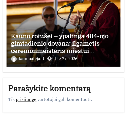
Kauno rotušei – ypatinga 484-ojo
gimtadienio dovana: ilgametis
ceremonmeisteris miestui
perduoda dešimtmečius kauptą
kaunoaleja.lt
Lie 27, 2026
istorijos kolekciją
Parašykite komentarą
Tik
prisijungę
vartotojai gali komentuoti.