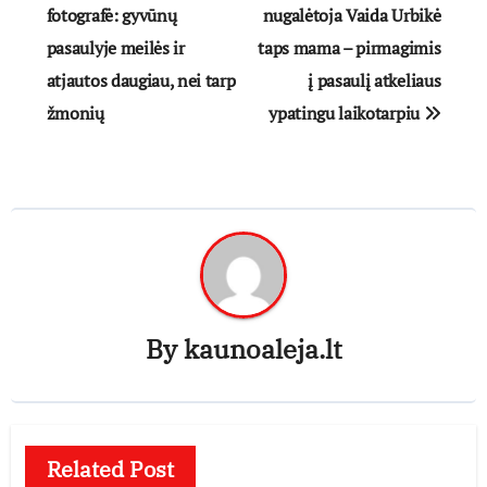
tarp
fotografė: gyvūnų
nugalėtoja Vaida Urbikė
pasaulyje meilės ir
taps mama – pirmagimis
įrašų
atjautos daugiau, nei tarp
į pasaulį atkeliaus
žmonių
ypatingu laikotarpiu
By
kaunoaleja.lt
Related Post