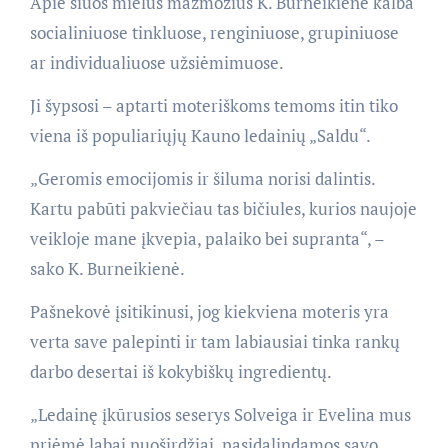
Apie šiuos mielus mažmožius K. Burneikienė kalba
socialiniuose tinkluose, renginiuose, grupiniuose
ar individualiuose užsiėmimuose.
Ji šypsosi – aptarti moteriškoms temoms itin tiko
viena iš populiariųjų Kauno ledainių „Saldu“.
„Geromis emocijomis ir šiluma norisi dalintis.
Kartu pabūti pakviečiau tas bičiules, kurios naujoje
veikloje mane įkvepia, palaiko bei supranta“, –
sako K. Burneikienė.
Pašnekovė įsitikinusi, jog kiekviena moteris yra
verta save palepinti ir tam labiausiai tinka rankų
darbo desertai iš kokybiškų ingredientų.
„Ledainę įkūrusios seserys Solveiga ir Evelina mus
priėmė labai nuoširdžiai, pasidalindamos savo