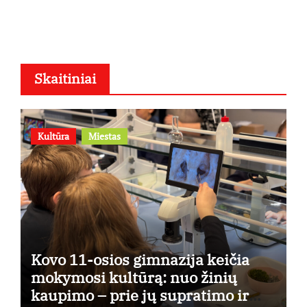
osios
Skaitiniai
Kultūra
Miestas
Kovo 11-osios gimnazija keičia
mokymosi kultūrą: nuo žinių
kaupimo – prie jų supratimo ir