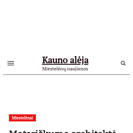
Skip
to
content
Kauno alėja
Miestelėnų naujienos
Miestelėnai