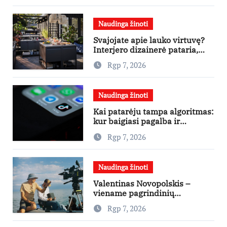
Naudinga žinoti
Svajojate apie lauko virtuvę?
Interjero dizainerė pataria,
nuo ko pradėti
Rgp 7, 2026
Naudinga žinoti
Kai patarėju tampa algoritmas:
kur baigiasi pagalba ir
prasideda reklama?
Rgp 7, 2026
Naudinga žinoti
Valentinas Novopolskis –
viename pagrindinių
vaidmenų penkių šalių filme
Rgp 7, 2026
„Nugalėtoja“: Lietuvos kino
teatruose – nuo rugpjūčio 7-