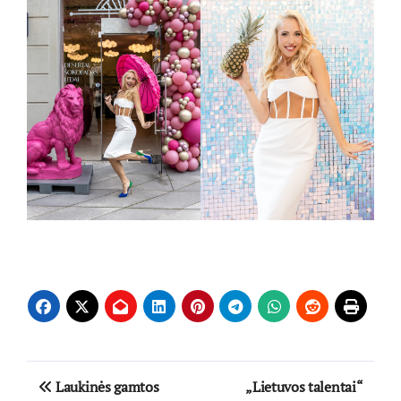
Navigacija
Laukinės gamtos
„Lietuvos talentai“