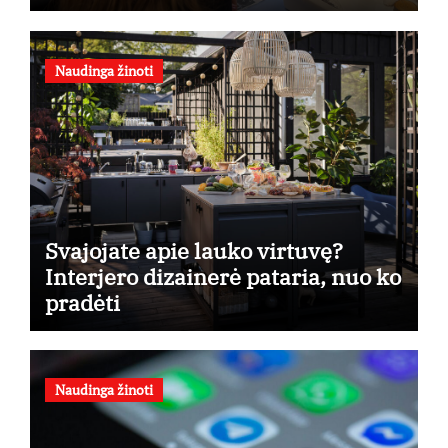
taikymo
Naudinga žinoti
Svajojate apie lauko virtuvę?
Interjero dizainerė pataria, nuo ko
pradėti
Naudinga žinoti