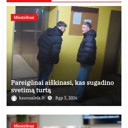
Miestelėnai
Pareigūnai aiškinasi, kas sugadino
svetimą turtą
kaunoaleja.lt
Rgp 3, 2026
Miestelėnai