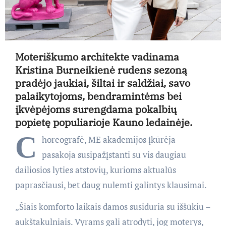
Moteriškumo architekte vadinama
Kristina Burneikienė rudens sezoną
pradėjo jaukiai, šiltai ir saldžiai, savo
palaikytojoms, bendramintėms bei
įkvėpėjoms surengdama pokalbių
popietę populiarioje Kauno ledainėje.
C
horeografė, ME akademijos įkūrėja
pasakoja susipažįstanti su vis daugiau
dailiosios lyties atstovių, kurioms aktualūs
paprasčiausi, bet daug nulemti galintys klausimai.
„Šiais komforto laikais damos susiduria su iššūkiu –
aukštakulniais. Vyrams gali atrodyti, jog moterys,