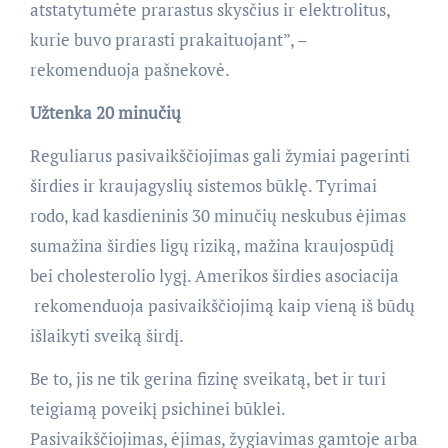
atstatytumėte prarastus skysčius ir elektrolitus,
kurie buvo prarasti prakaituojant”, –
rekomenduoja pašnekovė.
Užtenka 20 minučių
Reguliarus pasivaikščiojimas gali žymiai pagerinti
širdies ir kraujagyslių sistemos būklę. Tyrimai
rodo, kad kasdieninis 30 minučių neskubus ėjimas
sumažina širdies ligų riziką, mažina kraujospūdį
bei cholesterolio lygį. Amerikos širdies asociacija
rekomenduoja pasivaikščiojimą kaip vieną iš būdų
išlaikyti sveiką širdį.
Be to, jis ne tik gerina fizinę sveikatą, bet ir turi
teigiamą poveikį psichinei būklei.
Pasivaikščiojimas, ėjimas, žygiavimas gamtoje arba