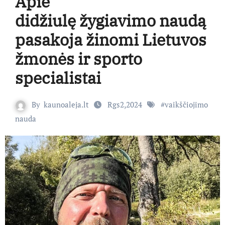
Apie
didžiulę žygiavimo naudą
pasakoja žinomi Lietuvos
žmonės ir sporto
specialistai
By
kaunoaleja.lt
Rgs2,2024
#
vaikščiojimo
nauda