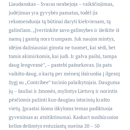
Liaudanskas – Svaras neabejoja – vaikščiojimas,
judėjimas yra gyvybės pamatas, todėl jis
rekomenduoja tą būtinai daryti kiekvienam, tą
galinčiam. „Įvertinkite savo galimybes ir išeikite iš
namų į gamtą nors trumpam. Juk naujos mintys,
idėjos dažniausiai gimsta ne tuomet, kai sėdi, bet
tomis akimirkomis, kai judi. Ir galva pailsi, tampa
daug lengvesnė”, – pastebi pašnekovas. Jis pats
vaikšto daug, o kartą per mėnesį išsiruošia į ilgesnį
žygį su „Contribee” turinio palaikytojais. Dauguma
jų – šauliai ir žmonės, mylintys Lietuvą ir norintis
pėsčiomis pažinti kuo daugiau istorinių krašto
vietų. Įprastai šioms iškyloms temas padiktuoja
gyvenimas ar atsitiktinumai. Kaskart susibūrusios
kelios dešimtys entuziastų nueina 20 – 50