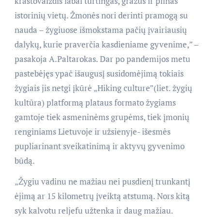
kraštovaizdis labai turtingas, gražus ir pilnas
istorinių vietų. Žmonės nori derinti pramogą su
nauda – žygiuose išmokstama pačių įvairiausių
dalykų, kurie praverčia kasdieniame gyvenime,” –
pasakoja A.Paltarokas. Dar po pandemijos metu
pastebėjęs ypač išaugusį susidomėjimą tokiais
žygiais jis netgi įkūrė „Hiking culture”(liet. žygių
kultūra) platformą plataus formato žygiams
gamtoje tiek asmeninėms grupėms, tiek įmonių
renginiams Lietuvoje ir užsienyje- išesmės
pupliarinant sveikatinimą ir aktyvų gyvenimo
būdą.
„Žygiu vadinu ne mažiau nei pusdienį trunkantį
ėjimą ar 15 kilometrų įveiktą atstumą. Nors kitą
syk kalvotu reljefu užtenka ir daug mažiau.