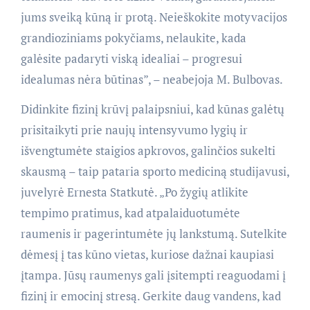
jums sveiką kūną ir protą. Neieškokite motyvacijos
grandioziniams pokyčiams, nelaukite, kada
galėsite padaryti viską idealiai – progresui
idealumas nėra būtinas”, – neabejoja M. Bulbovas.
Didinkite fizinį krūvį palaipsniui, kad kūnas galėtų
prisitaikyti prie naujų intensyvumo lygių ir
išvengtumėte staigios apkrovos, galinčios sukelti
skausmą – taip pataria sporto mediciną studijavusi,
juvelyrė Ernesta Statkutė. „Po žygių atlikite
tempimo pratimus, kad atpalaiduotumėte
raumenis ir pagerintumėte jų lankstumą. Sutelkite
dėmesį į tas kūno vietas, kuriose dažnai kaupiasi
įtampa. Jūsų raumenys gali įsitempti reaguodami į
fizinį ir emocinį stresą. Gerkite daug vandens, kad