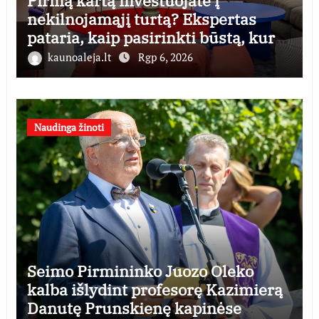
Pirmą kartą investuojate į
nekilnojamąjį turtą? Ekspertas
pataria, kaip pasirinkti būstą, kuris
generuos grąžą
kaunoaleja.lt
Rgp 6, 2026
Naudinga žinoti
Seimo Pirmininko Juozo Oleko
kalba išlydint profesorę Kazimierą
Danutę Prunskienę kapinėse