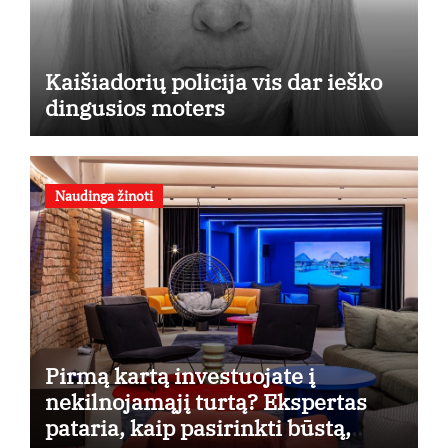
Kaišiadorių policija vis dar ieško
dingusios moters
Naudinga žinoti
Pirmą kartą investuojate į
nekilnojamąjį turtą? Ekspertas
pataria, kaip pasirinkti būstą,