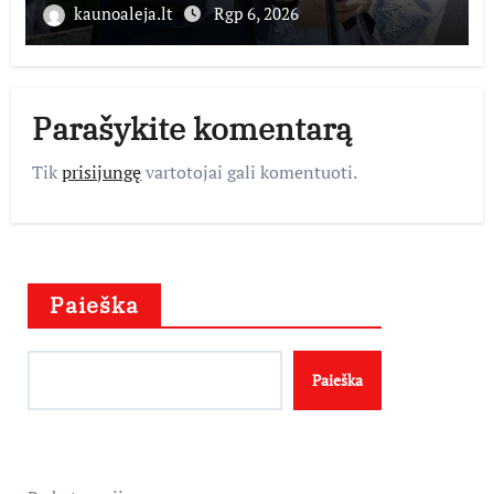
kaunoaleja.lt
Rgp 6, 2026
Parašykite komentarą
Tik
prisijungę
vartotojai gali komentuoti.
Paieška
Paieška