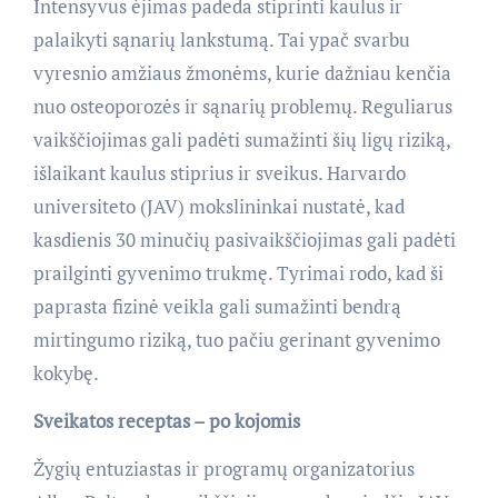
Intensyvus ėjimas padeda stiprinti kaulus ir
palaikyti sąnarių lankstumą. Tai ypač svarbu
vyresnio amžiaus žmonėms, kurie dažniau kenčia
nuo osteoporozės ir sąnarių problemų. Reguliarus
vaikščiojimas gali padėti sumažinti šių ligų riziką,
išlaikant kaulus stiprius ir sveikus. Harvardo
universiteto (JAV) mokslininkai nustatė, kad
kasdienis 30 minučių pasivaikščiojimas gali padėti
prailginti gyvenimo trukmę. Tyrimai rodo, kad ši
paprasta fizinė veikla gali sumažinti bendrą
mirtingumo riziką, tuo pačiu gerinant gyvenimo
kokybę.
Sveikatos receptas – po kojomis
Žygių entuziastas ir programų organizatorius