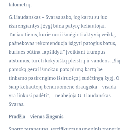
kilometrų.
G.Liaudanskas – Svaras sako, jog kartu su juo
išsirengiantys į žygį būna patyrę keliautojai.
Tačiau tiems, kurie nori išmėginti aktyvią veiklą,
pašnekovas rekomenduoja įsigyti patogius batus,
kuriuos būtina „apšildyti” įveikiant trumpus
atstumus, turėti kokybiškų pleistrų ir vandens. „Šią
pamoką gerai išmokau pats pirmą kartą be
tinkamo pasirengimo išsiruošęs į sudėtingą žygį. O
šiaip keliautojų bendruomenė draugiška – visada
yra linkusi padėti”, – neabejoja G. Liaudanskas –
Svaras.
Pradžia – vienas žingsnis
Sporto terapeutas, sertifikuotas asmeninis treneris