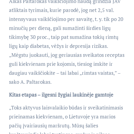
Alkas Paltarokas vaikščiojimo naudą grindžia JAV
atliktais tyrimais, kurie parodė, jog net 2,5 val.
intensyvaus vaikščiojimo per savaitę, t. y. tik po 20
minučių per dieną, gali sumažinti širdies ligų
tikimybę 30 proc., taip pat sumažina tokių rimtų
ligų kaip diabetas, vėžys ir depresija rizikas.
„Mėgstu juokauti, jog geriausias sveikatos receptas
guli kiekvienam prie kojomis, tiesiog imkite ir
daugiau vaikščiokite – tai labai „rimtas vaistas,” –
sako A. Paltarokas.
Kitas etapas – ilgesni žygiai laukinėje gamtoje
„Toks aktyvus laisvalaikio būdas ir sveikatinimasis
prieinamas kiekvienam, o Lietuvoje yra marios
pačių įvairiausių maršrutų. Mūsų šalies