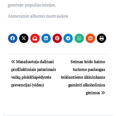
gamtoje populiarintojas.
Asmeninio albumo nuotraukos
Navigacija
Masažuotoja dalinasi
Seimas leido kaimo
tarp
profilaktiniais patarimais
turizmo paslaugas
vaikų plokščiapėdystės
teikiantiems ūkininkams
įrašų
prevencijai (video)
gaminti alkoholinius
gėrimus