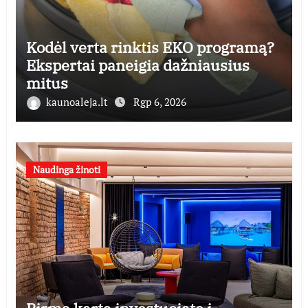
Kodėl verta rinktis EKO programą?
Ekspertai paneigia dažniausius
mitus
kaunoaleja.lt
Rgp 6, 2026
Naudinga žinoti