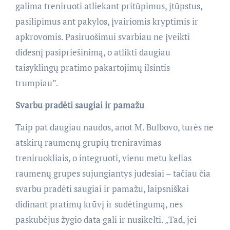
galima treniruoti atliekant pritūpimus, įtūpstus,
pasilipimus ant pakylos, įvairiomis kryptimis ir
apkrovomis. Pasiruošimui svarbiau ne įveikti
didesnį pasipriešinimą, o atlikti daugiau
taisyklingų pratimo pakartojimų ilsintis
trumpiau”.
Svarbu pradėti saugiai ir pamažu
Taip pat daugiau naudos, anot M. Bulbovo, turės ne
atskirų raumenų grupių treniravimas
treniruokliais, o integruoti, vienu metu kelias
raumenų grupes sujungiantys judesiai – tačiau čia
svarbu pradėti saugiai ir pamažu, laipsniškai
didinant pratimų krūvį ir sudėtingumą, nes
paskubėjus žygio data gali ir nusikelti. „Tad, jei