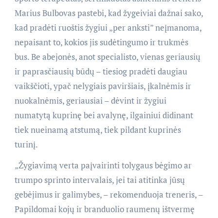
Marius Bulbovas pastebi, kad žygeiviai dažnai sako,
kad pradėti ruoštis žygiui „per anksti” neįmanoma,
nepaisant to, kokios jis sudėtingumo ir trukmės
bus. Be abejonės, anot specialisto, vienas geriausių
ir paprasčiausių būdų – tiesiog pradėti daugiau
vaikščioti, ypač nelygiais paviršiais, įkalnėmis ir
nuokalnėmis, geriausiai – dėvint ir žygiui
numatytą kuprinę bei avalynę, ilgainiui didinant
tiek nueinamą atstumą, tiek pildant kuprinės
turinį.
„Žygiavimą verta paįvairinti tolygaus bėgimo ar
trumpo sprinto intervalais, jei tai atitinka jūsų
gebėjimus ir galimybes, – rekomenduoja treneris, –
Papildomai kojų ir branduolio raumenų ištvermę