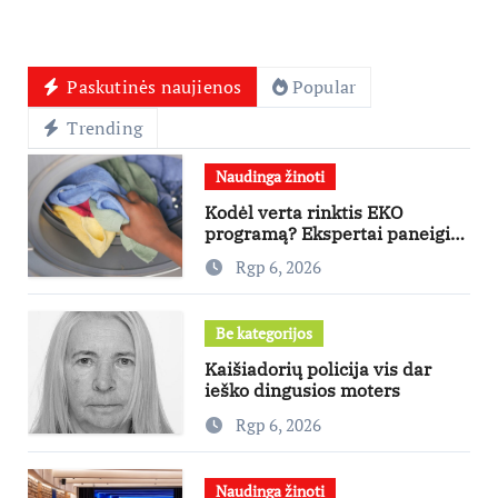
Paskutinės naujienos
Popular
Trending
Naudinga žinoti
Kodėl verta rinktis EKO
programą? Ekspertai paneigia
dažniausius mitus
Rgp 6, 2026
Be kategorijos
Kaišiadorių policija vis dar
ieško dingusios moters
Rgp 6, 2026
Naudinga žinoti