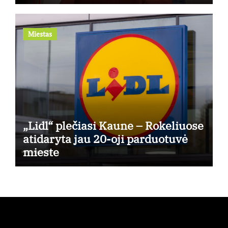
kuris generuos grąžą
Miestas
„Lidl“ plečiasi Kaune – Rokeliuose
atidaryta jau 20-oji parduotuvė
mieste