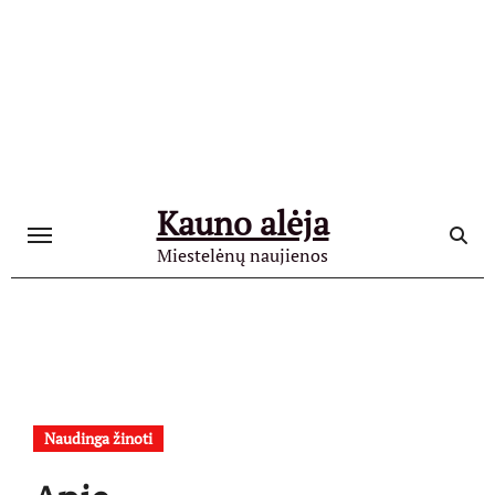
Skip
to
content
Kauno alėja
Miestelėnų naujienos
Naudinga žinoti