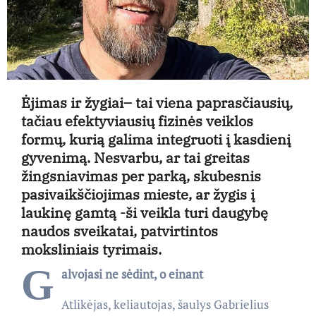
Ėjimas ir žygiai– tai viena paprasčiausių,
tačiau efektyviausių fizinės veiklos
formų, kurią galima integruoti į kasdienį
gyvenimą. Nesvarbu, ar tai greitas
žingsniavimas per parką, skubesnis
pasivaikščiojimas mieste, ar žygis į
laukinę gamtą -ši veikla turi daugybę
naudos sveikatai, patvirtintos
moksliniais tyrimais.
G
alvojasi ne sėdint, o einant
Atlikėjas, keliautojas, šaulys Gabrielius