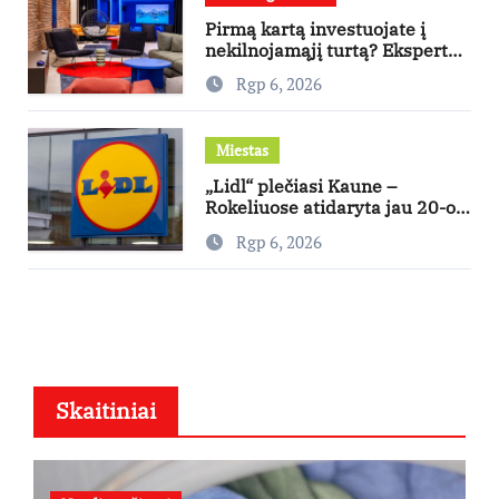
Pirmą kartą investuojate į
nekilnojamąjį turtą? Ekspertas
pataria, kaip pasirinkti būstą,
Rgp 6, 2026
kuris generuos grąžą
Miestas
„Lidl“ plečiasi Kaune –
Rokeliuose atidaryta jau 20-oji
parduotuvė mieste
Rgp 6, 2026
Skaitiniai