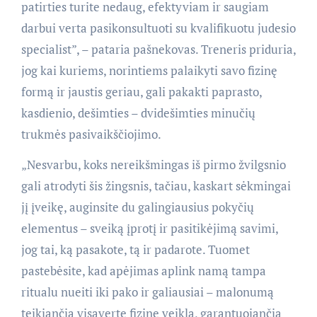
patirties turite nedaug, efektyviam ir saugiam
darbui verta pasikonsultuoti su kvalifikuotu judesio
specialist”, – pataria pašnekovas. Treneris priduria,
jog kai kuriems, norintiems palaikyti savo fizinę
formą ir jaustis geriau, gali pakakti paprasto,
kasdienio, dešimties – dvidešimties minučių
trukmės pasivaikščiojimo.
„Nesvarbu, koks nereikšmingas iš pirmo žvilgsnio
gali atrodyti šis žingsnis, tačiau, kaskart sėkmingai
jį įveikę, auginsite du galingiausius pokyčių
elementus – sveiką įprotį ir pasitikėjimą savimi,
jog tai, ką pasakote, tą ir padarote. Tuomet
pastebėsite, kad apėjimas aplink namą tampa
ritualu nueiti iki pako ir galiausiai – malonumą
teikiančia visaverte fizine veikla, garantuojančia