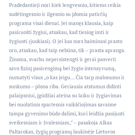
Pradedantieji nori kiek lengvesnio, kitiems reikia
sudėtingesnio ir ilgesnio su įdomia patirčių
programa visai dienai. Jei manęs klausia, kaip
pasiruošti žygiui, atsakau, kad tiesiog imti ir
žygiuoti (juokiasi). O jei kas nors baiminasi prasto
oro, atsakau, kad taip nebūna, tik – prasta apranga.
Žinoma, svarbu nepersistengti ir gerai pasverti
savo fizinį pasirengimą bei žygio intensyvumą,
numatyti visus „o kas jeigu… Čia tarp malonumo ir
sunkumo – plona riba. Geriausia atstumus didinti
palaipsniui, įgūdžiai ateina su laiku ir žygiavimas
bei nuolatinis spartesnis vaikščiojimas savaime
tampa gyvenimo būdo dalimi, kuri leidžia pasijusti
sveikesniam ir žvalesniam,” – pasakoja Alkas
Paltarokas, žygių programų laukinėje Lietuvos