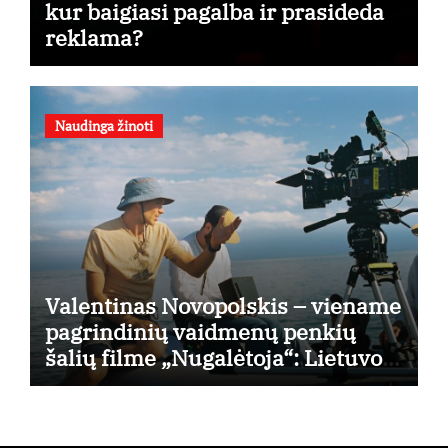
kur baigiasi pagalba ir prasideda
reklama?
Naudinga žinoti
Valentinas Novopolskis – viename
pagrindinių vaidmenų penkių
šalių filme „Nugalėtoja“: Lietuvos
kino teatruose – nuo rugpjūčio 7-
osios