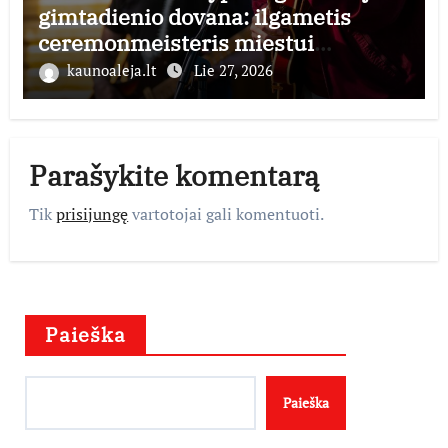
gimtadienio dovana: ilgametis
ceremonmeisteris miestui
perduoda dešimtmečius kauptą
kaunoaleja.lt
Lie 27, 2026
istorijos kolekciją
Parašykite komentarą
Tik
prisijungę
vartotojai gali komentuoti.
Paieška
Paieška