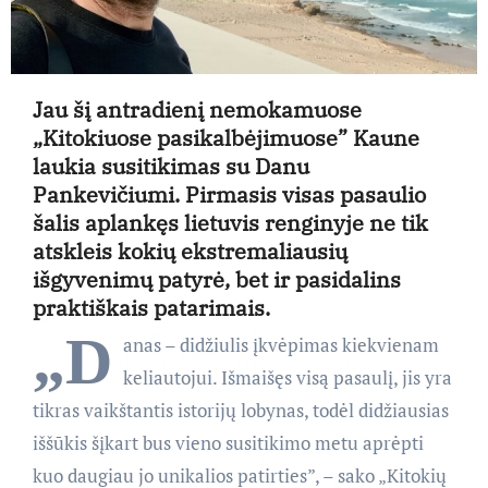
Jau šį antradienį nemokamuose
„Kitokiuose pasikalbėjimuose” Kaune
laukia susitikimas su Danu
Pankevičiumi. Pirmasis visas pasaulio
šalis aplankęs lietuvis renginyje ne tik
atskleis kokių ekstremaliausių
išgyvenimų patyrė, bet ir pasidalins
praktiškais patarimais.
„D
anas – didžiulis įkvėpimas kiekvienam
keliautojui. Išmaišęs visą pasaulį, jis yra
tikras vaikštantis istorijų lobynas, todėl didžiausias
iššūkis šįkart bus vieno susitikimo metu aprėpti
kuo daugiau jo unikalios patirties”, – sako „Kitokių