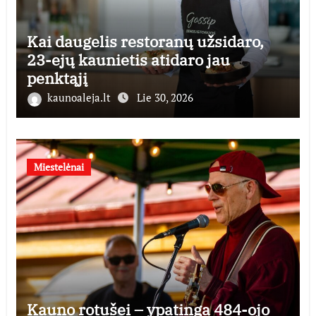
Kai daugelis restoranų užsidaro,
23-ejų kaunietis atidaro jau
penktąjį
kaunoaleja.lt
Lie 30, 2026
Miestelėnai
Kauno rotušei – ypatinga 484-ojo