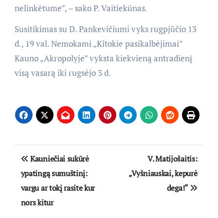
nelinkėtume”, – sako P. Vaitiekūnas.
Susitikimas su D. Pankevičiumi vyks rugpjūčio 13
d., 19 val. Nemokami „Kitokie pasikalbėjimai”
Kauno „Akropolyje” vyksta kiekvieną antradienį
visą vasarą iki rugsėjo 3 d.
Navigacija
Kauniečiai sukūrė
V. Matijošaitis:
tarp
ypatingą sumuštinį:
„Vyšniauskai, kepurė
vargu ar tokį rasite kur
dega!“
įrašų
nors kitur