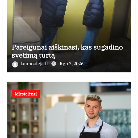
Pareigūnai aiškinasi, kas sugadino
svetimą turtą
kaunoaleja.lt
Rgp 3, 2026
Miestelėnai