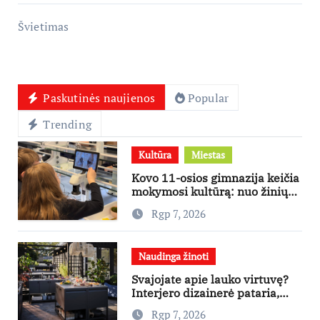
Švietimas
Paskutinės naujienos
Popular
Trending
Kultūra
Miestas
Kovo 11-osios gimnazija keičia
mokymosi kultūrą: nuo žinių
kaupimo – prie jų supratimo ir
Rgp 7, 2026
taikymo
Naudinga žinoti
Svajojate apie lauko virtuvę?
Interjero dizainerė pataria,
nuo ko pradėti
Rgp 7, 2026