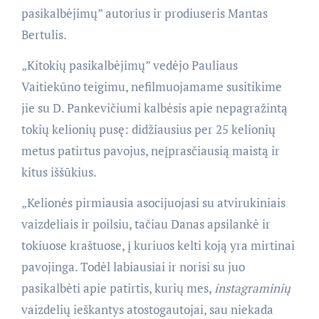
pasikalbėjimų” autorius ir prodiuseris Mantas
Bertulis.
„Kitokių pasikalbėjimų” vedėjo Pauliaus
Vaitiekūno teigimu, nefilmuojamame susitikime
jie su D. Pankevičiumi kalbėsis apie nepagražintą
tokių kelionių pusę: didžiausius per 25 kelionių
metus patirtus pavojus, neįprasčiausią maistą ir
kitus iššūkius.
„Kelionės pirmiausia asocijuojasi su atvirukiniais
vaizdeliais ir poilsiu, tačiau Danas apsilankė ir
tokiuose kraštuose, į kuriuos kelti koją yra mirtinai
pavojinga. Todėl labiausiai ir norisi su juo
pasikalbėti apie patirtis, kurių mes,
instagraminių
vaizdelių ieškantys atostogautojai, sau niekada