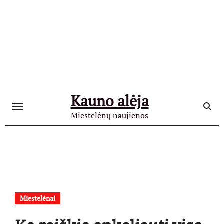
Skip
to
content
Kauno alėja
Miestelėnų naujienos
Miestelėnai