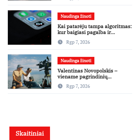
Naudinga žinoti
Kai patarėju tampa algoritmas:
kur baigiasi pagalba ir
prasideda reklama?
Rgp 7, 2026
Naudinga žinoti
Valentinas Novopolskis –
viename pagrindinių
vaidmenų penkių šalių filme
Rgp 7, 2026
„Nugalėtoja“: Lietuvos kino
teatruose – nuo rugpjūčio 7-
osios
Skaitiniai