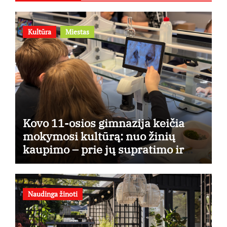
Kultūra
Miestas
Kovo 11-osios gimnazija keičia
mokymosi kultūrą: nuo žinių
kaupimo – prie jų supratimo ir
taikymo
Naudinga žinoti