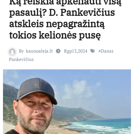
Ką reiškia apkeliauti visą
pasaulį? D. Pankevičius
atskleis nepagražintą
tokios kelionės pusę
By
kaunoaleja.lt
Rgp13,2024
#
Danas
Pankevičius