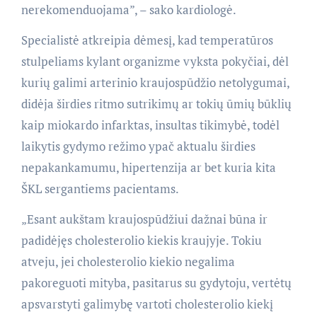
nerekomenduojama”, – sako kardiologė.
Specialistė atkreipia dėmesį, kad temperatūros
stulpeliams kylant organizme vyksta pokyčiai, dėl
kurių galimi arterinio kraujospūdžio netolygumai,
didėja širdies ritmo sutrikimų ar tokių ūmių būklių
kaip miokardo infarktas, insultas tikimybė, todėl
laikytis gydymo režimo ypač aktualu širdies
nepakankamumu, hipertenzija ar bet kuria kita
ŠKL sergantiems pacientams.
„Esant aukštam kraujospūdžiui dažnai būna ir
padidėjęs cholesterolio kiekis kraujyje. Tokiu
atveju, jei cholesterolio kiekio negalima
pakoreguoti mityba, pasitarus su gydytoju, vertėtų
apsvarstyti galimybę vartoti cholesterolio kiekį