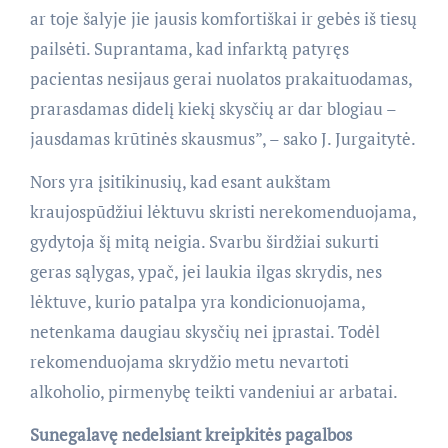
ar toje šalyje jie jausis komfortiškai ir gebės iš tiesų
pailsėti. Suprantama, kad infarktą patyręs
pacientas nesijaus gerai nuolatos prakaituodamas,
prarasdamas didelį kiekį skysčių ar dar blogiau –
jausdamas krūtinės skausmus”, – sako J. Jurgaitytė.
Nors yra įsitikinusių, kad esant aukštam
kraujospūdžiui lėktuvu skristi nerekomenduojama,
gydytoja šį mitą neigia. Svarbu širdžiai sukurti
geras sąlygas, ypač, jei laukia ilgas skrydis, nes
lėktuve, kurio patalpa yra kondicionuojama,
netenkama daugiau skysčių nei įprastai. Todėl
rekomenduojama skrydžio metu nevartoti
alkoholio, pirmenybę teikti vandeniui ar arbatai.
Sunegalavę nedelsiant kreipkitės pagalbos