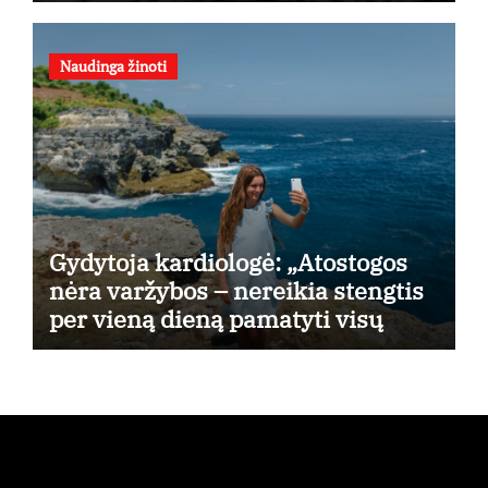
Naudinga žinoti
Gydytoja kardiologė: „Atostogos
nėra varžybos – nereikia stengtis
per vieną dieną pamatyti visų
lankytinų vietų“