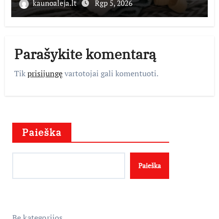
kaunoaleja.lt
Rgp 5, 2026
Parašykite komentarą
Tik
prisijungę
vartotojai gali komentuoti.
Paieška
Paieška
Be kategorijos