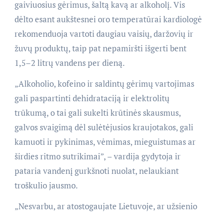
gaiviuosius gėrimus, šaltą kavą ar alkoholį. Vis
dėlto esant aukštesnei oro temperatūrai kardiologė
rekomenduoja vartoti daugiau vaisių, daržovių ir
žuvų produktų, taip pat nepamiršti išgerti bent
1,5–2 litrų vandens per dieną.
„Alkoholio, kofeino ir saldintų gėrimų vartojimas
gali paspartinti dehidrataciją ir elektrolitų
trūkumą, o tai gali sukelti krūtinės skausmus,
galvos svaigimą dėl sulėtėjusios kraujotakos, gali
kamuoti ir pykinimas, vėmimas, mieguistumas ar
širdies ritmo sutrikimai”, – vardija gydytoja ir
pataria vandenį gurkšnoti nuolat, nelaukiant
troškulio jausmo.
„Nesvarbu, ar atostogaujate Lietuvoje, ar užsienio