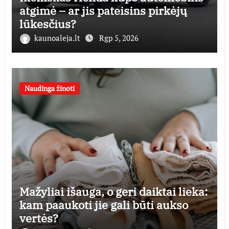
atgimė – ar jis pateisins pirkėjų
lūkesčius?
kaunoaleja.lt
Rgp 5, 2026
Naudinga žinoti
Mažyliai išauga, o geri daiktai lieka:
kam paaukoti jie gali būti aukso
vertės?