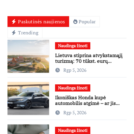
Paskutinės naujienos
Popular
Trending
Naudinga žinoti
Lietuva stiprina atvykstamąjį
turizmą: 70 tūkst. eurų
investicijų užsienio turistams
Rgp 5, 2026
pritraukti
Naudinga žinoti
Ikoniškas Honda kupė
automobilis atgimė – ar jis
pateisins pirkėjų lūkesčius?
Rgp 5, 2026
Naudinga žinoti