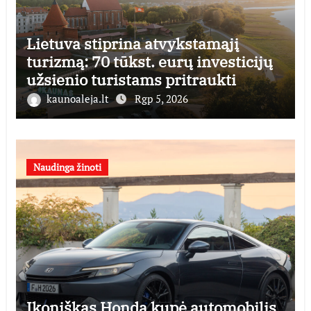
Lietuva stiprina atvykstamąjį
turizmą: 70 tūkst. eurų investicijų
užsienio turistams pritraukti
kaunoaleja.lt
Rgp 5, 2026
Naudinga žinoti
Ikoniškas Honda kupė automobilis