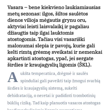
Vasara – bene kiekvieno laukiamiausias
metų sezonas: ilgos, šiltos saulėtos
dienos vilioja mėgautis grynu oru,
aktyviai leisti laisvalaikį ir pagaliau
džiaugtis taip ilgai lauktomis
atostogomis. Tačiau visi vasariški
malonumai slepia ir pavojų, kurie gali
kelti rimtą grėsmę sveikatai ir nemenkai
apkartinti atostogas, ypač, jei sergate
širdies ir kraujagyslių ligomis (ŠKL).
A
ukšta temperatūra, drėgmė ir saulės
spinduliai gali paveikti taip žmogui svarbią
širdies ir kraujagyslių sistemą, sukelti
dehidrataciją, o neretai ir padidinti trombotinių
būklių riziką. Tad kaip planuotis vasaros atostogas