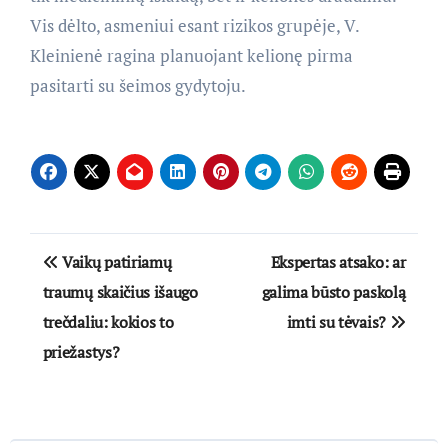
Vis dėlto, asmeniui esant rizikos grupėje, V.
Kleinienė ragina planuojant kelionę pirma
pasitarti su šeimos gydytoju.
Navigacija
Vaikų patiriamų
Ekspertas atsako: ar
tarp
traumų skaičius išaugo
galima būsto paskolą
trečdaliu: kokios to
imti su tėvais?
įrašų
priežastys?