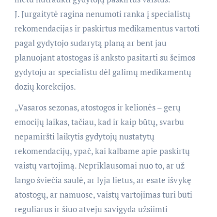
J. Jurgaitytė ragina nenumoti ranka į specialistų
rekomendacijas ir paskirtus medikamentus vartoti
pagal gydytojo sudarytą planą ar bent jau
planuojant atostogas iš anksto pasitarti su šeimos
gydytoju ar specialistu dėl galimų medikamentų
dozių korekcijos.
„Vasaros sezonas, atostogos ir kelionės – gerų
emocijų laikas, tačiau, kad ir kaip būtų, svarbu
nepamiršti laikytis gydytojų nustatytų
rekomendacijų, ypač, kai kalbame apie paskirtų
vaistų vartojimą. Nepriklausomai nuo to, ar už
lango šviečia saulė, ar lyja lietus, ar esate išvykę
atostogų, ar namuose, vaistų vartojimas turi būti
reguliarus ir šiuo atveju savigyda užsiimti