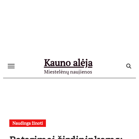
Skip
to
content
Kauno alėja
Miestelėnų naujienos
Naudinga žinoti