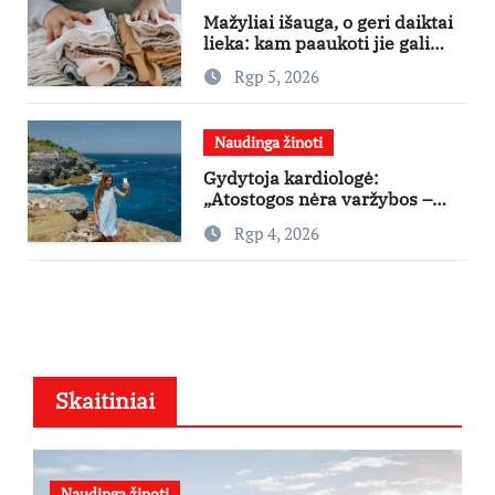
Mažyliai išauga, o geri daiktai
lieka: kam paaukoti jie gali
būti aukso vertės?
Rgp 5, 2026
Naudinga žinoti
Gydytoja kardiologė:
„Atostogos nėra varžybos –
nereikia stengtis per vieną
Rgp 4, 2026
dieną pamatyti visų lankytinų
vietų“
Skaitiniai
Naudinga žinoti