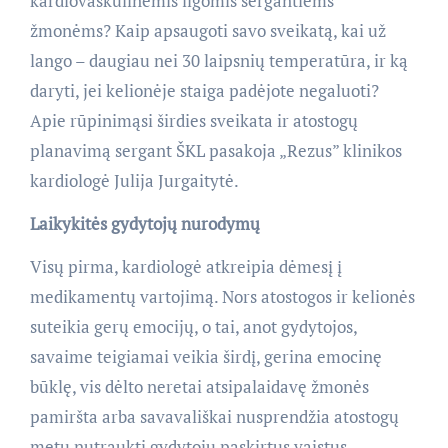
kardiovaskulinėmis ligomis sergantiems
žmonėms? Kaip apsaugoti savo sveikatą, kai už
lango – daugiau nei 30 laipsnių temperatūra, ir ką
daryti, jei kelionėje staiga padėjote negaluoti?
Apie rūpinimąsi širdies sveikata ir atostogų
planavimą sergant ŠKL pasakoja „Rezus” klinikos
kardiologė Julija Jurgaitytė.
Laikykitės gydytojų nurodymų
Visų pirma, kardiologė atkreipia dėmesį į
medikamentų vartojimą. Nors atostogos ir kelionės
suteikia gerų emocijų, o tai, anot gydytojos,
savaime teigiamai veikia širdį, gerina emocinę
būklę, vis dėlto neretai atsipalaidavę žmonės
pamiršta arba savavališkai nusprendžia atostogų
metu nutraukti gydytojų paskirtus vaistus.