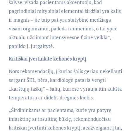
šalyse, visada pacientams akcentuoju, kad
pagrindiniai mitybiniai elementai širdžiai yra kalis
ir magnis – jie taip pat yra statybinė medžiaga
visam organizmui, padeda raumenims, o tai ypač
aktualu užsiimant intensyvesne fizine veikla”, –
papildo J. Jurgaitytė.
Kritiškai įvertinkite kelionės kryptį
Nors rekomendacijų, į kurias šalis geriau nekeliauti
sergant ŠKL, nėra, kardiologė pataria vengti
„karštųjų taškų” – šalių, kuriose vyrauja itin aukšta
temperatūra ar didelis drėgmės kiekis.
„Širdininkams ar pacientams, kurie yra patyrę
infarktinę ar insultinę būklę, rekomenduočiau
kritiškai įvertinti kelionės kryptį, atsižvelgiant į tai,