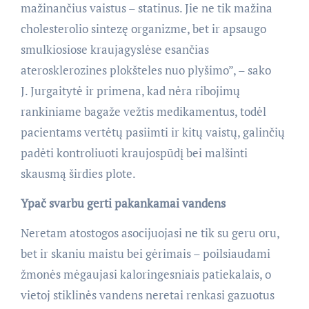
mažinančius vaistus – statinus. Jie ne tik mažina
cholesterolio sintezę organizme, bet ir apsaugo
smulkiosiose kraujagyslėse esančias
aterosklerozines plokšteles nuo plyšimo”, – sako
J. Jurgaitytė ir primena, kad nėra ribojimų
rankiniame bagaže vežtis medikamentus, todėl
pacientams vertėtų pasiimti ir kitų vaistų, galinčių
padėti kontroliuoti kraujospūdį bei malšinti
skausmą širdies plote.
Ypač svarbu gerti pakankamai vandens
Neretam atostogos asocijuojasi ne tik su geru oru,
bet ir skaniu maistu bei gėrimais – poilsiaudami
žmonės mėgaujasi kaloringesniais patiekalais, o
vietoj stiklinės vandens neretai renkasi gazuotus