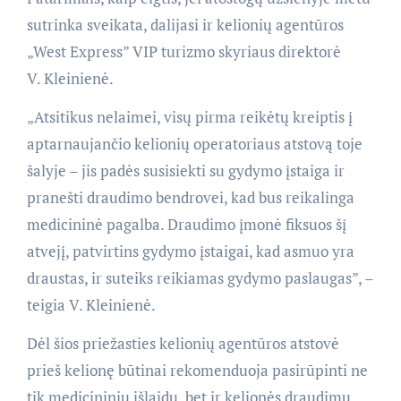
sutrinka sveikata, dalijasi ir kelionių agentūros
„West Express” VIP turizmo skyriaus direktorė
V. Kleinienė.
„Atsitikus nelaimei, visų pirma reikėtų kreiptis į
aptarnaujančio kelionių operatoriaus atstovą toje
šalyje – jis padės susisiekti su gydymo įstaiga ir
pranešti draudimo bendrovei, kad bus reikalinga
medicininė pagalba. Draudimo įmonė fiksuos šį
atvejį, patvirtins gydymo įstaigai, kad asmuo yra
draustas, ir suteiks reikiamas gydymo paslaugas”, –
teigia V. Kleinienė.
Dėl šios priežasties kelionių agentūros atstovė
prieš kelionę būtinai rekomenduoja pasirūpinti ne
tik medicininių išlaidų, bet ir kelionės draudimu.