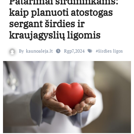
Patarimai širdininkams:
kaip planuoti atostogas
sergant širdies ir
kraujagyslių ligomis
By
kaunoaleja.lt
Rgp7,2024
#
širdies ligos