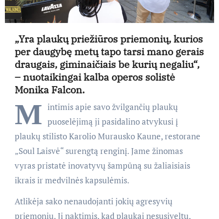
„Yra plaukų priežiūros priemonių, kurios
per daugybę metų tapo tarsi mano gerais
draugais, giminaičiais be kurių negaliu“,
– nuotaikingai kalba operos solistė
Monika Falcon.
M
intimis apie savo žvilgančių plaukų
puoselėjimą ji pasidalino atvykusi į
plaukų stilisto Karolio Murausko Kaune, restorane
„Soul Laisvė“ surengtą renginį. Jame žinomas
vyras pristatė inovatyvų šampūną su žaliaisiais
ikrais ir medvilnės kapsulėmis.
Atlikėja sako nenaudojanti jokių agresyvių
priemonių. Ji naktimis, kad plaukai nesusiveltų,