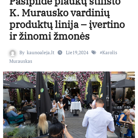
Pasipildė plaukų stilisto
K. Murausko vardinių
produktų linija – įvertino
ir žinomi žmonės
By
kaunoaleja.lt
Lie19,2024
#
Karolis
Murauskas