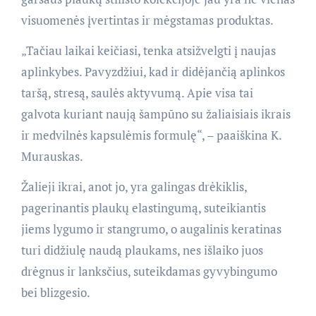
visuomenės įvertintas ir mėgstamas produktas.
„Tačiau laikai keičiasi, tenka atsižvelgti į naujas
aplinkybes. Pavyzdžiui, kad ir didėjančią aplinkos
taršą, stresą, saulės aktyvumą. Apie visa tai
galvota kuriant naują šampūno su žaliaisiais ikrais
ir medvilnės kapsulėmis formulę“, – paaiškina K.
Murauskas.
Žalieji ikrai, anot jo, yra galingas drėkiklis,
pagerinantis plaukų elastingumą, suteikiantis
jiems lygumo ir stangrumo, o augalinis keratinas
turi didžiulę naudą plaukams, nes išlaiko juos
drėgnus ir lanksčius, suteikdamas gyvybingumo
bei blizgesio.