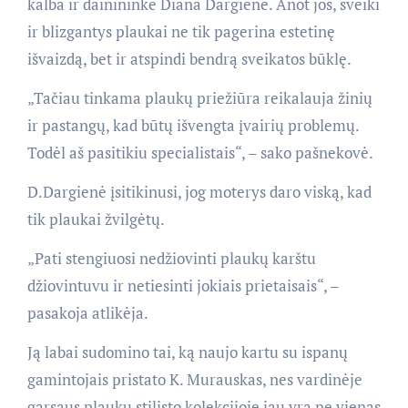
kalba ir dainininkė Diana Dargienė. Anot jos, sveiki
ir blizgantys plaukai ne tik pagerina estetinę
išvaizdą, bet ir atspindi bendrą sveikatos būklę.
„Tačiau tinkama plaukų priežiūra reikalauja žinių
ir pastangų, kad būtų išvengta įvairių problemų.
Todėl aš pasitikiu specialistais“, – sako pašnekovė.
D.Dargienė įsitikinusi, jog moterys daro viską, kad
tik plaukai žvilgėtų.
„Pati stengiuosi nedžiovinti plaukų karštu
džiovintuvu ir netiesinti jokiais prietaisais“, –
pasakoja atlikėja.
Ją labai sudomino tai, ką naujo kartu su ispanų
gamintojais pristato K. Murauskas, nes vardinėje
garsaus plaukų stilisto kolekcijoje jau yra ne vienas