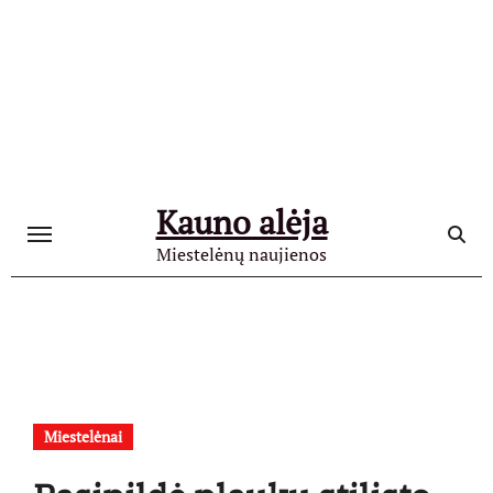
Skip
to
content
Kauno alėja
Miestelėnų naujienos
Miestelėnai