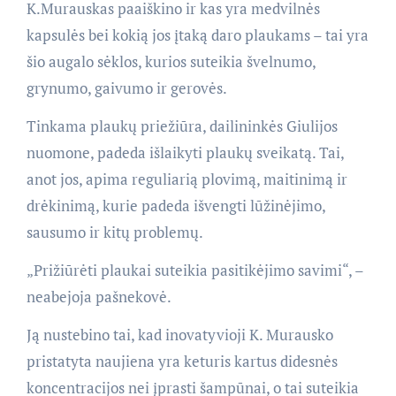
K.Murauskas paaiškino ir kas yra medvilnės
kapsulės bei kokią jos įtaką daro plaukams – tai yra
šio augalo sėklos, kurios suteikia švelnumo,
grynumo, gaivumo ir gerovės.
Tinkama plaukų priežiūra, dailininkės Giulijos
nuomone, padeda išlaikyti plaukų sveikatą. Tai,
anot jos, apima reguliarią plovimą, maitinimą ir
drėkinimą, kurie padeda išvengti lūžinėjimo,
sausumo ir kitų problemų.
„Prižiūrėti plaukai suteikia pasitikėjimo savimi“, –
neabejoja pašnekovė.
Ją nustebino tai, kad inovatyvioji K. Murausko
pristatyta naujiena yra keturis kartus didesnės
koncentracijos nei įprasti šampūnai, o tai suteikia