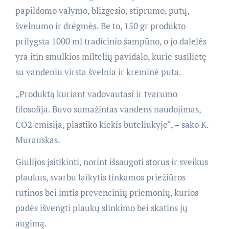
papildomo valymo, blizgesio, stiprumo, putų,
švelnumo ir drėgmės. Be to, 150 gr produkto
prilygsta 1000 ml tradicinio šampūno, o jo dalelės
yra itin smulkios miltelių pavidalo, kurie susilietę
su vandeniu virsta švelnia ir kreminė puta.
„Produktą kuriant vadovautasi ir tvarumo
filosofija. Buvo sumažintas vandens naudojimas,
CO2 emisija, plastiko kiekis buteliukyje“, – sako K.
Murauskas.
Giulijos įsitikinti, norint išsaugoti storus ir sveikus
plaukus, svarbu laikytis tinkamos priežiūros
rutinos bei imtis prevencinių priemonių, kurios
padės išvengti plaukų slinkimo bei skatins jų
augimą.