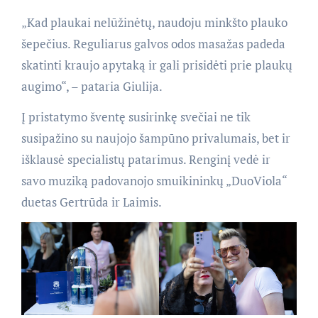
„Kad plaukai nelūžinėtų, naudoju minkšto plauko
šepečius. Reguliarus galvos odos masažas padeda
skatinti kraujo apytaką ir gali prisidėti prie plaukų
augimo“, – pataria Giulija.
Į pristatymo šventę susirinkę svečiai ne tik
susipažino su naujojo šampūno privalumais, bet ir
išklausė specialistų patarimus. Renginį vedė ir
savo muziką padovanojo smuikininkų „DuoViola“
duetas Gertrūda ir Laimis.