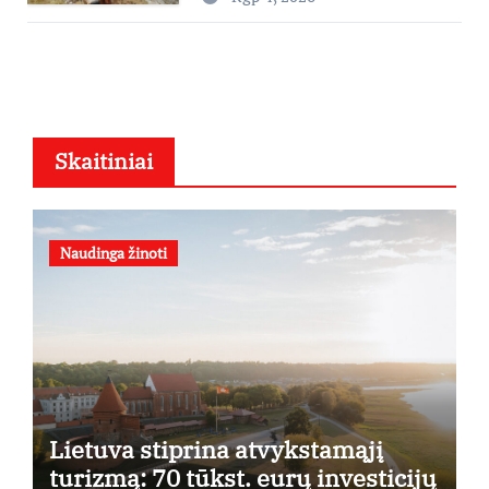
dieną pamatyti visų lankytinų
vietų“
Skaitiniai
Naudinga žinoti
Lietuva stiprina atvykstamąjį
turizmą: 70 tūkst. eurų investicijų