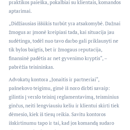
praktikos paieška, pokalbiai su klientais, komandos
aptarimai.
„Didžiausias iššūkis turbūt yra atsakomybė. Dažnai
žmogus ar įmonė kreipiasi tada, kai situacija jau
sudėtinga, todėl nuo tavo darbo gali priklausyti ne
tik bylos baigtis, bet ir žmogaus reputacija,
finansinė padėtis ar net gyvenimo kryptis“, –
pabrėžia teisininkas.
Advokatų kontora „Jonaitis ir partneriai“,
pašnekovo teigimu, gimė iš noro dirbti savaip:
gilintis į verslo teisinį reglamentavimą, teisminius
ginčus, neiti lengviausiu keliu ir klientui skirti tiek
dėmesio, kiek iš tiesų reikia. Savitu kontoros
išskirtinumu tapo ir tai, kad jos komandą sudaro