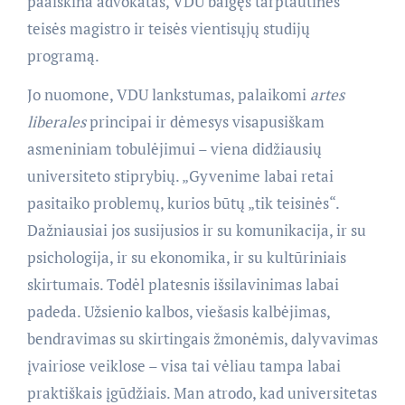
paaiškina advokatas, VDU baigęs tarptautinės
teisės magistro ir teisės vientisųjų studijų
programą.
Jo nuomone, VDU lankstumas, palaikomi
artes
liberales
principai ir dėmesys visapusiškam
asmeniniam tobulėjimui – viena didžiausių
universiteto stiprybių. „Gyvenime labai retai
pasitaiko problemų, kurios būtų „tik teisinės“.
Dažniausiai jos susijusios ir su komunikacija, ir su
psichologija, ir su ekonomika, ir su kultūriniais
skirtumais. Todėl platesnis išsilavinimas labai
padeda. Užsienio kalbos, viešasis kalbėjimas,
bendravimas su skirtingais žmonėmis, dalyvavimas
įvairiose veiklose – visa tai vėliau tampa labai
praktiškais įgūdžiais. Man atrodo, kad universitetas