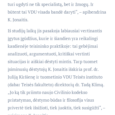
turi ugdyti ne tik specialistą, bet ir žmogų. Ir
būtent tai VDU visada bandė daryti“, – apibendrina
K. Jonaitis.
Iš studijų laikų jis pasakoja labiausiai vertinantis
įgytus įgūdžius, kurie ir šiandien yra reikalingi
kasdienėje teisininko praktikoje: tai gebėjimai
analizuoti, argumentuoti, kritiškai vertinti
situacijas ir aiškiai dėstyti mintis. Tarp tuomet
įsiminusių dėstytojų K. Jonaitis išskiria prof. dr.
Juliją Kiršienę ir tuometinio VDU Teisės instituto
(dabar Teisės fakulteto) direktorių dr. Tadą Klimą.
„Jo ką tik priimto naujo Civilinio kodekso
pristatymas, dėstymo būdas ir filosofija visus
privertė tiek išsižioti, tiek juoktis, tiek susigūžti“, –