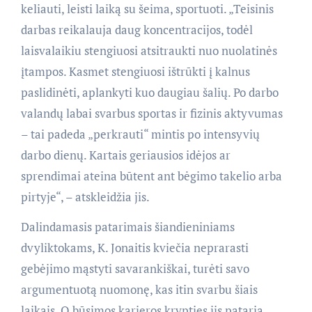
keliauti, leisti laiką su šeima, sportuoti. „Teisinis
darbas reikalauja daug koncentracijos, todėl
laisvalaikiu stengiuosi atsitraukti nuo nuolatinės
įtampos. Kasmet stengiuosi ištrūkti į kalnus
paslidinėti, aplankyti kuo daugiau šalių. Po darbo
valandų labai svarbus sportas ir fizinis aktyvumas
– tai padeda „perkrauti“ mintis po intensyvių
darbo dienų. Kartais geriausios idėjos ar
sprendimai ateina būtent ant bėgimo takelio arba
pirtyje“, – atskleidžia jis.
Dalindamasis patarimais šiandieniniams
dvyliktokams, K. Jonaitis kviečia neprarasti
gebėjimo mąstyti savarankiškai, turėti savo
argumentuotą nuomonę, kas itin svarbu šiais
laikais. O būsimos karjeros krypties jis pataria