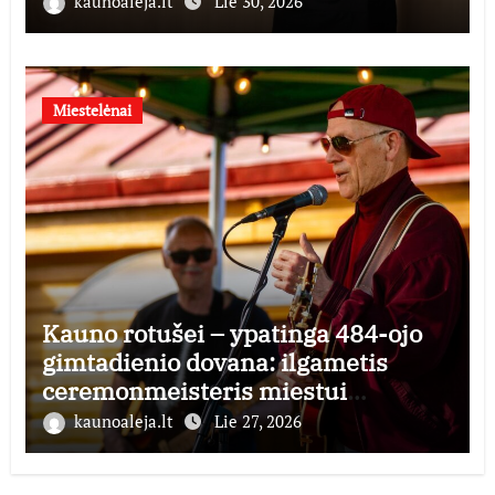
kaunoaleja.lt
Lie 30, 2026
Miestelėnai
Kauno rotušei – ypatinga 484-ojo
gimtadienio dovana: ilgametis
ceremonmeisteris miestui
perduoda dešimtmečius kauptą
kaunoaleja.lt
Lie 27, 2026
istorijos kolekciją