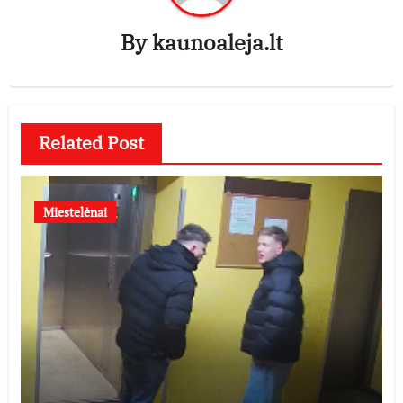
By
kaunoaleja.lt
Related Post
Miestelėnai