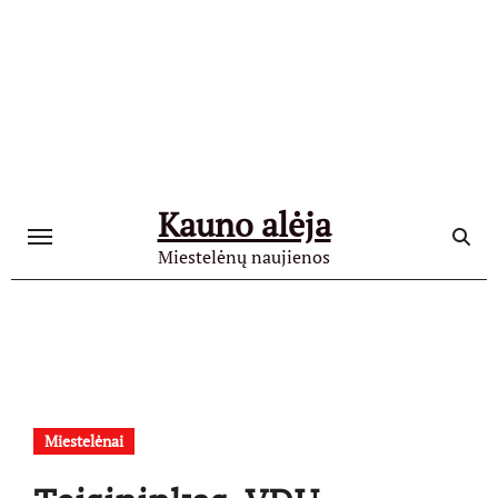
Skip
to
content
Kauno alėja
Miestelėnų naujienos
Miestelėnai