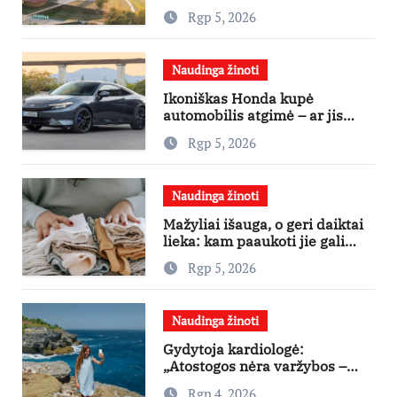
investicijų užsienio turistams
Rgp 5, 2026
pritraukti
Naudinga žinoti
Ikoniškas Honda kupė
automobilis atgimė – ar jis
pateisins pirkėjų lūkesčius?
Rgp 5, 2026
Naudinga žinoti
Mažyliai išauga, o geri daiktai
lieka: kam paaukoti jie gali
būti aukso vertės?
Rgp 5, 2026
Naudinga žinoti
Gydytoja kardiologė:
„Atostogos nėra varžybos –
nereikia stengtis per vieną
Rgp 4, 2026