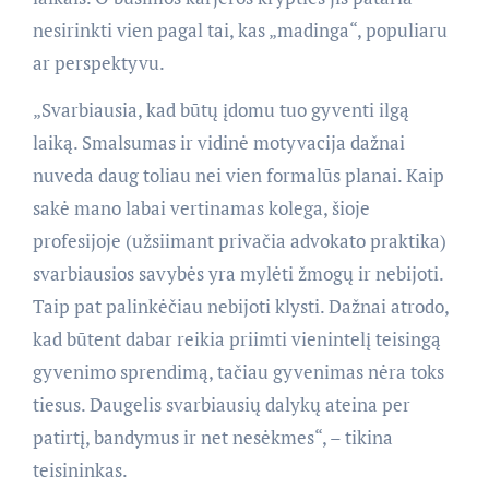
nesirinkti vien pagal tai, kas „madinga“, populiaru
ar perspektyvu.
„Svarbiausia, kad būtų įdomu tuo gyventi ilgą
laiką. Smalsumas ir vidinė motyvacija dažnai
nuveda daug toliau nei vien formalūs planai. Kaip
sakė mano labai vertinamas kolega, šioje
profesijoje (užsiimant privačia advokato praktika)
svarbiausios savybės yra mylėti žmogų ir nebijoti.
Taip pat palinkėčiau nebijoti klysti. Dažnai atrodo,
kad būtent dabar reikia priimti vienintelį teisingą
gyvenimo sprendimą, tačiau gyvenimas nėra toks
tiesus. Daugelis svarbiausių dalykų ateina per
patirtį, bandymus ir net nesėkmes“, – tikina
teisininkas.