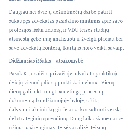
Daugiau nei dviejų dešimtmečių darbo patirtį
sukaupęs advokatas pasidalino mintimis apie savo
profesijos išskirtinumą, iš VDU teisės studijų
atsineštą gebėjimą analizuoti ir žvelgti plačiau bei
savo advokatų kontorą, įkurtą iš noro veikti savaip.
Didžiausias iššūkis – atsakomybė
Pasak K. Jonaičio, privačioje advokato praktikoje
dviejų vienodų dienų praktiškai nebūna. Vieną
dieną gali tekti rengti sudėtingą procesinį
dokumentą baudžiamojoje byloje, o kitą –
dalyvauti akcininkų ginče arba konsultuoti verslą
dėl strateginių sprendimų. Daug laiko šiame darbe
užima pasirengimas: teisės analizė, teismų