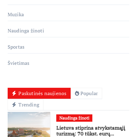
Muzika
Naudinga žinoti
Sportas
Švietimas
Paskutinės naujienos
Popular
Trending
Naudinga žinoti
Lietuva stiprina atvykstamąjį
turizmą: 70 tūkst. eurų