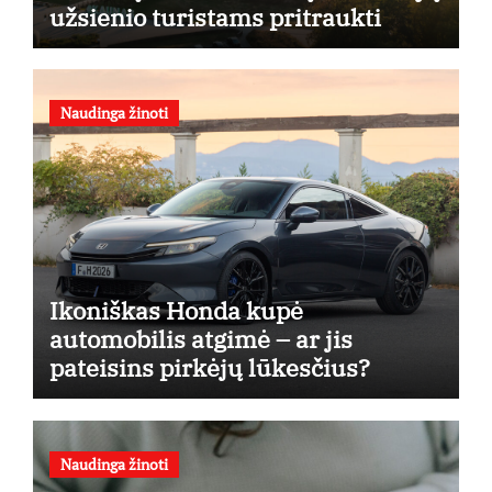
užsienio turistams pritraukti
Naudinga žinoti
Ikoniškas Honda kupė
automobilis atgimė – ar jis
pateisins pirkėjų lūkesčius?
Naudinga žinoti