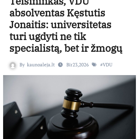
Teisininkas, VDU
absolventas Kęstutis
Jonaitis: universitetas
turi ugdyti ne tik
specialistą, bet ir žmogų
By
kaunoaleja.lt
Bir23,2026
#
VDU