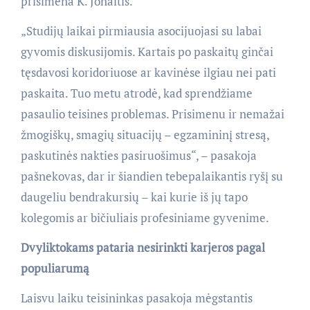
prisimena K. Jonaitis.
„Studijų laikai pirmiausia asocijuojasi su labai
gyvomis diskusijomis. Kartais po paskaitų ginčai
tęsdavosi koridoriuose ar kavinėse ilgiau nei pati
paskaita. Tuo metu atrodė, kad sprendžiame
pasaulio teisines problemas. Prisimenu ir nemažai
žmogiškų, smagių situacijų – egzamininį stresą,
paskutinės nakties pasiruošimus“, – pasakoja
pašnekovas, dar ir šiandien tebepalaikantis ryšį su
daugeliu bendrakursių – kai kurie iš jų tapo
kolegomis ar bičiuliais profesiniame gyvenime.
Dvyliktokams pataria nesirinkti karjeros pagal
populiarumą
Laisvu laiku teisininkas pasakoja mėgstantis