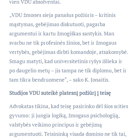
vien VDU absolventai.
„VDU žmones sieja panašus požiūris – kritinis
mąstymas, gebėjimas diskutuoti, pagarba
argumentui ir kartu žmogiškas santykis. Man
svarbu ne tik profesinės žinios, bet ir žmogaus
vertybės, gebėjimas dirbti komandoje, atsakomybė.
Smagu matyti, kad universitetinis ryšys išlieka ir
po daugelio metų – jis tampa ne tik diplomu, bet ir
tam tikra bendruomene“, – sako K. Jonaitis.
Studijos VDU suteikė platesnį požiūrį į teisę
Advokatas tikina, kad teisę pasirinko dėl šios srities
gyvumo: ji jungia logiką, žmogaus psichologiją,
valstybės veikimo principus ir gebėjimą
argumentuoti. Teisininką visada domino ne tik tai,