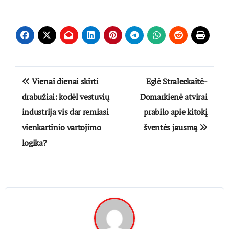
Navigacija
Vienai dienai skirti
Eglė Straleckaitė-
tarp
drabužiai: kodėl vestuvių
Domarkienė atvirai
industrija vis dar remiasi
prabilo apie kitokį
įrašų
vienkartinio vartojimo
šventės jausmą
logika?