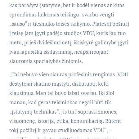
kas parašyta įstatyme, bet ir kodėl vienas ar kitas
sprendimas laikomas teisingu: svarbu vengti
„sauso“ ir tiesmuko teisės taikymo. Platesnį požiūrį
į teisę jam įgyti padėjo studijos VDU, kuris jau tuo
metu, prieš dvidešimtmetį, išsiskyrė galimybe įgyti
įvairiapusišką išsilavinimą, neapsiribojant
siauromis specialybės žiniomis.
„Tai nebuvo vien siauras profesinis rengimas. VDU
dėstytojai skatino mąstyti, diskutuoti, kelti
klausimus. Man tai buvo labai svarbu. Iki šiol
manau, kad geras teisininkas negali būti tik
„įstatymų technikas“. Jis turi suprasti žmones,
visuomenę, istoriją, etiką, komunikaciją. Būtent
tokį požiūrį ir gavau studijuodamas VDU“, –