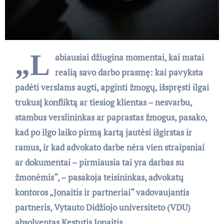
„L
abiausiai džiugina momentai, kai matai
realią savo darbo prasmę: kai pavyksta
padėti verslams augti, apginti žmogų, išspręsti ilgai
trukusį konfliktą ar tiesiog klientas – nesvarbu,
stambus verslininkas ar paprastas žmogus, pasako,
kad po ilgo laiko pirmą kartą jautėsi išgirstas ir
ramus, ir kad advokato darbe nėra vien straipsniai
ar dokumentai – pirmiausia tai yra darbas su
žmonėmis“, – pasakoja teisininkas, advokatų
kontoros „Jonaitis ir partneriai“ vadovaujantis
partneris, Vytauto Didžiojo universiteto (VDU)
absolventas Kęstutis Jonaitis.