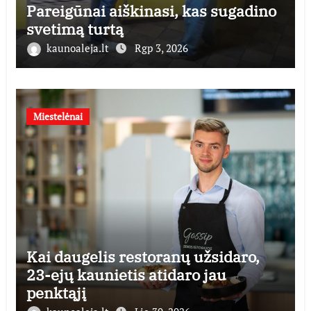
Pareigūnai aiškinasi, kas sugadino
svetimą turtą
kaunoaleja.lt
Rgp 3, 2026
Miestelėnai
Kai daugelis restoranų užsidaro,
23-ejų kaunietis atidaro jau
penktąjį