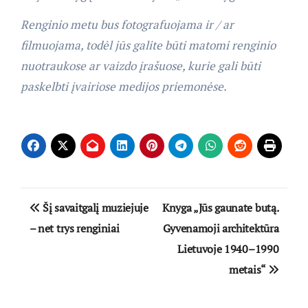
Renginio metu bus fotografuojama ir / ar
filmuojama, todėl jūs galite būti matomi renginio
nuotraukose ar vaizdo įrašuose, kurie gali būti
paskelbti įvairiose medijos priemonėse.
Navigacija
Šį savaitgalį muziejuje
Knyga „Jūs gaunate butą.
tarp
– net trys renginiai
Gyvenamoji architektūra
Lietuvoje 1940–1990
įrašų
metais“