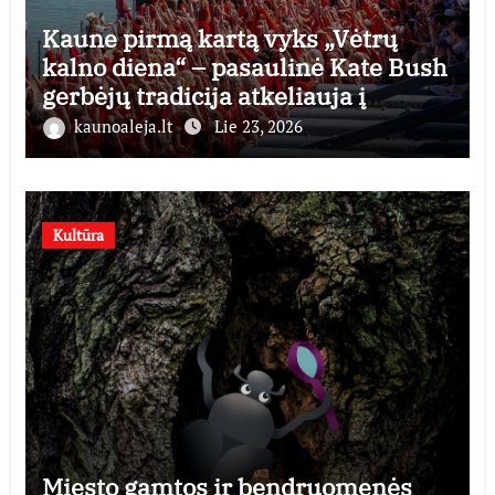
Kaune pirmą kartą vyks „Vėtrų
kalno diena“ – pasaulinė Kate Bush
gerbėjų tradicija atkeliauja į
Lietuvą
kaunoaleja.lt
Lie 23, 2026
Kultūra
Miesto gamtos ir bendruomenės