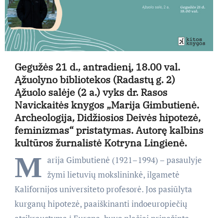
Gegužės 21 d., antradienį, 18.00 val.
Ąžuolyno bibliotekos (Radastų g. 2)
Ąžuolo salėje (2 a.) vyks dr. Rasos
Navickaitės knygos „Marija Gimbutienė.
Archeologija, Didžiosios Deivės hipotezė,
feminizmas“ pristatymas. Autorę kalbins
kultūros žurnalistė Kotryna Lingienė.
M
arija Gimbutienė (1921–1994) – pasaulyje
žymi lietuvių mokslininkė, ilgametė
Kalifornijos universiteto profesorė. Jos pasiūlyta
kurganų hipotezė, paaiškinanti indoeuropiečių