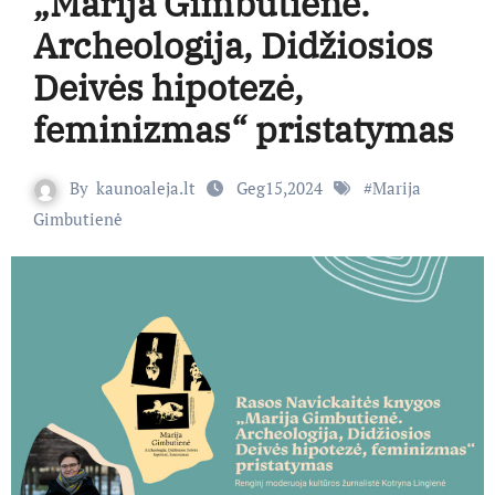
„Marija Gimbutienė.
Archeologija, Didžiosios
Deivės hipotezė,
feminizmas“ pristatymas
By
kaunoaleja.lt
Geg15,2024
#
Marija
Gimbutienė