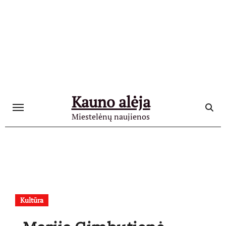
Skip
to
content
Kauno alėja
Miestelėnų naujienos
Kultūra