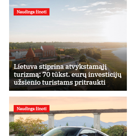
Naudinga žinoti
Lietuva stiprina atvykstamąjį
turizmą: 70 tūkst. eurų investicijų
užsienio turistams pritraukti
Naudinga žinoti