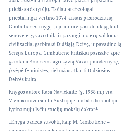
atsikraustymą į Europą, buvo plačiai pripažinta
priešistorės tyrėjų. Tačiau archeologai
prieštaringai vertino 1974-aisiais pasirodžiusią
Gimbutienės knygą. Joje autorė pasiūlė idėją, kad
senovėje gyvavo taiki ir pažangi moterų valdoma
civilizacija, garbinusi Didžiąją Deivę, ir pavadino ją
Senąja Europa. Gimbutienė kritiškai pasisakė apie
gamtai ir žmonėms agresyvią Vakarų modernybę,
įkvėpė feministes, siekusias atkurti Didžiosios
Deivės kultą.
Knygos autorė Rasa Navickaitė (g. 1988 m.) yra
Vienos universiteto Austrijoje mokslo darbuotoja,
lyginamųjų lyčių studijų mokslų daktarė.
„Knyga padeda suvokti, kaip M. Gimbutienė –
emigrantė, trijų vaikų motina ir pasaulinio garso