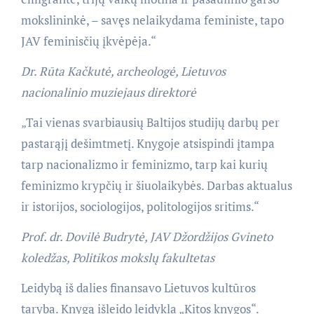
mokslininkė, – savęs nelaikydama feministe, tapo
JAV feminisčių įkvėpėja.“
Dr. Rūta Kačkutė, archeologė, Lietuvos
nacionalinio muziejaus direktorė
„Tai vienas svarbiausių Baltijos studijų darbų per
pastarąjį dešimtmetį. Knygoje atsispindi įtampa
tarp nacionalizmo ir feminizmo, tarp kai kurių
feminizmo krypčių ir šiuolaikybės. Darbas aktualus
ir istorijos, sociologijos, politologijos sritims.“
Prof. dr. Dovilė Budrytė, JAV Džordžijos Gvineto
koledžas, Politikos mokslų fakultetas
Leidybą iš dalies finansavo Lietuvos kultūros
taryba. Knygą išleido leidykla „Kitos knygos“.