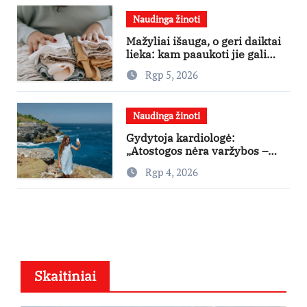
Naudinga žinoti
Mažyliai išauga, o geri daiktai
lieka: kam paaukoti jie gali
būti aukso vertės?
Rgp 5, 2026
Naudinga žinoti
Gydytoja kardiologė:
„Atostogos nėra varžybos –
nereikia stengtis per vieną
Rgp 4, 2026
dieną pamatyti visų lankytinų
vietų“
Skaitiniai