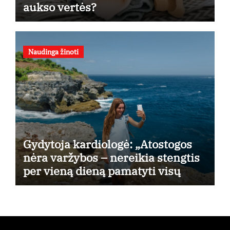
aukso vertės?
Naudinga žinoti
Gydytoja kardiologė: „Atostogos
nėra varžybos – nereikia stengtis
per vieną dieną pamatyti visų
lankytinų vietų“