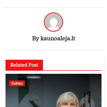
By
kaunoaleja.lt
Related Post
Kultūra