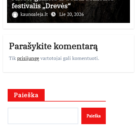
festivalis „Drevės“
kaunoaleja.lt
Lie 20, 2026
Parašykite komentarą
Tik
prisijungę
vartotojai gali komentuoti.
Paieška
Paieška