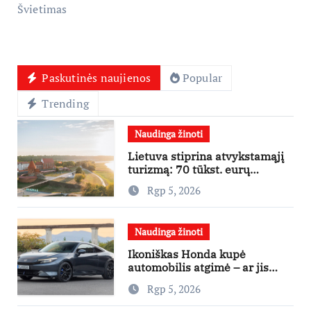
Švietimas
Paskutinės naujienos
Popular
Trending
Naudinga žinoti
Lietuva stiprina atvykstamąjį
turizmą: 70 tūkst. eurų
investicijų užsienio turistams
Rgp 5, 2026
pritraukti
Naudinga žinoti
Ikoniškas Honda kupė
automobilis atgimė – ar jis
pateisins pirkėjų lūkesčius?
Rgp 5, 2026