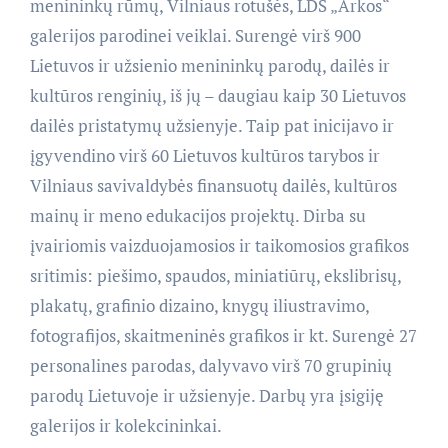
menininkų rūmų, Vilniaus rotušės, LDS „Arkos“
galerijos parodinei veiklai. Surengė virš 900
Lietuvos ir užsienio menininkų parodų, dailės ir
kultūros renginių, iš jų – daugiau kaip 30 Lietuvos
dailės pristatymų užsienyje. Taip pat inicijavo ir
įgyvendino virš 60 Lietuvos kultūros tarybos ir
Vilniaus savivaldybės finansuotų dailės, kultūros
mainų ir meno edukacijos projektų. Dirba su
įvairiomis vaizduojamosios ir taikomosios grafikos
sritimis: piešimo, spaudos, miniatiūrų, ekslibrisų,
plakatų, grafinio dizaino, knygų iliustravimo,
fotografijos, skaitmeninės grafikos ir kt. Surengė 27
personalines parodas, dalyvavo virš 70 grupinių
parodų Lietuvoje ir užsienyje. Darbų yra įsigiję
galerijos ir kolekcininkai.