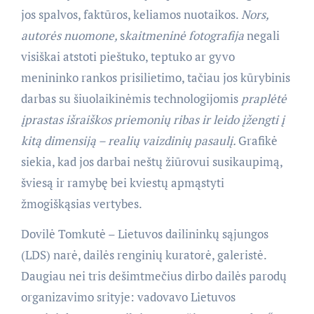
jos spalvos, faktūros, keliamos nuotaikos.
Nors,
autorės nuomone,
s
kaitmeninė fotografija
negali
visiškai atstoti pieštuko, teptuko ar gyvo
menininko rankos prisilietimo, tačiau jos kūrybinis
darbas su šiuolaikinėmis technologijomis
praplėtė
įprastas išraiškos priemonių ribas ir leido įžengti į
kitą dimensiją – realių vaizdinių pasaulį.
Grafikė
siekia, kad jos darbai neštų žiūrovui susikaupimą,
šviesą ir ramybę bei kviestų apmąstyti
žmogiškąsias vertybes.
Dovilė Tomkutė – Lietuvos dailininkų sąjungos
(LDS) narė, dailės renginių kuratorė, galeristė.
Daugiau nei tris dešimtmečius dirbo dailės parodų
organizavimo srityje: vadovavo Lietuvos