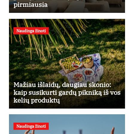
pirmiausia
Naudinga žinoti
Mažiau išlaidų, daugiau skonio:
kaip susikurti gardų pikniką iš vos
kelių produktų
Naudinga žinoti