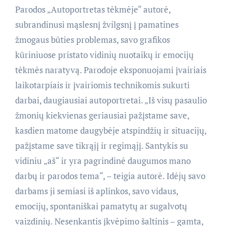
Parodos „Autoportretas tėkmėje“ autorė,
subrandinusi mąslesnį žvilgsnį į pamatines
žmogaus būties problemas, savo grafikos
kūriniuose pristato vidinių nuotaikų ir emocijų
tėkmės naratyvą. Parodoje eksponuojami įvairiais
laikotarpiais ir įvairiomis technikomis sukurti
darbai, daugiausiai autoportretai. „Iš visų pasaulio
žmonių kiekvienas geriausiai pažįstame save,
kasdien matome daugybėje atspindžių ir situacijų,
pažįstame save tikrąjį ir regimąjį. Santykis su
vidiniu „aš“ ir yra pagrindinė daugumos mano
darbų ir parodos tema“, – teigia autorė. Idėjų savo
darbams ji semiasi iš aplinkos, savo vidaus,
emocijų, spontaniškai pamatytų ar sugalvotų
vaizdinių. Nesenkantis įkvėpimo šaltinis – gamta,