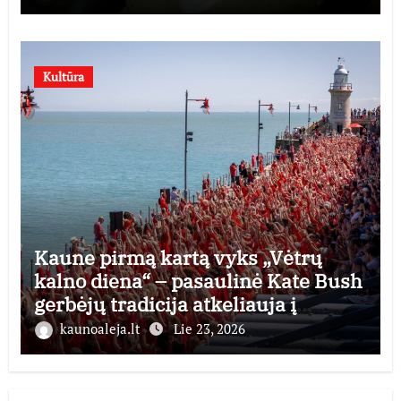
Kultūra
Kaune pirmą kartą vyks „Vėtrų
kalno diena“ – pasaulinė Kate Bush
gerbėjų tradicija atkeliauja į
Lietuvą
kaunoaleja.lt
Lie 23, 2026