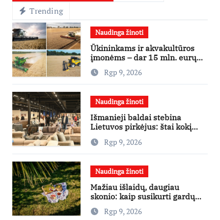
Trending
Naudinga žinoti
Ūkininkams ir akvakultūros
įmonėms – dar 15 mln. eurų
lengvatinėms paskoloms
Rgp 9, 2026
Naudinga žinoti
Išmanieji baldai stebina
Lietuvos pirkėjus: štai kokį
išgraibsto pirmiausia
Rgp 9, 2026
Naudinga žinoti
Mažiau išlaidų, daugiau
skonio: kaip susikurti gardų
pikniką iš vos kelių produktų
Rgp 9, 2026