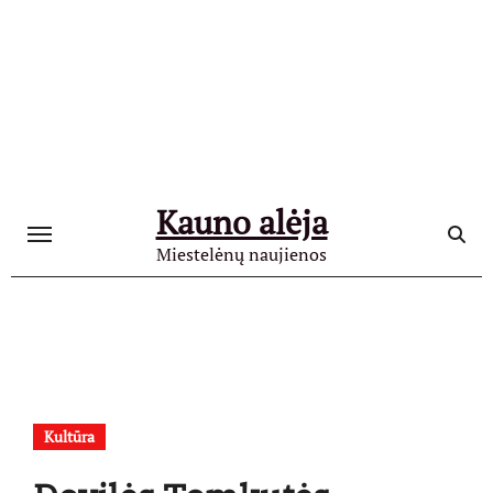
Skip
to
content
Kauno alėja
Miestelėnų naujienos
Kultūra