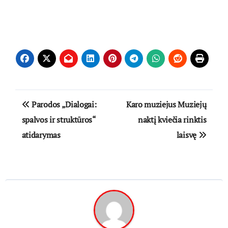
Navigacija
Parodos „Dialogai:
Karo muziejus Muziejų
tarp
spalvos ir struktūros“
naktį kviečia rinktis
atidarymas
laisvę
įrašų