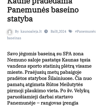
Kaune pradedama
Panemunės baseino
statyba
By
kaunoaleja.lt
Bal8,2024
#
Panemunės
baseinas
Savo jėgomis baseiną su SPA zona
Nemuno saloje pastatęs Kaunas tęsia
vandens sporto statinių plėtrą visame
mieste. Praėjusių metų pabaigoje
pradėtos statybos Šilainiuose. Čia nuo
pamatų atgimsta Rūtos Meilutytės
pirmoji plaukimo vieta. Po šv. Velykų
paruošiamieji darbai startavo
Panemunėje – rangovas įrengia