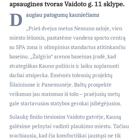
apsaugines tvoras Vaidoto g. 11 sklype.
D
augiau patogumų kauniečiams
„Prieš dvejus metus Nemuno saloje, vien
miesto lėšomis, pastatėme vandens sporto centrą
su SPA zona ir olimpinius standartus atitinkančiu
baseinu. „Žalgirio” arenos baseinas įrodė, kad
strategiškas Kauno požiūris ir laiku suplanuoti
darbai atsiperka. Ėmėmės tolesnių projektų
Šilainiuose ir Panemunėje. Baltų prospekte
veiksmas jau matomas iš tolo – praėjusių metų
gale startavusios statybos gerokai įsibėgėjusios.
Sulaukę finišo tiesiosios Vaidoto gatvėje, Kauną
galėsime pelnytai vadinti plaukimo miestu. Tačiau
svarbiausia, kad čia komfortiškai jaustųsi ne tik