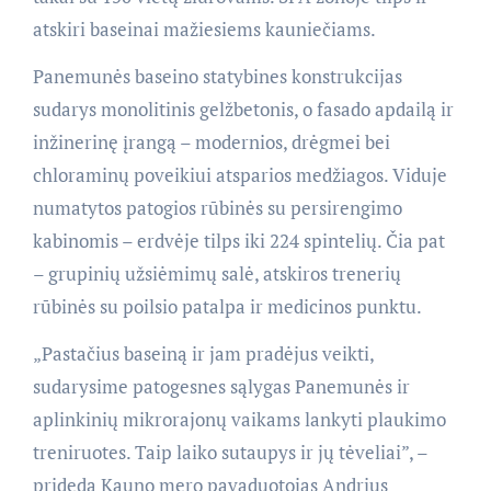
atskiri baseinai mažiesiems kauniečiams.
Panemunės baseino statybines konstrukcijas
sudarys monolitinis gelžbetonis, o fasado apdailą ir
inžinerinę įrangą – modernios, drėgmei bei
chloraminų poveikiui atsparios medžiagos. Viduje
numatytos patogios rūbinės su persirengimo
kabinomis – erdvėje tilps iki 224 spintelių. Čia pat
– grupinių užsiėmimų salė, atskiros trenerių
rūbinės su poilsio patalpa ir medicinos punktu.
„Pastačius baseiną ir jam pradėjus veikti,
sudarysime patogesnes sąlygas Panemunės ir
aplinkinių mikrorajonų vaikams lankyti plaukimo
treniruotes. Taip laiko sutaupys ir jų tėveliai”, –
prideda Kauno mero pavaduotojas Andrius