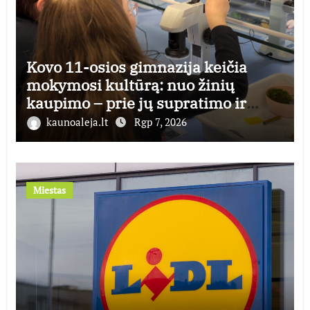
Kovo 11-osios gimnazija keičia
mokymosi kultūrą: nuo žinių
kaupimo – prie jų supratimo ir
taikymo
kaunoaleja.lt
Rgp 7, 2026
Miestas