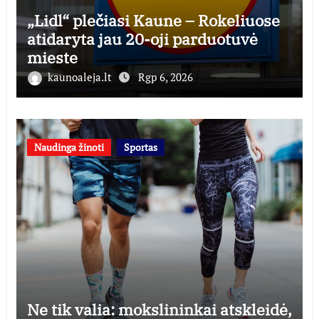
„Lidl“ plečiasi Kaune – Rokeliuose
atidaryta jau 20-oji parduotuvė
mieste
kaunoaleja.lt
Rgp 6, 2026
Naudinga žinoti
Sportas
Ne tik valia: mokslininkai atskleidė,