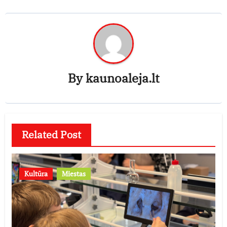
By
kaunoaleja.lt
Related Post
Kultūra
Miestas