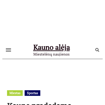
Skip
to
content
Kauno alėja
Miestelėnų naujienos
Miestas
Sportas