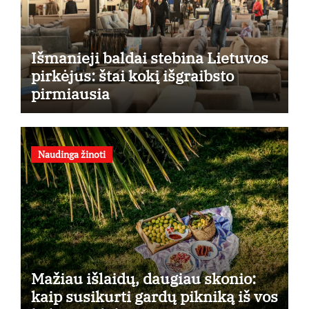
Išmanieji baldai stebina Lietuvos
pirkėjus: štai kokį išgraibsto
pirmiausia
Naudinga žinoti
Mažiau išlaidų, daugiau skonio:
kaip susikurti gardų pikniką iš vos