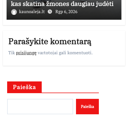
kas skatina žmones daugiau judėti
kaunoaleja.lt
Rgp 6, 2026
Parašykite komentarą
Tik
prisijungę
vartotojai gali komentuoti.
Paieška
Paieška