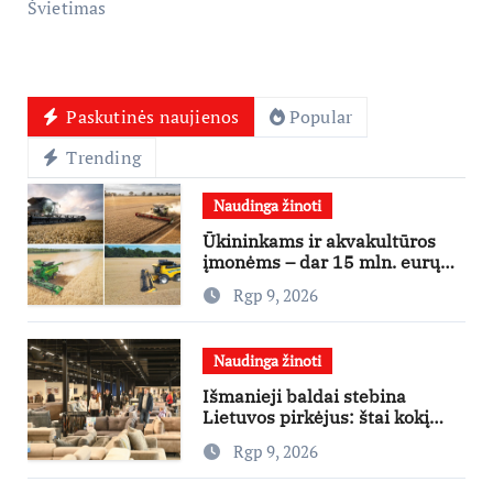
Švietimas
Paskutinės naujienos
Popular
Trending
Naudinga žinoti
Ūkininkams ir akvakultūros
įmonėms – dar 15 mln. eurų
lengvatinėms paskoloms
Rgp 9, 2026
Naudinga žinoti
Išmanieji baldai stebina
Lietuvos pirkėjus: štai kokį
išgraibsto pirmiausia
Rgp 9, 2026