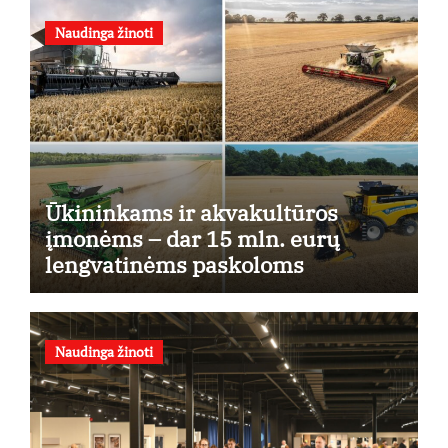
Naudinga žinoti
Ūkininkams ir akvakultūros
įmonėms – dar 15 mln. eurų
lengvatinėms paskoloms
Naudinga žinoti