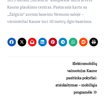
Kauno plaukimo centras. Pastarasis kartu su
„Žalgirio” arenos baseinu Nemuno saloje –
vieninteliai Kaune turi 50 metrų ilgio baseinus.
Navigacija
Elektromobilių
tarp
vairuotojus Kaune
pasitinka pokyčiai:
įrašų
atsiskaitymas – mobiliąja
programėle