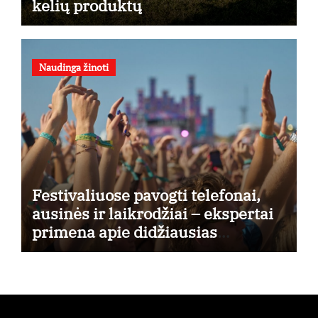
kelių produktų
Naudinga žinoti
Festivaliuose pavogti telefonai,
ausinės ir laikrodžiai – ekspertai
primena apie didžiausias
finansines rizikas