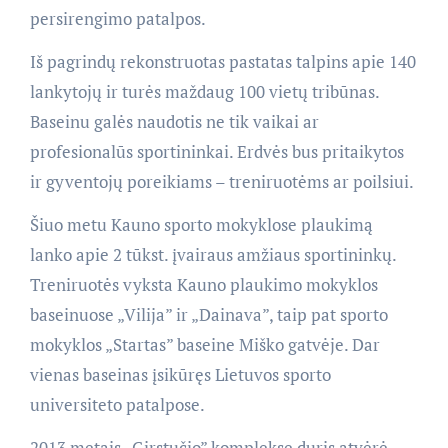
persirengimo patalpos.
Iš pagrindų rekonstruotas pastatas talpins apie 140
lankytojų ir turės maždaug 100 vietų tribūnas.
Baseinu galės naudotis ne tik vaikai ar
profesionalūs sportininkai. Erdvės bus pritaikytos
ir gyventojų poreikiams – treniruotėms ar poilsiui.
Šiuo metu Kauno sporto mokyklose plaukimą
lanko apie 2 tūkst. įvairaus amžiaus sportininkų.
Treniruotės vyksta Kauno plaukimo mokyklos
baseinuose „Vilija” ir „Dainava”, taip pat sporto
mokyklos „Startas” baseine Miško gatvėje. Dar
vienas baseinas įsikūręs Lietuvos sporto
universiteto patalpose.
2013 metais „Girstučio” komplekse duris atvėrė