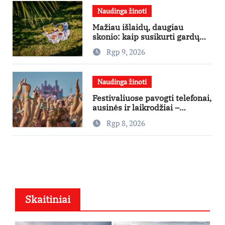
Naudinga žinoti
Mažiau išlaidų, daugiau
skonio: kaip susikurti gardų
pikniką iš vos kelių produktų
Rgp 9, 2026
Naudinga žinoti
Festivaliuose pavogti telefonai,
ausinės ir laikrodžiai –
ekspertai primena apie
Rgp 8, 2026
didžiausias finansines rizikas
Skaitiniai