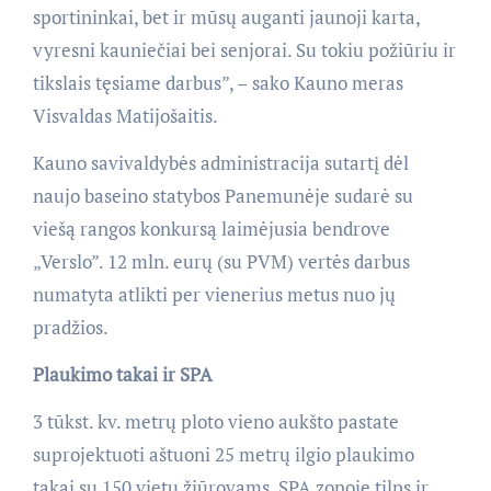
sportininkai, bet ir mūsų auganti jaunoji karta,
vyresni kauniečiai bei senjorai. Su tokiu požiūriu ir
tikslais tęsiame darbus”, – sako Kauno meras
Visvaldas Matijošaitis.
Kauno savivaldybės administracija sutartį dėl
naujo baseino statybos Panemunėje sudarė su
viešą rangos konkursą laimėjusia bendrove
„Verslo”. 12 mln. eurų (su PVM) vertės darbus
numatyta atlikti per vienerius metus nuo jų
pradžios.
Plaukimo takai ir SPA
3 tūkst. kv. metrų ploto vieno aukšto pastate
suprojektuoti aštuoni 25 metrų ilgio plaukimo
takai su 150 vietų žiūrovams. SPA zonoje tilps ir