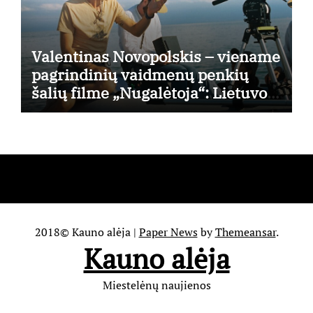
Valentinas Novopolskis – viename
pagrindinių vaidmenų penkių
šalių filme „Nugalėtoja“: Lietuvos
kino teatruose – nuo rugpjūčio 7-
osios
2018© Kauno alėja
|
Paper News
by
Themeansar
.
Kauno alėja
Miestelėnų naujienos