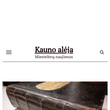
Skip
to
content
Kauno alėja
Miestelėnų naujienos