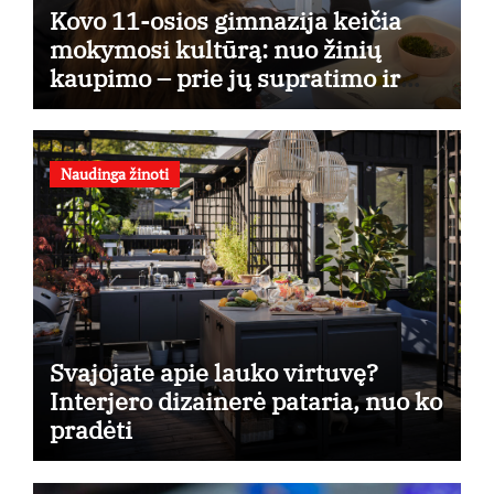
Kovo 11-osios gimnazija keičia
mokymosi kultūrą: nuo žinių
kaupimo – prie jų supratimo ir
taikymo
Naudinga žinoti
Svajojate apie lauko virtuvę?
Interjero dizainerė pataria, nuo ko
pradėti