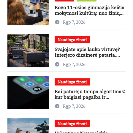
Kovo 11-osios gimnazija keičia
mokymosi kultūrą: nuo žinių
kaupimo – prie jų supratimo ir
Rgp 7, 2026
taikymo
Naudinga žinoti
Svajojate apie lauko virtuvę?
Interjero dizainerė pataria,
nuo ko pradėti
Rgp 7, 2026
Naudinga žinoti
Kai patarėju tampa algoritmas:
kur baigiasi pagalba ir
prasideda reklama?
Rgp 7, 2026
Naudinga žinoti