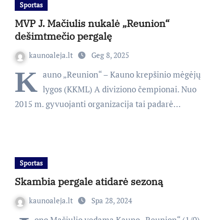
Sportas
MVP J. Mačiulis nukalė „Reunion“
dešimtmečio pergalę
kaunoaleja.lt
Geg 8, 2025
K
auno „Reunion“ – Kauno krepšinio mėgėjų
lygos (KKML) A diviziono čempionai. Nuo
2015 m. gyvuojanti organizacija tai padarė…
Sportas
Skambia pergale atidarė sezoną
kaunoaleja.lt
Spa 28, 2024
ono Mačiulio vedama Kauno „Reunion“ (1/0)