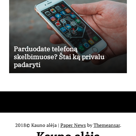
Parduodate telefoną
skelbimuose? Štai ką privalu
padaryti
2018© Kauno alėja
|
Paper News
by
Themeansar
.