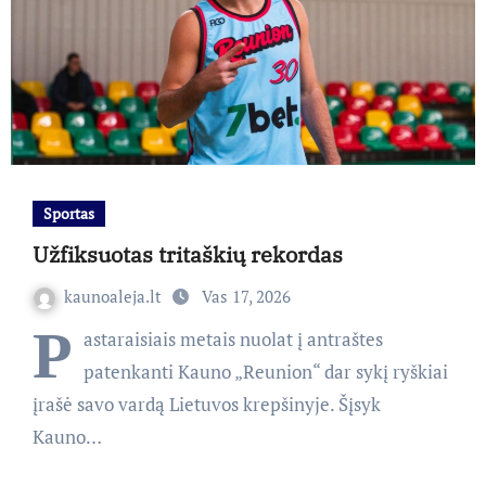
Sportas
Užfiksuotas tritaškių rekordas
kaunoaleja.lt
Vas 17, 2026
P
astaraisiais metais nuolat į antraštes
patenkanti Kauno „Reunion“ dar sykį ryškiai
įrašė savo vardą Lietuvos krepšinyje. Šįsyk
Kauno…