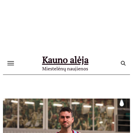
Skip
to
content
Kauno alėja
Miestelėnų naujienos