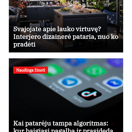
Svajojate apie lauko virtuvę?
Interjero dizainerė pataria, nuo ko
pradėti
Naudinga žinoti
Kai patarėju tampa algoritmas:
kur baigiasi pagalba ir prasideda