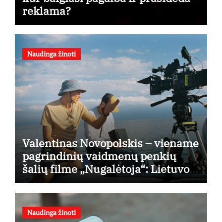
reklama?
Naudinga žinoti
Valentinas Novopolskis – viename
pagrindinių vaidmenų penkių
šalių filme „Nugalėtoja“: Lietuvos
kino teatruose – nuo rugpjūčio 7-
osios
Naudinga žinoti