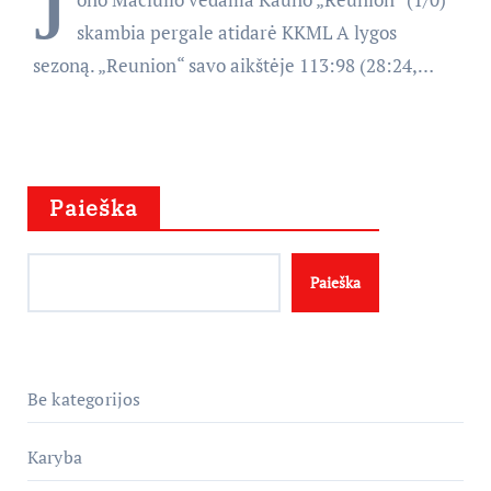
J
skambia pergale atidarė KKML A lygos
sezoną. „Reunion“ savo aikštėje 113:98 (28:24,…
Paieška
Paieška
Be kategorijos
Karyba