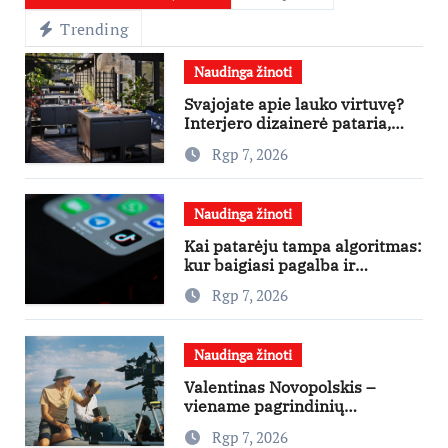
Trending
Naudinga žinoti
Svajojate apie lauko virtuvę?
Interjero dizainerė pataria,
nuo ko pradėti
Rgp 7, 2026
Naudinga žinoti
Kai patarėju tampa algoritmas:
kur baigiasi pagalba ir
prasideda reklama?
Rgp 7, 2026
Naudinga žinoti
Valentinas Novopolskis –
viename pagrindinių
vaidmenų penkių šalių filme
Rgp 7, 2026
„Nugalėtoja“: Lietuvos kino