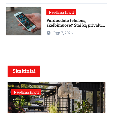
teatruose – nuo rugpjūčio 7-
osios
Naudinga žinoti
Parduodate telefoną
skelbimuose? Štai ką privalu
padaryti
Rgp 7, 2026
Skaitiniai
Naudinga žinoti