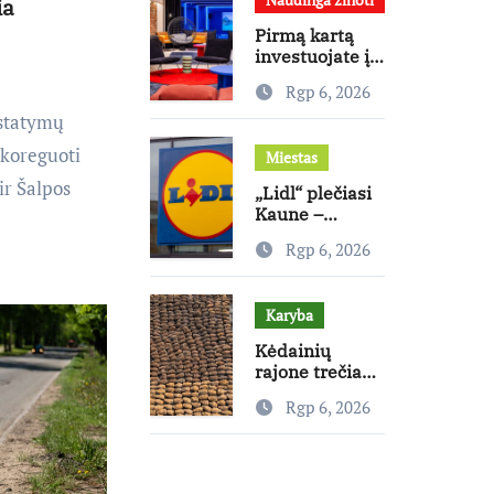
ia
Pirmą kartą
investuojate į
nekilnojamąjį
Rgp 6, 2026
turtą?
Ekspertas
įstatymų
pataria, kaip
 koreguoti
Miestas
pasirinkti
būstą, kuris
ir Šalpos
„Lidl“ plečiasi
generuos grąžą
Kaune –
Rokeliuose
Rgp 6, 2026
atidaryta jau
20-oji
parduotuvė
Karyba
mieste
Kėdainių
rajone trečia
diena vyksta
Rgp 6, 2026
išminavimo
operacija:
rastas didelis
kiekis Antrojo