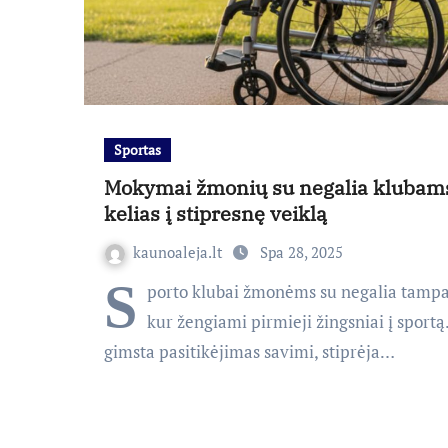
Sportas
Mokymai žmonių su negalia klubam
kelias į stipresnę veiklą
kaunoaleja.lt
Spa 28, 2025
S
porto klubai žmonėms su negalia tampa
kur žengiami pirmieji žingsniai į sportą
gimsta pasitikėjimas savimi, stiprėja…