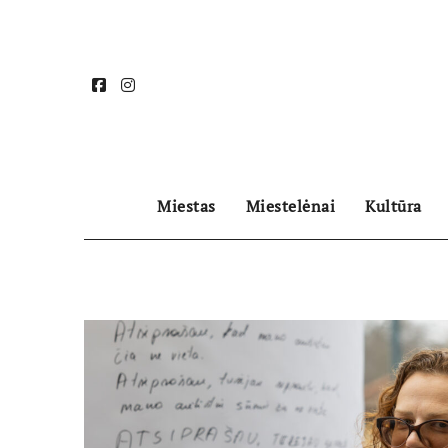
Skip
to
content
Miestas
Miestelėnai
Kultūra