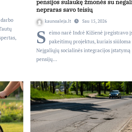
pensijos sulaukę žmonės su negal
nepraras savo teisių
o darbo
kaunoaleja.lt
Sau 15, 2026
 Tautų
S
eimo narė Indrė Kižienė įregistravo 
spertas,
pakeitimų projektus, kuriais siūloma
Neįgaliųjų socialinės integracijos įstatymą 
pensijų…