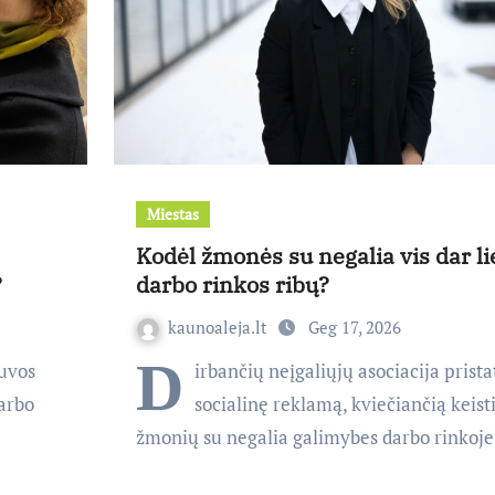
Miestas
Kodėl žmonės su negalia vis dar li
?
darbo rinkos ribų?
kaunoaleja.lt
Geg 17, 2026
D
tuvos
irbančių neįgaliųjų asociacija prist
darbo
socialinę reklamą, kviečiančią keisti
žmonių su negalia galimybes darbo rinkoj