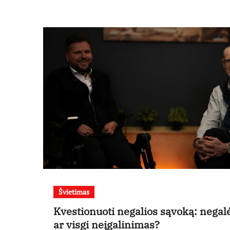
Švietimas
Kvestionuoti negalios sąvoką: negal
ar visgi neįgalinimas?