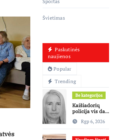
Sportas
Švietimas
Paskutinės
naujienos
Popular
Trending
Be kategorijos
Kaišiadorių
policija vis dar
ieško dingusios
Rgp 6, 2026
moters
atvės
Naudinga žinoti