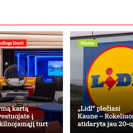
udinga žinoti
Miestas
rmą kartą
„Lidl“ plečiasi
vestuojate į
Kaune – Rokeliuo
kilnojamąjį turtą?
atidaryta jau 20-o
spertas pataria,
parduotuvė miest