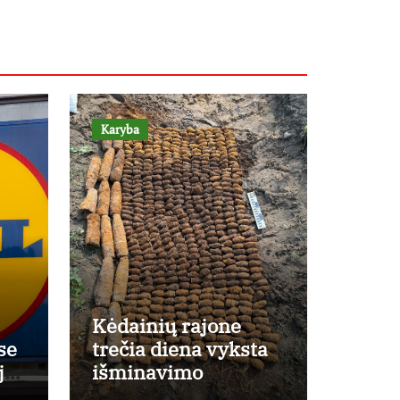
Karyba
Kėdainių rajone
se
trečia diena vyksta
ji
išminavimo
e
operacija: rastas