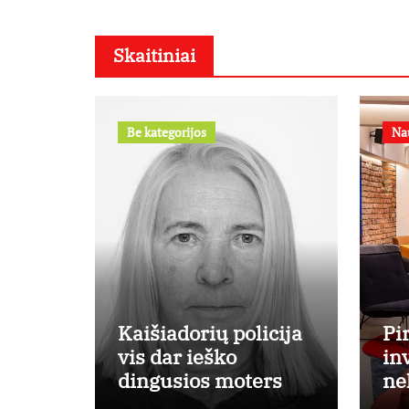
Skaitiniai
Be kategorijos
Na
Kaišiadorių policija
Pi
vis dar ieško
in
dingusios moters
ne
Ek