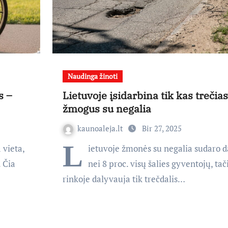
Naudinga žinoti
s –
Lietuvoje įsidarbina tik kas trečias
žmogus su negalia
kaunoaleja.lt
Bir 27, 2025
L
 vieta,
ietuvoje žmonės su negalia sudaro 
. Čia
nei 8 proc. visų šalies gyventojų, ta
rinkoje dalyvauja tik trečdalis…