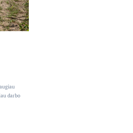
pasaulinio karo
laikų
standartinės
amunicijos ir
jos dalių
daugiau
čiau darbo