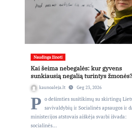
Naudinga žinoti
Kai šeima nebegalės: kur gyvens
sunkiausią negalią turintys žmonės
kaunoaleja.lt
Geg 23, 2026
P
o dešimties susitikimų su skirtingų Lie
savivaldybių ir Socialinės apsaugos ir 
ministerijos atstovais aiškėja svarbi išvada:
socialinės…