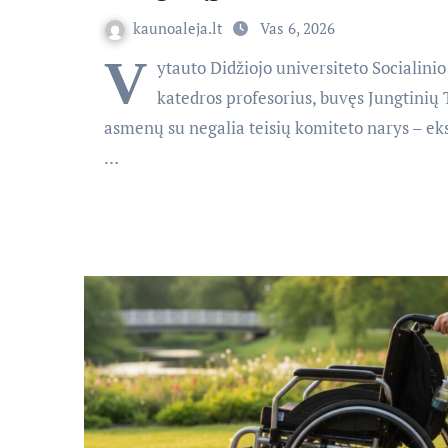
kaunoaleja.lt
Vas 6, 2026
V
ytauto Didžiojo universiteto Socialini
katedros profesorius, buvęs Jungtinių
asmenų su negalia teisių komiteto narys – ek
…