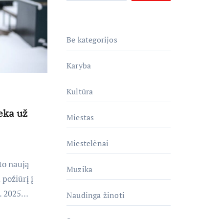
Be kategorijos
Karyba
Kultūra
eka už
Miestas
Miestelėnai
ato naują
Muzika
 požiūrį į
e. 2025…
Naudinga žinoti