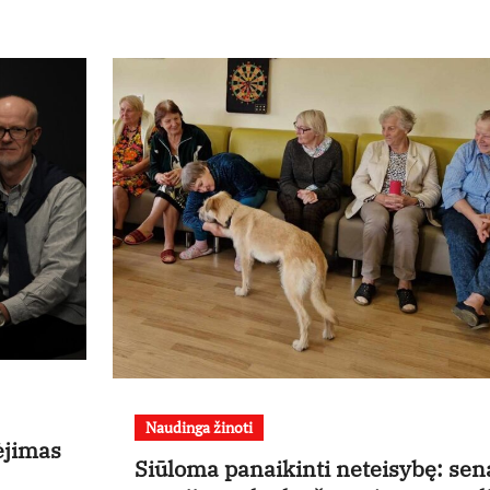
Naudinga žinoti
ėjimas
Siūloma panaikinti neteisybę: sen