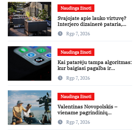
Naudinga žinoti
Svajojate apie lauko virtuvę?
Interjero dizainerė pataria,
nuo ko pradėti
Rgp 7, 2026
Naudinga žinoti
Kai patarėju tampa algoritmas:
kur baigiasi pagalba ir
prasideda reklama?
Rgp 7, 2026
Naudinga žinoti
Valentinas Novopolskis –
viename pagrindinių
vaidmenų penkių šalių filme
Rgp 7, 2026
„Nugalėtoja“: Lietuvos kino
teatruose – nuo rugpjūčio 7-
osios