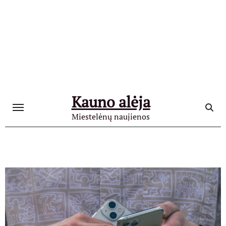
Skip
to
content
Kauno alėja
Miestelėnų naujienos