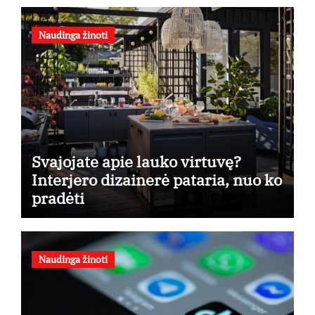
Naudinga žinoti
Svajojate apie lauko virtuvę?
Interjero dizainerė pataria, nuo ko
pradėti
Naudinga žinoti