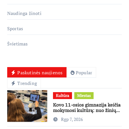
Naudinga žinoti
Sportas
Švietimas
Paskutinės naujienos
Popular
Trending
Kultūra
Miestas
Kovo 11-osios gimnazija keičia
mokymosi kultūrą: nuo žinių
kaupimo – prie jų supratimo ir
Rgp 7, 2026
taikymo