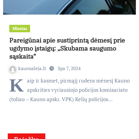
Miestas
Pareigūnai apie sustiprintą dėmesį prie
ugdymo įstaigų: „Skubama saugumo
sąskaita“
kaunoaleja.lt
Spa 7, 2024
K
aip ir kasmet, pirmąjį rudens mėnesį Kauno
apskrities vyriausiojo policijos komisariato
(toliau – Kauno apskr. VPK) Kelių policijos…