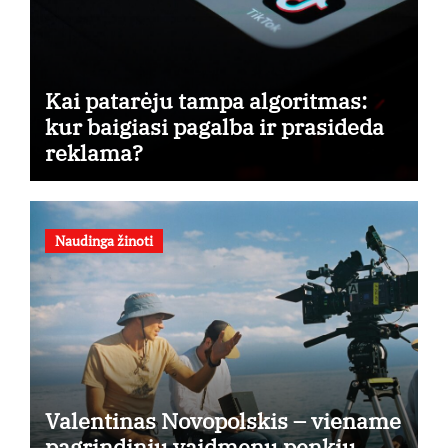
Kai patarėju tampa algoritmas:
kur baigiasi pagalba ir prasideda
reklama?
Naudinga žinoti
Valentinas Novopolskis – viename
pagrindinių vaidmenų penkių