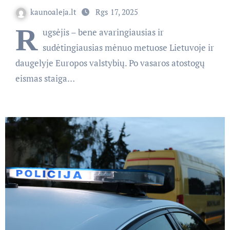
kaunoaleja.lt
Rgs 17, 2025
R
ugsėjis – bene avaringiausias ir
sudėtingiausias mėnuo metuose Lietuvoje ir
daugelyje Europos valstybių. Po vasaros atostogų
eismas staiga…