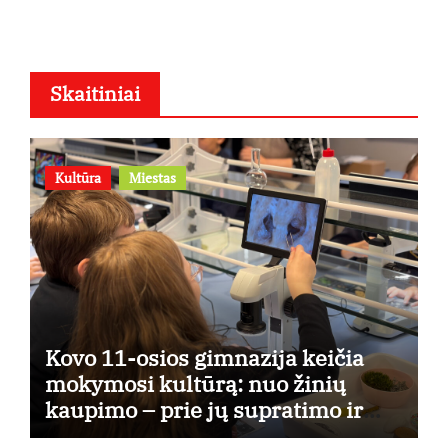
Skaitiniai
Kultūra
Miestas
Kovo 11-osios gimnazija keičia
mokymosi kultūrą: nuo žinių
kaupimo – prie jų supratimo ir
taikymo