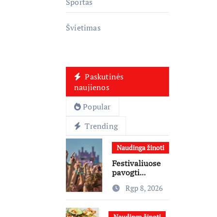
Sportas
Švietimas
Paskutinės
naujienos
Popular
Trending
Naudinga žinoti
Festivaliuose
pavogti
telefonai,
Rgp 8, 2026
ausinės ir
laikrodžiai –
ekspertai
Naudinga žinoti