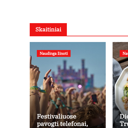
Skaitiniai
Naudinga žinoti
Na
Festivaliuose
Di
pavogti telefonai,
Tr