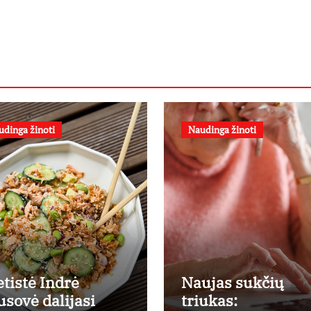
udinga žinoti
Naudinga žinoti
etistė Indrė
Naujas sukčių
usovė dalijasi
triukas: