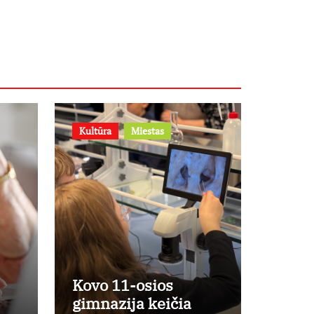
– prie jų
supratimo ir
taikymo
Kultūra
Miestas
Kovo 11-osios
gimnazija keičia