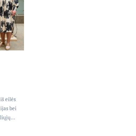
iš eilės
ijas bei
aliųjų…