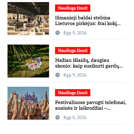
Naudinga žinoti
Išmanieji baldai stebina
Lietuvos pirkėjus: štai kokį
išgraibsto pirmiausia
Rgp 9, 2026
Naudinga žinoti
Mažiau išlaidų, daugiau
skonio: kaip susikurti gardų
pikniką iš vos kelių produktų
Rgp 9, 2026
Naudinga žinoti
Festivaliuose pavogti telefonai,
ausinės ir laikrodžiai –
ekspertai primena apie
Rgp 8, 2026
didžiausias finansines rizikas