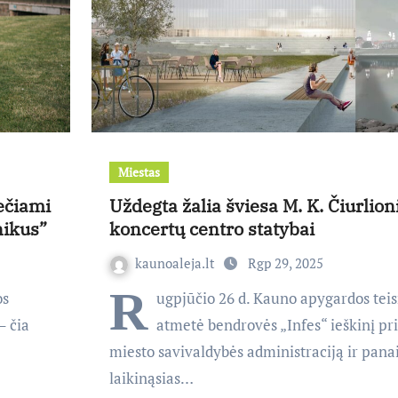
Miestas
iečiami
Uždegta žalia šviesa M. K. Čiurlion
nikus”
koncertų centro statybai
kaunoaleja.lt
Rgp 29, 2025
R
os
ugpjūčio 26 d. Kauno apygardos tei
– čia
atmetė bendrovės „Infes“ ieškinį pr
miesto savivaldybės administraciją ir pana
laikinąsias…