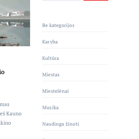
Be kategorijos
Karyba
Kultūra
io
Miestas
Miestelėnai
smas
Muzika
ieš Kauno
ikino
Naudinga žinoti