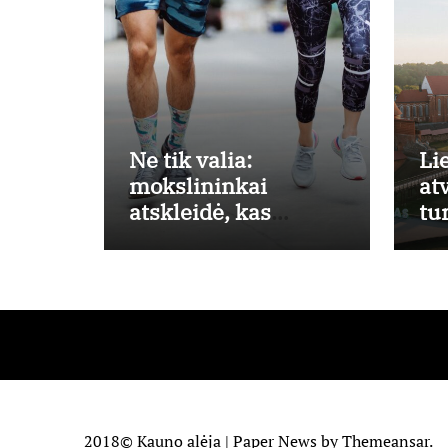
Ne tik valia:
Li
mokslininkai
at
atskleidė, kas
tu
skatina žmones
eu
daugiau judėti
už
pr
2018© Kauno alėja
|
Paper News
by
Themeansar
.