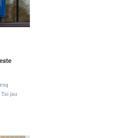
este
ieną
 Tai jau