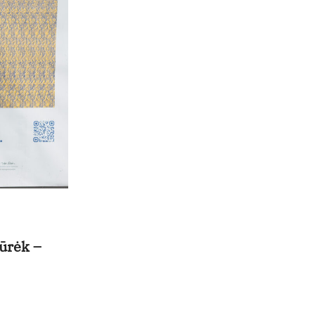
iūrėk –