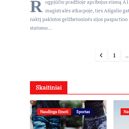
R
ugpjūčio pradžioje apribojus eismą A1
magistralės atkarpoje, ties Ašigalio ga
naktį paklotos gelžbetoninės sijos paspartino 
statomo…
Įrašų
1
puslap
Skaitiniai
Naudinga žinoti
Sportas
Na