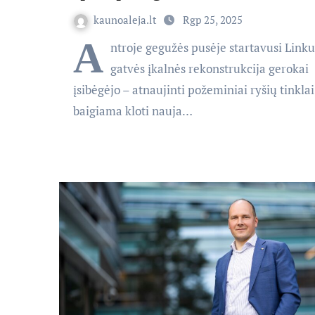
kaunoaleja.lt
Rgp 25, 2025
A
ntroje gegužės pusėje startavusi Link
gatvės įkalnės rekonstrukcija gerokai
įsibėgėjo – atnaujinti požeminiai ryšių tinklai
baigiama kloti nauja…