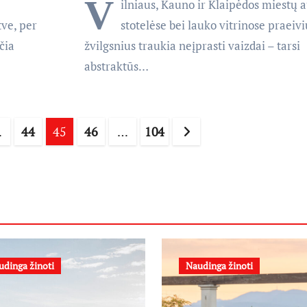
V
ilniaus, Kauno ir Klaipėdos miestų 
tve, per
stotelėse bei lauko vitrinose praeivi
čia
žvilgsnius traukia neįprasti vaizdai – tarsi
abstraktūs…
…
44
45
46
…
104
iavimas
udinga žinoti
Naudinga žinoti