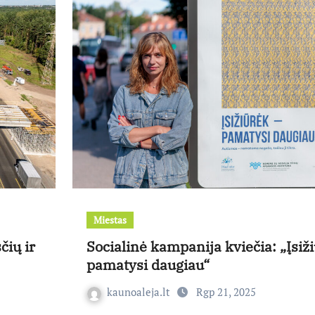
Miestas
čių ir
Socialinė kampanija kviečia: „Įsiž
pamatysi daugiau“
kaunoaleja.lt
Rgp 21, 2025