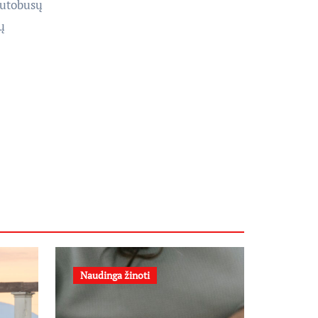
autobusų
ų
Naudinga žinoti