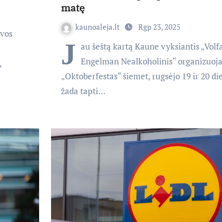
matę
kaunoaleja.lt
Rgp 23, 2025
uvos
J
au šeštą kartą Kaune vyksiantis „Volf
Engelman Nealkoholinis“ organizuoj
,
„Oktoberfestas“ šiemet, rugsėjo 19 ir 20 di
žada tapti…