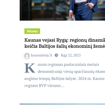
Miestas
Kaunas vejasi Rygą: regionų dinami
keičia Baltijos šalių ekonominį žemė
kaunoaleja.lt
Rgp 22, 2025
K
auno regionas pastaraisiais metais
demonstruoja vieną sparčiausių eko
augimo tempų Baltijos šalyse. 2024 m. Kauno
regiono BVP vienam…