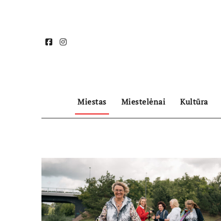
Skip
to
content
Miestas
Miestelėnai
Kultūra