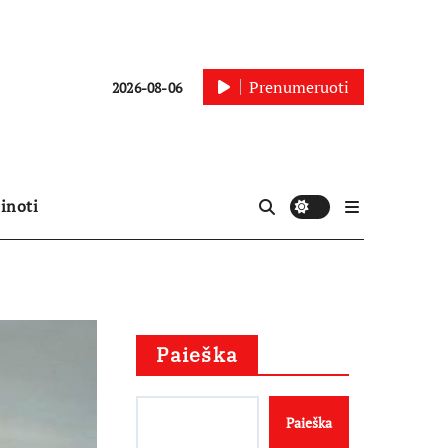
Prenumeruoti
2026-08-06
inoti
Paieška
Paieška