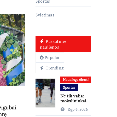
Sportas
Švietimas
Paskutinės
naujienos
Popular
Trending
Naudinga žinoti
Sportas
Ne tik valia:
mokslininkai
atskleidė, kas
vigubai
Rgp 6, 2026
skatina
atę
žmones