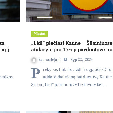
Miestas
ka
„Lidl” plečiasi Kaune – Šilainiuose
lapį
atidaryta jau 17-oji parduotuvė mi
kaunoaleja.lt
Rgp 22, 2025
P
rekybos tinklas „Lidl” rugpjūčio 21 d
nomikos
atidarė dar vieną parduotuvę Kaune.
82-oji „Lidl” parduotuvė Lietuvoje bei…