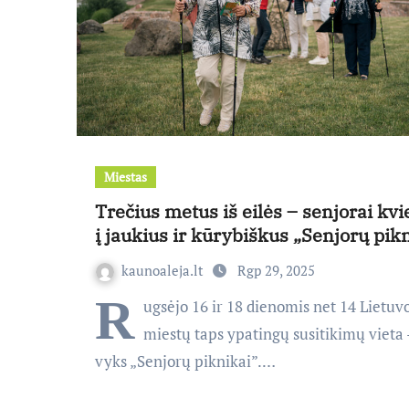
Miestas
Trečius metus iš eilės – senjorai kv
į jaukius ir kūrybiškus „Senjorų pik
kaunoaleja.lt
Rgp 29, 2025
R
ugsėjo 16 ir 18 dienomis net 14 Lietuv
miestų taps ypatingų susitikimų vieta 
vyks „Senjorų piknikai”.…