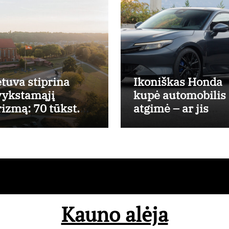
etuva stiprina
Ikoniškas Honda
vykstamąjį
kupė automobilis
rizmą: 70 tūkst.
atgimė – ar jis
rų investicijų
pateisins pirkėjų
sienio turistams
lūkesčius?
itraukti
Kauno alėja