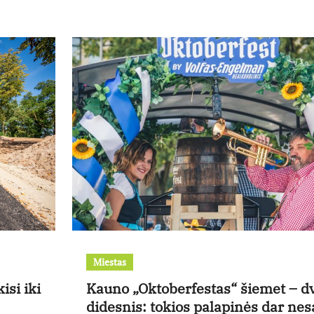
Miestas
isi iki
Kauno „Oktoberfestas“ šiemet – d
didesnis: tokios palapinės dar nes