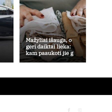
Mažyliai išauga, o
geri daiktai lieka:
kam paaukoti jie gali
būti aukso vertės?