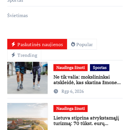
Švietimas
Paskutinės naujienos
Popular
Trending
Naudinga žinoti
Sportas
Ne tik valia: mokslininkai
atskleidė, kas skatina žmones
daugiau judėti
Rgp 6, 2026
Naudinga žinoti
Lietuva stiprina atvykstamąjį
turizmą: 70 tūkst. eurų
investicijų užsienio turistams