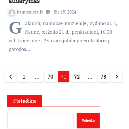
atidarymas
kaunoaleja.lt
Bir 15, 2024
G
alaunių namuose-muziejuje, Vydūno al. 2,
Kaune, birželio 21 d., penktadienį, 16.30
val. kviečiame į 25-osios jubiliejinės ekslibrisų
parodos…
Įrašų
1
…
70
71
72
…
78
puslapiavimas
Paieška
Paieška