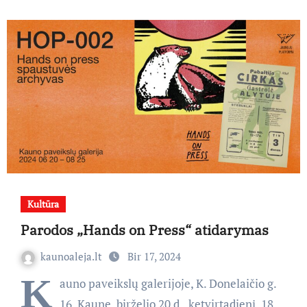
Kultūra
Parodos „Hands on Press“ atidarymas
kaunoaleja.lt
Bir 17, 2024
K
auno paveikslų galerijoje, K. Donelaičio g.
16, Kaune, birželio 20 d., ketvirtadienį, 18