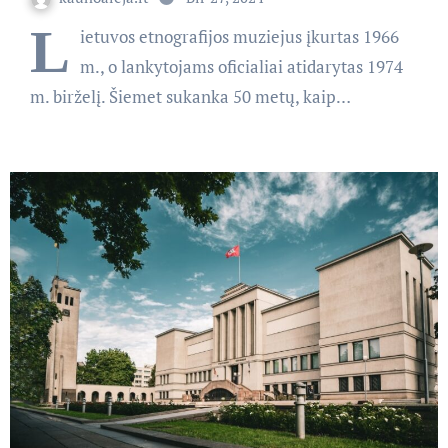
L
ietuvos etnografijos muziejus įkurtas 1966
m., o lankytojams oficialiai atidarytas 1974
m. birželį. Šiemet sukanka 50 metų, kaip…