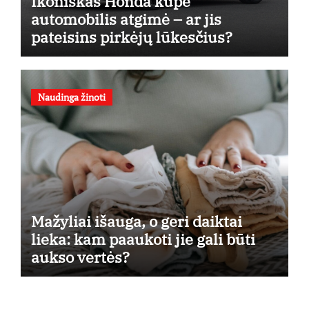
Ikoniškas Honda kupė
automobilis atgimė – ar jis
pateisins pirkėjų lūkesčius?
Naudinga žinoti
Mažyliai išauga, o geri daiktai
lieka: kam paaukoti jie gali būti
aukso vertės?