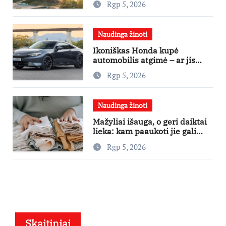
Rgp 5, 2026
pritraukti
Naudinga žinoti
Ikoniškas Honda kupė
automobilis atgimė – ar jis
pateisins pirkėjų lūkesčius?
Rgp 5, 2026
Naudinga žinoti
Mažyliai išauga, o geri daiktai
lieka: kam paaukoti jie gali
būti aukso vertės?
Rgp 5, 2026
Skaitiniai