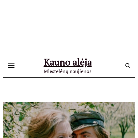
Skip
to
content
Kauno alėja
Miestelėnų naujienos