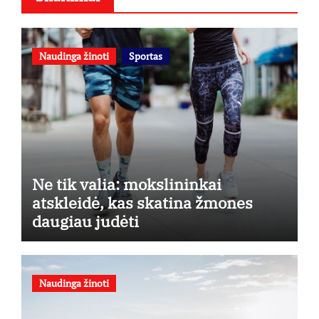
Naudinga žinoti
Sportas
Ne tik valia: mokslininkai
atskleidė, kas skatina žmones
daugiau judėti
Naudinga žinoti