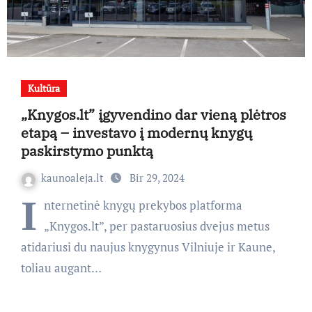
Kultūra
„Knygos.lt” įgyvendino dar vieną plėtros
etapą – investavo į modernų knygų
paskirstymo punktą
kaunoaleja.lt
Bir 29, 2024
I
nternetinė knygų prekybos platforma
„Knygos.lt”, per pastaruosius dvejus metus
atidariusi du naujus knygynus Vilniuje ir Kaune,
toliau augant…