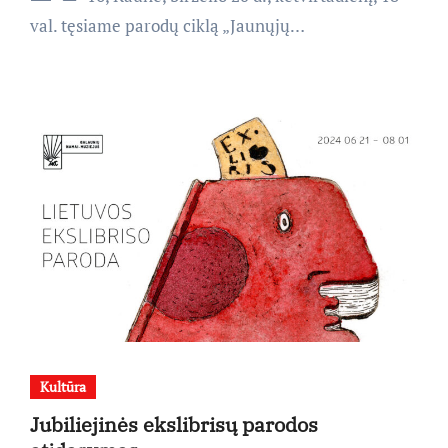
val. tęsiame parodų ciklą „Jaunųjų…
Kultūra
Jubiliejinės ekslibrisų parodos