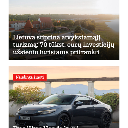
Lietuva stiprina atvykstamąjį
turizmą: 70 tūkst. eurų investicijų
užsienio turistams pritraukti
Naudinga žinoti