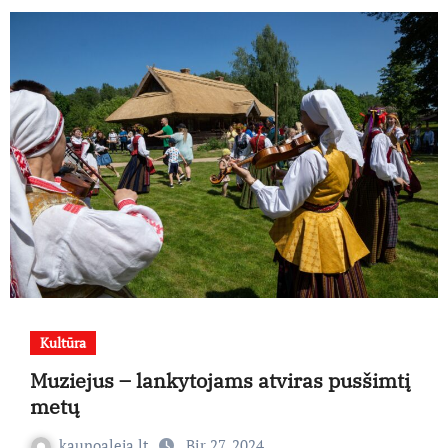
Kultūra
Muziejus – lankytojams atviras pusšimtį
metų
kaunoaleja.lt
Bir 27, 2024