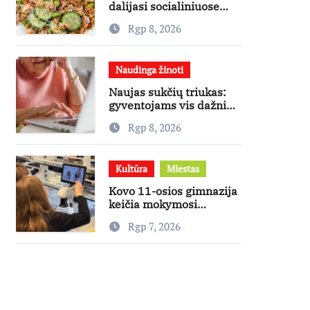
dalijasi socialiniuose
tinkluose
Rgp 8, 2026
išpopuliarėjusiu lašišos
salotų receptu
Naudinga žinoti
Naujas sukčių triukas:
gyventojams vis dažniau
skambina per „Viber“
Rgp 8, 2026
Kultūra
Miestas
Kovo 11-osios gimnazija
keičia mokymosi
kultūrą: nuo žinių
Rgp 7, 2026
kaupimo – prie jų
supratimo ir taikymo