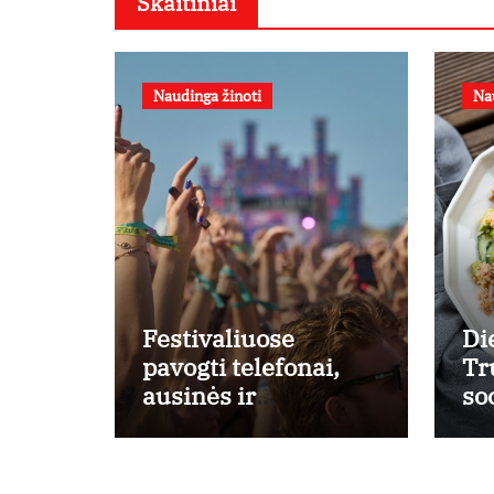
Skaitiniai
Naudinga žinoti
Na
Festivaliuose
Di
pavogti telefonai,
Tr
ausinės ir
so
laikrodžiai –
ti
ekspertai primena
iš
apie didžiausias
la