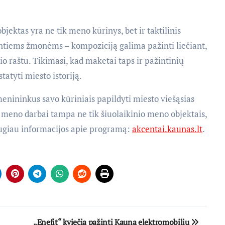
objektas yra ne tik meno kūrinys, bet ir taktilinis
intiems žmonėms – kompoziciją galima pažinti liečiant,
io raštu. Tikimasi, kad maketai taps ir pažintinių
tatyti miesto istoriją.
enininkus savo kūriniais papildyti miesto viešąsias
 meno darbai tampa ne tik šiuolaikinio meno objektais,
Daugiau informacijos apie programą:
akcentai.kaunas.lt
.
„Enefit“ kviečia pažinti Kauną elektromobiliu