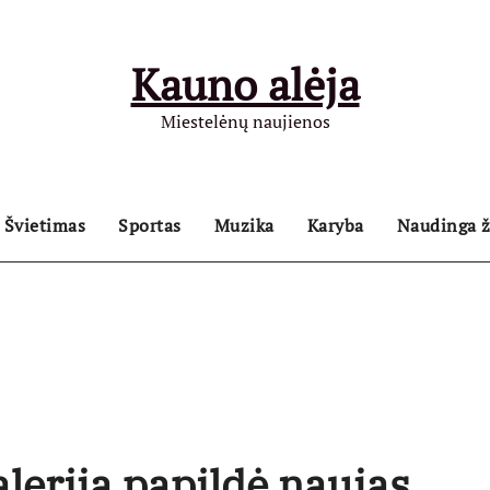
Kauno alėja
Miestelėnų naujienos
Švietimas
Sportas
Muzika
Karyba
Naudinga ž
leriją papildė naujas