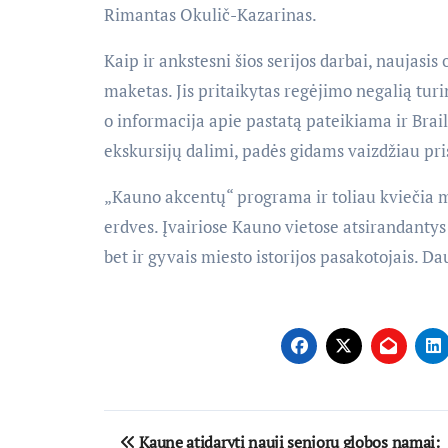
Rimantas Okulič-Kazarinas.
Kaip ir ankstesni šios serijos darbai, naujasis 
maketas. Jis pritaikytas regėjimo negalią tur
o informacija apie pastatą pateikiama ir Brail
ekskursijų dalimi, padės gidams vaizdžiau pris
„Kauno akcentų“ programa ir toliau kviečia m
erdves. Įvairiose Kauno vietose atsirandantys
bet ir gyvais miesto istorijos pasakotojais. 
Navigacija
Kaune atidaryti nauji senjorų globos namai: