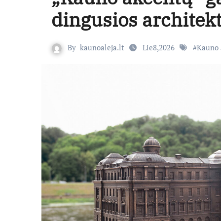
dingusios architek
By
kaunoaleja.lt
Lie8,2026
#
Kauno 