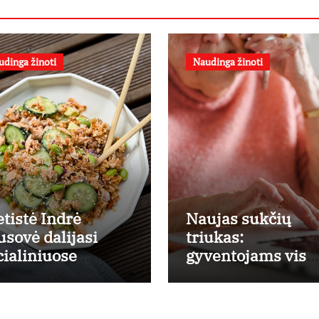
udinga žinoti
Naudinga žinoti
etistė Indrė
Naujas sukčių
usovė dalijasi
triukas:
cialiniuose
gyventojams vis
nkluose
dažniau skambin
populiarėjusiu
per „Viber“
šišos salotų