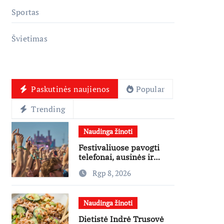
Sportas
Švietimas
Paskutinės naujienos
Popular
Trending
Naudinga žinoti
Festivaliuose pavogti
telefonai, ausinės ir
laikrodžiai – ekspertai
Rgp 8, 2026
primena apie
didžiausias finansines
rizikas
Naudinga žinoti
Dietistė Indrė Trusovė