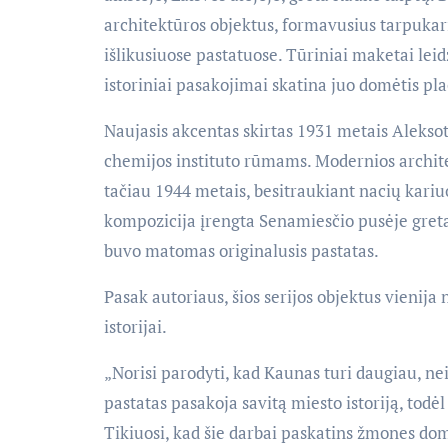
architektūros objektus, formavusius tarpukario
išlikusiuose pastatuose. Tūriniai maketai leid
istoriniai pasakojimai skatina juo domėtis pla
Naujasis akcentas skirtas 1931 metais Aleksot
chemijos instituto rūmams. Modernios archite
tačiau 1944 metais, besitraukiant nacių kariu
kompozicija įrengta Senamiesčio pusėje greta
buvo matomas originalusis pastatas.
Pasak autoriaus, šios serijos objektus vienija 
istorijai.
„Norisi parodyti, kad Kaunas turi daugiau, ne
pastatas pasakoja savitą miesto istoriją, todėl
Tikiuosi, kad šie darbai paskatins žmones dom