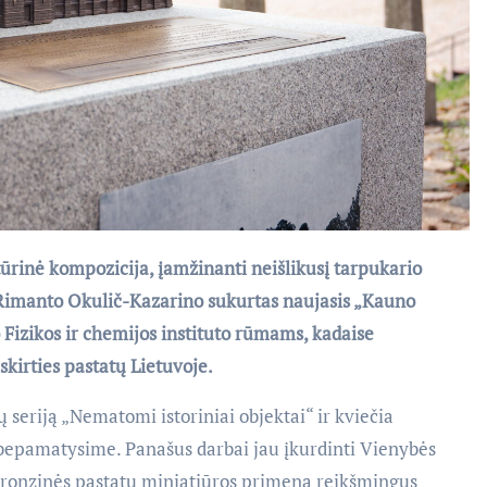
tūrinė kompozicija, įamžinanti neišlikusį tarpukario
 Rimanto Okulič-Kazarino sukurtas naujasis „Kauno
 Fizikos ir chemijos instituto rūmams, kadaise
irties pastatų Lietuvoje.
 seriją „Nematomi istoriniai objektai“ ir kviečia
nebepamatysime. Panašus darbai jau įkurdinti Vienybės
. Bronzinės pastatų miniatiūros primena reikšmingus