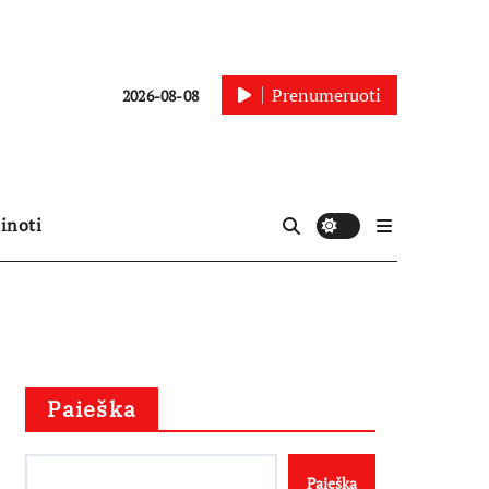
Prenumeruoti
2026-08-08
inoti
Paieška
Paieška