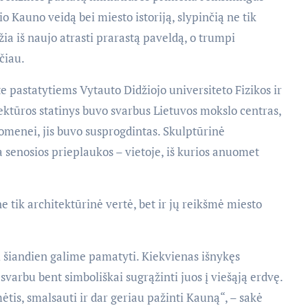
 Kauno veidą bei miesto istoriją, slypinčią ne tik
žia iš naujo atrasti prarastą paveldą, o trumpi
čiau.
e pastatytiems Vytauto Didžiojo universiteto Fizikos ir
ktūros statinys buvo svarbus Lietuvos mokslo centras,
omenei, jis buvo susprogdintas. Skulptūrinė
 senosios prieplaukos – vietoje, iš kurios anuomet
ne tik architektūrinė vertė, bet ir jų reikšmė miesto
i šiandien galime pamatyti. Kiekvienas išnykęs
 svarbu bent simboliškai sugrąžinti juos į viešąją erdvę.
ėtis, smalsauti ir dar geriau pažinti Kauną“, – sakė