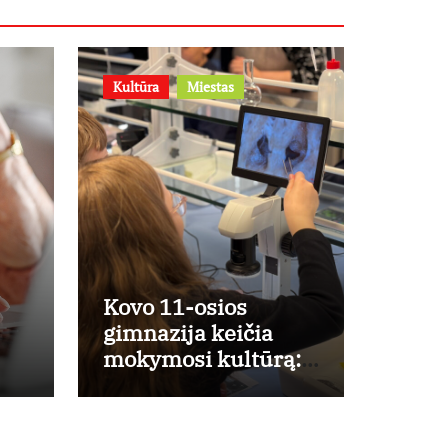
Kultūra
Miestas
Kovo 11-osios
gimnazija keičia
mokymosi kultūrą:
a
nuo žinių kaupimo –
prie jų supratimo ir
taikymo