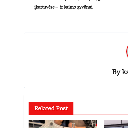
tarp
įkurtuvėse – ir kaimo gyvūnai
įrašų
By
k
Related Post