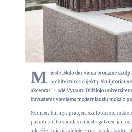
M
ieste iškilo dar viena bronzinė skulp
architektūros objektą. Skulptoriaus
akcentas“ – odė Vytauto Didžiojo universiteto
buvusiems vieniems moderniausių mokslo pask
Naujasis kūrinys pratęsia skulptūrinių maketų
pažinti tai, ko šiandien miesto gatvėse jau 
aikštėje, Laisvės alėjoje, greta Kauko laiptų