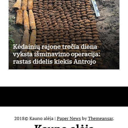
Kėdainių rajone trečia diena
vyksta išminavimo operacija:
rastas didelis kiekis Antrojo
pasaulinio karo laikų standartinės
amunicijos ir jos dalių
2018© Kauno alėja
|
Paper News
by
Themeansar
.