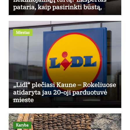
pataria, kaip pasirinkti būstą,
kuris generuos grąžą
Miestas
„Lidl“ plečiasi Kaune – Rokeliuose
atidaryta jau 20-oji parduotuvė
mieste
Karyba