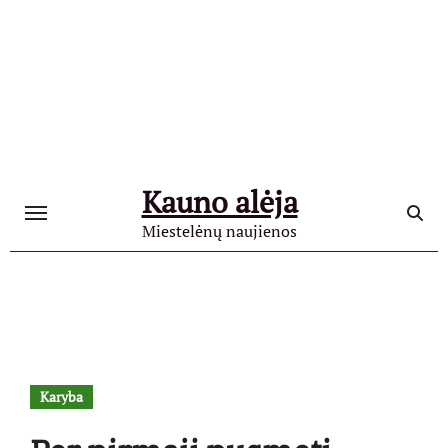
Skip
to
content
Kauno alėja
Miestelėnų naujienos
Karyba