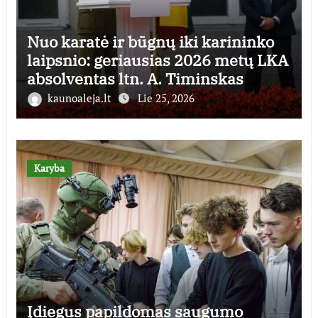
Nuo karatė ir būgnų iki karininko
laipsnio: geriausias 2026 metų LKA
absolventas ltn. A. Timinskas
kaunoaleja.lt
Lie 25, 2026
Karyba
Įdiegus papildomas saugumo