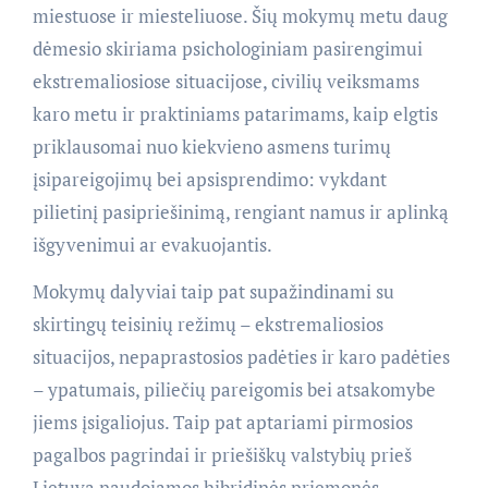
miestuose ir miesteliuose. Šių mokymų metu daug
dėmesio skiriama psichologiniam pasirengimui
ekstremaliosiose situacijose, civilių veiksmams
karo metu ir praktiniams patarimams, kaip elgtis
priklausomai nuo kiekvieno asmens turimų
įsipareigojimų bei apsisprendimo: vykdant
pilietinį pasipriešinimą, rengiant namus ir aplinką
išgyvenimui ar evakuojantis.
Mokymų dalyviai taip pat supažindinami su
skirtingų teisinių režimų – ekstremaliosios
situacijos, nepaprastosios padėties ir karo padėties
– ypatumais, piliečių pareigomis bei atsakomybe
jiems įsigaliojus. Taip pat aptariami pirmosios
pagalbos pagrindai ir priešiškų valstybių prieš
Lietuvą naudojamos hibridinės priemonės.