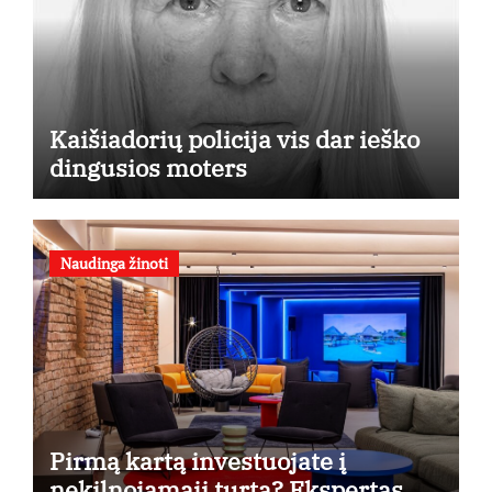
Kaišiadorių policija vis dar ieško
dingusios moters
Naudinga žinoti
Pirmą kartą investuojate į
nekilnojamąjį turtą? Ekspertas