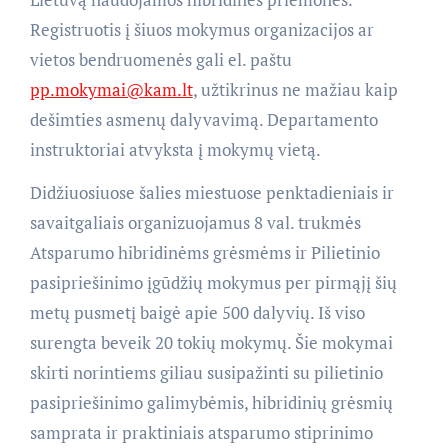
Registruotis į šiuos mokymus organizacijos ar
vietos bendruomenės gali el. paštu
pp.mokymai@kam.lt
, užtikrinus ne mažiau kaip
dešimties asmenų dalyvavimą. Departamento
instruktoriai atvyksta į mokymų vietą.
Didžiuosiuose šalies miestuose penktadieniais ir
savaitgaliais organizuojamus 8 val. trukmės
Atsparumo hibridinėms grėsmėms ir Pilietinio
pasipriešinimo įgūdžių mokymus per pirmąjį šių
metų pusmetį baigė apie 500 dalyvių. Iš viso
surengta beveik 20 tokių mokymų. Šie mokymai
skirti norintiems giliau susipažinti su pilietinio
pasipriešinimo galimybėmis, hibridinių grėsmių
samprata ir praktiniais atsparumo stiprinimo