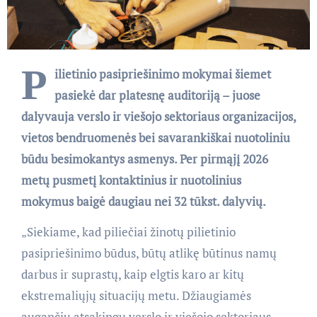
P
ilietinio pasipriešinimo mokymai šiemet
pasiekė dar platesnę auditoriją – juose
dalyvauja verslo ir viešojo sektoriaus organizacijos,
vietos bendruomenės bei savarankiškai nuotoliniu
būdu besimokantys asmenys. Per pirmąjį 2026
metų pusmetį kontaktinius ir nuotolinius
mokymus baigė daugiau nei 32 tūkst. dalyvių.
„Siekiame, kad piliečiai žinotų pilietinio
pasipriešinimo būdus, būtų atlikę būtinus namų
darbus ir suprastų, kaip elgtis karo ar kitų
ekstremaliųjų situacijų metu. Džiaugiamės
augančiu atsakingų verslo ir viešojo sektoriaus