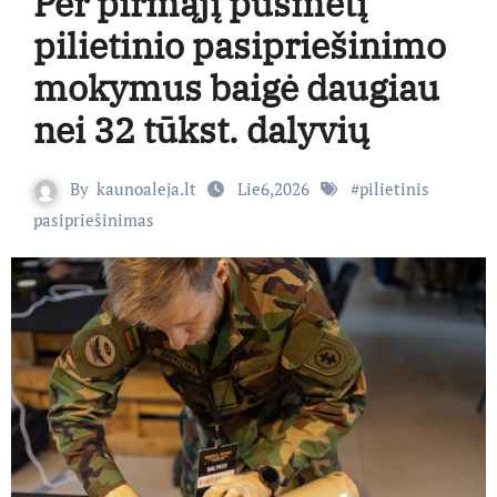
Per pirmąjį pusmetį
pilietinio pasipriešinimo
mokymus baigė daugiau
nei 32 tūkst. dalyvių
By
kaunoaleja.lt
Lie6,2026
#
pilietinis
pasipriešinimas