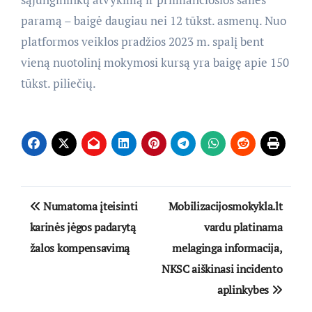
paramą – baigė daugiau nei 12 tūkst. asmenų. Nuo
platformos veiklos pradžios 2023 m. spalį bent
vieną nuotolinį mokymosi kursą yra baigę apie 150
tūkst. piliečių.
Navigacija
Numatoma įteisinti
Mobilizacijosmokykla.lt
tarp
karinės jėgos padarytą
vardu platinama
žalos kompensavimą
melaginga informacija,
įrašų
NKSC aiškinasi incidento
aplinkybes