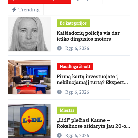
Trending
Be kategorijos
Kaišiadorių policija vis dar
ieško dingusios moters
Rgp 6, 2026
Naudinga žinoti
Pirmą kartą investuojate į
nekilnojamąjį turtą? Ekspertas
pataria, kaip pasirinkti būstą,
Rgp 6, 2026
kuris generuos grąžą
Miestas
„Lidl“ plečiasi Kaune –
Rokeliuose atidaryta jau 20-oji
parduotuvė mieste
Rgp 6, 2026