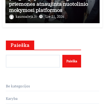
priemones atnaujinta nuotolinio
mokymosi platformos
mobilizacijosmokykla.lt veikla
kaunoaleja.lt
Lie 21, 2026
Paieška
Paieška
Be kategorijos
Karyba