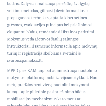
būdais. Dalyviai analizuoja priešiškų žvalgybų
veikimo metodus, gilinasi į dezinformacijos ir
propagandos technikas, aptaria kibernetines
grėsmes, evakuacijos principus bei priešinimosi
okupantui būdus, remdamiesi Ukrainos patirtimi.
Mokymus veda Lietuvos šaulių sąjungos
instruktoriai. Išsamesnė informacija apie mokymų
turinį ir registracija skelbiama svetainėje
svarbiospamokos.lt.
MPPD prie KAM taip pat administruoja nuotolinio
mokymosi platformą mobilizacijosmokykla.lt. Nuo
metų pradžios bent vieną nuotolinį mokymosi
kursą – apie pilietinio pasipriešinimo būdus,
mobilizacijos mechanizmus karo metu ar
sąjungininkų atvykimą ir priimančiosios šalies