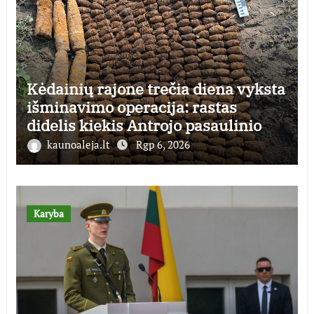
Kėdainių rajone trečia diena vyksta
išminavimo operacija: rastas
didelis kiekis Antrojo pasaulinio
karo laikų standartinės amunicijos
kaunoaleja.lt
Rgp 6, 2026
ir jos dalių
Karyba