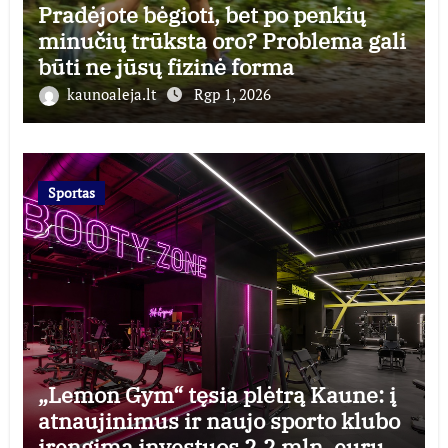
Pradėjote bėgioti, bet po penkių
minučių trūksta oro? Problema gali
būti ne jūsų fizinė forma
kaunoaleja.lt
Rgp 1, 2026
Sportas
„Lemon Gym“ tęsia plėtrą Kaune: į
atnaujinimus ir naujo sporto klubo
įrengimą investuos 2,2 mln. eurų