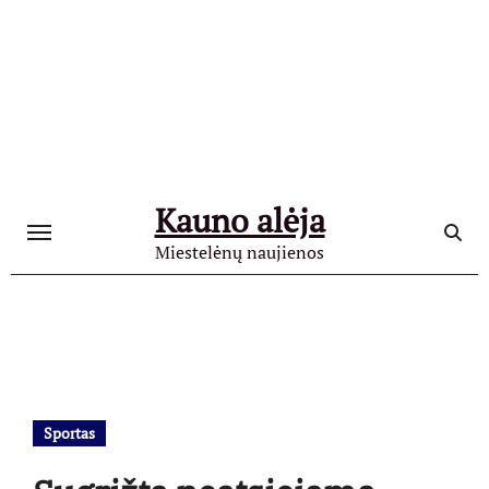
Skip
to
content
Kauno alėja
Miestelėnų naujienos
Sportas