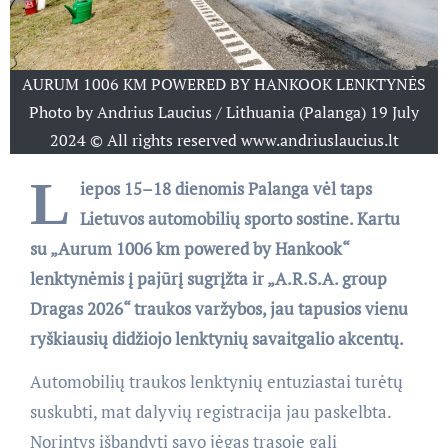
AURUM 1006 KM POWERED BY HANKOOK LENKTYNĖS
Photo by Andrius Laucius / Lithuania (Palanga) 19 July
2024 © All rights reserved www.andriuslaucius.lt
L
iepos 15–18 dienomis Palanga vėl taps
Lietuvos automobilių sporto sostine. Kartu
su „Aurum 1006 km powered by Hankook“
lenktynėmis į pajūrį sugrįžta ir „A.R.S.A. group
Dragas 2026“ traukos varžybos, jau tapusios vienu
ryškiausių didžiojo lenktynių savaitgalio akcentų.
Automobilių traukos lenktynių entuziastai turėtų
suskubti, mat dalyvių registracija jau paskelbta.
Norintys išbandyti savo jėgas trasoje gali