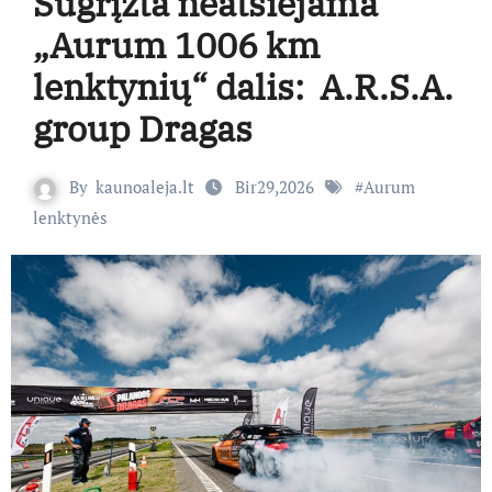
Sugrįžta neatsiejama
„Aurum 1006 km
lenktynių“ dalis: A.R.S.A.
group Dragas
By
kaunoaleja.lt
Bir29,2026
#
Aurum
lenktynės