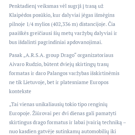
Penktadienį veiksmas vėl sugrįš į trasą už
Klaipėdos posūkio, kur dalyviai jėgas išmėgins
pilnoje 1/4 mylios (402,336 m) distancijoje. Čia
paaiškės greičiausi šių metų varžybų dalyviai ir
bus išdalinti pagrindiniai apdovanojimai.
Pasak „A.R.S.A. group Drago“ organizatoriaus
Aivaro Rudzio, būtent dviejų skirtingų trasų
formatas ir daro Palangos varžybas išskirtinėmis
ne tik Lietuvoje, bet ir platesniame Europos
kontekste
„Tai vienas unikaliausių tokio tipo renginių
Europoje. Žiūrovai per dvi dienas gali pamatyti
skirtingus drago formatus ir labai įvairią techniką –
nuo kasdien gatvėje sutinkamų automobilių iki