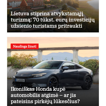
Lietuva stiprina atvykstamąjį
turizmą: 70 tūkst. eurų investicijų
užsienio turistams pritraukti
Naudinga žinoti
Ikoniškas Honda kupė
automobilis atgimė – ar jis
pateisins pirkėjų lūkesčius?