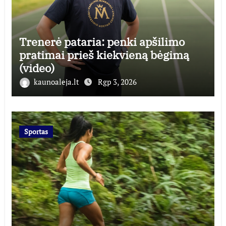
Trenerė pataria: penki apšilimo
pratimai prieš kiekvieną bėgimą
(video)
kaunoaleja.lt
Rgp 3, 2026
Sportas