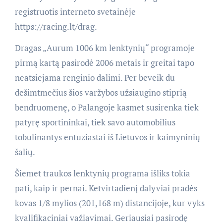
registruotis interneto svetainėje
https://racing.lt/drag.
Dragas „Aurum 1006 km lenktynių“ programoje
pirmą kartą pasirodė 2006 metais ir greitai tapo
neatsiejama renginio dalimi. Per beveik du
dešimtmečius šios varžybos užsiaugino stiprią
bendruomenę, o Palangoje kasmet susirenka tiek
patyrę sportininkai, tiek savo automobilius
tobulinantys entuziastai iš Lietuvos ir kaimyninių
šalių.
Šiemet traukos lenktynių programa išliks tokia
pati, kaip ir pernai. Ketvirtadienį dalyviai pradės
kovas 1/8 mylios (201,168 m) distancijoje, kur vyks
kvalifikaciniai važiavimai. Geriausiai pasirodę