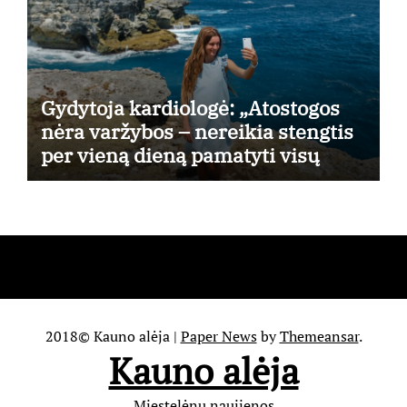
Gydytoja kardiologė: „Atostogos
nėra varžybos – nereikia stengtis
per vieną dieną pamatyti visų
lankytinų vietų“
2018© Kauno alėja
|
Paper News
by
Themeansar
.
Kauno alėja
Miestelėnų naujienos