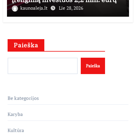
kaunoaleja.lt
Lie 28, 2026
Paieška
Paieška
Be kategorijos
Karyba
Kultūra