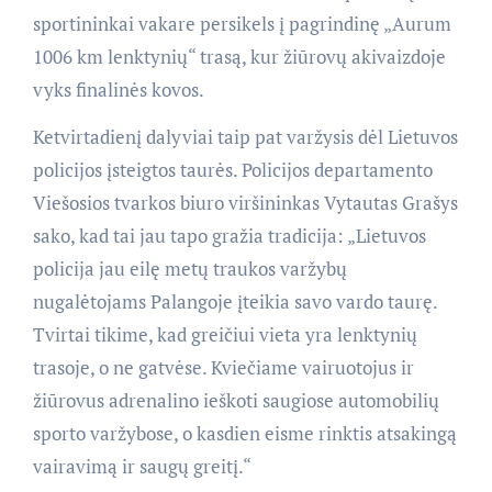
sportininkai vakare persikels į pagrindinę „Aurum
1006 km lenktynių“ trasą, kur žiūrovų akivaizdoje
vyks finalinės kovos.
Ketvirtadienį dalyviai taip pat varžysis dėl Lietuvos
policijos įsteigtos taurės. Policijos departamento
Viešosios tvarkos biuro viršininkas Vytautas Grašys
sako, kad tai jau tapo gražia tradicija: „Lietuvos
policija jau eilę metų traukos varžybų
nugalėtojams Palangoje įteikia savo vardo taurę.
Tvirtai tikime, kad greičiui vieta yra lenktynių
trasoje, o ne gatvėse. Kviečiame vairuotojus ir
žiūrovus adrenalino ieškoti saugiose automobilių
sporto varžybose, o kasdien eisme rinktis atsakingą
vairavimą ir saugų greitį.“