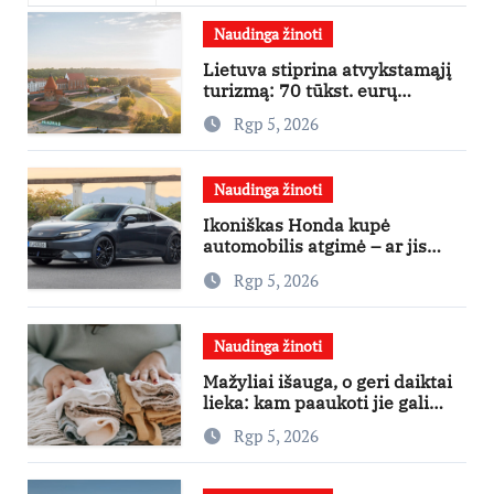
Naudinga žinoti
Lietuva stiprina atvykstamąjį
turizmą: 70 tūkst. eurų
investicijų užsienio turistams
Rgp 5, 2026
pritraukti
Naudinga žinoti
Ikoniškas Honda kupė
automobilis atgimė – ar jis
pateisins pirkėjų lūkesčius?
Rgp 5, 2026
Naudinga žinoti
Mažyliai išauga, o geri daiktai
lieka: kam paaukoti jie gali
būti aukso vertės?
Rgp 5, 2026