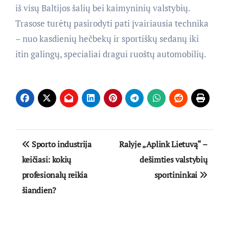
iš visų Baltijos šalių bei kaimyninių valstybių.
Trasose turėtų pasirodyti pati įvairiausia technika
– nuo kasdienių hečbekų ir sportiškų sedanų iki
itin galingų, specialiai dragui ruoštų automobilių.
Navigacija
Sporto industrija
Ralyje „Aplink Lietuvą“ –
tarp
keičiasi: kokių
dešimties valstybių
profesionalų reikia
sportininkai
įrašų
šiandien?