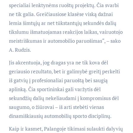
specialiai lenktynėms ruoštų projektų. Čia svarbi
ne tik galia. Greičiausiose klasėse viską dažnai
lemia šimtųjų ar net tūkstantųjų sekundės dalių
tikslumu išmatuojamas reakcijos laikas, vairuotojo
meistriškumas ir automobilio paruošimas“, – sako
A. Rudzis.
Jis akcentuoja, jog dragas yra ne tik kova dėl
geriausio rezultato, bet ir galimybė greitį perkelti
iš gatvių į profesionaliai paruoštą bei saugią
aplinką. Čia sportininkai gali varžytis dėl
sekundžių dalių nekeliaudami į kompromisus dėl
saugumo, o žiūrovai – iš arti stebėti vienas
dinamiškiausių automobilių sporto disciplinų.
Kaip ir kasmet, Palangoje tikimasi sulaukti dalyvių