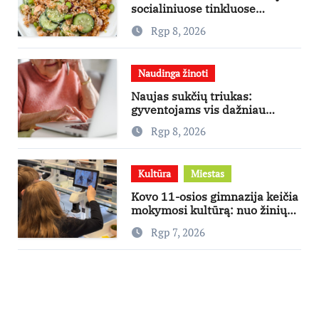
socialiniuose tinkluose
išpopuliarėjusiu lašišos salotų
Rgp 8, 2026
receptu
Naudinga žinoti
Naujas sukčių triukas:
gyventojams vis dažniau
skambina per „Viber“
Rgp 8, 2026
Kultūra
Miestas
Kovo 11-osios gimnazija keičia
mokymosi kultūrą: nuo žinių
kaupimo – prie jų supratimo ir
Rgp 7, 2026
taikymo