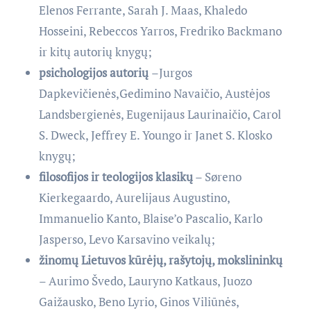
Elenos Ferrante, Sarah J. Maas, Khaledo
Hosseini, Rebeccos Yarros, Fredriko Backmano
ir kitų autorių knygų;
psichologijos autorių
–Jurgos
Dapkevičienės,Gedimino Navaičio, Austėjos
Landsbergienės, Eugenijaus Laurinaičio, Carol
S. Dweck, Jeffrey E. Youngo ir Janet S. Klosko
knygų;
filosofijos ir teologijos klasikų
– Søreno
Kierkegaardo, Aurelijaus Augustino,
Immanuelio Kanto, Blaise’o Pascalio, Karlo
Jasperso, Levo Karsavino veikalų;
žinomų Lietuvos kūrėjų, rašytojų, mokslininkų
– Aurimo Švedo, Lauryno Katkaus, Juozo
Gaižausko, Beno Lyrio, Ginos Viliūnės,