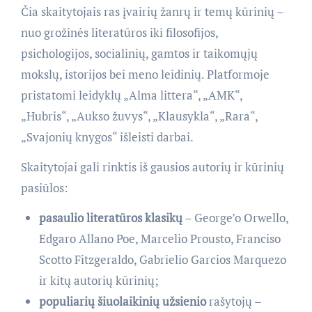
Čia skaitytojais ras įvairių žanrų ir temų kūrinių –
nuo grožinės literatūros iki filosofijos,
psichologijos, socialinių, gamtos ir taikomųjų
mokslų, istorijos bei meno leidinių. Platformoje
pristatomi leidyklų „Alma littera“, „AMK“,
„Hubris“, „Aukso žuvys“, „Klausykla“, „Rara“,
„Svajonių knygos“ išleisti darbai.
Skaitytojai gali rinktis iš gausios autorių ir kūrinių
pasiūlos:
pasaulio literatūros klasikų
– George’o Orwello,
Edgaro Allano Poe, Marcelio Prousto, Franciso
Scotto Fitzgeraldo, Gabrielio Garcios Marquezo
ir kitų autorių kūrinių;
populiarių šiuolaikinių užsienio
rašytojų –