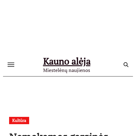
Skip
to
content
Kauno alėja
Miestelėnų naujienos
Kultūra