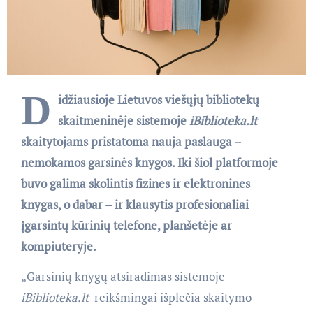
D
idžiausioje Lietuvos viešųjų bibliotekų
skaitmeninėje sistemoje
iBiblioteka.lt
skaitytojams pristatoma nauja paslauga –
nemokamos garsinės knygos. Iki šiol platformoje
buvo galima skolintis fizines ir elektronines
knygas, o dabar – ir klausytis profesionaliai
įgarsintų kūrinių telefone, planšetėje ar
kompiuteryje.
„Garsinių knygų atsiradimas sistemoje
iBiblioteka.lt
reikšmingai išplečia skaitymo