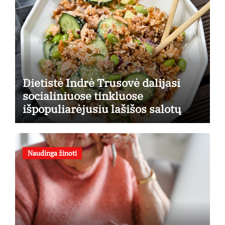
Dietistė Indrė Trusovė dalijasi
socialiniuose tinkluose
išpopuliarėjusiu lašišos salotų
receptu
Naudinga žinoti