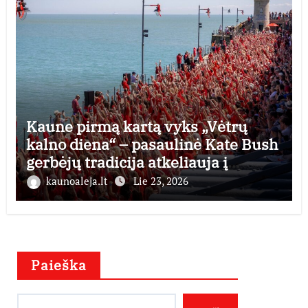
Kaune pirmą kartą vyks „Vėtrų
kalno diena“ – pasaulinė Kate Bush
gerbėjų tradicija atkeliauja į
Lietuvą
kaunoaleja.lt
Lie 23, 2026
Paieška