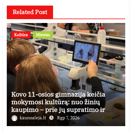
Related Post
Kultūra
Miestas
Kovo 11-osios gimnazija keičia
mokymosi kultūrą: nuo žinių
kaupimo – prie jų supratimo ir
taikymo
kaunoaleja.lt
Rgp 7, 2026