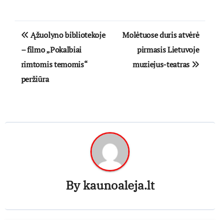
Navigacija
Ąžuolyno bibliotekoje
Molėtuose duris atvėrė
tarp
– filmo „Pokalbiai
pirmasis Lietuvoje
rimtomis temomis“
muziejus-teatras
įrašų
peržiūra
By
kaunoaleja.lt