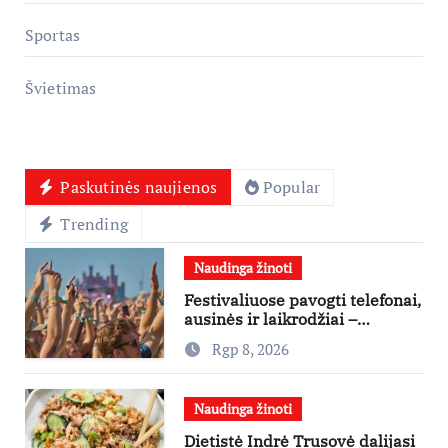
Sportas
Švietimas
Paskutinės naujienos
Popular
Trending
Naudinga žinoti
Festivaliuose pavogti telefonai,
ausinės ir laikrodžiai –
ekspertai primena apie
Rgp 8, 2026
didžiausias finansines rizikas
Naudinga žinoti
Dietistė Indrė Trusovė dalijasi