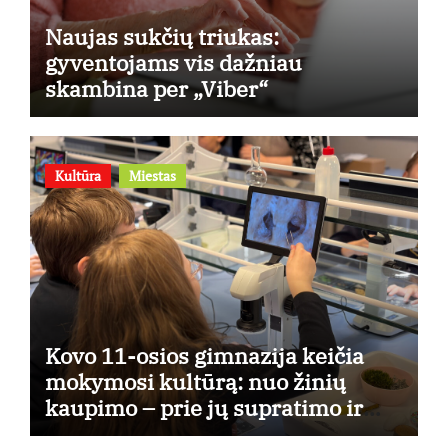
Naujas sukčių triukas:
gyventojams vis dažniau
skambina per „Viber“
Kultūra
Miestas
Kovo 11-osios gimnazija keičia
mokymosi kultūrą: nuo žinių
kaupimo – prie jų supratimo ir
taikymo