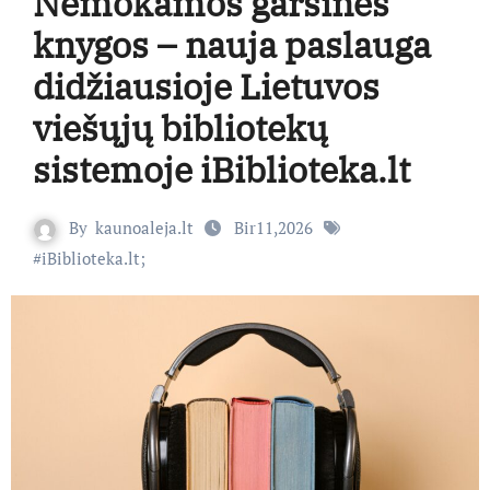
Nemokamos garsinės
knygos – nauja paslauga
didžiausioje Lietuvos
viešųjų bibliotekų
sistemoje iBiblioteka.lt
By
kaunoaleja.lt
Bir11,2026
#
iBiblioteka.lt;