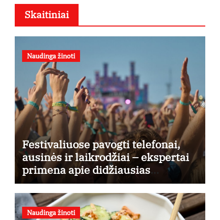
Skaitiniai
Naudinga žinoti
Festivaliuose pavogti telefonai,
ausinės ir laikrodžiai – ekspertai
primena apie didžiausias
finansines rizikas
Naudinga žinoti