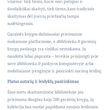
visiems: tiek tiems, kurie nori patogiai ir
šiuolaikiškai skaityti, tiek tiems, kam tradicinis
skaitymas dėl įvairių priežasčių tampa
sudėtingesnis.
Garsinės knygos dažniausiai prieinamos
mokamose platformose, o
iBiblioteka.lt
garsinių
knygų paslauga yra visiškai nemokama. Ja
naudotis labai paprasta – tereikia prisijungti prie
savo
iBiblioteka.lt
paskyros kompiuteryje arba
mobiliajame įrenginyje ir pasirinkti norimą leidinį.
Platus autorių ir leidyklų pasirinkimas
Šiuo metu skaitmeninėje bibliotekoje jau
prieinama daugiau kaip 200 garsinių knygų, jų
kolekcija bus nuolat papildoma naujais leidiniais.