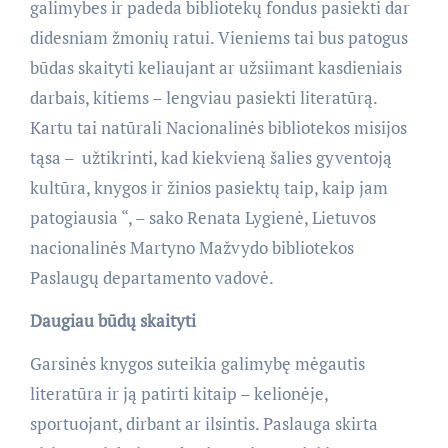
galimybes ir padeda bibliotekų fondus pasiekti dar
didesniam žmonių ratui. Vieniems tai bus patogus
būdas skaityti keliaujant ar užsiimant kasdieniais
darbais, kitiems – lengviau pasiekti literatūrą.
Kartu tai natūrali Nacionalinės bibliotekos misijos
tąsa – užtikrinti, kad kiekvieną šalies gyventoją
kultūra, knygos ir žinios pasiektų taip, kaip jam
patogiausia “, – sako Renata Lygienė, Lietuvos
nacionalinės Martyno Mažvydo bibliotekos
Paslaugų departamento vadovė.
Daugiau būdų skaityti
Garsinės knygos suteikia galimybę mėgautis
literatūra ir ją patirti kitaip – kelionėje,
sportuojant, dirbant ar ilsintis. Paslauga skirta