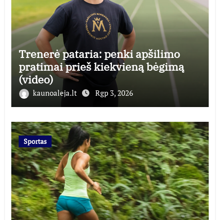
Trenerė pataria: penki apšilimo
pratimai prieš kiekvieną bėgimą
(video)
kaunoaleja.lt
Rgp 3, 2026
Sportas