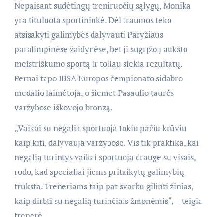
Nepaisant sudėtingų treniruočių sąlygų, Monika
yra tituluota sportininkė. Dėl traumos teko
atsisakyti galimybės dalyvauti Paryžiaus
paralimpinėse žaidynėse, bet ji sugrįžo į aukšto
meistriškumo sportą ir toliau siekia rezultatų.
Pernai tapo IBSA Europos čempionato sidabro
medalio laimėtoja, o šiemet Pasaulio taurės
varžybose iškovojo bronzą.
„Vaikai su negalia sportuoja tokiu pačiu krūviu
kaip kiti, dalyvauja varžybose. Vis tik praktika, kai
negalią turintys vaikai sportuoja drauge su visais,
rodo, kad specialiai jiems pritaikytų galimybių
trūksta. Treneriams taip pat svarbu gilinti žinias,
kaip dirbti su negalią turinčiais žmonėmis“, – teigia
trenerė.