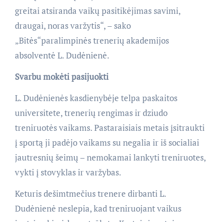
greitai atsiranda vaikų pasitikėjimas savimi,
draugai, noras varžytis“, – sako
„Bitės“paralimpinės trenerių akademijos
absolventė L. Dudėnienė.
Svarbu mokėti pasijuokti
L. Dudėnienės kasdienybėje telpa paskaitos
universitete, trenerių rengimas ir dziudo
treniruotės vaikams. Pastaraisiais metais įsitraukti
į sportą ji padėjo vaikams su negalia ir iš socialiai
jautresnių šeimų – nemokamai lankyti treniruotes,
vykti į stovyklas ir varžybas.
Keturis dešimtmečius trenere dirbanti L.
Dudėnienė neslepia, kad treniruojant vaikus