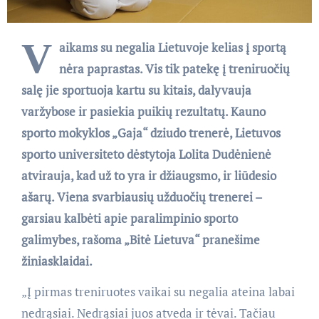
V
aikams su negalia Lietuvoje kelias į sportą
nėra paprastas. Vis tik patekę į treniruočių
salę jie sportuoja kartu su kitais, dalyvauja
varžybose ir pasiekia puikių rezultatų. Kauno
sporto mokyklos „Gaja“ dziudo trenerė, Lietuvos
sporto universiteto dėstytoja Lolita Dudėnienė
atvirauja, kad už to yra ir džiaugsmo, ir liūdesio
ašarų. Viena svarbiausių užduočių trenerei –
garsiau kalbėti apie paralimpinio sporto
galimybes, rašoma „Bitė Lietuva“ pranešime
žiniasklaidai.
„Į pirmas treniruotes vaikai su negalia ateina labai
nedrąsiai. Nedrąsiai juos atveda ir tėvai. Tačiau