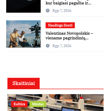
kur baigiasi pagalba ir
prasideda reklama?
Rgp 7, 2026
Naudinga žinoti
Valentinas Novopolskis –
viename pagrindinių
vaidmenų penkių šalių filme
Rgp 7, 2026
„Nugalėtoja“: Lietuvos kino
teatruose – nuo rugpjūčio 7-
osios
Skaitiniai
Kultūra
Miestas