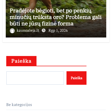
Pradėjote bėgioti, bet po penkių
minučių trūksta oro? Problema gali
būti ne jūsų fizinė forma
kaunoaleja.lt
Rgp 1, 2026
Paieška
Paieška
Be kategorijos