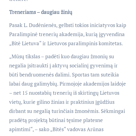
Treneriams – daugiau žinių
Pasak L. Dudėnienės, gelbsti tokios iniciatyvos kaip
Paralimpinė trenerių akademija, kurią įgyvendina
„Bitė Lietuva“ ir Lietuvos paralimpinis komitetas.
„Mūsų tikslas – padėti kuo daugiau žmonių su
negalia įsitraukti į aktyvų socialinį gyvenimą ir
būti bendruomenės dalimi. Sportas tam suteikia
labai daug galimybių. Pirmojoje akademijos laidoje
– net 15 nuostabių trenerių iš skirtingų Lietuvos
vietų, kurie gilino žinias ir praktinius įgūdžius
dirbant su negalią turinčiais žmonėmis. Sėkmingai
pradėtą projektą būtinai tęsime platesne
apimtimi“, – sako „Bitės“ vadovas Arūnas