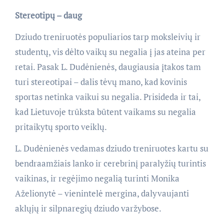
Stereotipų – daug
Dziudo treniruotės populiarios tarp moksleivių ir
studentų, vis dėlto vaikų su negalia į jas ateina per
retai. Pasak L. Dudėnienės, daugiausia įtakos tam
turi stereotipai – dalis tėvų mano, kad kovinis
sportas netinka vaikui su negalia. Prisideda ir tai,
kad Lietuvoje trūksta būtent vaikams su negalia
pritaikytų sporto veiklų.
L. Dudėnienės vedamas dziudo treniruotes kartu su
bendraamžiais lanko ir cerebrinį paralyžių turintis
vaikinas, ir regėjimo negalią turinti Monika
Aželionytė – vienintelė mergina, dalyvaujanti
aklųjų ir silpnaregių dziudo varžybose.