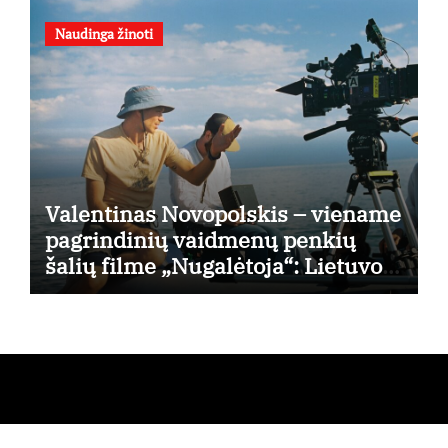
Naudinga žinoti
Valentinas Novopolskis – viename
pagrindinių vaidmenų penkių
šalių filme „Nugalėtoja“: Lietuvos
kino teatruose – nuo rugpjūčio 7-
osios