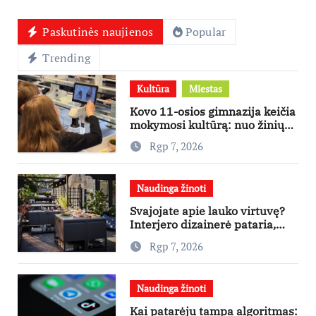
Paskutinės naujienos
Popular
Trending
Kultūra
Miestas
Kovo 11-osios gimnazija keičia
mokymosi kultūrą: nuo žinių
kaupimo – prie jų supratimo ir
Rgp 7, 2026
taikymo
Naudinga žinoti
Svajojate apie lauko virtuvę?
Interjero dizainerė pataria,
nuo ko pradėti
Rgp 7, 2026
Naudinga žinoti
Kai patarėju tampa algoritmas: