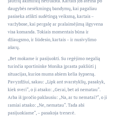
jautrių akimirkų netrūksta. Kartais jos ateina po
daugybės nesėkmingų bandymų, kai pagaliau
pasiseka atlikti sudėtingą veiksmą, kartais –
varžybose, kai pergalę ar pralaimėjimą išgyvena
visa komanda. Tokiais momentais būna ir
džiaugsmo, ir liūdesio, kartais – ir nusivylimo
ašarų.
„Bet mokame ir pasijuokti. Su regėjimo negalią
turinčia sportininke Monika įprasta pakliūti į
situacijas, kurios mums abiem kelia šypseną.
Pavyzdžiui, sakau: „Lipk ant svarstyklių, pasakyk,
kiek sveri“, o ji atsako: „Gerai, bet aš nematau“.
Arba iš įpročio paklausiu: „Na, ar tu nematai?“, o ji
ramiai atsako: „Ne, nematau“. Tada abi
pasijuokiame“, – pasakoja trenerė.