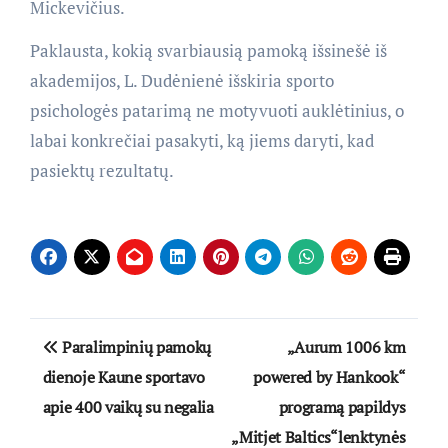
Mickevičius.
Paklausta, kokią svarbiausią pamoką išsinešė iš
akademijos, L. Dudėnienė išskiria sporto
psichologės patarimą ne motyvuoti auklėtinius, o
labai konkrečiai pasakyti, ką jiems daryti, kad
pasiektų rezultatų.
Navigacija
Paralimpinių pamokų
„Aurum 1006 km
tarp
dienoje Kaune sportavo
powered by Hankook“
apie 400 vaikų su negalia
programą papildys
įrašų
„Mitjet Baltics“lenktynės