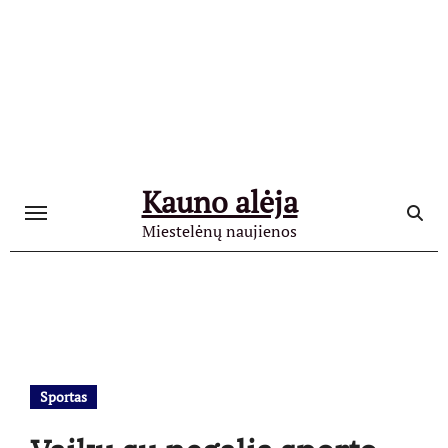
Skip
to
content
Kauno alėja
Miestelėnų naujienos
Sportas