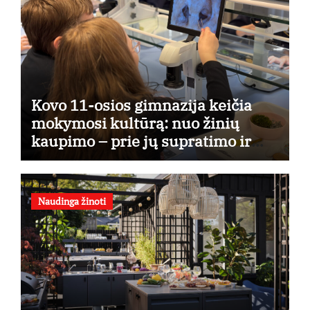
Kovo 11-osios gimnazija keičia
mokymosi kultūrą: nuo žinių
kaupimo – prie jų supratimo ir
taikymo
Naudinga žinoti