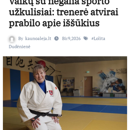
Vaikų su negalia sporto
užkulisiai: trenerė atvirai
prabilo apie iššūkius
By
kaunoaleja.lt
Bir9,2026
#
Lolita
Dudėnienė