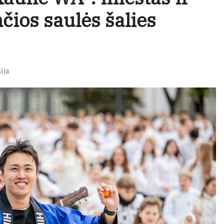
čios saulės šalies
ija