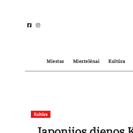
Skip
to
content
Miestas
Miestelėnai
Kultūra
Kultūra
„Japonijos dienos 