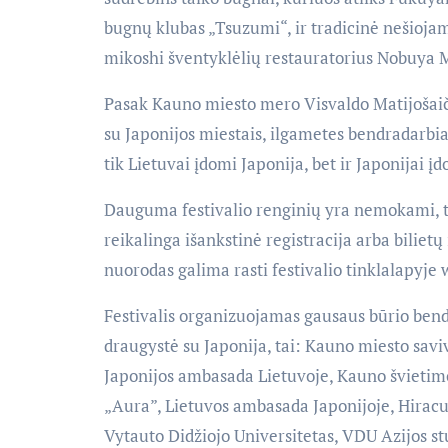
bugnų klubas „Tsuzumi“, ir tradicinė nešiojam
mikoshi šventyklėlių restauratorius Nobuya 
Pasak Kauno miesto mero Visvaldo Matijošaiči
su Japonijos miestais, ilgametes bendradarbia
tik Lietuvai įdomi Japonija, bet ir Japonijai į
Dauguma festivalio renginių yra nemokami, tač
reikalinga išankstinė registracija arba bilietų
nuorodas galima rasti festivalio tinklalapyj
Festivalis organizuojamas gausaus būrio bendr
draugystė su Japonija, tai: Kauno miesto sav
Japonijos ambasada Lietuvoje, Kauno švietimo
„Aura”, Lietuvos ambasada Japonijoje, Hiracuk
Vytauto Didžiojo Universitetas, VDU Azijos s