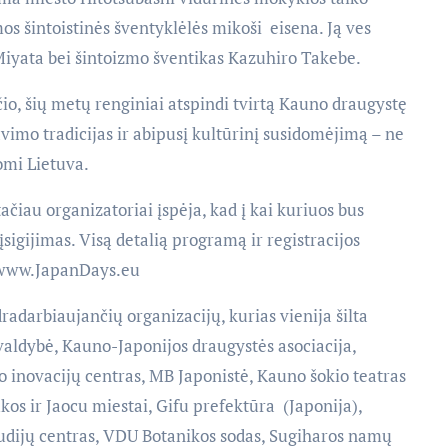
os šintoistinės šventyklėlės mikoši eisena. Ją ves
Miyata bei šintoizmo šventikas Kazuhiro Takebe.
o, šių metų renginiai atspindi tvirtą Kauno draugystę
vimo tradicijas ir abipusį kultūrinį susidomėjimą – ne
domi Lietuva.
iau organizatoriai įspėja, kad į kai kuriuos bus
 įsigijimas. Visą detalią programą ir registracijos
e www.JapanDays.eu
adarbiaujančių organizacijų, kurias vienija šilta
ivaldybė, Kauno-Japonijos draugystės asociacija,
 inovacijų centras, MB Japonistė, Kauno šokio teatras
os ir Jaocu miestai, Gifu prefektūra (Japonija),
tudijų centras, VDU Botanikos sodas, Sugiharos namų