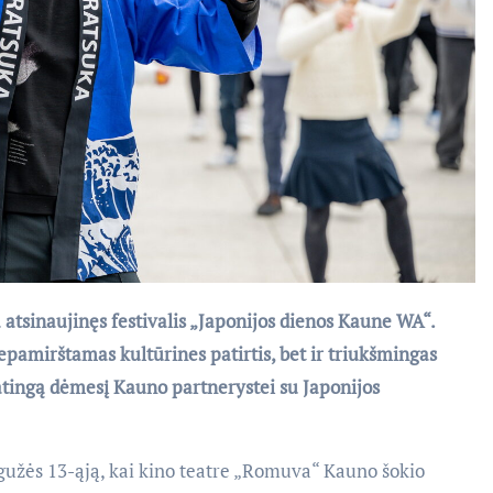
 atsinaujinęs festivalis „Japonijos dienos Kaune WA“.
epamirštamas kultūrines patirtis, bet ir triukšmingas
patingą dėmesį Kauno partnerystei su Japonijos
egužės 13-ąją, kai kino teatre „Romuva“ Kauno šokio