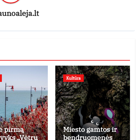
aunoaleja.lt
Kultūra
e pirmą
Miesto gamtos ir
 vyks „Vėtrų
bendruomenės