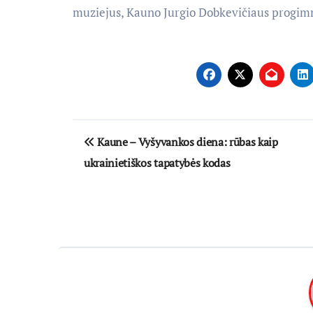
muziejus, Kauno Jurgio Dobkevičiaus progimna
Navigacija
Kaune – Vyšyvankos diena: rūbas kaip
tarp
ukrainietiškos tapatybės kodas
įrašų