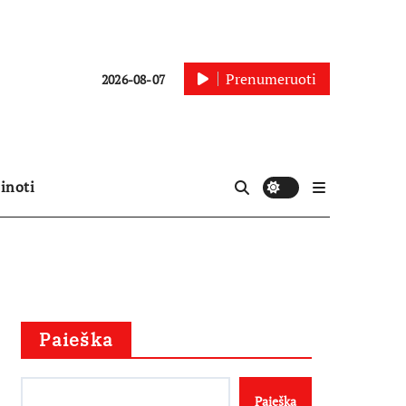
Prenumeruoti
2026-08-07
inoti
Paieška
Paieška