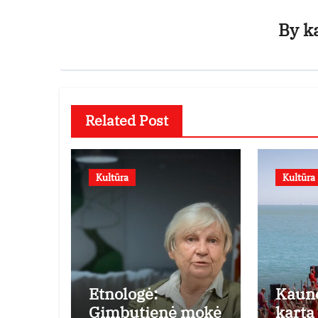
By
k
Related Post
Kultūra
Kultūra
Etnologė:
Kaun
Gimbutienė mokė
kartą