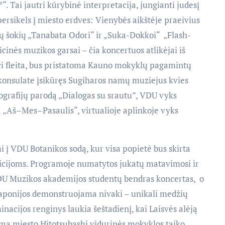
“. Tai jautri kūrybinė interpretacija, jungianti judesį
persikels į miesto erdves: Vienybės aikštėje praeivius
ų šokių „Tanabata Odori“ ir „Suka-Dokkoi“ „Flash-
cinės muzikos garsai – čia koncertuos atlikėjai iš
či fleita, bus pristatoma Kauno mokyklų pagamintų
konsulate įsikūręs Sugiharos namų muziejus kvies
ografijų parodą „Dialogas su srautu”, VDU vyks
 „Aš–Mes–Pasaulis“, virtualioje aplinkoje vyks
i į VDU Botanikos sodą, kur visa popietė bus skirta
dicijoms. Programoje numatytos jukatų matavimosi ir
 VDU Muzikos akademijos studentų bendras koncertas, o
Japonijos demonstruojama nivaki – unikali medžių
nacijos renginys laukia šeštadienį, kai Laisvės alėją
ama miesto Hitotsubashi vidurinės mokyklos taiko