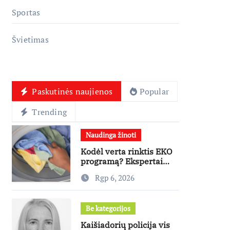
Sportas
Švietimas
Paskutinės naujienos
Popular
Trending
Naudinga žinoti
Kodėl verta rinktis EKO
programą? Ekspertai
paneigia dažniausius
Rgp 6, 2026
mitus
Be kategorijos
Kaišiadorių policija vis