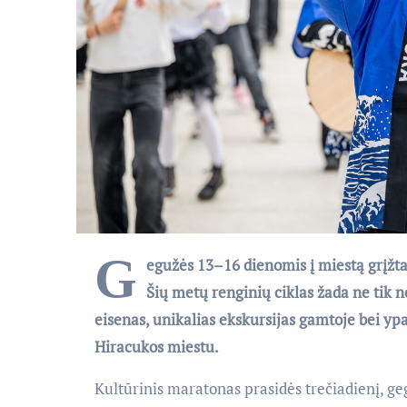
G
egužės 13–16 dienomis į miestą grįžta
Šių metų renginių ciklas žada ne tik n
eisenas, unikalias ekskursijas gamtoje bei y
Hiracukos miestu.
Kultūrinis maratonas prasidės trečiadienį, g