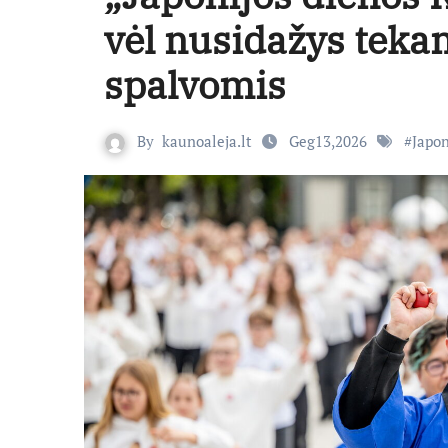
vėl nusidažys tekan
spalvomis
By
kaunoaleja.lt
Geg13,2026
#
Japon