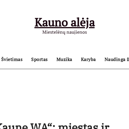
Kauno alėja
Miestelėnų naujienos
Švietimas
Sportas
Muzika
Karyba
Naudinga ž
Kaune WA“: miestas ir