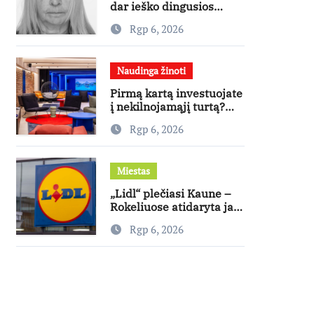
dar ieško dingusios
moters
Rgp 6, 2026
Naudinga žinoti
Pirmą kartą investuojate
į nekilnojamąjį turtą?
Ekspertas pataria, kaip
Rgp 6, 2026
pasirinkti būstą, kuris
generuos grąžą
Miestas
„Lidl“ plečiasi Kaune –
Rokeliuose atidaryta jau
20-oji parduotuvė
Rgp 6, 2026
mieste