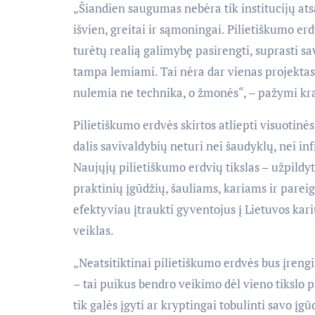
„Šiandien saugumas nebėra tik institucijų at
išvien, greitai ir sąmoningai. Pilietiškumo 
turėtų realią galimybę pasirengti, suprasti s
tampa lemiami. Tai nėra dar vienas projektas 
nulemia ne technika, o žmonės“, – pažymi kr
Pilietiškumo erdvės skirtos atliepti visuotin
dalis savivaldybių neturi nei šaudyklų, nei in
Naujųjų pilietiškumo erdvių tikslas – užpildyt
praktinių įgūdžių, šauliams, kariams ir parei
efektyviau įtraukti gyventojus į Lietuvos kar
veiklas.
„Neatsitiktinai pilietiškumo erdvės bus įren
– tai puikus bendro veikimo dėl vieno tikslo p
tik galės įgyti ar kryptingai tobulinti savo įgūd