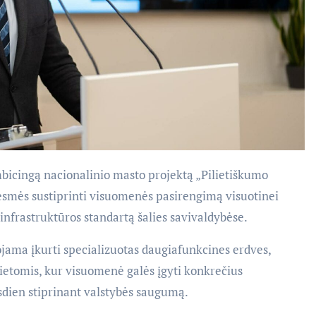
mbicingą nacionalinio masto projektą „Pilietiškumo
 esmės sustiprinti visuomenės pasirengimą visuotinei
infrastruktūros standartą šalies savivaldybėse.
jama įkurti specializuotas daugiafunkcines erdves,
ietomis, kur visuomenė galės įgyti konkrečius
asdien stiprinant valstybės saugumą.