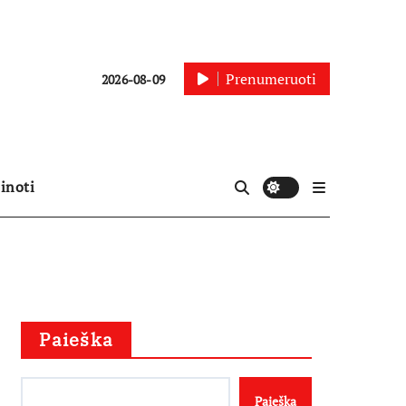
Prenumeruoti
2026-08-09
inoti
Paieška
Paieška