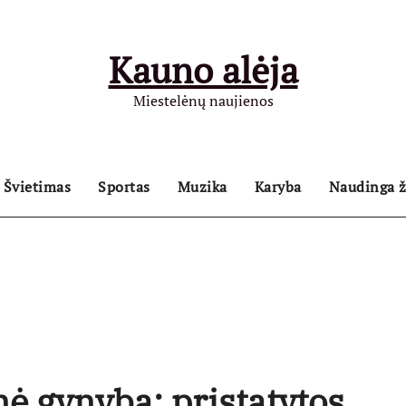
Kauno alėja
Miestelėnų naujienos
Švietimas
Sportas
Muzika
Karyba
Naudinga ž
ė gynyba: pristatytos