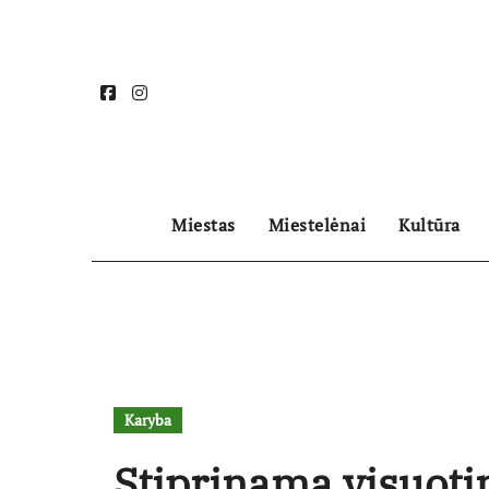
Skip
to
content
Miestas
Miestelėnai
Kultūra
Karyba
Stiprinama visuotin