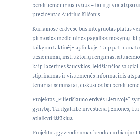
bendruomeninius ryšius – tai irgi yra atsparum
prezidentas Audrius Klišonis.
Kuriamose erdvėse bus integruotas platus veik
pirmosios medicininės pagalbos mokymų iki p
taikymo taktinėje aplinkoje. Taip pat numat
užsiėmimai, instruktorių rengimas, situacini
kaip lazerinės šaudyklos, leidžiančios saugiai
stiprinamas ir visuomenės informacinis ats
teminiai seminarai, diskusijos bei bendruomen
Projektas „Pilietiškumo erdvės Lietuvoje“ žy
gynybą. Tai ilgalaikė investicija į žmones, k
atlaikyti iššūkius.
Projektas įgyvendinamas bendradarbiaujant K