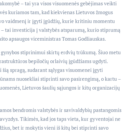
sakomybė – tai yra visos visuomenės gebėjimas veikti
erdvės kuriamos tam, kad kiekvienas Lietuvos žmogus
avo vaidmenį ir įgyti įgūdžių, kurie kritiniu momentu
– tai investicija į valstybės atsparumą, kurio stiprumą
ašto apsaugos viceministras Tomas Godliauskas.
ės gynybos stiprinimui skirtų erdvių trūkumą. Šiuo metu
frastruktūros bepiločių orlaivių įgūdžiams ugdyti.
i šią spragą, sudarant sąlygas visuomenei įgyti
gūnams nuosekliai stiprinti savo pasirengimą, o kartu –
iuomenės, Lietuvos šaulių sąjungos ir kitų organizacijų
giamos bendromis valstybės ir savivaldybių pastangomis
avyzdys. Tikimės, kad jos taps vieta, kur gyventojai ne
žius, bet ir mokytis vieni iš kitų bei stiprinti savo