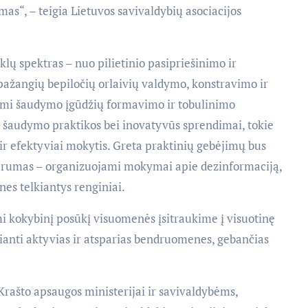
as“, – teigia Lietuvos savivaldybių asociacijos
lų spektras – nuo pilietinio pasipriešinimo ir
ažangių bepiločių orlaivių valdymo, konstravimo ir
omi šaudymo įgūdžių formavimo ir tobulinimo
o šaudymo praktikos bei inovatyvūs sprendimai, tokie
 ir efektyviai mokytis. Greta praktinių gebėjimų bus
parumas – organizuojami mokymai apie dezinformaciją,
es telkiantys renginiai.
mi kokybinį posūkį visuomenės įsitraukime į visuotinę
urianti aktyvias ir atsparias bendruomenes, gebančias
rašto apsaugos ministerijai ir savivaldybėms,