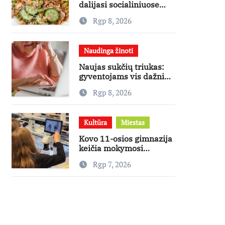
dalijasi socialiniuose
tinkluose
Rgp 8, 2026
išpopuliarėjusiu lašišos
salotų receptu
Naudinga žinoti
Naujas sukčių triukas:
gyventojams vis dažniau
skambina per „Viber“
Rgp 8, 2026
Kultūra
Miestas
Kovo 11-osios gimnazija
keičia mokymosi
kultūrą: nuo žinių
Rgp 7, 2026
kaupimo – prie jų
supratimo ir taikymo