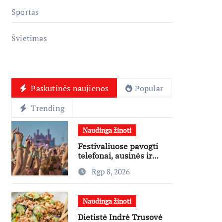
Sportas
Švietimas
Paskutinės naujienos
Popular
Trending
Naudinga žinoti
Festivaliuose pavogti
telefonai, ausinės ir
laikrodžiai – ekspertai
Rgp 8, 2026
primena apie
didžiausias finansines
rizikas
Naudinga žinoti
Dietistė Indrė Trusovė