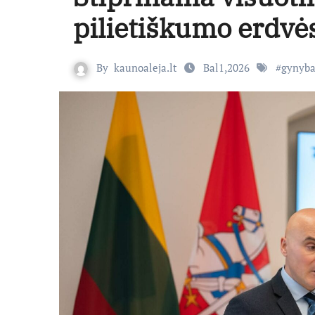
pilietiškumo erdvė
By
kaunoaleja.lt
Bal1,2026
#
gynyb