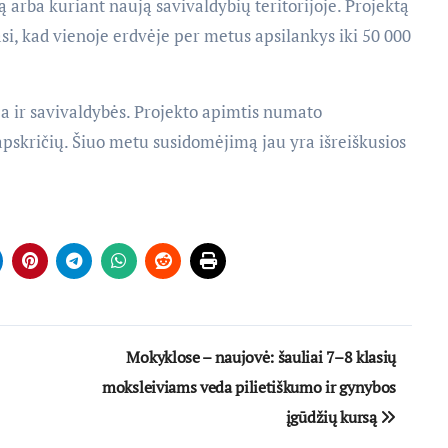
arba kuriant naują savivaldybių teritorijoje. Projektą
i, kad vienoje erdvėje per metus apsilankys iki 50 000
ja ir savivaldybės. Projekto apimtis numato
apskričių. Šiuo metu susidomėjimą jau yra išreiškusios
Mokyklose – naujovė: šauliai 7–8 klasių
moksleiviams veda pilietiškumo ir gynybos
įgūdžių kursą