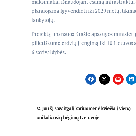
maksimaliai išnaudojant esamą infrastruktūrą 
planuojama įgyvendinti iki 2029 metų, tikimas
lankytojų.
Projektą finansuos Krašto apsaugos ministeri
pilietiškumo erdvių įrengimą iki 10 Lietuvos 
6 savivaldybės.
Navigacija
Jau šį savaitgalį kariuomenė kviečia į vieną
tarp
unikaliausių bėgimų Lietuvoje
įrašų