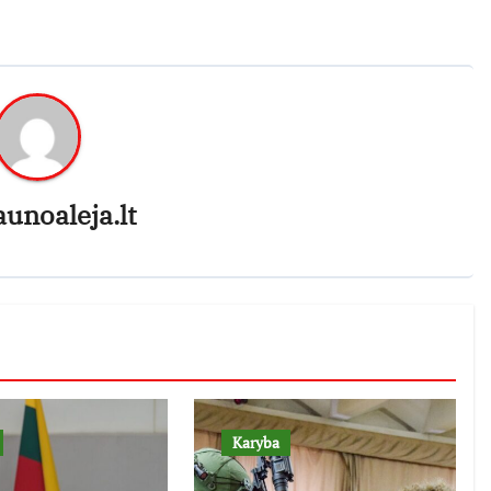
aunoaleja.lt
Karyba