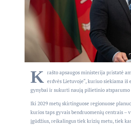
K
rašto apsaugos ministerija pristatė a
erdvės Lietuvoje“, kuriuo siekiama iš
gynybai ir sukurti naują pilietinio atsparumo 
Iki 2029 metų skirtinguose regionuose planuo
kurios taps gyvais bendruomenių centrais – v
įgūdžius, reikalingus tiek krizių metu, tiek k