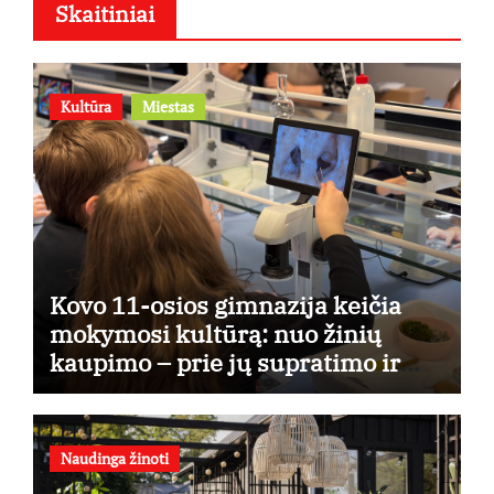
Skaitiniai
Kultūra
Miestas
Kovo 11-osios gimnazija keičia
mokymosi kultūrą: nuo žinių
kaupimo – prie jų supratimo ir
taikymo
Naudinga žinoti