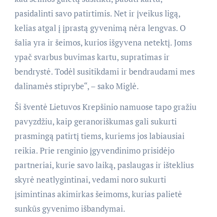
pasidalinti savo patirtimis. Net ir įveikus ligą,
kelias atgal į įprastą gyvenimą nėra lengvas. O
šalia yra ir šeimos, kurios išgyvena netektį. Joms
ypač svarbus buvimas kartu, supratimas ir
bendrystė. Todėl susitikdami ir bendraudami mes
dalinamės stiprybe“, – sako Miglė.
Ši šventė Lietuvos Krepšinio namuose tapo gražiu
pavyzdžiu, kaip geranoriškumas gali sukurti
prasmingą patirtį tiems, kuriems jos labiausiai
reikia. Prie renginio įgyvendinimo prisidėjo
partneriai, kurie savo laiką, paslaugas ir išteklius
skyrė neatlygintinai, vedami noro sukurti
įsimintinas akimirkas šeimoms, kurias palietė
sunkūs gyvenimo išbandymai.