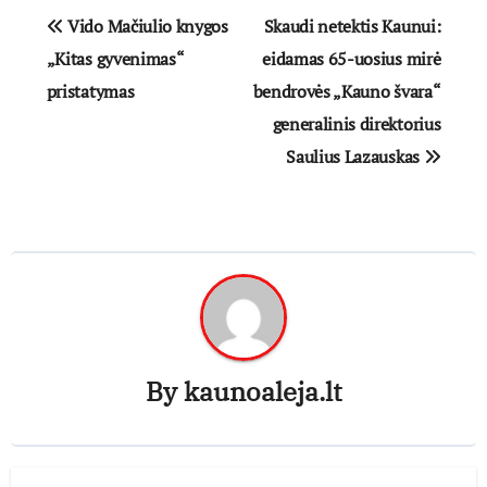
Navigacija
Vido Mačiulio knygos
Skaudi netektis Kaunui:
tarp
„Kitas gyvenimas“
eidamas 65-uosius mirė
pristatymas
bendrovės „Kauno švara“
įrašų
generalinis direktorius
Saulius Lazauskas
By
kaunoaleja.lt