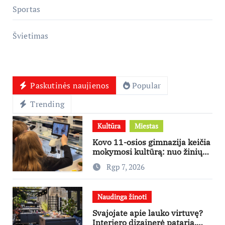
Sportas
Švietimas
Paskutinės naujienos
Popular
Trending
Kultūra
Miestas
Kovo 11-osios gimnazija keičia
mokymosi kultūrą: nuo žinių
kaupimo – prie jų supratimo ir
Rgp 7, 2026
taikymo
Naudinga žinoti
Svajojate apie lauko virtuvę?
Interjero dizainerė pataria,