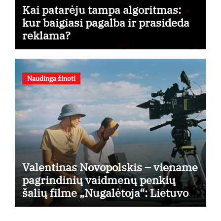
Kai patarėju tampa algoritmas:
kur baigiasi pagalba ir prasideda
reklama?
Naudinga žinoti
Valentinas Novopolskis – viename
pagrindinių vaidmenų penkių
šalių filme „Nugalėtoja“: Lietuvos
kino teatruose – nuo rugpjūčio 7-
osios