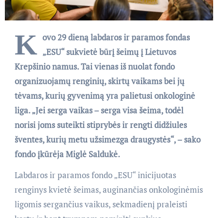
K
ovo 29 dieną labdaros ir paramos fondas
„ESU“ sukvietė būrį šeimų į Lietuvos
Krepšinio namus. Tai vienas iš nuolat fondo
organizuojamų renginių, skirtų vaikams bei jų
tėvams, kurių gyvenimą yra palietusi onkologinė
liga. „Jei serga vaikas – serga visa šeima, todėl
norisi joms suteikti stiprybės ir rengti didžiules
šventes, kurių metu užsimezga draugystės“, – sako
fondo įkūrėja Miglė Saldukė.
Labdaros ir paramos fondo „ESU“ inicijuotas
renginys kvietė šeimas, auginančias onkologinėmis
ligomis sergančius vaikus, sekmadienį praleisti