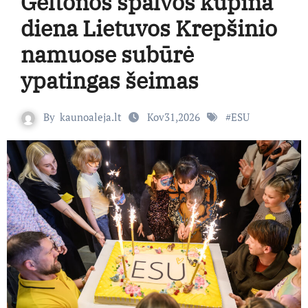
Geltonos spalvos kupina
diena Lietuvos Krepšinio
namuose subūrė
ypatingas šeimas
By
kaunoaleja.lt
Kov31,2026
#
ESU