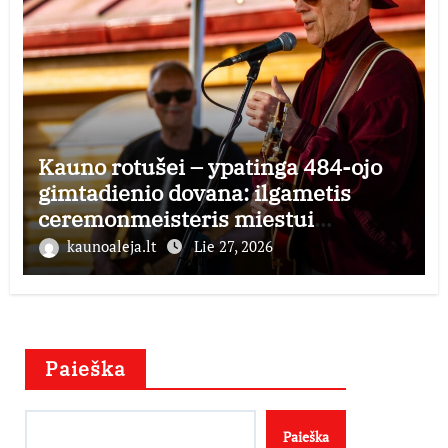
Kauno rotušei – ypatinga 484-ojo
gimtadienio dovana: ilgametis
ceremonmeisteris miestui
perduoda dešimtmečius kauptą
kaunoaleja.lt
Lie 27, 2026
istorijos kolekciją
Paieška
Paieška