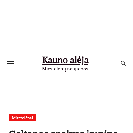
Skip
to
content
Kauno alėja
Miestelėnų naujienos
Miestelėnai