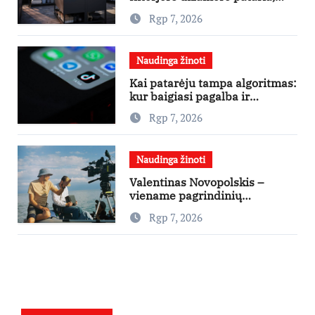
nuo ko pradėti
Rgp 7, 2026
Naudinga žinoti
Kai patarėju tampa algoritmas:
kur baigiasi pagalba ir
prasideda reklama?
Rgp 7, 2026
Naudinga žinoti
Valentinas Novopolskis –
viename pagrindinių
vaidmenų penkių šalių filme
Rgp 7, 2026
„Nugalėtoja“: Lietuvos kino
teatruose – nuo rugpjūčio 7-
osios