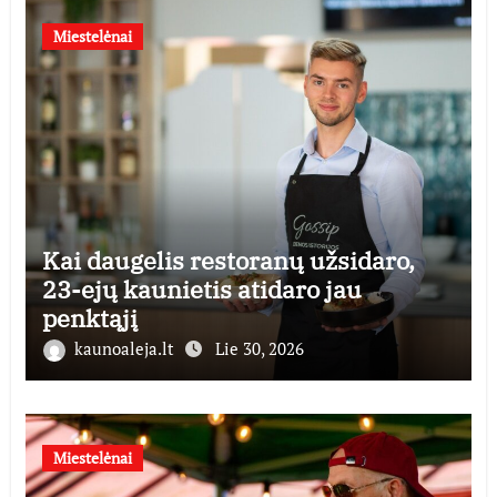
Miestelėnai
Kai daugelis restoranų užsidaro,
23-ejų kaunietis atidaro jau
penktąjį
kaunoaleja.lt
Lie 30, 2026
Miestelėnai