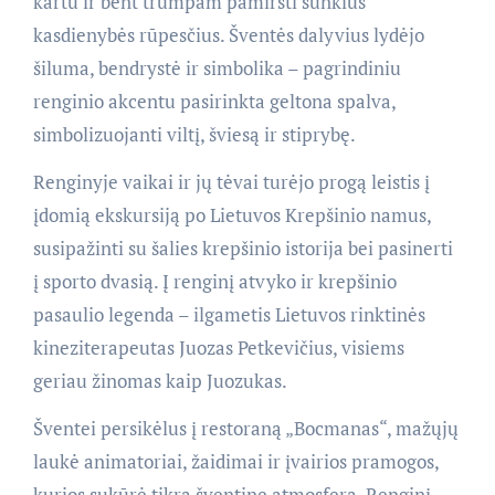
kartu ir bent trumpam pamiršti sunkius
kasdienybės rūpesčius. Šventės dalyvius lydėjo
šiluma, bendrystė ir simbolika – pagrindiniu
renginio akcentu pasirinkta geltona spalva,
simbolizuojanti viltį, šviesą ir stiprybę.
Renginyje vaikai ir jų tėvai turėjo progą leistis į
įdomią ekskursiją po Lietuvos Krepšinio namus,
susipažinti su šalies krepšinio istorija bei pasinerti
į sporto dvasią. Į renginį atvyko ir krepšinio
pasaulio legenda – ilgametis Lietuvos rinktinės
kineziterapeutas Juozas Petkevičius, visiems
geriau žinomas kaip Juozukas.
Šventei persikėlus į restoraną „Bocmanas“, mažųjų
laukė animatoriai, žaidimai ir įvairios pramogos,
kurios sukūrė tikrą šventinę atmosferą. Renginį