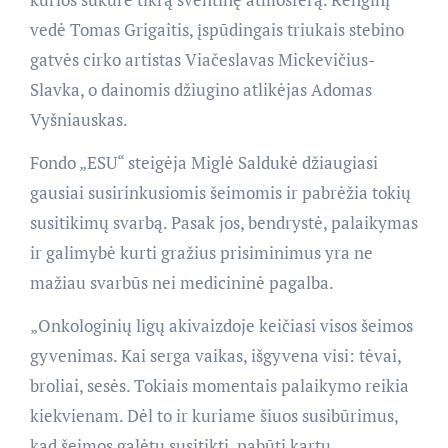
vedė Tomas Grigaitis, įspūdingais triukais stebino
gatvės cirko artistas Viačeslavas Mickevičius-
Slavka, o dainomis džiugino atlikėjas Adomas
Vyšniauskas.
Fondo „ESU“ steigėja Miglė Saldukė džiaugiasi
gausiai susirinkusiomis šeimomis ir pabrėžia tokių
susitikimų svarbą. Pasak jos, bendrystė, palaikymas
ir galimybė kurti gražius prisiminimus yra ne
mažiau svarbūs nei medicininė pagalba.
„Onkologinių ligų akivaizdoje keičiasi visos šeimos
gyvenimas. Kai serga vaikas, išgyvena visi: tėvai,
broliai, sesės. Tokiais momentais palaikymo reikia
kiekvienam. Dėl to ir kuriame šiuos susibūrimus,
kad šeimos galėtų susitikti, pabūti kartu,