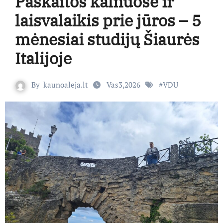
Paskaitos kalnuose ir
laisvalaikis prie jūros – 5
mėnesiai studijų Šiaurės
Italijoje
By
kaunoaleja.lt
Vas3,2026
#
VDU