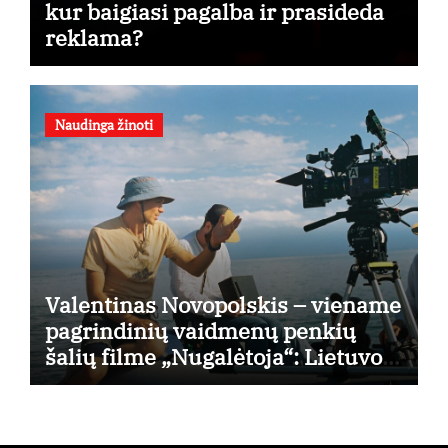
kur baigiasi pagalba ir prasideda
reklama?
Naudinga žinoti
Valentinas Novopolskis – viename
pagrindinių vaidmenų penkių
šalių filme „Nugalėtoja“: Lietuvos
kino teatruose – nuo rugpjūčio 7-
osios