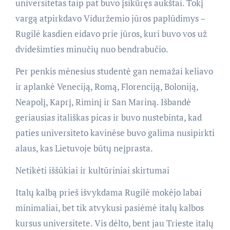
universitetas taip pat buvo įsikūręs aukštai. Tokį
vargą atpirkdavo Viduržemio jūros paplūdimys –
Rugilė kasdien eidavo prie jūros, kuri buvo vos už
dvidešimties minučių nuo bendrabučio.
Per penkis mėnesius studentė gan nemažai keliavo
ir aplankė Veneciją, Romą, Florenciją, Boloniją,
Neapolį, Kaprį, Riminį ir San Mariną. Išbandė
geriausias itališkas picas ir buvo nustebinta, kad
paties universiteto kavinėse buvo galima nusipirkti
alaus, kas Lietuvoje būtų neįprasta.
Netikėti iššūkiai ir kultūriniai skirtumai
Italų kalbą prieš išvykdama Rugilė mokėjo labai
minimaliai, bet tik atvykusi pasiėmė italų kalbos
kursus universitete. Vis dėlto, bent jau Trieste italų