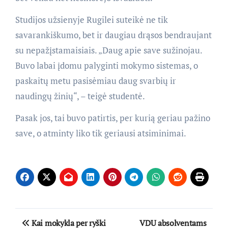
Studijos užsienyje Rugilei suteikė ne tik
savarankiškumo, bet ir daugiau drąsos bendraujant
su nepažįstamaisiais. „Daug apie save sužinojau.
Buvo labai įdomu palyginti mokymo sistemas, o
paskaitų metu pasisėmiau daug svarbių ir
naudingų žinių“, – teigė studentė.
Pasak jos, tai buvo patirtis, per kurią geriau pažino
save, o atminty liko tik geriausi atsiminimai.
Navigacija
Kai mokykla per ryški
VDU absolventams