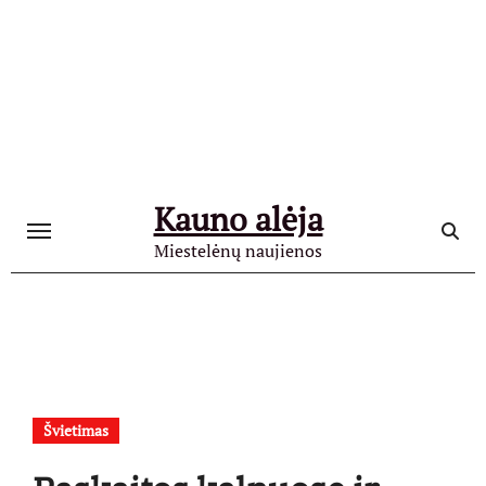
Skip
to
content
Kauno alėja
Miestelėnų naujienos
Švietimas