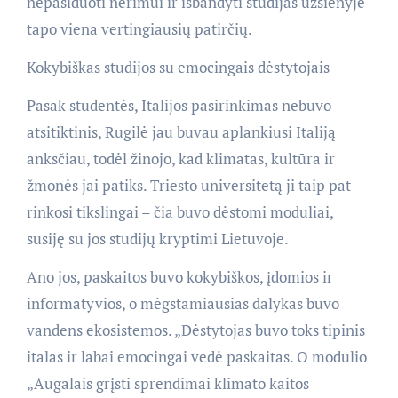
nepasiduoti nerimui ir išbandyti studijas užsienyje
tapo viena vertingiausių patirčių.
Kokybiškas studijos su emocingais dėstytojais
Pasak studentės, Italijos pasirinkimas nebuvo
atsitiktinis, Rugilė jau buvau aplankiusi Italiją
anksčiau, todėl žinojo, kad klimatas, kultūra ir
žmonės jai patiks. Triesto universitetą ji taip pat
rinkosi tikslingai – čia buvo dėstomi moduliai,
susiję su jos studijų kryptimi Lietuvoje.
Ano jos, paskaitos buvo kokybiškos, įdomios ir
informatyvios, o mėgstamiausias dalykas buvo
vandens ekosistemos. „Dėstytojas buvo toks tipinis
italas ir labai emocingai vedė paskaitas. O modulio
„Augalais grįsti sprendimai klimato kaitos