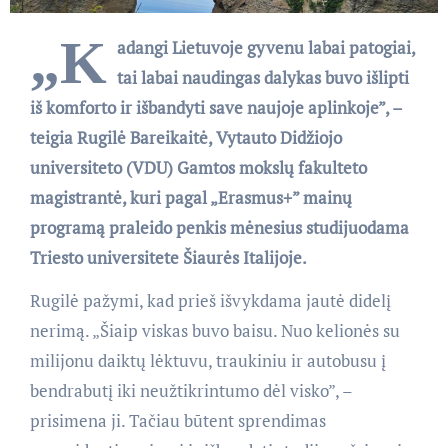
„K
adangi Lietuvoje gyvenu labai patogiai,
tai labai naudingas dalykas buvo išlipti
iš komforto ir išbandyti save naujoje aplinkoje”, –
teigia Rugilė Bareikaitė, Vytauto Didžiojo
universiteto (VDU) Gamtos mokslų fakulteto
magistrantė, kuri pagal „Erasmus+” mainų
programą praleido penkis mėnesius studijuodama
Triesto universitete Šiaurės Italijoje.
Rugilė pažymi, kad prieš išvykdama jautė didelį
nerimą. „Šiaip viskas buvo baisu. Nuo kelionės su
milijonu daiktų lėktuvu, traukiniu ir autobusu į
bendrabutį iki neužtikrintumo dėl visko”, –
prisimena ji. Tačiau būtent sprendimas