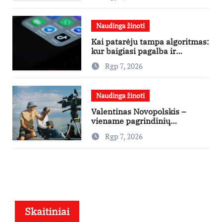
Naudinga žinoti
Kai patarėju tampa algoritmas:
kur baigiasi pagalba ir
prasideda reklama?
Rgp 7, 2026
Naudinga žinoti
Valentinas Novopolskis –
viename pagrindinių
vaidmenų penkių šalių filme
Rgp 7, 2026
„Nugalėtoja“: Lietuvos kino
teatruose – nuo rugpjūčio 7-
osios
Skaitiniai