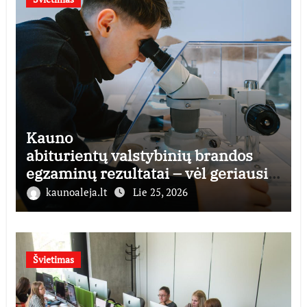
Kauno
abiturientų valstybinių brandos
egzaminų rezultatai – vėl geriausi
šalyje
kaunoaleja.lt
Lie 25, 2026
Švietimas