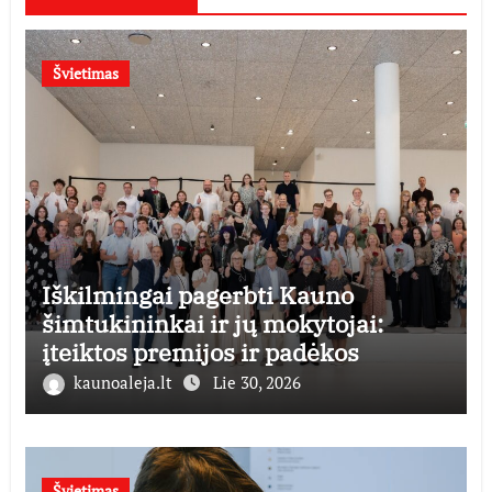
Švietimas
Iškilmingai pagerbti Kauno
šimtukininkai ir jų mokytojai:
įteiktos premijos ir padėkos
kaunoaleja.lt
Lie 30, 2026
Švietimas