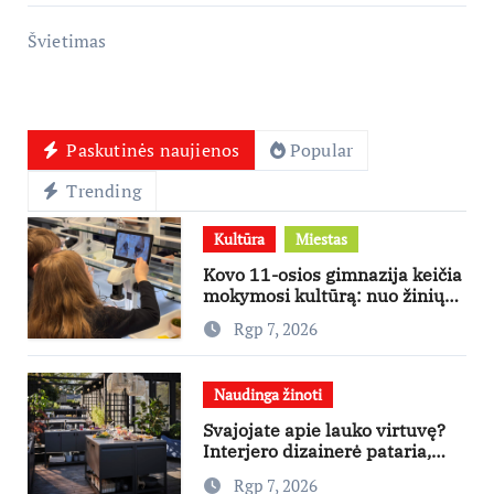
Švietimas
Paskutinės naujienos
Popular
Trending
Kultūra
Miestas
Kovo 11-osios gimnazija keičia
mokymosi kultūrą: nuo žinių
kaupimo – prie jų supratimo ir
Rgp 7, 2026
taikymo
Naudinga žinoti
Svajojate apie lauko virtuvę?
Interjero dizainerė pataria,
nuo ko pradėti
Rgp 7, 2026