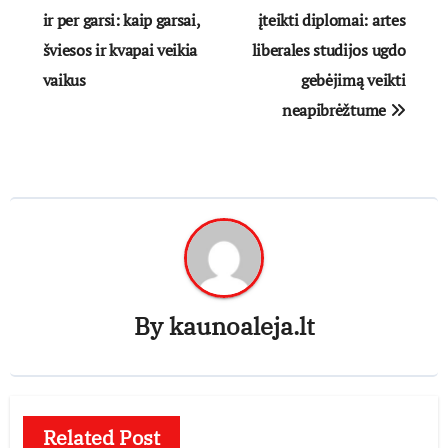
tarp
ir per garsi: kaip garsai,
įteikti diplomai: artes
šviesos ir kvapai veikia
liberales studijos ugdo
įrašų
vaikus
gebėjimą veikti
neapibrėžtume
By
kaunoaleja.lt
Related Post