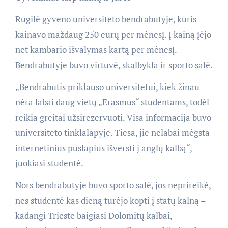
Rugilė gyveno universiteto bendrabutyje, kuris
kainavo maždaug 250 eurų per mėnesį. Į kainą įėjo
net kambario išvalymas kartą per mėnesį.
Bendrabutyje buvo virtuvė, skalbykla ir sporto salė.
„Bendrabutis priklauso universitetui, kiek žinau
nėra labai daug vietų „Erasmus“ studentams, todėl
reikia greitai užsirezervuoti. Visa informacija buvo
universiteto tinklalapyje. Tiesa, jie nelabai mėgsta
internetinius puslapius išversti į anglų kalbą“, –
juokiasi studentė.
Nors bendrabutyje buvo sporto salė, jos neprireikė,
nes studentė kas dieną turėjo kopti į statų kalną –
kadangi Trieste baigiasi Dolomitų kalbai,