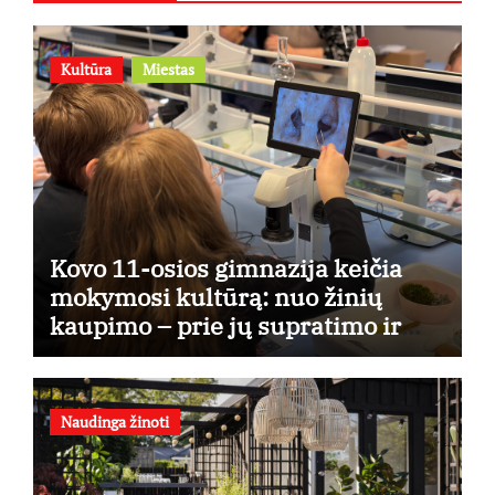
Kultūra
Miestas
Kovo 11-osios gimnazija keičia
mokymosi kultūrą: nuo žinių
kaupimo – prie jų supratimo ir
taikymo
Naudinga žinoti