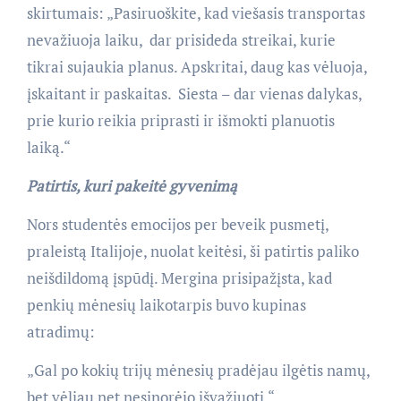
skirtumais: „Pasiruoškite, kad viešasis transportas
nevažiuoja laiku, dar prisideda streikai, kurie
tikrai sujaukia planus. Apskritai, daug kas vėluoja,
įskaitant ir paskaitas. Siesta – dar vienas dalykas,
prie kurio reikia priprasti ir išmokti planuotis
laiką.“
Patirtis, kuri pakeitė gyvenimą
Nors studentės emocijos per beveik pusmetį,
praleistą Italijoje, nuolat keitėsi, ši patirtis paliko
neišdildomą įspūdį. Mergina prisipažįsta, kad
penkių mėnesių laikotarpis buvo kupinas
atradimų:
„Gal po kokių trijų mėnesių pradėjau ilgėtis namų,
bet vėliau net nesinorėjo išvažiuoti.“