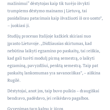
mažinimui“ dėstytojas kaip tik turėjo išvykti
trumpiems dėstymo mainams į Lietuvą, tai
pasidalinau patarimais kaip išvažiuoti iš oro uosto”,
– juokiasi ji.
Studijų procesas Italijoje kažkiek skiriasi nuo
įprasto Lietuvoje. „Didžiausias skirtumas, kad
nebūtina laikyti egzamino po paskaitų, tai reiškia,
kad gali turėti modulį pirmą semestrą, o laikyti
egzaminą, pavyzdžiui, penktą semestrą. Taip pat
paskaitų lankomumas yra savanoriškas”, – aiškina
Rugilė.
Dėstytojai, anot jos, taip buvo puikūs – draugiškai
bendravo, padėdavo, jei reikėdavo pagalbos.
Gyvenimas tarp kalnų ir jūros