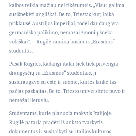
kalbos reikia mažiau nei tikėtumeis. „Visur galima
susišnekėti angliškai. Be to, Triestas kurį laiką
priklausė Austrijos imperijai, todėl dar daug yra
germaniško palikimo, nemažai žmonių šneka
vokiškai”, – Rugilė ramina būsimus „Erasmus“
studentus.
Pasak Rugilės, kadangi italai šiek tiek privengia
draugysčių su „Erasmus“ studentais, ji
susidraugavo su este ir suome, kurios lankė tas
pačias paskaitas. Be to, Triesto universitete buvo ir
nemažai lietuvių.
Studentams, kurie planuoja mokytis Italijoje,
Rugilė pataria pradėti iš anksto tvarkytis
dokumentus ir susitaikyti su Italijos kultūros