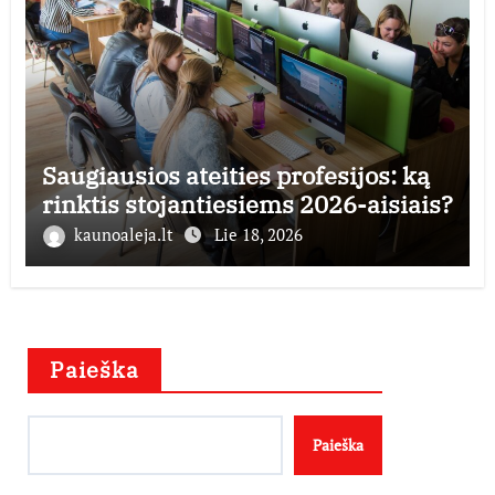
Saugiausios ateities profesijos: ką
rinktis stojantiesiems 2026-aisiais?
kaunoaleja.lt
Lie 18, 2026
Paieška
Paieška