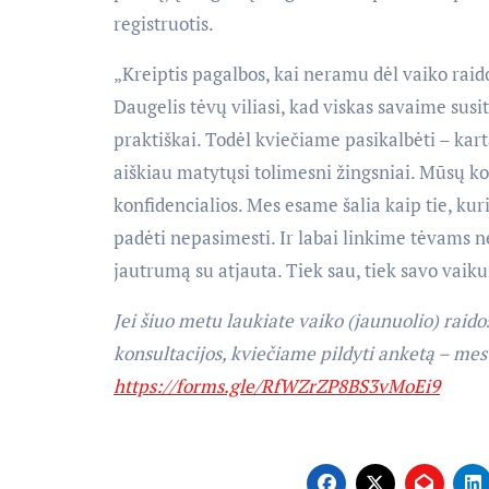
registruotis.
„Kreiptis pagalbos, kai neramu dėl vaiko raido
Daugelis tėvų viliasi, kad viskas savaime susit
praktiškai. Todėl kviečiame pasikalbėti – ka
aiškiau matytųsi tolimesni žingsniai. Mūsų kon
konfidencialios. Mes esame šalia kaip tie, kur
padėti nepasimesti. Ir labai linkime tėvams n
jautrumą su atjauta. Tiek sau, tiek savo vaikui
Jei šiuo metu laukiate vaiko (jaunuolio) raido
konsultacijos, kviečiame pildyti anketą – me
https://forms.gle/RfWZrZP8BS3vMoEi9