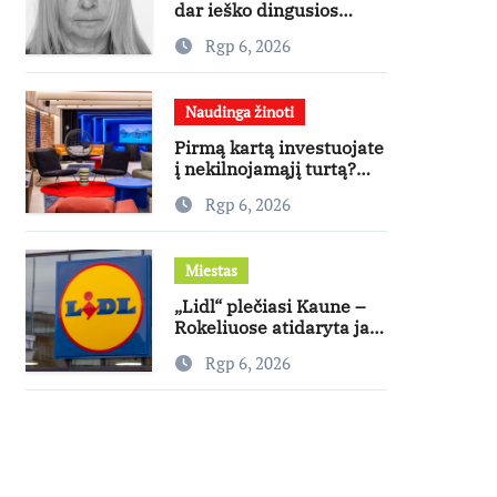
dar ieško dingusios
moters
Rgp 6, 2026
Naudinga žinoti
Pirmą kartą investuojate
į nekilnojamąjį turtą?
Ekspertas pataria, kaip
Rgp 6, 2026
pasirinkti būstą, kuris
generuos grąžą
Miestas
„Lidl“ plečiasi Kaune –
Rokeliuose atidaryta jau
20-oji parduotuvė
Rgp 6, 2026
mieste