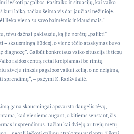
imi ieškoti pagalbos. Pasitaiko ir situacijų, kai vaiko
š kurį laiką, tačiau šeima vis dar jaučiasi nežinioje,
l lieka viena su savo baimėmis ir klausimais.“
u, tėvų dažnai paklausiu, ką jie norėtų „palikti“
kiti – skausmingą liūdesį, o vieno tėčio atsakymas buvo
kę diagnozę“. Galbūt konkretaus vaiko situacija iš tiesų
Vaiko raidos centrą retai kreipiamasi be rimtų
kiu atveju rinksis pagalbos vaikui kelią, o ne neigimą,
oti sprendimų“, – pažymi K. Radžvilaitė.
usimą gana skausmingai apsvarsto daugelis tėvų,
ntama, kad vieniems augant, o kitiems senstant, šis
formas ir sprendimus. Tačiau kai dviejų ar trejų metų
ą – negali ieškoti galimų atsakymų variantų. Tikrai