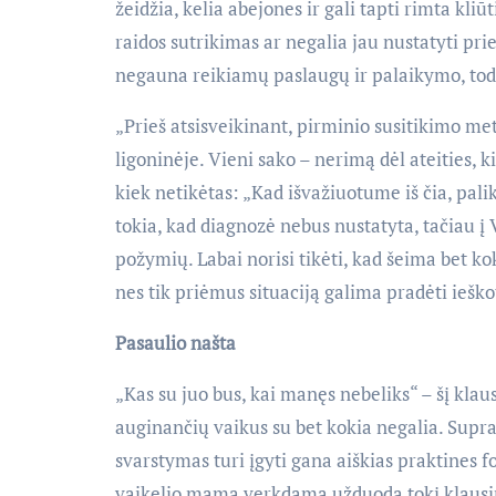
žeidžia, kelia abejones ir gali tapti rimta kliūt
raidos sutrikimas ar negalia jau nustatyti prie
negauna reikiamų paslaugų ir palaikymo, todė
„Prieš atsisveikinant, pirminio susitikimo met
ligoninėje. Vieni sako – nerimą dėl ateities, 
kiek netikėtas: „Kad išvažiuotume iš čia, pali
tokia, kad diagnozė nebus nustatyta, tačiau į 
požymių. Labai norisi tikėti, kad šeima bet ko
nes tik priėmus situaciją galima pradėti iešk
Pasaulio našta
„Kas su juo bus, kai manęs nebeliks“ – šį kla
auginančių vaikus su bet kokia negalia. Supra
svarstymas turi įgyti gana aiškias praktines 
vaikelio mama verkdama užduoda tokį klausim