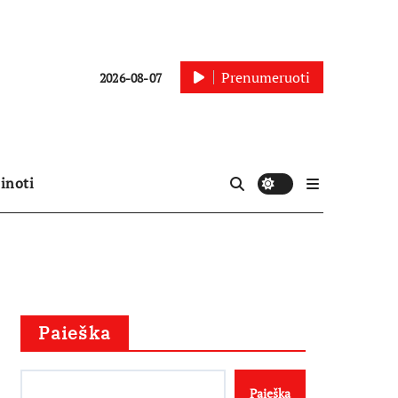
Prenumeruoti
2026-08-07
inoti
Paieška
Paieška