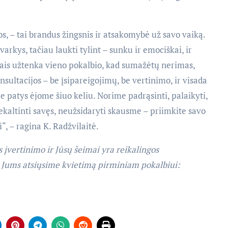
s, – tai brandus žingsnis ir atsakomybė už savo vaiką.
varkys, tačiau laukti tylint – sunku ir emociškai, ir
rtais užtenka vieno pokalbio, kad sumažėtų nerimas,
sultacijos – be įsipareigojimų, be vertinimo, ir visada
ie patys ėjome šiuo keliu. Norime padrąsinti, palaikyti,
ekaltinti savęs, neužsidaryti skausme – priimkite savo
“, – ragina K. Radžvilaitė.
s įvertinimo ir Jūsų šeimai yra reikalingos
s Jums atsiųsime kvietimą pirminiam pokalbiui: