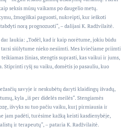
 kaip seksis mūsų vaikams po daugelio metų.
ymu, žmogiškai paguosti, nukreipti, kur ieškoti
tabdyti norą prognozuoti“, – dalijasi K. Radžvilaitė.
ų dar laukia: „Todėl, kad ir kaip norėtume, jokiu būdu
p tarsi siūlytume nieko nesiimti. Mes kviečiame priimti
teikiamas žinias, stengtis suprasti, kas vaikui ir jums,
. Stiprinti ryšį su vaiku, domėtis jo pasauliu, kuo
iežasčių savyje ir neskubėtų daryti klaidingų išvadų,
tumų, kyla „iš per didelės meilės“. Stengiamės
ozę, išvyks su tuo pačiu vaiku, kurį pirmiausia ir
e jam padėti, turėsime kažką keisti kasdienybėje,
listų ir terapeutų“, – pataria K. Radžvilaitė.