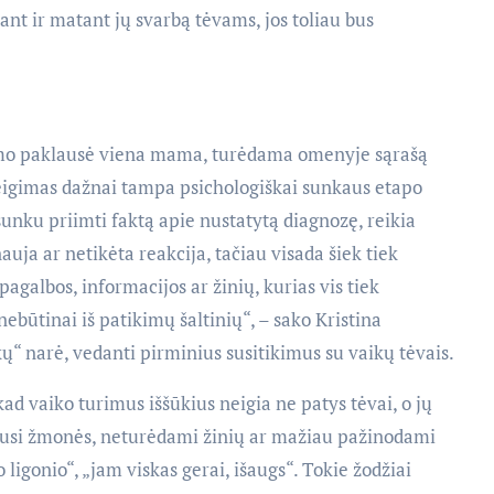
ant ir matant jų svarbą tėvams, jos toliau bus
ikimo paklausė viena mama, turėdama omenyje sąrašą
eigimas dažnai tampa psichologiškai sunkaus etapo
sunku priimti faktą apie nustatytą diagnozę, reikia
nauja ar netikėta reakcija, tačiau visada šiek tiek
galbos, informacijos ar žinių, kurias vis tiek
nebūtinai iš patikimų šaltinių“, – sako Kristina
kų“ narė, vedanti pirminius susitikimus su vaikų tėvais.
kad vaiko turimus iššūkius neigia ne patys tėvai, o jų
iausi žmonės, neturėdami žinių ar mažiau pažinodami
 ligonio“, „jam viskas gerai, išaugs“. Tokie žodžiai