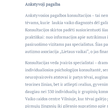
Ankstyvoji pagalba
Ankstyvosios pagalbos konsultacijos – tai ne
tėvams, kurie laukia vaiko diagnozės dėl gali
Konsultacijos skirtos padėti susiorientuoti š
praktiškai: nuo informacijos apie sutrikimus
pasiruošimo vizitams pas specialistus. Šias pa
autizmo asociacija „Lietaus vaikai“, o jas fi
Konsultacijas veda įvairūs specialistai – dra
individualiosios psichologijos konsultantė, sen
neuroįvairovės atstovai ir patys tėvai, auginan
teorines žinias, bet ir atliepti realius, gyve
daugiau nei 330 individualių ir grupinių kons
Vaiko raidos centre Vilniuje, kur tėvai galėj
pirmųjų žingsnių iki gilesnio supratimo apie 