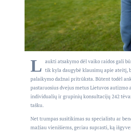
L
aukti atsakymo dėl vaiko raidos gali bū
tik kyla daugybė klausimų apie ateitį, b
palaikymo dažnai pritrūksta. Būtent todėl ank
pastaruosius dvejus metus Lietuvos autizmo as
individualių ir grupinių konsultacijų 242 tė
tašku.
Net trumpas susitikimas su specialistu ar ben
mažiau vienišiems, geriau suprasti, ką išgyven