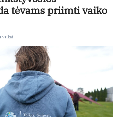
da tėvams priimti vaiko
s vaikai