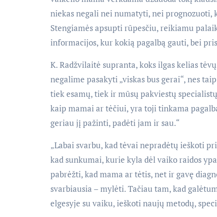
niekas negali nei numatyti, nei prognozuoti,
Stengiamės apsupti rūpesčiu, reikiamu palaik
informacijos, kur kokią pagalbą gauti, bei pris
K. Radžvilaitė supranta, koks ilgas kelias tėv
negalime pasakyti „viskas bus gerai“, nes tai
tiek esamų, tiek ir mūsų pakviestų specialistų 
kaip mamai ar tėčiui, yra toji tinkama pagalba
geriau jį pažinti, padėti jam ir sau.“
„Labai svarbu, kad tėvai nepradėtų ieškoti pr
kad sunkumai, kurie kyla dėl vaiko raidos ypa
pabrėžti, kad mama ar tėtis, net ir gavę diagn
svarbiausia – mylėti. Tačiau tam, kad galėtum
elgesyje su vaiku, ieškoti naujų metodų, specia