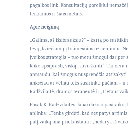
pagalbos link. Konsultacijų poreikiui nemažėj
teikiamos ir šiais metais.
Apie neigimą
„Galima, aš išsibrauksiu?“ – kartą po susit
tėvų, kviečiamų į tolimesnius užsiėmimus. N
įveikos strategija – tuo metu žmogui dar per 
laiko apsiprasti, viską „suvirškinti“. Tai nėra 
apmaudu, kai žmogus nusprendžia atsisakyti pa
anksčiau ar vėliau teks susirinkti pačiam – ir 
Radžvilaitė, dramos terapeutė ir „Lietaus vai
Pasak K. Radžvilaitės, labai dažnai pasitaiko, 
aplinka: „Tenka girdėti, kad net patys artim
patį vaiką ima priekaištauti: „nedaryk iš vaiko