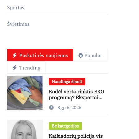
Sportas
Švietimas
Paskutinės naujienos
Popular
Trending
Naudinga žinoti
Kodėl verta rinktis EKO
programą? Ekspertai
paneigia dažniausius
Rgp 6, 2026
mitus
Be kategorijos
Kaišiadorių policija vis