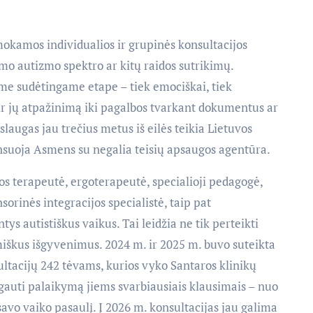
mokamos individualios ir grupinės konsultacijos
mo autizmo spektro ar kitų raidos sutrikimų.
iame sudėtingame etape – tiek emociškai, tiek
 ir jų atpažinimą iki pagalbos tvarkant dokumentus ar
slaugas jau trečius metus iš eilės teikia Lietuvos
nansuoja Asmens su negalia teisių apsaugos agentūra.
mos terapeutė, ergoterapeutė, specialioji pedagogė,
sorinės integracijos specialistė, taip pat
tys autistiškus vaikus. Tai leidžia ne tik perteikti
nimiškus išgyvenimus. 2024 m. ir 2025 m. buvo suteikta
ultacijų 242 tėvams, kurios vyko Santaros klinikų
o gauti palaikymą jiems svarbiausiais klausimais – nuo
savo vaiko pasaulį. Į 2026 m. konsultacijas jau galima