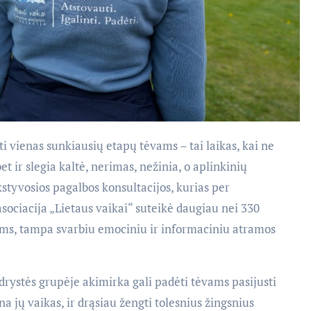
ti vienas sunkiausių etapų tėvams – tai laikas, kai ne
et ir slegia kaltė, nerimas, nežinia, o aplinkinių
styvosios pagalbos konsultacijos, kurias per
ociacija „Lietaus vaikai“ suteikė daugiau nei 330
vams, tampa svarbiu emociniu ir informaciniu atramos
drystės grupėje akimirka gali padėti tėvams pasijusti
a jų vaikas, ir drąsiau žengti tolesnius žingsnius