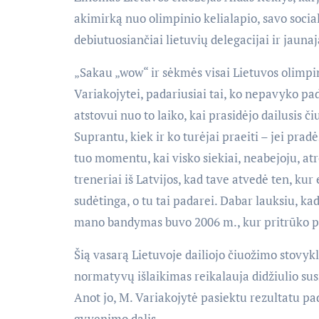
akimirką nuo olimpinio kelialapio, savo social
debiutuosiančiai lietuvių delegacijai ir jaunaj
„Sakau „wow“ ir sėkmės visai Lietuvos olimpin
Variakojytei, padariusiai tai, ko nepavyko pa
atstovui nuo to laiko, kai prasidėjo dailusis č
Suprantu, kiek ir ko turėjai praeiti – jei prad
tuo momentu, kai visko siekiai, neabejoju, at
treneriai iš Latvijos, kad tave atvedė ten, kur
sudėtinga, o tu tai padarei. Dabar lauksiu, ka
mano bandymas buvo 2006 m., kur pritrūko pus
Šią vasarą Lietuvoje dailiojo čiuožimo stovyk
normatyvų išlaikimas reikalauja didžiulio sus
Anot jo, M. Variakojytė pasiektu rezultatu pa
gyvenimo dalis.