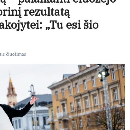
orinį rezultatą
kojytei: „Tu esi šio
sis čiuožimas