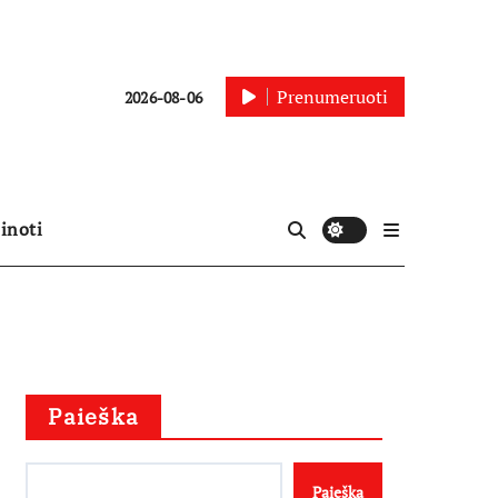
Prenumeruoti
2026-08-06
inoti
Paieška
Paieška