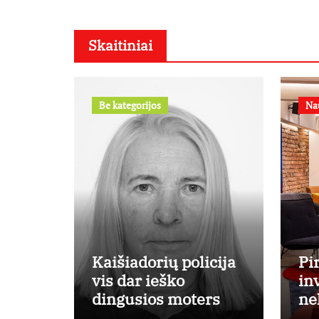
Skaitiniai
Be kategorijos
Na
Kaišiadorių policija
Pi
vis dar ieško
in
dingusios moters
ne
Ek