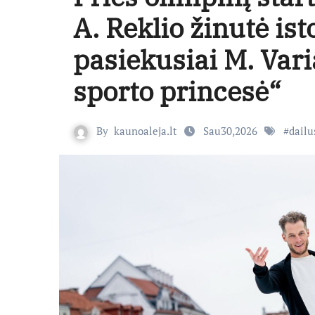
A. Reklio žinutė ist
pasiekusiai M. Varia
sporto princesė“
By
kaunoaleja.lt
Sau30,2026
#
dailu