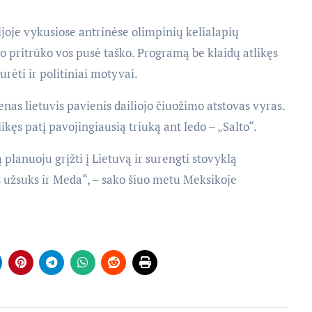
ijoje vykusiose antrinėse olimpinių kelialapių
to pritrūko vos pusė taško. Programą be klaidų atlikęs
urėti ir politiniai motyvai.
enas lietuvis pavienis dailiojo čiuožimo atstovas vyras.
tlikęs patį pavojingiausią triuką ant ledo – „Salto“.
ą planuoju grįžti į Lietuvą ir surengti stovyklą
s užsuks ir Meda“, – sako šiuo metu Meksikoje