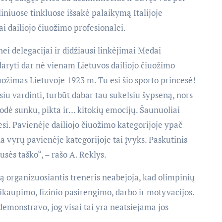
iniuose tinkluose išsakė palaikymą Italijoje
ai dailiojo čiuožimo profesionalei.
ei delegacijai ir didžiausi linkėjimai Medai
daryti dar nė vienam Lietuvos dailiojo čiuožimo
iuožimas Lietuvoje 1923 m. Tu esi šio sporto princesė!
ėsiu vardinti, turbūt dabar tau sukelsiu šypseną, nors
rodė sunku, pikta ir… kitokių emocijų. Šaunuoliai
 esi. Pavienėje dailiojo čiuožimo kategorijoje ypač
da vyrų pavienėje kategorijoje tai įvyks. Paskutinis
ės taško“, – rašo A. Reklys.
lą organizuosiantis treneris neabejoja, kad olimpinių
ikaupimo, fizinio pasirengimo, darbo ir motyvacijos.
demonstravo, jog visai tai yra neatsiejama jos