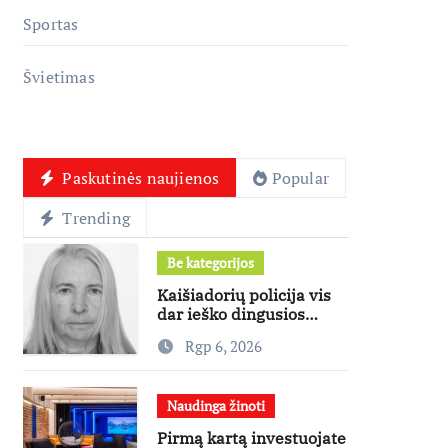
Sportas
Švietimas
Paskutinės naujienos
Popular
Trending
Be kategorijos
Kaišiadorių policija vis
dar ieško dingusios
moters
Rgp 6, 2026
Naudinga žinoti
Pirmą kartą investuojate