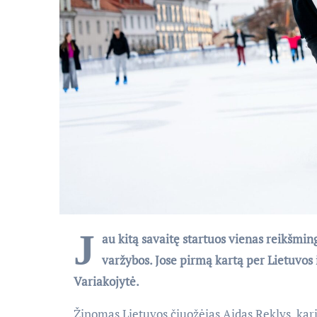
J
au kitą savaitę startuos vienas reikšmin
varžybos. Jose pirmą kartą per Lietuvos
Variakojytė.
Žinomas Lietuvos čiuožėjas Aidas Reklys, kar