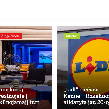
kolekciją
udinga žinoti
Miestas
rmą kartą
„Lidl“ plečiasi
vestuojate į
Kaune – Rokeliuo
kilnojamąjį turtą?
atidaryta jau 20-o
spertas pataria,
parduotuvė miest