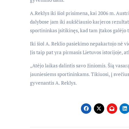
A.Reklys iki šiol prisimena, kai 2006 m. Austr
dalybose jam iki aukščiausio karjeros rezulta
sportininkas įsitikinęs, kad tam įtakos galėjo t
Iki šiol A. Reklio pasiekimo nepakartojo nė vi
Jis taip pat yra pirmasis Lietuvos istorijoje, a
„Atėjo laikas dalintis savo žiniomis. Šią vasar
jauniesiems sportininkams. Tikiuosi, į svečiu
gyvenantis A. Reklys.