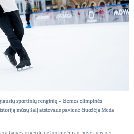
giausių sportinių renginių – žiemos olimpinės
 istoriją mūsų šalį atstovaus pavienė čiuožėja Meda
jerą baigęs prieš du dešimtmečius ir buvęs vos per