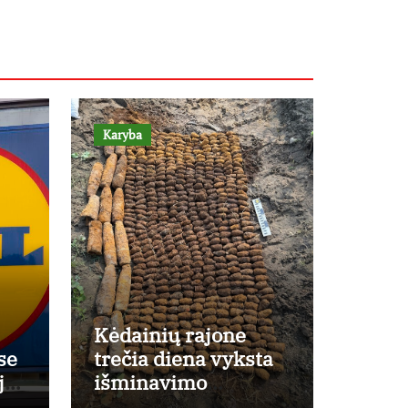
Karyba
Kėdainių rajone
se
trečia diena vyksta
ji
išminavimo
e
operacija: rastas