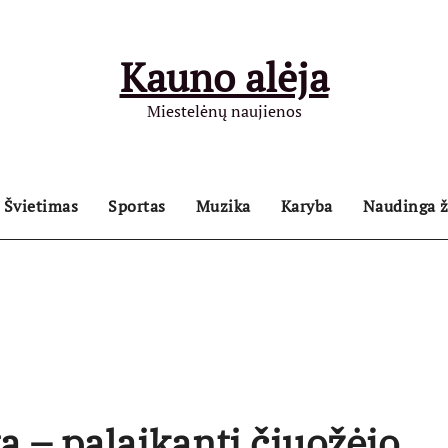
Kauno alėja
Miestelėnų naujienos
Švietimas
Sportas
Muzika
Karyba
Naudinga ž
tą – palaikanti čiuožėjo