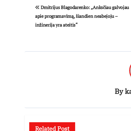
Navigacija
Dmitrijus Blagodarenko: „Anksčiau galvojau
tarp
apie programavimą, šiandien neabejoju –
įrašų
inžinerija yra ateitis“
By
k
Related Post