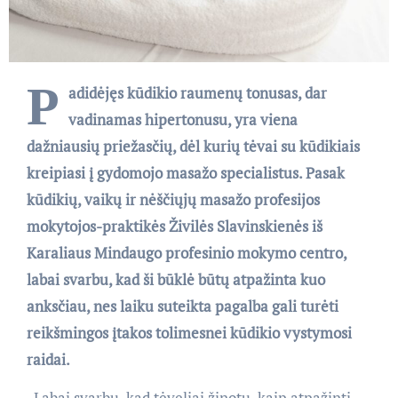
P
adidėjęs kūdikio raumenų tonusas, dar
vadinamas hipertonusu, yra viena
dažniausių priežasčių, dėl kurių tėvai su kūdikiais
kreipiasi į gydomojo masažo specialistus. Pasak
kūdikių, vaikų ir nėščiųjų masažo profesijos
mokytojos-praktikės Živilės Slavinskienės iš
Karaliaus Mindaugo profesinio mokymo centro,
labai svarbu, kad ši būklė būtų atpažinta kuo
anksčiau, nes laiku suteikta pagalba gali turėti
reikšmingos įtakos tolimesnei kūdikio vystymosi
raidai.
„Labai svarbu, kad tėveliai žinotų, kaip atpažinti