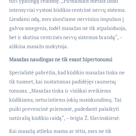
turi ypatingą reikšmę. „Pirmaisiais metais labai
intensyviai vystosi kūdikio centrinė nervų sistema.
Liesdami odą, mes siunčiame nervinius impulsus į
galvos smegenis, todėl masažas ne tik atpalaiduoja,
bet ir skatina centrinės nervų sistemos brandą“, –
aiškina masažo mokytoja.
Masažas naudingas ne tik esant hipertonusui
Specialistė pabrėžia, kad kūdikio masažas tinka ne
tik tuomet, kai nustatomas padidėjęs raumenų
tonusas. „Masažas tinka ir visiškai sveikiems
kūdikiams, neturintiems jokių nusiskundimų. Tai
puiki prevencinė priemonė, padedanti palaikyti
natūralią kūdikio raidą“, – teigia Ž. Slavinskienė.
Kai masažą atlieka mama ar tėtis, mes ne tik