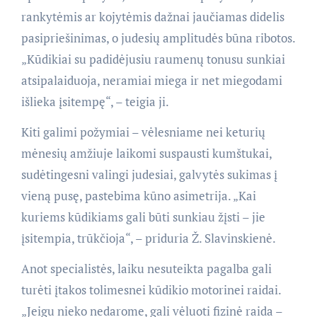
rankytėmis ar kojytėmis dažnai jaučiamas didelis
pasipriešinimas, o judesių amplitudės būna ribotos.
„Kūdikiai su padidėjusiu raumenų tonusu sunkiai
atsipalaiduoja, neramiai miega ir net miegodami
išlieka įsitempę“, – teigia ji.
Kiti galimi požymiai – vėlesniame nei keturių
mėnesių amžiuje laikomi suspausti kumštukai,
sudėtingesni valingi judesiai, galvytės sukimas į
vieną pusę, pastebima kūno asimetrija. „Kai
kuriems kūdikiams gali būti sunkiau žįsti – jie
įsitempia, trūkčioja“, – priduria Ž. Slavinskienė.
Anot specialistės, laiku nesuteikta pagalba gali
turėti įtakos tolimesnei kūdikio motorinei raidai.
„Jeigu nieko nedarome, gali vėluoti fizinė raida –