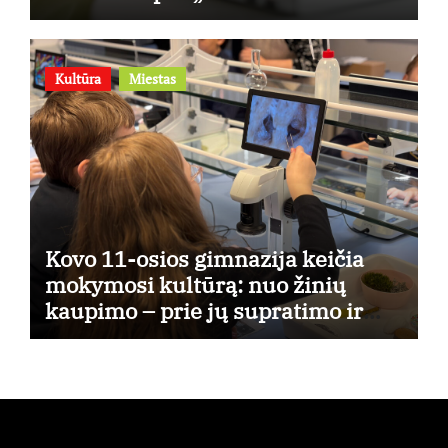
Kultūra
Miestas
Kovo 11-osios gimnazija keičia
mokymosi kultūrą: nuo žinių
kaupimo – prie jų supratimo ir
taikymo