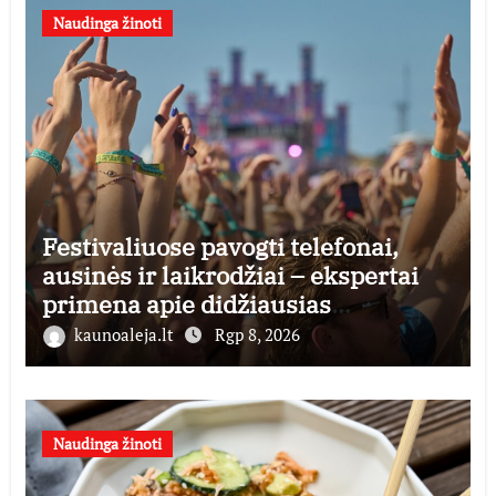
Naudinga žinoti
Festivaliuose pavogti telefonai,
ausinės ir laikrodžiai – ekspertai
primena apie didžiausias
finansines rizikas
kaunoaleja.lt
Rgp 8, 2026
Naudinga žinoti