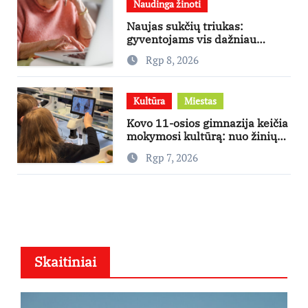
Naudinga žinoti
Naujas sukčių triukas:
gyventojams vis dažniau
skambina per „Viber“
Rgp 8, 2026
Kultūra
Miestas
Kovo 11-osios gimnazija keičia
mokymosi kultūrą: nuo žinių
kaupimo – prie jų supratimo ir
Rgp 7, 2026
taikymo
Skaitiniai