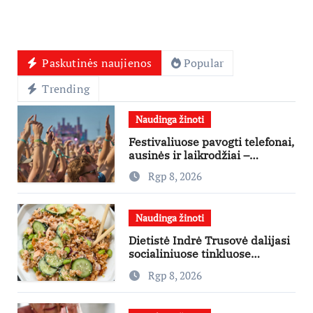
Paskutinės naujienos
Popular
Trending
Naudinga žinoti
Festivaliuose pavogti telefonai,
ausinės ir laikrodžiai –
ekspertai primena apie
Rgp 8, 2026
didžiausias finansines rizikas
Naudinga žinoti
Dietistė Indrė Trusovė dalijasi
socialiniuose tinkluose
išpopuliarėjusiu lašišos salotų
Rgp 8, 2026
receptu