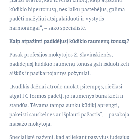
kūdikio hipertonusą, nes laiku pastebėjus, galima
padėti mažyliui atsipalaiduoti ir vystytis
harmoningai“, – sako specialistė.
Kaip atpažinti padidėjusį kūdikio raumenų tonusą?
Pasak profesijos mokytojos Ž. Slavinskienės,
padidėjusį kūdikio raumenų tonusą gali išduoti keli
aiškūs ir pasikartojantys požymiai.
„Kūdikis dažnai atrodo nuolat įsitempęs, riečiasi
atgal į C formos padėtį, jo raumenys būna kieti ir
standūs. Tėvams tampa sunku kūdikį aprengti,
pakeisti sauskelnes ar išplauti pažastis“, – pasakoja
masažo mokytoja.
Specialistė pažymi, kad atliekant pasyvius judesius