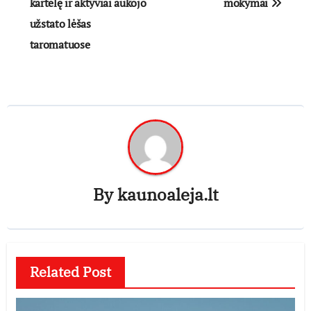
kartelę ir aktyviai aukojo
mokymai
užstato lėšas
taromatuose
By
kaunoaleja.lt
Related Post