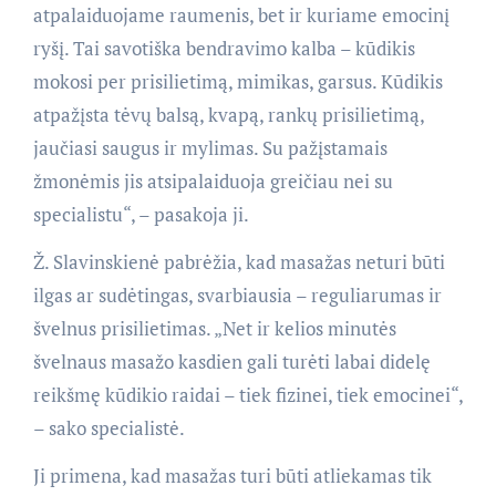
atpalaiduojame raumenis, bet ir kuriame emocinį
ryšį. Tai savotiška bendravimo kalba – kūdikis
mokosi per prisilietimą, mimikas, garsus. Kūdikis
atpažįsta tėvų balsą, kvapą, rankų prisilietimą,
jaučiasi saugus ir mylimas. Su pažįstamais
žmonėmis jis atsipalaiduoja greičiau nei su
specialistu“, – pasakoja ji.
Ž. Slavinskienė pabrėžia, kad masažas neturi būti
ilgas ar sudėtingas, svarbiausia – reguliarumas ir
švelnus prisilietimas. „Net ir kelios minutės
švelnaus masažo kasdien gali turėti labai didelę
reikšmę kūdikio raidai – tiek fizinei, tiek emocinei“,
– sako specialistė.
Ji primena, kad masažas turi būti atliekamas tik