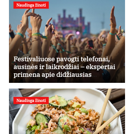
Naudinga žinoti
Festivaliuose pavogti telefonai,
ausinės ir laikrodžiai – ekspertai
primena apie didžiausias
finansines rizikas
Naudinga žinoti