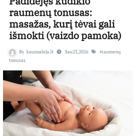
Padidėjęs kūdikio
raumenų tonusas:
masažas, kurį tėvai gali
išmokti (vaizdo pamoka)
By
kaunoaleja.lt
Sau23,2026
#
raumenų
tonusas