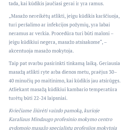
tada, kai kūdikis jaučiasi gerai ir yra ramus.
„Masažo nereikėtų atlikti, jeigu kūdikis karščiuoja,
turi peršalimo ar infekcijos požymių, yra labai
neramus ar verkia. Procedūra turi būti maloni –
jeigu kūdikiui negera, masažo atsisakome“, –
akcentuoja masažo mokytoja.
Taip pat svarbu pasirinkti tinkamą laiką. Geriausia
masažą atlikti ryte arba dienos metu, praėjus 30–
40 minučių po maitinimo, kai kūdikis jau atsirūgęs.
Atliekant masažą kūdikiui kambario temperatūra
turėtų būti 22-24 laipsniai.
Kviečiame žiūrėti vaizdo pamoką, kurioje
Karaliaus Mindaugo profesinio mokymo centro
gydomojo masažo specialistų profesijos mokytoja