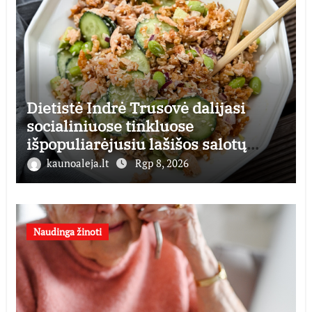
Dietistė Indrė Trusovė dalijasi
socialiniuose tinkluose
išpopuliarėjusiu lašišos salotų
receptu
kaunoaleja.lt
Rgp 8, 2026
Naudinga žinoti