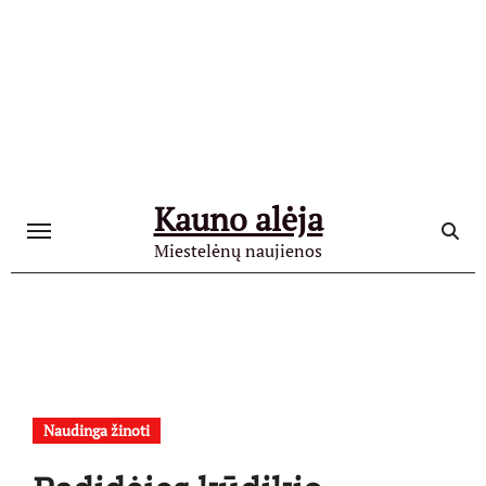
Skip
to
content
Kauno alėja
Miestelėnų naujienos
Naudinga žinoti