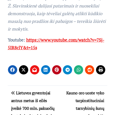
Ž. Slavinskienė dalijasi patarimais ir nuosekliai
demonstruoja, kaip tėveliai galėtų atlikti kūdikio
masažą nuo pradžios iki pabaigos – tereikia žiūrėti
ir mokytis.
Youtube:
https://www.youtube.com/watch?v=7Sj-
5IR8clY&t=15s
Navigacija
Lietuvos gyventojai
Kauno oro uoste vyko
tarp
antrus metus iš eilės
tarpinstituciniai
įveikė 700 mln. pakuočių
tarnybinių šunų
įrašų