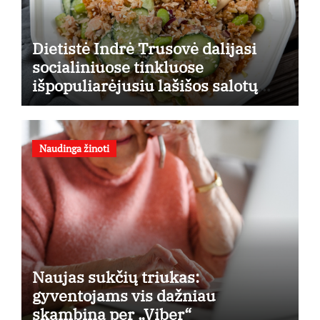
Dietistė Indrė Trusovė dalijasi
socialiniuose tinkluose
išpopuliarėjusiu lašišos salotų
receptu
Naudinga žinoti
Naujas sukčių triukas:
gyventojams vis dažniau
skambina per „Viber“