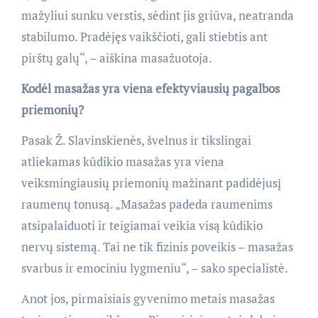
mažyliui sunku verstis, sėdint jis griūva, neatranda
stabilumo. Pradėjęs vaikščioti, gali stiebtis ant
pirštų galų“, – aiškina masažuotoja.
Kodėl masažas yra viena efektyviausių pagalbos
priemonių?
Pasak Ž. Slavinskienės, švelnus ir tikslingai
atliekamas kūdikio masažas yra viena
veiksmingiausių priemonių mažinant padidėjusį
raumenų tonusą. „Masažas padeda raumenims
atsipalaiduoti ir teigiamai veikia visą kūdikio
nervų sistemą. Tai ne tik fizinis poveikis – masažas
svarbus ir emociniu lygmeniu“, – sako specialistė.
Anot jos, pirmaisiais gyvenimo metais masažas