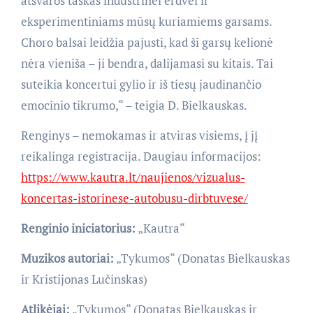
atsvaros taškas industrinei erdvei ir
eksperimentiniams mūsų kuriamiems garsams.
Choro balsai leidžia pajusti, kad ši garsų kelionė
nėra vieniša – ji bendra, dalijamasi su kitais. Tai
suteikia koncertui gylio ir iš tiesų jaudinančio
emocinio tikrumo,“ – teigia D. Bielkauskas.
Renginys – nemokamas ir atviras visiems, į jį
reikalinga registracija. Daugiau informacijos:
https://www.kautra.lt/naujienos/vizualus-
koncertas-istorinese-autobusu-dirbtuvese/
Renginio iniciatorius:
„Kautra“
Muzikos autoriai:
„Tykumos“ (Donatas Bielkauskas
ir Kristijonas Lučinskas)
Atlikėjai:
„Tykumos“ (Donatas Bielkauskas ir