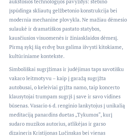
aukštosios technologijos pavyzdys: stebino
įspūdinga skliautų gelžbetonio konstrukcija bei
modernia mechanine plovykla. Ne mažiau dėmesio
sulaukė ir dramatiškos pastato statybos,
kausčiusios visuomenės ir žiniasklaidos dėmesį.
Pirmą sykį šią erdvę bus galima išvysti kitokiame,
kultūriniame kontekste.
Simboliškai sugrįžimas ir judėjimas taps savotišku
vakaro leitmotyvu – kaip į garažą sugrįžta
autobusai, o keleiviai grįžta namo, taip koncerto
klausytojai trumpam sugrįš į save ir savo vidines
būsenas. Vasario 6 d. renginio lankytojus į unikalią
meditaciją panardins duetas „Tykumos“, kurį
sudaro muzikos autorius, atlikėjas ir garso
dizaineris Kristijonas Lučinskas bei vienas