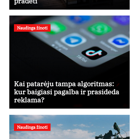
pradėti
Naudinga žinoti
Kai patarėju tampa algoritmas:
kur baigiasi pagalba ir prasideda
reklama?
Naudinga žinoti