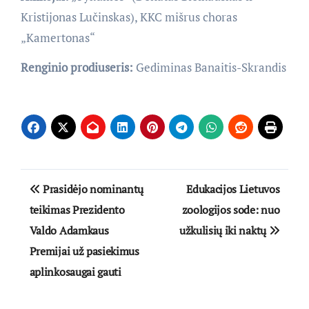
Kristijonas Lučinskas), KKC mišrus choras
„Kamertonas“
Renginio prodiuseris:
Gediminas Banaitis-Skrandis
Navigacija
Prasidėjo nominantų
Edukacijos Lietuvos
tarp
teikimas Prezidento
zoologijos sode: nuo
Valdo Adamkaus
užkulisių iki naktų
įrašų
Premijai už pasiekimus
aplinkosaugai gauti