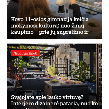
Kovo 11-osios gimnazija keičia
mokymosi kultūrą: nuo žinių
kaupimo – prie jų supratimo ir
taikymo
Naudinga žinoti
Svajojate apie lauko virtuvę?
Interjero dizainerė pataria, nuo ko