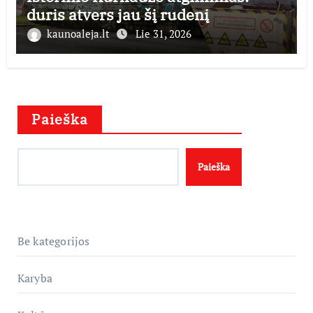
duris atvers jau šį rudenį
kaunoaleja.lt
Lie 31, 2026
Paieška
Paieška
Be kategorijos
Karyba