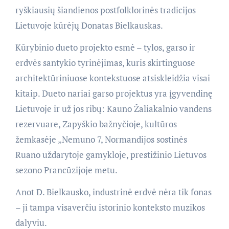
ryškiausių šiandienos postfolklorinės tradicijos
Lietuvoje kūrėjų Donatas Bielkauskas.
Kūrybinio dueto projekto esmė – tylos, garso ir
erdvės santykio tyrinėjimas, kuris skirtinguose
architektūriniuose kontekstuose atsiskleidžia visai
kitaip. Dueto nariai garso projektus yra įgyvendinę
Lietuvoje ir už jos ribų: Kauno Žaliakalnio vandens
rezervuare, Zapyškio bažnyčioje, kultūros
žemkasėje „Nemuno 7, Normandijos sostinės
Ruano uždarytoje gamykloje, prestižinio Lietuvos
sezono Prancūzijoje metu.
Anot D. Bielkausko, industrinė erdvė nėra tik fonas
– ji tampa visaverčiu istorinio konteksto muzikos
dalyviu.