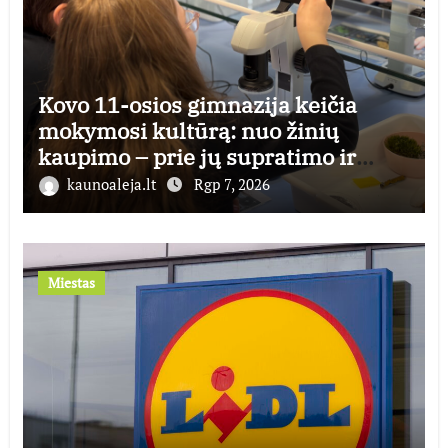
Kovo 11-osios gimnazija keičia
mokymosi kultūrą: nuo žinių
kaupimo – prie jų supratimo ir
taikymo
kaunoaleja.lt
Rgp 7, 2026
Miestas