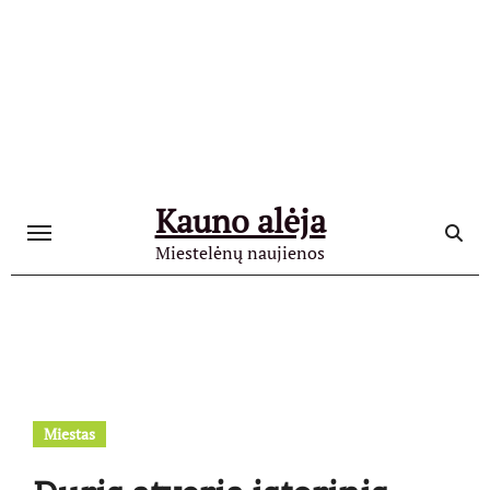
Skip
to
content
Kauno alėja
Miestelėnų naujienos
Miestas