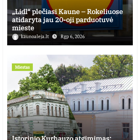
„Lidl“ plečiasi Kaune – Rokeliuose
atidaryta jau 20-oji parduotuvė
mieste
kaunoaleja.lt
Rgp 6, 2026
Miestas
Istorinio Kurhauzo atgimimas: