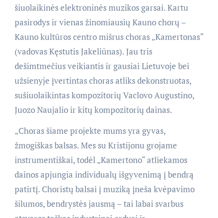
šiuolaikinės elektroninės muzikos garsai. Kartu
pasirodys ir vienas žinomiausių Kauno chorų –
Kauno kultūros centro mišrus choras „Kamertonas“
(vadovas Kęstutis Jakeliūnas). Jau tris
dešimtmečius veikiantis ir gausiai Lietuvoje bei
užsienyje įvertintas choras atliks dekonstruotas,
sušiuolaikintas kompozitorių Vaclovo Augustino,
Juozo Naujalio ir kitų kompozitorių dainas.
„Choras šiame projekte mums yra gyvas,
žmogiškas balsas. Mes su Kristijonu grojame
instrumentiškai, todėl „Kamertono“ atliekamos
dainos apjungia individualų išgyvenimą į bendrą
patirtį. Choristų balsai į muziką įneša kvėpavimo
šilumos, bendrystės jausmą – tai labai svarbus