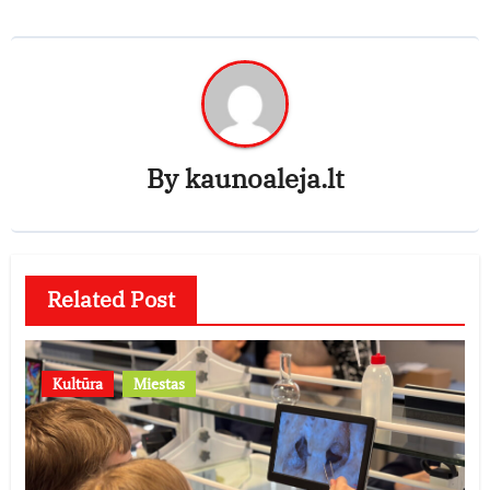
By
kaunoaleja.lt
Related Post
Kultūra
Miestas