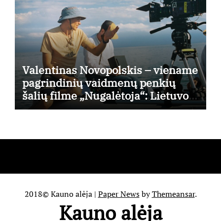
Valentinas Novopolskis – viename
pagrindinių vaidmenų penkių
šalių filme „Nugalėtoja“: Lietuvos
kino teatruose – nuo rugpjūčio 7-
osios
2018© Kauno alėja
|
Paper News
by
Themeansar
.
Kauno alėja