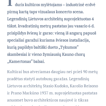
I
duris kultūros mylėtojams – industrinė erdvė
pirmą kartą taps vizualaus koncerto scena.
Legendinių Lietuvos architektų suprojektuotas 4
tūkst. kvadratinių metrų pastatas jau vasario 6 d.
prisipildys šviesų ir garso: vieną iš angarų papuoš
specialiai garažui kuriama šviesos instaliacija,
kurią papildys baltiški dueto „Tykumos“
skambesiai ir vieno žymiausių Kauno chorų
„Kamertonas“ balsai.
Kultūrai bus atveriamas daugiau nei prieš 90 metų
pradėtas statyti autobusų garažas. Legendinių
Lietuvos architektų Stasio Kudoko, Karolio Reisono
ir Prano Markūno 1937 m. suprojektuotas pastatas
anuomet buvo architektūros naujovė ir tikras