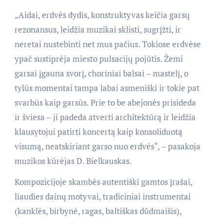
„Aidai, erdvės dydis, konstruktyvas keičia garsų
rezonansus, leidžia muzikai sklisti, sugrįžti, ir
neretai nustebinti net mus pačius. Tokiose erdvėse
ypač sustiprėja miesto pulsacijų pojūtis. Žemi
garsai įgauna svorį, choriniai balsai – mastelį, o
tylūs momentai tampa labai asmeniški ir tokie pat
svarbūs kaip garsūs. Prie to be abejonės prisideda
ir šviesa – ji padeda atverti architektūrą ir leidžia
klausytojui patirti koncertą kaip konsoliduotą
visumą, neatskiriant garso nuo erdvės“, – pasakoja
muzikos kūrėjas D. Bielkauskas.
Kompozicijoje skambės autentiški gamtos įrašai,
liaudies dainų motyvai, tradiciniai instrumentai
(kanklės, birbynė, ragas, baltiškas dūdmaišis),