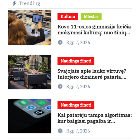
Trending
Kultūra
Miestas
Kovo 11-osios gimnazija keičia
mokymosi kultūrą: nuo žinių
kaupimo – prie jų supratimo ir
Rgp 7, 2026
taikymo
Naudinga žinoti
Svajojate apie lauko virtuvę?
Interjero dizainerė pataria,
nuo ko pradėti
Rgp 7, 2026
Naudinga žinoti
Kai patarėju tampa algoritmas:
kur baigiasi pagalba ir
prasideda reklama?
Rgp 7, 2026