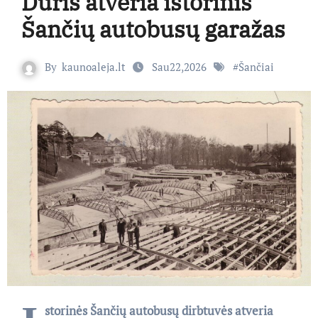
Duris atveria istorinis
Šančių autobusų garažas
By
kaunoaleja.lt
Sau22,2026
#
Šančiai
storinės Šančių autobusų dirbtuvės atveria