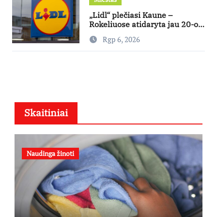
„Lidl“ plečiasi Kaune –
Rokeliuose atidaryta jau 20-oji
parduotuvė mieste
Rgp 6, 2026
Skaitiniai
Naudinga žinoti