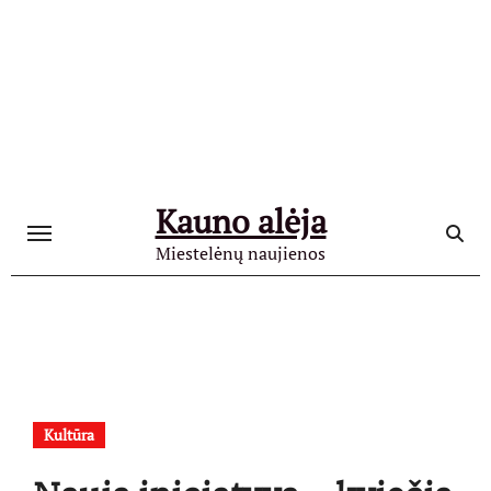
Skip
to
content
Kauno alėja
Miestelėnų naujienos
Kultūra