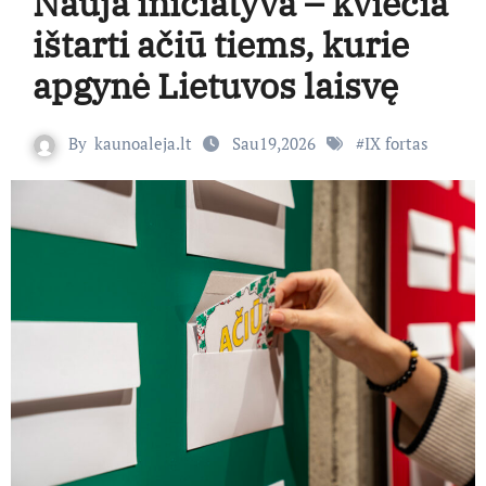
Nauja iniciatyva – kviečia
ištarti ačiū tiems, kurie
apgynė Lietuvos laisvę
By
kaunoaleja.lt
Sau19,2026
#
IX fortas