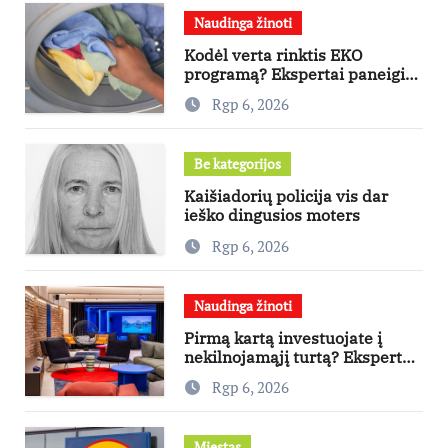
Naudinga žinoti
Kodėl verta rinktis EKO
programą? Ekspertai paneigia
dažniausius mitus
Rgp 6, 2026
Be kategorijos
Kaišiadorių policija vis dar
ieško dingusios moters
Rgp 6, 2026
Naudinga žinoti
Pirmą kartą investuojate į
nekilnojamąjį turtą? Ekspertas
pataria, kaip pasirinkti būstą,
Rgp 6, 2026
kuris generuos grąžą
Miestas