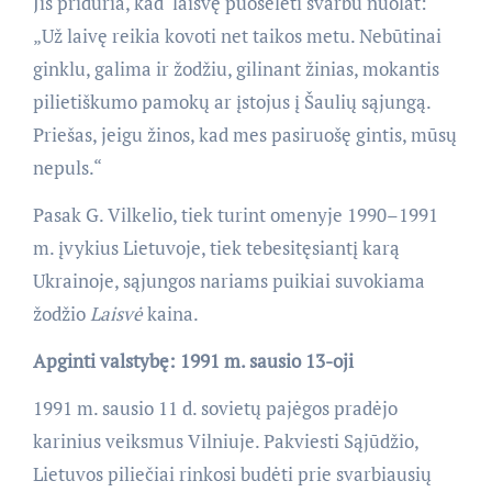
Jis priduria, kad laisvę puoselėti svarbu nuolat:
„Už laivę reikia kovoti net taikos metu. Nebūtinai
ginklu, galima ir žodžiu, gilinant žinias, mokantis
pilietiškumo pamokų ar įstojus į Šaulių sąjungą.
Priešas, jeigu žinos, kad mes pasiruošę gintis, mūsų
nepuls.“
Pasak G. Vilkelio, tiek turint omenyje 1990–1991
m. įvykius Lietuvoje, tiek tebesitęsiantį karą
Ukrainoje, sąjungos nariams puikiai suvokiama
žodžio
Laisvė
kaina.
Apginti valstybę: 1991 m. sausio 13-oji
1991 m. sausio 11 d. sovietų pajėgos pradėjo
karinius veiksmus Vilniuje. Pakviesti Sąjūdžio,
Lietuvos piliečiai rinkosi budėti prie svarbiausių