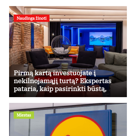
Naudinga žinoti
Pirmą kartą investuojate į
nekilnojamąjį turtą? Ekspertas
pataria, kaip pasirinkti būstą,
kuris generuos grąžą
Miestas