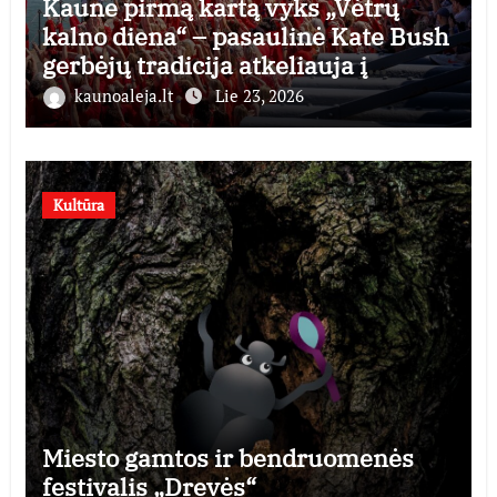
Kaune pirmą kartą vyks „Vėtrų
kalno diena“ – pasaulinė Kate Bush
gerbėjų tradicija atkeliauja į
Lietuvą
kaunoaleja.lt
Lie 23, 2026
Kultūra
Miesto gamtos ir bendruomenės
festivalis „Drevės“