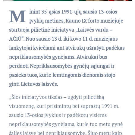
M
inint 35-ąsias 1991-ųjų sausio 13-osios
įvykių metines, Kauno IX forto muziejuje
startuoja pilietinė iniciatyva „Laisvės vardu –
AČIŪ“. Nuo sausio 13 d. iki kovo 11 d. muziejaus
lankytojai kviečiami ant atvirukų užrašyti padėkas
nepriklausomybės gynėjams. Atvirukai bus
perduoti Nepriklausomybės gynėjų sąjungai ir
pasieks tuos, kurie lemtingomis dienomis stojo
ginti Lietuvos laisvės.
„Šios iniciatyvos tikslas – ugdyti pilietišką
visuomenę, kuri prisimintų bei suprastų 1991 m.
sausio 13-osios įvykius ir padėkotų visiems
nepriklausomybės gynėjams, kurie tuo metu gynė
šalies laisvę bei nepriklausomybę. Šiuo metu kaip