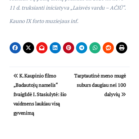
11 d. truksianti iniciatyva „Laisvės vardu – AČIŪ“.
Kauno IX forto muziejaus inf.
Navigacija
K. Kaupinio filmo
Tarptautinė meno mugė
tarp
„Badautojų namelis“
suburs daugiau nei 100
žvaigždė I. Stasiulytė: šio
dalyvių
įrašų
vaidmens laukiau visą
gyvenimą