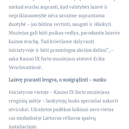
niekad svarbu suprasti, kad valstybės laisvė ir
nepriklausomybė nėra savaime suprantama
duotybė – jas būtina vertinti, saugoti ir išlaikyti.
Muziejus gali būti puikus vedlys, parodantis laisvės
kainos svarbą. Tad kviečiame dalyvauti
iniciatyvoje ir būti prasmingos akcijos dalimi“, –
sako Kauno IX forto muziejaus atstovė Erika
Venclovaitienė.
Laisvę prarasti lengva, o susigrąžinti – sunku
Iniciatyvos vietoje – Kauno IX forto muziejaus
renginių salėje – lankytojų lauks specialiai sukurti
atvirukai. Užrašytos padėkos laikinai savo vietas
ras simbolinėje Lietuvos vėliavos spalvų
instaliacijoje.