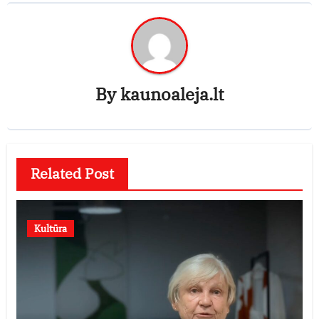
By
kaunoaleja.lt
Related Post
Kultūra