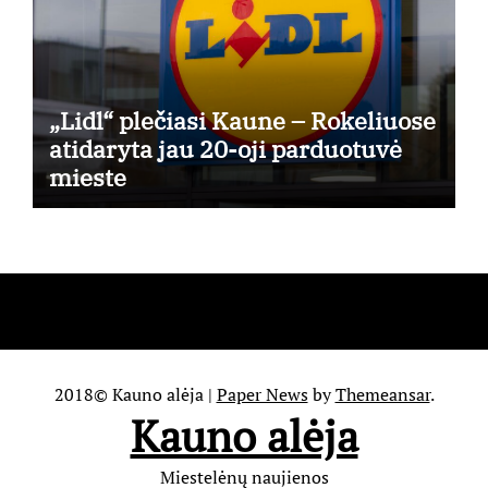
„Lidl“ plečiasi Kaune – Rokeliuose
atidaryta jau 20-oji parduotuvė
mieste
2018© Kauno alėja
|
Paper News
by
Themeansar
.
Kauno alėja
Miestelėnų naujienos