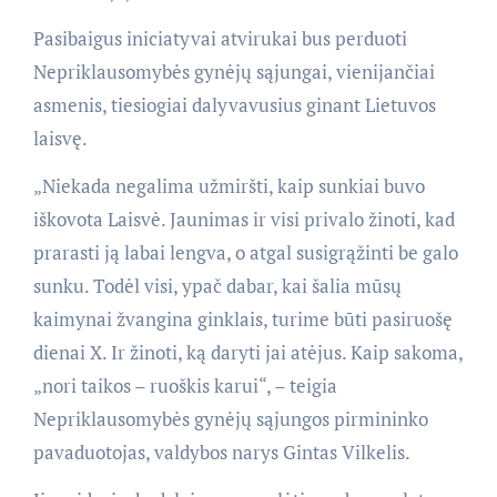
Pasibaigus iniciatyvai atvirukai bus perduoti
Nepriklausomybės gynėjų sąjungai, vienijančiai
asmenis, tiesiogiai dalyvavusius ginant Lietuvos
laisvę.
„Niekada negalima užmiršti, kaip sunkiai buvo
iškovota Laisvė. Jaunimas ir visi privalo žinoti, kad
prarasti ją labai lengva, o atgal susigrąžinti be galo
sunku. Todėl visi, ypač dabar, kai šalia mūsų
kaimynai žvangina ginklais, turime būti pasiruošę
dienai X. Ir žinoti, ką daryti jai atėjus. Kaip sakoma,
„nori taikos – ruoškis karui“, – teigia
Nepriklausomybės gynėjų sąjungos pirmininko
pavaduotojas, valdybos narys Gintas Vilkelis.