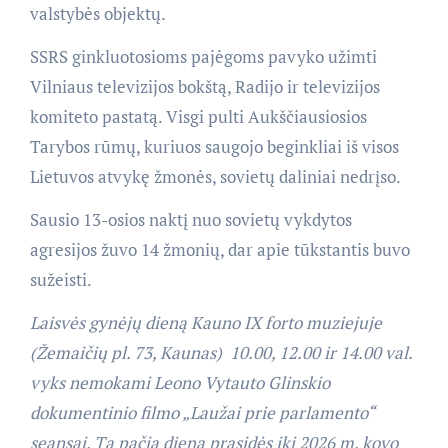
valstybės objektų.
SSRS ginkluotosioms pajėgoms pavyko užimti
Vilniaus televizijos bokštą, Radijo ir televizijos
komiteto pastatą. Visgi pulti Aukščiausiosios
Tarybos rūmų, kuriuos saugojo beginkliai iš visos
Lietuvos atvykę žmonės, sovietų daliniai nedrįso.
Sausio 13-osios naktį nuo sovietų vykdytos
agresijos žuvo 14 žmonių, dar apie tūkstantis buvo
sužeisti.
Laisvės gynėjų dieną Kauno IX forto muziejuje
(Žemaičių pl. 73, Kaunas) 10.00, 12.00 ir 14.00 val.
vyks nemokami Leono Vytauto Glinskio
dokumentinio filmo „Laužai prie parlamento“
seansai. Tą pačią dieną prasidės iki 2026 m. kovo