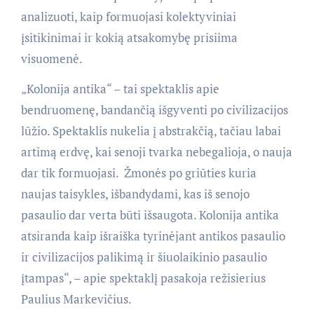
analizuoti, kaip formuojasi kolektyviniai
įsitikinimai ir kokią atsakomybę prisiima
visuomenė.
„Kolonija antika“ – tai spektaklis apie
bendruomenę, bandančią išgyventi po civilizacijos
lūžio. Spektaklis nukelia į abstrakčią, tačiau labai
artimą erdvę, kai senoji tvarka nebegalioja, o nauja
dar tik formuojasi. Žmonės po griūties kuria
naujas taisykles, išbandydami, kas iš senojo
pasaulio dar verta būti išsaugota. Kolonija antika
atsiranda kaip išraiška tyrinėjant antikos pasaulio
ir civilizacijos palikimą ir šiuolaikinio pasaulio
įtampas“, – apie spektaklį pasakoja režisierius
Paulius Markevičius.