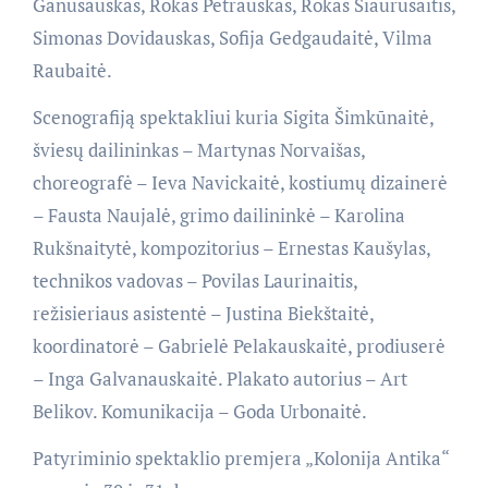
Ganusauskas, Rokas Petrauskas, Rokas Siaurusaitis,
Simonas Dovidauskas, Sofija Gedgaudaitė, Vilma
Raubaitė.
Scenografiją spektakliui kuria Sigita Šimkūnaitė,
šviesų dailininkas – Martynas Norvaišas,
choreografė – Ieva Navickaitė, kostiumų dizainerė
– Fausta Naujalė, grimo dailininkė – Karolina
Rukšnaitytė, kompozitorius – Ernestas Kaušylas,
technikos vadovas – Povilas Laurinaitis,
režisieriaus asistentė – Justina Biekštaitė,
koordinatorė – Gabrielė Pelakauskaitė, prodiuserė
– Inga Galvanauskaitė. Plakato autorius – Art
Belikov. Komunikacija – Goda Urbonaitė.
Patyriminio spektaklio premjera „Kolonija Antika“