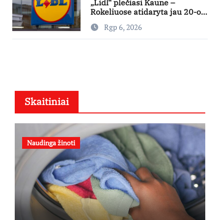
„Lidl“ plečiasi Kaune –
Rokeliuose atidaryta jau 20-oji
parduotuvė mieste
Rgp 6, 2026
Skaitiniai
Naudinga žinoti