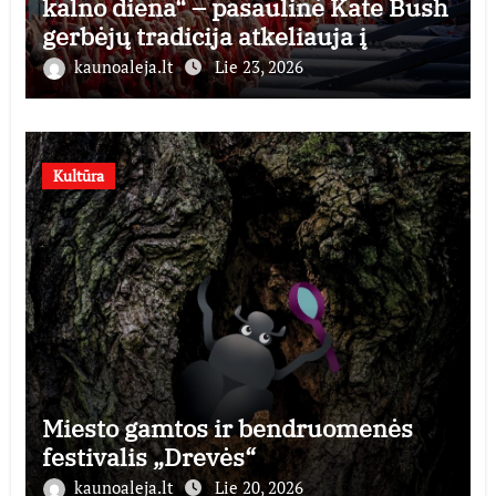
kalno diena“ – pasaulinė Kate Bush
gerbėjų tradicija atkeliauja į
Lietuvą
kaunoaleja.lt
Lie 23, 2026
Kultūra
Miesto gamtos ir bendruomenės
festivalis „Drevės“
kaunoaleja.lt
Lie 20, 2026