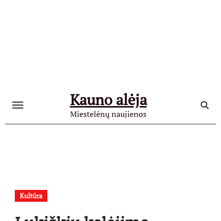
Skip
to
content
Kauno alėja
Miestelėnų naujienos
Kultūra