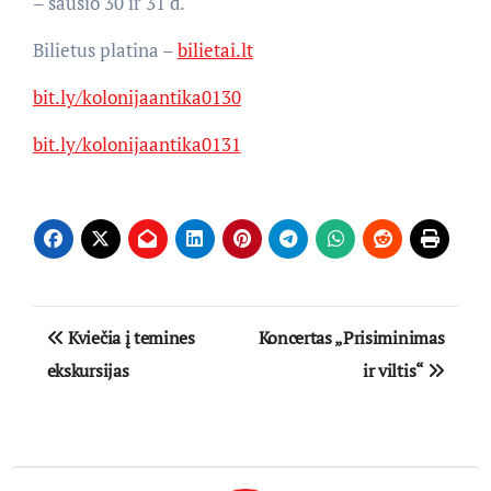
– sausio 30 ir 31 d.
Bilietus platina –
bilietai.lt
bit.ly/kolonijaantika0130
bit.ly/kolonijaantika0131
Navigacija
Kviečia į temines
Koncertas „Prisiminimas
tarp
ekskursijas
ir viltis“
įrašų