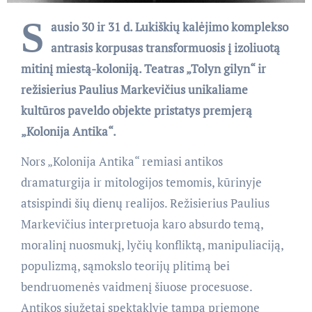
S
ausio 30 ir 31 d. Lukiškių kalėjimo komplekso
antrasis korpusas transformuosis į izoliuotą
mitinį miestą-koloniją. Teatras „Tolyn gilyn“ ir
režisierius Paulius Markevičius unikaliame
kultūros paveldo objekte pristatys premjerą
„Kolonija Antika“.
Nors „Kolonija Antika“ remiasi antikos
dramaturgija ir mitologijos temomis, kūrinyje
atsispindi šių dienų realijos. Režisierius Paulius
Markevičius interpretuoja karo absurdo temą,
moralinį nuosmukį, lyčių konfliktą, manipuliaciją,
populizmą, sąmokslo teorijų plitimą bei
bendruomenės vaidmenį šiuose procesuose.
Antikos siužetai spektaklyje tampa priemone