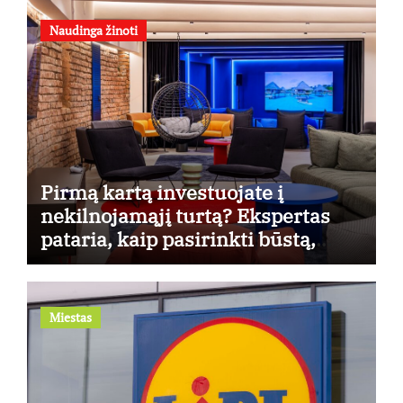
Naudinga žinoti
Pirmą kartą investuojate į
nekilnojamąjį turtą? Ekspertas
pataria, kaip pasirinkti būstą,
kuris generuos grąžą
Miestas