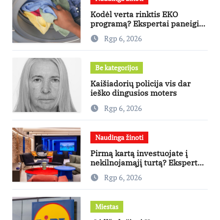
Kodėl verta rinktis EKO
programą? Ekspertai paneigia
dažniausius mitus
Rgp 6, 2026
Be kategorijos
Kaišiadorių policija vis dar
ieško dingusios moters
Rgp 6, 2026
Naudinga žinoti
Pirmą kartą investuojate į
nekilnojamąjį turtą? Ekspertas
pataria, kaip pasirinkti būstą,
Rgp 6, 2026
kuris generuos grąžą
Miestas