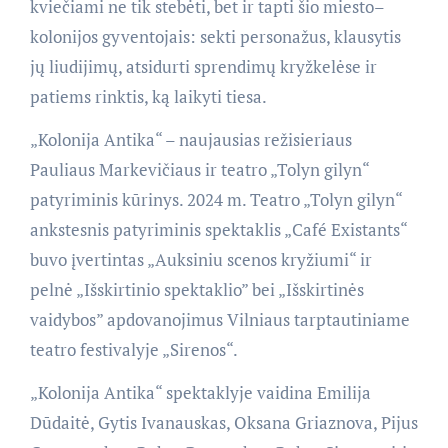
kviečiami ne tik stebėti, bet ir tapti šio miesto–
kolonijos gyventojais: sekti personažus, klausytis
jų liudijimų, atsidurti sprendimų kryžkelėse ir
patiems rinktis, ką laikyti tiesa.
„Kolonija Antika“ – naujausias režisieriaus
Pauliaus Markevičiaus ir teatro „Tolyn gilyn“
patyriminis kūrinys. 2024 m. Teatro „Tolyn gilyn“
ankstesnis patyriminis spektaklis „Café Existants“
buvo įvertintas „Auksiniu scenos kryžiumi“ ir
pelnė „Išskirtinio spektaklio” bei „Išskirtinės
vaidybos” apdovanojimus Vilniaus tarptautiniame
teatro festivalyje „Sirenos“.
„Kolonija Antika“ spektaklyje vaidina Emilija
Dūdaitė, Gytis Ivanauskas, Oksana Griaznova, Pijus