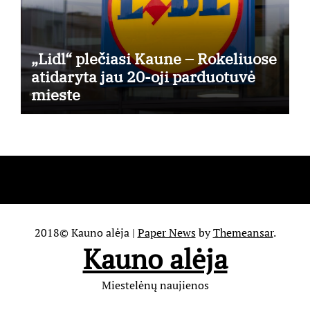
„Lidl“ plečiasi Kaune – Rokeliuose
atidaryta jau 20-oji parduotuvė
mieste
2018© Kauno alėja
|
Paper News
by
Themeansar
.
Kauno alėja
Miestelėnų naujienos