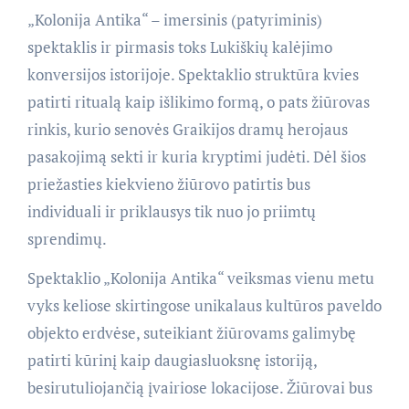
„Kolonija Antika“ – imersinis (patyriminis)
spektaklis ir pirmasis toks Lukiškių kalėjimo
konversijos istorijoje. Spektaklio struktūra kvies
patirti ritualą kaip išlikimo formą, o pats žiūrovas
rinkis, kurio senovės Graikijos dramų herojaus
pasakojimą sekti ir kuria kryptimi judėti. Dėl šios
priežasties kiekvieno žiūrovo patirtis bus
individuali ir priklausys tik nuo jo priimtų
sprendimų.
Spektaklio „Kolonija Antika“ veiksmas vienu metu
vyks keliose skirtingose unikalaus kultūros paveldo
objekto erdvėse, suteikiant žiūrovams galimybę
patirti kūrinį kaip daugiasluoksnę istoriją,
besirutuliojančią įvairiose lokacijose. Žiūrovai bus