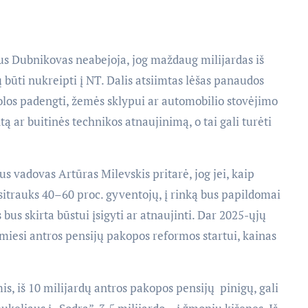
us Dubnikovas neabejoja, jog maždaug milijardas iš
 būti nukreipti į NT. Dalis atsiimtas lėšas panaudos
olos padengti, žemės sklypui ar automobilio stovėjimo
ntą ar buitinės technikos atnaujinimą, o tai gali turėti
s vadovas Artūras Milevskis pritarė, jog jei, kaip
itrauks 40–60 proc. gyventojų, į rinką bus papildomai
s bus skirta būstui įsigyti ar atnaujinti. Dar 2025-ųjų
amiesi antros pensijų pakopos reformos startui, kainas
, iš 10 milijardų antros pakopos pensijų pinigų, gali