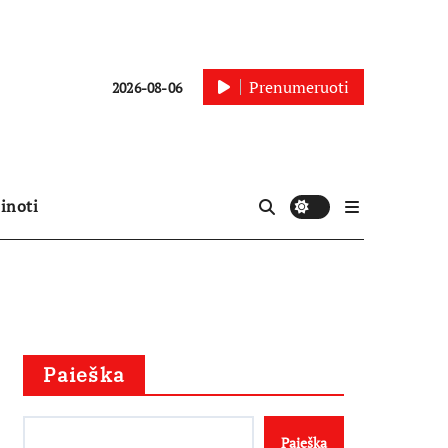
Prenumeruoti
2026-08-06
inoti
Paieška
Paieška