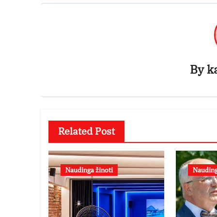
By
k
Related Post
Naudinga žinoti
Nauding