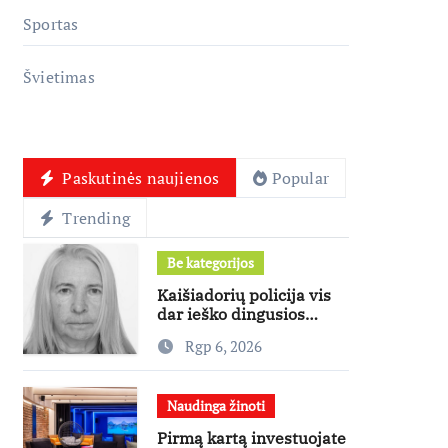
Sportas
Švietimas
Paskutinės naujienos
Popular
Trending
Be kategorijos
Kaišiadorių policija vis
dar ieško dingusios
moters
Rgp 6, 2026
Naudinga žinoti
Pirmą kartą investuojate