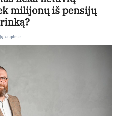
iek milijonų iš pensijų
 rinką?
ijų kaupimas