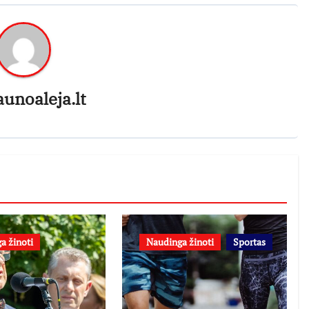
aunoaleja.lt
a žinoti
Naudinga žinoti
Sportas