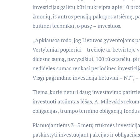
investicijas galėtų būti nukreipta apie 10 proc
žmonių, iš antros pensijų pakopos atsiėmę, pa
buitinei technikai, o pusę – investuos.
„Apklausos rodo, jog Lietuvos gyventojams pat
Vertybiniai popieriai – trečioje ar ketvirtoje
didesnę sumą, pavyzdžiui, 100 tūkstančių, pi
nedideles sumas renkasi periodines investicij
Visgi pagrindinė investicija lietuviui – NT”,
Tiems, kurie neturi daug investavimo patirties
investuoti atsiimtas lėšas, A. Milevskis rekom
obligacijas, trumpo termino obligacijų fondu
Planuojantiems 3–5 metų trukmės investicija
paskirstyti investuojant į akcijas ir obligaci