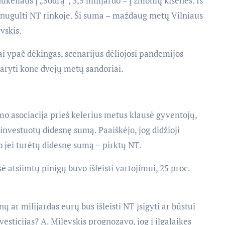
nukeliaus į „Sodrą”, 3,5 milijardo – į žmonių kišenes. Iš
 nugulti NT rinkoje. Ši suma – maždaug metų Vilniaus
vskis.
i ypač dėkingas, scenarijus dėliojosi pandemijos
aryti kone dvejų metų sandoriai.
o asociacija prieš kelerius metus klausė gyventojų,
r investuotų didesnę sumą. Paaiškėjo, jog didžioji
o jei turėtų didesnę sumą – pirktų NT.
ė atsiimtų pinigų buvo išleisti vartojimui, 25 proc.
ų ar milijardas eurų bus išleisti NT įsigyti ar būstui
nvesticijas? A. Milevskis prognozavo, jog į ilgalaikes