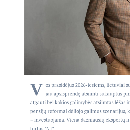
V
os prasidėjus 2026-iesiems, lietuviai 
jau apsisprendę atsiimti sukauptus pin
atgauti bei kokios galimybės atsiimtas lėšas in
pensijų reformai dėliojo galimus scenarijus, ki
– investuojama. Viena dažniausių ekspertų ir
turtas (NT).