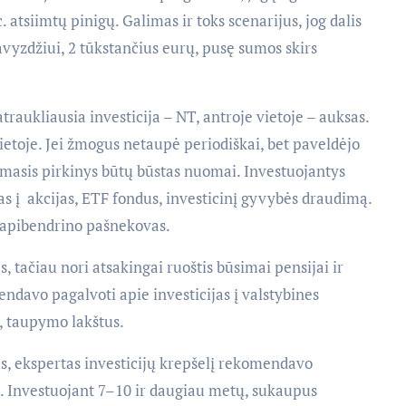
. atsiimtų pinigų. Galimas ir toks scenarijus, jog dalis
vyzdžiui, 2 tūkstančius eurų, pusę sumos skirs
raukliausia investicija – NT, antroje vietoje – auksas.
 vietoje. Jei žmogus netaupė periodiškai, bet paveldėjo
rmasis pirkinys būtų būstas nuomai. Investuojantys
as į akcijas, ETF fondus, investicinį gyvybės draudimą.
 – apibendrino pašnekovas.
, tačiau nori atsakingai ruoštis būsimai pensijai ir
endavo pagalvoti apie investicijas į valstybines
s, taupymo lakštus.
s, ekspertas investicijų krepšelį rekomendavo
jas. Investuojant 7–10 ir daugiau metų, sukaupus