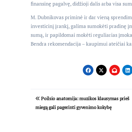
finansinę pagalvę, didžioji dalis arba visa su
M. Dubnikovas priminė ir dar vieną sprendimą
investicinį įrankį, galima sumokėti pradinę į
sumą, ir papildomai mokėti reguliarias įmoka
Bendra rekomendacija – kaupimui ateičiai kas
Navigacija
Poilsio anatomija: muzikos klausymas prieš
tarp
miegą gali pagerinti gyvenimo kokybę
įrašų