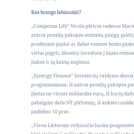
Kas brangs labiausiai?
„Compensa Life” Verslo plėtros vadovas Mari
antros pensijų pakopos atsiimtų pinigų galėtų
pradiniam įnašui ar daliai esamos būsto pask
vietai įsigyti, likusieji investuos į būsto remo
įtakos ir jų kainų augimui.
„Synergy Finance” Investicijų valdymo skyriau
prognozuojama, iš antros pensijų pakopos pas
įlietas ne vienas milijardas eurų, iš kurių dali
pabaigoje dalis NT plėtotojų, iš anksto ruošd
padidino 10 proc.
„Vieno Lietuvoje veikiančio banko prognozėmis