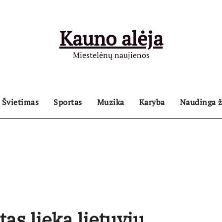
Kauno alėja
Miestelėnų naujienos
Švietimas
Sportas
Muzika
Karyba
Naudinga ž
as lieka lietuvių