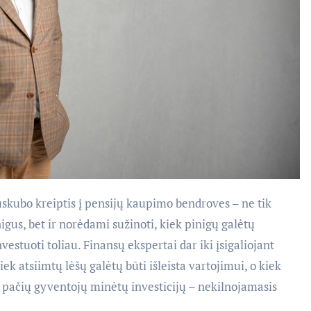
suskubo kreiptis į pensijų kaupimo bendroves – ne tik
igus, bet ir norėdami sužinoti, kiek pinigų galėtų
vestuoti toliau. Finansų ekspertai dar iki įsigaliojant
ek atsiimtų lėšų galėtų būti išleista vartojimui, o kiek
 pačių gyventojų minėtų investicijų – nekilnojamasis