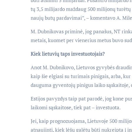
būti atsiimti 5 milijardai. Pusantro milijardo 
tų 3,5 milijardo maždaug 500 milijonų turėtų
naujų butų pardavimai”, – komentavo A. Mile
M. Dubnikovas priminė, jog panašus, NT rinka
metais, kuomet per vienerius metus buvo sud
Kiek lietuvių taps investuotojais?
Anot M. Dubnikovo, Lietuvos gyvybės draudim
kaip šie elgiasi su turimais pinigais, arba, ku
dauguma gyventojų pinigus laiko sąskaitoje, 
Estijos pavyzdys taip pat parodė, jog kone pus
laikomi sąskaitose, tiek pat – investuota.
Jei, kaip prognozuojama, Lietuvoje 500 milijon
atnaujinti, kiek lėšų galėtų būti nukreipta į i