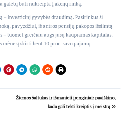
ma galėtų būti nukreipta į akcijų rinką.
 – investicinį gyvybės draudimą. Pasirinkus šį
moką, pavyzdžiui, iš antros pensijų pakopos išsiimtą
s – tuomet greičiau augs jūsų kaupiamas kapitalas.
 mėnesį skirti bent 10 proc. savo pajamų.
Žiemos šaltukas ir išmanieji įrenginiai: paaiškino,
kada gali tekti kreiptis į meistrą