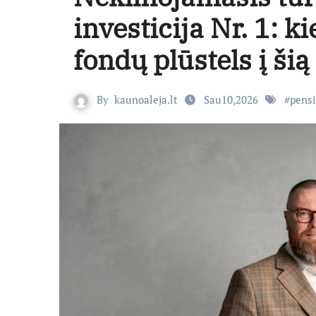
investicija Nr. 1: k
fondų plūstels į šią
By
kaunoaleja.lt
Sau10,2026
#
pens