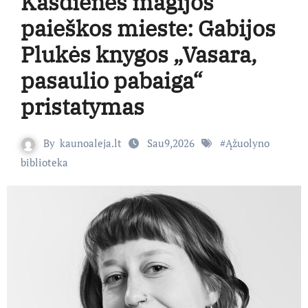
Kasdienės magijos
paieškos mieste: Gabijos
Plukės knygos „Vasara,
pasaulio pabaiga“
pristatymas
By
kaunoaleja.lt
Sau9,2026
#
Ąžuolyno
biblioteka