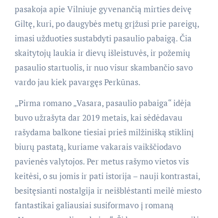
pasakoja apie Vilniuje gyvenančią mirties deivę
Giltę, kuri, po daugybės metų grįžusi prie pareigų,
imasi užduoties sustabdyti pasaulio pabaigą. Čia
skaitytojų laukia ir dievų išleistuvės, ir požemių
pasaulio startuolis, ir nuo visur skambančio savo
vardo jau kiek pavargęs Perkūnas.
„Pirma romano „Vasara, pasaulio pabaiga“ idėja
buvo užrašyta dar 2019 metais, kai sėdėdavau
rašydama balkone tiesiai prieš milžinišką stiklinį
biurų pastatą, kuriame vakarais vaikščiodavo
pavienės valytojos. Per metus rašymo vietos vis
keitėsi, o su jomis ir pati istorija – nauji kontrastai,
besitęsianti nostalgija ir neišblėstanti meilė miesto
fantastikai galiausiai susiformavo į romaną