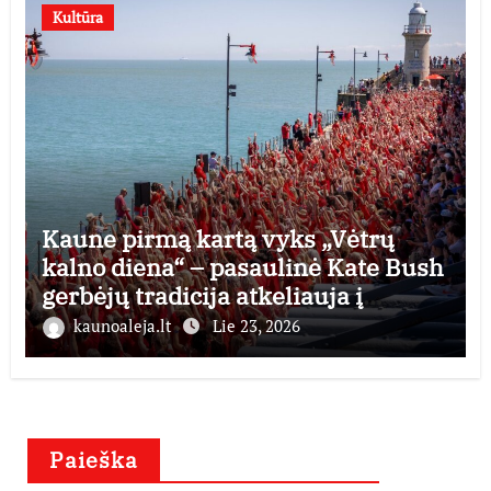
Kultūra
Kaune pirmą kartą vyks „Vėtrų
kalno diena“ – pasaulinė Kate Bush
gerbėjų tradicija atkeliauja į
Lietuvą
kaunoaleja.lt
Lie 23, 2026
Paieška