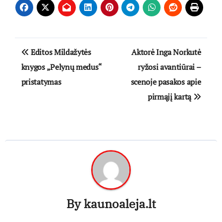
Navigacija
Editos Mildažytės
Aktorė Inga Norkutė
tarp
knygos „Pelynų medus“
ryžosi avantiūrai –
pristatymas
scenoje pasakos apie
įrašų
pirmąjį kartą
By
kaunoaleja.lt