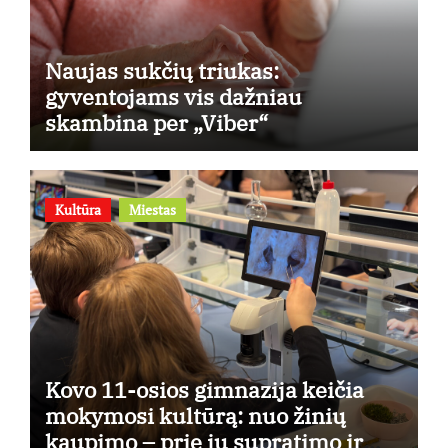
Naujas sukčių triukas:
gyventojams vis dažniau
skambina per „Viber“
Kultūra
Miestas
Kovo 11-osios gimnazija keičia
mokymosi kultūrą: nuo žinių
kaupimo – prie jų supratimo ir