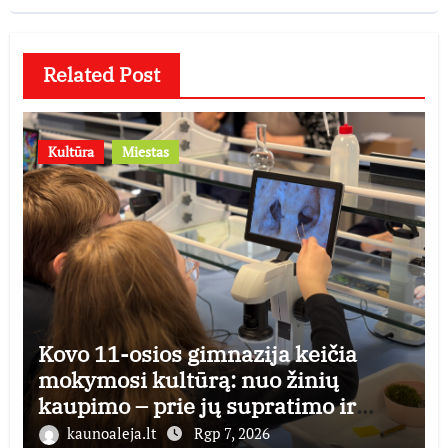
Related Post
Kultūra
Miestas
Kovo 11-osios gimnazija keičia
mokymosi kultūrą: nuo žinių
kaupimo – prie jų supratimo ir
taikymo
kaunoaleja.lt
Rgp 7, 2026