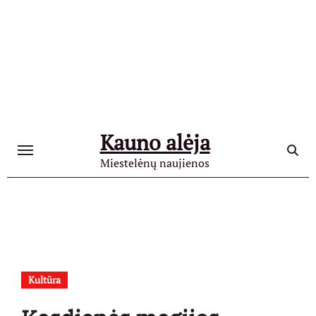
Skip
to
content
Kauno alėja
Miestelėnų naujienos
Kultūra