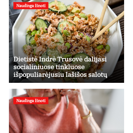
Naudinga žinoti
Dietistė Indrė Trusovė dalijasi
socialiniuose tinkluose
išpopuliarėjusiu lašišos salotų
receptu
Naudinga žinoti