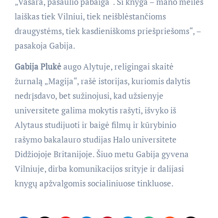
„Vasara, pasaulio pabaiga“. Ši knyga – mano meilės
laiškas tiek Vilniui, tiek neišblėstančioms
draugystėms, tiek kasdieniškoms priešpriešoms“, –
pasakoja Gabija.
Gabija Plukė
augo Alytuje, religingai skaitė
žurnalą „Magija“, rašė istorijas, kuriomis dalytis
nedrįsdavo, bet sužinojusi, kad užsienyje
universitete galima mokytis rašyti, išvyko iš
Alytaus studijuoti ir baigė filmų ir kūrybinio
rašymo bakalauro studijas Halo universitete
Didžiojoje Britanijoje. Šiuo metu Gabija gyvena
Vilniuje, dirba komunikacijos srityje ir dalijasi
knygų apžvalgomis socialiniuose tinkluose.