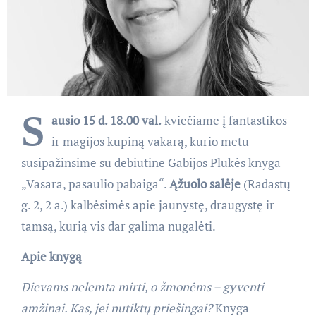
S
ausio 15 d. 18.00 val.
kviečiame į fantastikos
ir magijos kupiną vakarą, kurio metu
susipažinsime su debiutine Gabijos Plukės knyga
„Vasara, pasaulio pabaiga“.
Ąžuolo salėje
(Radastų
g. 2, 2 a.) kalbėsimės apie jaunystę, draugystę ir
tamsą, kurią vis dar galima nugalėti.
Apie knygą
Dievams nelemta mirti, o žmonėms – gyventi
amžinai. Kas, jei nutiktų priešingai?
Knyga