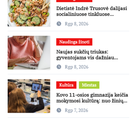
Dietistė Indrė Trusovė dalijasi
socialiniuose tinkluose
išpopuliarėjusiu lašišos salotų
Rgp 8, 2026
receptu
Naudinga žinoti
Naujas sukčių triukas:
gyventojams vis dažniau
skambina per „Viber“
Rgp 8, 2026
Kultūra
Miestas
Kovo 11-osios gimnazija keičia
mokymosi kultūrą: nuo žinių
kaupimo – prie jų supratimo ir
Rgp 7, 2026
taikymo