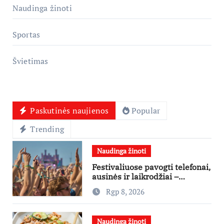
Naudinga žinoti
Sportas
Švietimas
Paskutinės naujienos
Popular
Trending
Naudinga žinoti
Festivaliuose pavogti telefonai,
ausinės ir laikrodžiai –
ekspertai primena apie
Rgp 8, 2026
didžiausias finansines rizikas
Naudinga žinoti