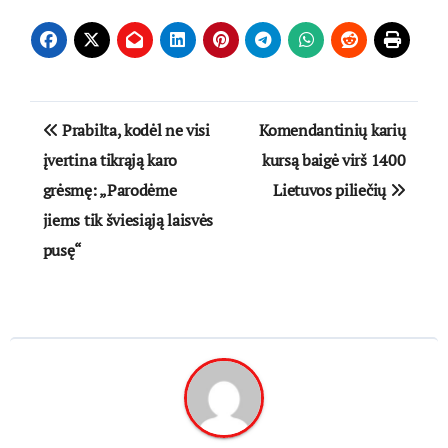
Navigacija
Prabilta, kodėl ne visi
Komendantinių karių
tarp
įvertina tikrąją karo
kursą baigė virš 1400
grėsmę: „Parodėme
Lietuvos piliečių
įrašų
jiems tik šviesiąją laisvės
pusę“