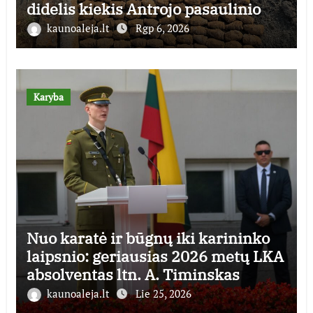
didelis kiekis Antrojo pasaulinio
karo laikų standartinės amunicijos
kaunoaleja.lt
Rgp 6, 2026
ir jos dalių
Karyba
Nuo karatė ir būgnų iki karininko
laipsnio: geriausias 2026 metų LKA
absolventas ltn. A. Timinskas
kaunoaleja.lt
Lie 25, 2026