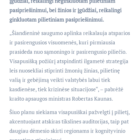
įgūdžiai, reikalingi neginkluotam pilietiniam
pasipriešinimui, bei žinios ir įgūdžiai, reikalingi
ginkluotam pilietiniam pasipriešinimui.
„Šiandieninė saugumo aplinka reikalauja atsparios
ir pasirengusios visuomenės, kuri pirmiausia
prasideda nuo sąmoningo ir pasirengusio piliečio.
Visapusišką požiūrį atspindinti ilgametė strategija
leis nuosekliai stiprinti žmonių žinias, pilietinę
valią ir gebėjimą veikti valstybės labui tiek
kasdienėse, tiek krizinėse situacijose“, – pabrėžė
krašto apsaugos ministras Robertas Kaunas.
Šiuo planu siekiama visapusiškai pažvelgti į pilietį,
akcentuojant atskiras tikslines auditorijas, taip pat
daugiau dėmesio skirti regionams ir kognityvinio