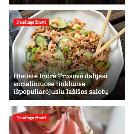
finansines rizikas
Naudinga žinoti
Dietistė Indrė Trusovė dalijasi
socialiniuose tinkluose
išpopuliarėjusiu lašišos salotų
receptu
Naudinga žinoti