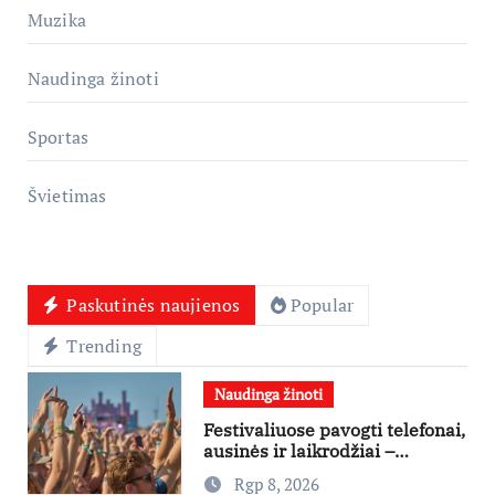
Muzika
Naudinga žinoti
Sportas
Švietimas
Paskutinės naujienos
Popular
Trending
Naudinga žinoti
Festivaliuose pavogti telefonai,
ausinės ir laikrodžiai –
ekspertai primena apie
Rgp 8, 2026
didžiausias finansines rizikas