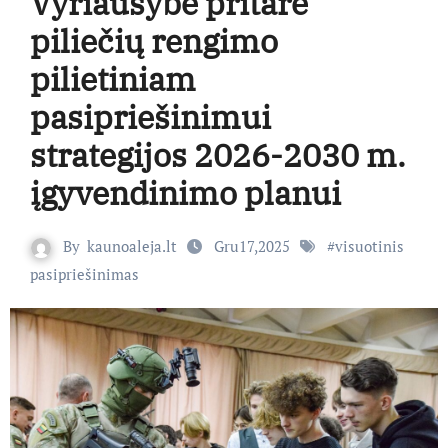
Vyriausybė pritarė
piliečių rengimo
pilietiniam
pasipriešinimui
strategijos 2026-2030 m.
įgyvendinimo planui
By
kaunoaleja.lt
Gru17,2025
#
visuotinis
pasipriešinimas