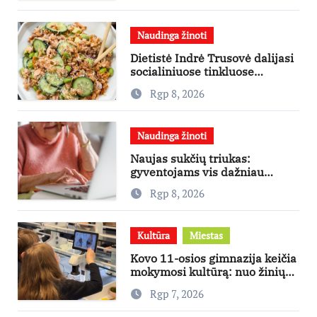
Naudinga žinoti
Dietistė Indrė Trusovė dalijasi
socialiniuose tinkluose
išpopuliarėjusiu lašišos salotų
Rgp 8, 2026
receptu
Naudinga žinoti
Naujas sukčių triukas:
gyventojams vis dažniau
skambina per „Viber“
Rgp 8, 2026
Kultūra
Miestas
Kovo 11-osios gimnazija keičia
mokymosi kultūrą: nuo žinių
kaupimo – prie jų supratimo ir
Rgp 7, 2026
taikymo