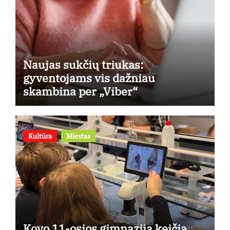
Naujas sukčių triukas:
gyventojams vis dažniau
skambina per „Viber“
Kultūra
Miestas
Kovo 11-osios gimnazija keičia