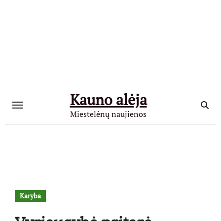
Skip
to
content
Kauno alėja
Miestelėnų naujienos
Karyba