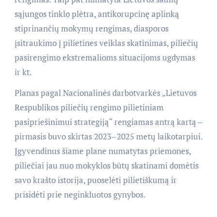
sąjungos tinklo plėtra, antikorupcinę aplinką
stiprinančių mokymų rengimas, diasporos
įsitraukimo į pilietines veiklas skatinimas, piliečių
pasirengimo ekstremalioms situacijoms ugdymas
ir kt.
Planas pagal Nacionalinės darbotvarkės „Lietuvos
Respublikos piliečių rengimo pilietiniam
pasipriešinimui strategiją“ rengiamas antrą kartą –
pirmasis buvo skirtas 2023–2025 metų laikotarpiui.
Įgyvendinus šiame plane numatytas priemones,
piliečiai jau nuo mokyklos būtų skatinami domėtis
savo krašto istorija, puoselėti pilietiškumą ir
prisidėti prie neginkluotos gynybos.