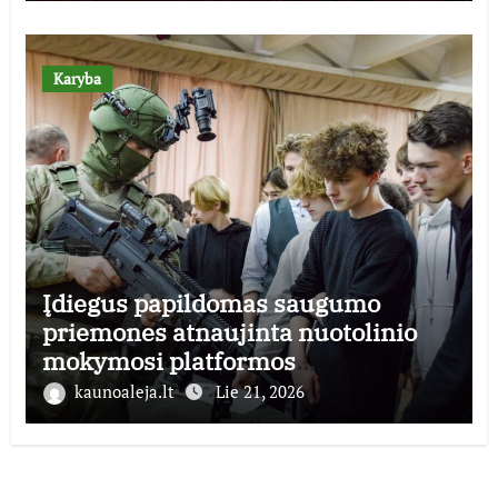
Karyba
Įdiegus papildomas saugumo
priemones atnaujinta nuotolinio
mokymosi platformos
mobilizacijosmokykla.lt veikla
kaunoaleja.lt
Lie 21, 2026