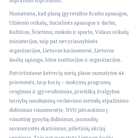
supratimo stiprinimui.
Numatoma, kad planą įgyvendins Krašto apsaugos,
Užsienio reikalų, Socialinės apsaugos ir darbo,
Kultūros, Švietimo, mokslo ir sporto, Vidaus reikalų
ministerijos, taip pat nevyriausybinės
organizacijos, Lietuvos kariuomenė, Lietuvos
šaulių sąjunga, kitos institucijos ir organizacijos.
Patvirtintame ketverių metų plane numatytos 44
priemonės, tarp kurių – mokymų programų
rengimas ir įgyvendinimas, priešiškų žvalgybos
tarnybų naudojamų verbavimo metodų atpažinimo
didinimas visuomenėje, NVO įsitraukimo į
visuotinę gynybą didinimas, jaunuolių
savanorystės skatinimas, pilietinių akcijų
rengimas. Taip pat numatyta Lietuvos šaulių