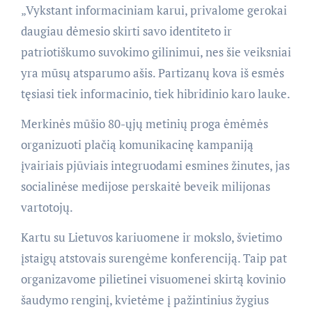
„Vykstant informaciniam karui, privalome gerokai
daugiau dėmesio skirti savo identiteto ir
patriotiškumo suvokimo gilinimui, nes šie veiksniai
yra mūsų atsparumo ašis. Partizanų kova iš esmės
tęsiasi tiek informacinio, tiek hibridinio karo lauke.
Merkinės mūšio 80-ųjų metinių proga ėmėmės
organizuoti plačią komunikacinę kampaniją
įvairiais pjūviais integruodami esmines žinutes, jas
socialinėse medijose perskaitė beveik milijonas
vartotojų.
Kartu su Lietuvos kariuomene ir mokslo, švietimo
įstaigų atstovais surengėme konferenciją. Taip pat
organizavome pilietinei visuomenei skirtą kovinio
šaudymo renginį, kvietėme į pažintinius žygius