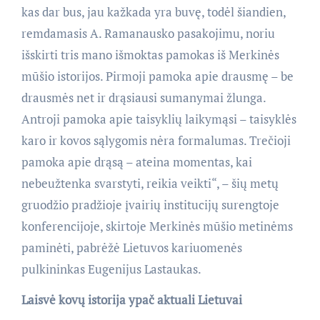
kas dar bus, jau kažkada yra buvę, todėl šiandien,
remdamasis A. Ramanausko pasakojimu, noriu
išskirti tris mano išmoktas pamokas iš Merkinės
mūšio istorijos. Pirmoji pamoka apie drausmę – be
drausmės net ir drąsiausi sumanymai žlunga.
Antroji pamoka apie taisyklių laikymąsi – taisyklės
karo ir kovos sąlygomis nėra formalumas. Trečioji
pamoka apie drąsą – ateina momentas, kai
nebeužtenka svarstyti, reikia veikti“, – šių metų
gruodžio pradžioje įvairių institucijų surengtoje
konferencijoje, skirtoje Merkinės mūšio metinėms
paminėti, pabrėžė Lietuvos kariuomenės
pulkininkas Eugenijus Lastaukas.
Laisvė kovų istorija ypač aktuali Lietuvai