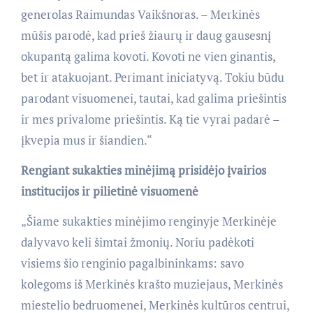
generolas Raimundas Vaikšnoras. – Merkinės
mūšis parodė, kad prieš žiaurų ir daug gausesnį
okupantą galima kovoti. Kovoti ne vien ginantis,
bet ir atakuojant. Perimant iniciatyvą. Tokiu būdu
parodant visuomenei, tautai, kad galima priešintis
ir mes privalome priešintis. Ką tie vyrai padarė –
įkvepia mus ir šiandien.“
Rengiant sukakties minėjimą prisidėjo įvairios
institucijos ir pilietinė visuomenė
„Šiame sukakties minėjimo renginyje Merkinėje
dalyvavo keli šimtai žmonių. Noriu padėkoti
visiems šio renginio pagalbininkams: savo
kolegoms iš Merkinės krašto muziejaus, Merkinės
miestelio bedruomenei, Merkinės kultūros centrui,