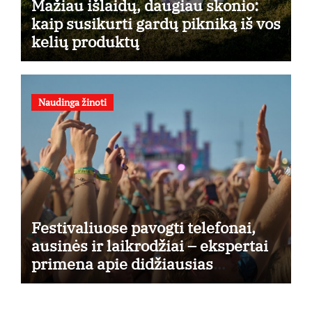
Mažiau išlaidų, daugiau skonio:
kaip susikurti gardų pikniką iš vos
kelių produktų
Naudinga žinoti
Festivaliuose pavogti telefonai,
ausinės ir laikrodžiai – ekspertai
primena apie didžiausias
finansines rizikas