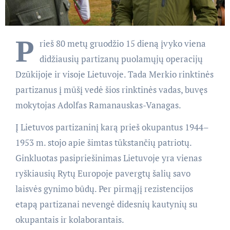
P
rieš 80 metų gruodžio 15 dieną įvyko viena
didžiausių partizanų puolamųjų operacijų
Dzūkijoje ir visoje Lietuvoje. Tada Merkio rinktinės
partizanus į mūšį vedė šios rinktinės vadas, buvęs
mokytojas Adolfas Ramanauskas-Vanagas.
Į Lietuvos partizaninį karą prieš okupantus 1944–
1953 m. stojo apie šimtas tūkstančių patriotų.
Ginkluotas pasipriešinimas Lietuvoje yra vienas
ryškiausių Rytų Europoje pavergtų šalių savo
laisvės gynimo būdų. Per pirmąjį rezistencijos
etapą partizanai nevengė didesnių kautynių su
okupantais ir kolaborantais.