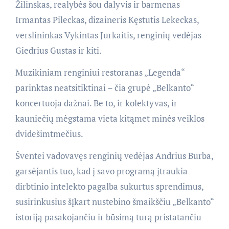
Žilinskas, realybės šou dalyvis ir barmenas
Irmantas Pileckas, dizaineris Kęstutis Lekeckas,
verslininkas Vykintas Jurkaitis, renginių vedėjas
Giedrius Gustas ir kiti.
Muzikiniam renginiui restoranas „Legenda“
parinktas neatsitiktinai – čia grupė „Belkanto“
koncertuoja dažnai. Be to, ir kolektyvas, ir
kauniečių mėgstama vieta kitąmet minės veiklos
dvidešimtmečius.
Šventei vadovavęs renginių vedėjas Andrius Burba,
garsėjantis tuo, kad į savo programą įtraukia
dirbtinio intelekto pagalba sukurtus sprendimus,
susirinkusius šįkart nustebino šmaikščiu „Belkanto“
istoriją pasakojančiu ir būsimą turą pristatančiu