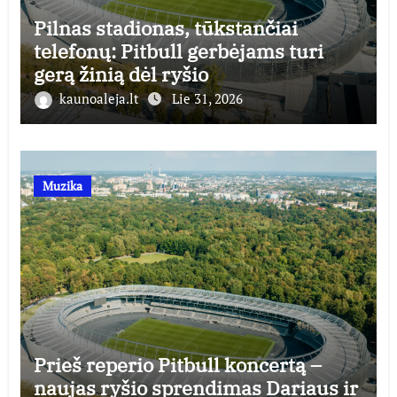
Pilnas stadionas, tūkstančiai
telefonų: Pitbull gerbėjams turi
gerą žinią dėl ryšio
kaunoaleja.lt
Lie 31, 2026
Muzika
Prieš reperio Pitbull koncertą –
naujas ryšio sprendimas Dariaus ir