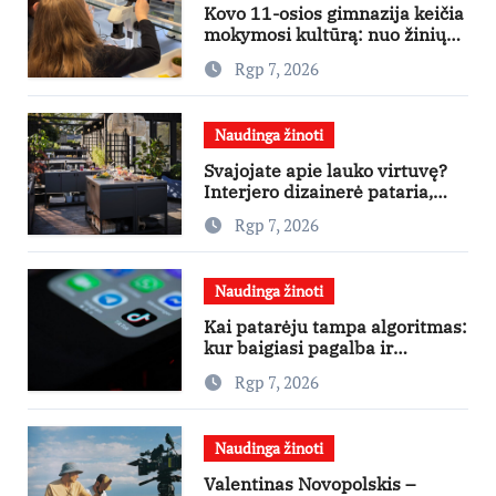
Kovo 11-osios gimnazija keičia
mokymosi kultūrą: nuo žinių
kaupimo – prie jų supratimo ir
Rgp 7, 2026
taikymo
Naudinga žinoti
Svajojate apie lauko virtuvę?
Interjero dizainerė pataria,
nuo ko pradėti
Rgp 7, 2026
Naudinga žinoti
Kai patarėju tampa algoritmas:
kur baigiasi pagalba ir
prasideda reklama?
Rgp 7, 2026
Naudinga žinoti
Valentinas Novopolskis –