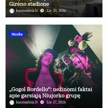
Girėno stadione
kaunoaleja.lt
Lie 30, 2026
Muzika
„Gogol Bordello“: nežinomi faktai
apie garsiąją Niujorko grupę
kaunoaleja.lt
Lie 27, 2026