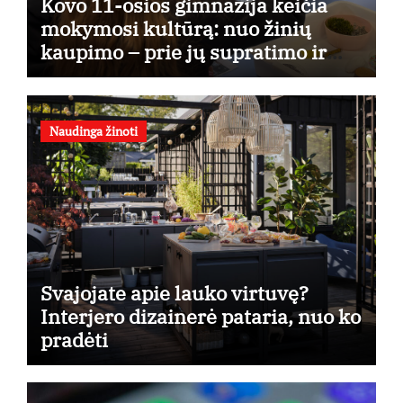
Kovo 11-osios gimnazija keičia
mokymosi kultūrą: nuo žinių
kaupimo – prie jų supratimo ir
taikymo
Naudinga žinoti
Svajojate apie lauko virtuvę?
Interjero dizainerė pataria, nuo ko
pradėti