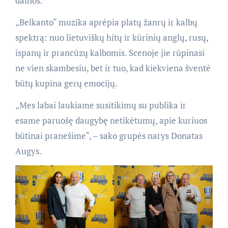
dainos.
„Belkanto“ muzika aprėpia platų žanrų ir kalbų
spektrą: nuo lietuviškų hitų ir kūrinių anglų, rusų,
ispanų ir prancūzų kalbomis. Scenoje jie rūpinasi
ne vien skambesiu, bet ir tuo, kad kiekviena šventė
būtų kupina gerų emocijų.
„Mes labai laukiame susitikimų su publika ir
esame paruošę daugybę netikėtumų, apie kuriuos
būtinai pranešime“, – sako grupės narys Donatas
Augys.