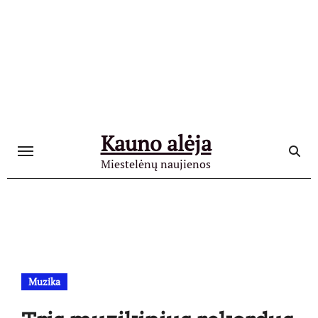
Skip
to
content
Kauno alėja
Miestelėnų naujienos
Muzika