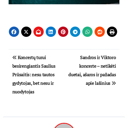
Navigacija
Koncertų turui
Sandros ir Viktoro
tarp
besirengiantis Saulius
koncerte – netikėti
Prūsaitis: nesu tautos
duetai, ašaros ir pažadas
įrašų
gydytojas, bet nesu ir
apie lašinius
nuodytojas