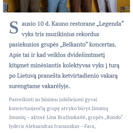
S
ausio 10 d. Kauno restorane „Legenda“
vyks tris muzikinius rekordus
pasiekusios grupės „Belkanto“ koncertas.
Apie tai ir kad veiklos dvidešimtmetį
kitąmet minėsiantis kolektyvas vyks į turą
po Lietuvą pranešta ketvirtadienio vakarą
surengtame vakarėlyje.
Pasveikinti su būsimu jubiliejumi gyvai
koncertuojančią grupę atvyko būrys žinomų
žmonių – aktorė Lina Bražinskaitė, grupės „Rondo“
lyderis Aleksandras Ivanauskas – Fara,