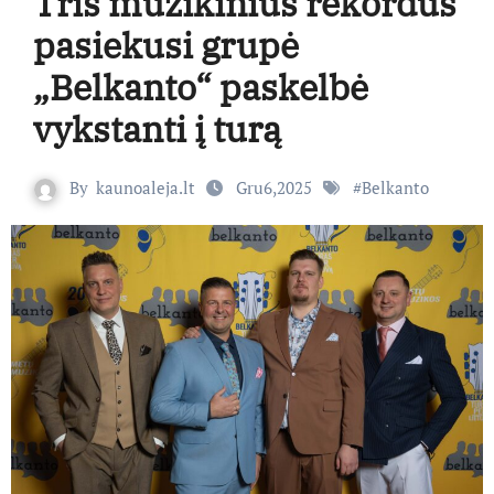
Tris muzikinius rekordus
pasiekusi grupė
„Belkanto“ paskelbė
vykstanti į turą
By
kaunoaleja.lt
Gru6,2025
#
Belkanto