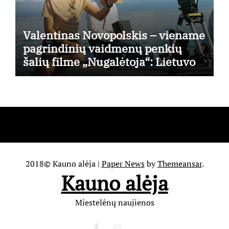
Valentinas Novopolskis – viename
pagrindinių vaidmenų penkių
šalių filme „Nugalėtoja“: Lietuvos
kino teatruose – nuo rugpjūčio 7-
osios
2018© Kauno alėja
|
Paper News
by
Themeansar
.
Kauno alėja
Miestelėnų naujienos