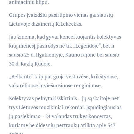
animaciniu klipu.
Grupės įvaizdžiu pasirūpino vienas garsiausių
Lietuvoje dizainerių K.Lekeckas.
Jau žinoma, kad gyvai koncertuojantis kolektyvas
kitą mėnesį pasirodys ne tik „Legendoje“, bet ir
sausio 25 d. Ilgakiemyje, Kauno rajone bei sausio
30 d. Kazlų Rūdoje.
„Belkanto“ taip pat groja vestuvėse, krikštynose,
vakarėliuose ir viešuosiuose renginiuose.
Kolektyvas pelnytai išskirtinis – jų sąskaitoje net
trys Lietuvos muzikiniai rekordai. Įspūdingiausias
jų pasiekimas – 24 valandas trukęs koncertas,
kuriame be didesnių pertraukų atlikta apie 347