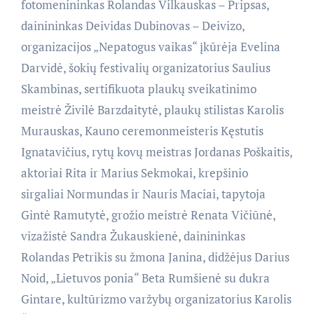
fotomenininkas Rolandas Vilkauskas – Pripsas,
dainininkas Deividas Dubinovas – Deivizo,
organizacijos „Nepatogus vaikas“ įkūrėja Evelina
Darvidė, šokių festivalių organizatorius Saulius
Skambinas, sertifikuota plaukų sveikatinimo
meistrė Živilė Barzdaitytė, plaukų stilistas Karolis
Murauskas, Kauno ceremonmeisteris Kęstutis
Ignatavičius, rytų kovų meistras Jordanas Poškaitis,
aktoriai Rita ir Marius Sekmokai, krepšinio
sirgaliai Normundas ir Nauris Maciai, tapytoja
Gintė Ramutytė, grožio meistrė Renata Vičiūnė,
vizažistė Sandra Žukauskienė, dainininkas
Rolandas Petrikis su žmona Janina, didžėjus Darius
Noid, „Lietuvos ponia“ Beta Rumšienė su dukra
Gintare, kultūrizmo varžybų organizatorius Karolis