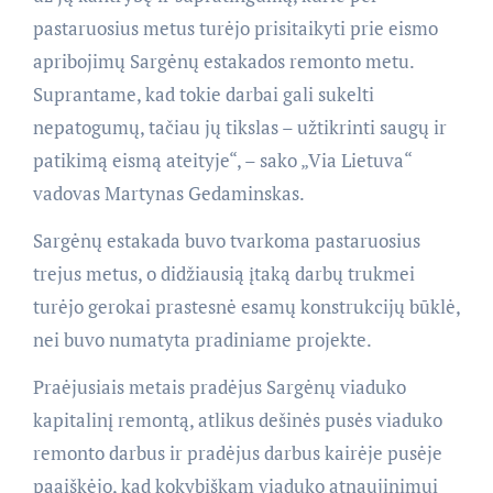
pastaruosius metus turėjo prisitaikyti prie eismo
apribojimų Sargėnų estakados remonto metu.
Suprantame, kad tokie darbai gali sukelti
nepatogumų, tačiau jų tikslas – užtikrinti saugų ir
patikimą eismą ateityje“, – sako „Via Lietuva“
vadovas Martynas Gedaminskas.
Sargėnų estakada buvo tvarkoma pastaruosius
trejus metus, o didžiausią įtaką darbų trukmei
turėjo gerokai prastesnė esamų konstrukcijų būklė,
nei buvo numatyta pradiniame projekte.
Praėjusiais metais pradėjus Sargėnų viaduko
kapitalinį remontą, atlikus dešinės pusės viaduko
remonto darbus ir pradėjus darbus kairėje pusėje
paaiškėjo, kad kokybiškam viaduko atnaujinimui