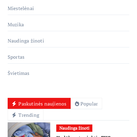
Miestelėnai
Muzika
Naudinga žinoti
Sportas
Švietimas
Paskutinės naujienos
Popular
Trending
Naudinga žinoti