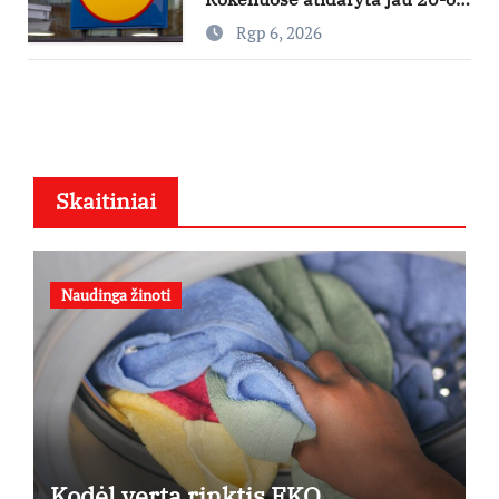
parduotuvė mieste
Rgp 6, 2026
Skaitiniai
Naudinga žinoti
Kodėl verta rinktis EKO