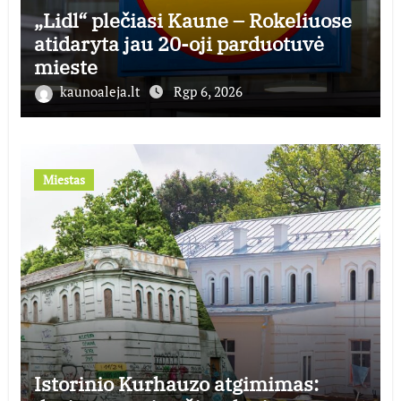
„Lidl“ plečiasi Kaune – Rokeliuose
atidaryta jau 20-oji parduotuvė
mieste
kaunoaleja.lt
Rgp 6, 2026
Miestas
Istorinio Kurhauzo atgimimas: