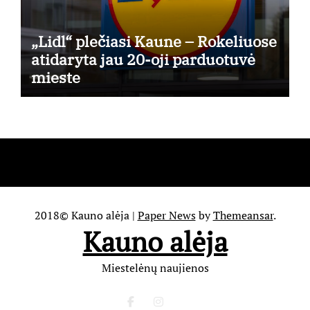
„Lidl“ plečiasi Kaune – Rokeliuose
atidaryta jau 20-oji parduotuvė
mieste
2018© Kauno alėja
|
Paper News
by
Themeansar
.
Kauno alėja
Miestelėnų naujienos