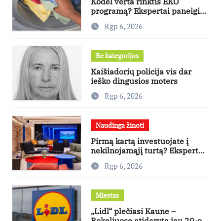
Kodėl verta rinktis EKO
programą? Ekspertai paneigia
dažniausius mitus
Rgp 6, 2026
Be kategorijos
Kaišiadorių policija vis dar
ieško dingusios moters
Rgp 6, 2026
Naudinga žinoti
Pirmą kartą investuojate į
nekilnojamąjį turtą? Ekspertas
pataria, kaip pasirinkti būstą,
Rgp 6, 2026
kuris generuos grąžą
Miestas
„Lidl“ plečiasi Kaune –
Rokeliuose atidaryta jau 20-oji