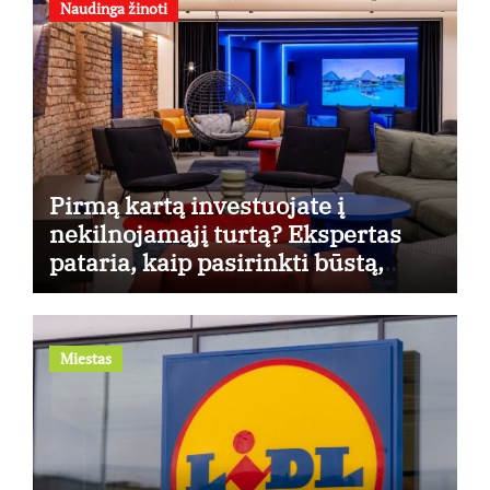
Naudinga žinoti
Pirmą kartą investuojate į
nekilnojamąjį turtą? Ekspertas
pataria, kaip pasirinkti būstą,
kuris generuos grąžą
Miestas