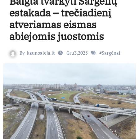
Baigta tvarkyti Sargėnų
estakada – trečiadienį
atveriamas eismas
abiejomis juostomis
By
kaunoaleja.lt
Gru3,2025
#
Sargėnai