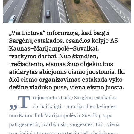
„Via Lietuva“ informuoja, kad baigti
Sargėnų estakados, esančios kelyje A5
Kaunas–Marijampolė–Suvalkai,
tvarkymo darbai. Nuo šiandien,
trečiadienio, eismas šiuo objektu bus
atidarytas abiejomis eismo juostomis. Iki
šiol eismo organizavimas estakada vyko
dešine viaduko puse, viena eismo juosta.
„T
rejus metus trukę Sargėnų estakados
darbai baigti – nuo šiandien kelionės
nuo Kauno link Marijampolės ir Suvalkų taps
patogesnės ir, svarbiausia, saugesnės. Tai – viena
pagrindinių transporto arterijų tiek vietiniams –