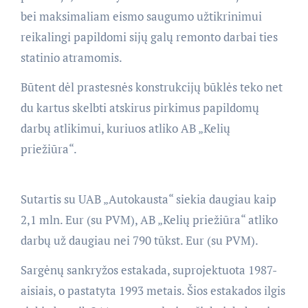
bei maksimaliam eismo saugumo užtikrinimui
reikalingi papildomi sijų galų remonto darbai ties
statinio atramomis.
Būtent dėl prastesnės konstrukcijų būklės teko net
du kartus skelbti atskirus pirkimus papildomų
darbų atlikimui, kuriuos atliko AB „Kelių
priežiūra“.
Sutartis su UAB „Autokausta“ siekia daugiau kaip
2,1 mln. Eur (su PVM), AB „Kelių priežiūra“ atliko
darbų už daugiau nei 790 tūkst. Eur (su PVM).
Sargėnų sankryžos estakada, suprojektuota 1987-
aisiais, o pastatyta 1993 metais. Šios estakados ilgis