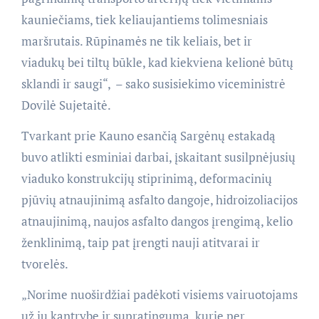
kauniečiams, tiek keliaujantiems tolimesniais
maršrutais. Rūpinamės ne tik keliais, bet ir
viadukų bei tiltų būkle, kad kiekviena kelionė būtų
sklandi ir saugi“, – sako susisiekimo viceministrė
Dovilė Sujetaitė.
Tvarkant prie Kauno esančią Sargėnų estakadą
buvo atlikti esminiai darbai, įskaitant susilpnėjusių
viaduko konstrukcijų stiprinimą, deformacinių
pjūvių atnaujinimą asfalto dangoje, hidroizoliacijos
atnaujinimą, naujos asfalto dangos įrengimą, kelio
ženklinimą, taip pat įrengti nauji atitvarai ir
tvorelės.
„Norime nuoširdžiai padėkoti visiems vairuotojams
už jų kantrybę ir supratingumą, kurie per