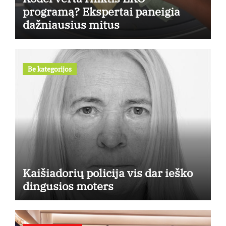
programą? Ekspertai paneigia
dažniausius mitus
Be kategorijos
Kaišiadorių policija vis dar ieško
dingusios moters