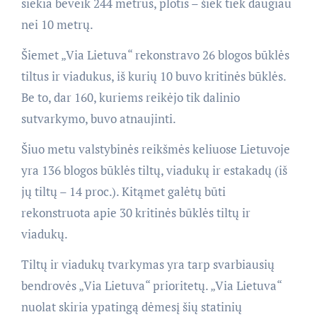
siekia beveik 244 metrus, plotis – šiek tiek daugiau
nei 10 metrų.
Šiemet „Via Lietuva“ rekonstravo 26 blogos būklės
tiltus ir viadukus, iš kurių 10 buvo kritinės būklės.
Be to, dar 160, kuriems reikėjo tik dalinio
sutvarkymo, buvo atnaujinti.
Šiuo metu valstybinės reikšmės keliuose Lietuvoje
yra 136 blogos būklės tiltų, viadukų ir estakadų (iš
jų tiltų – 14 proc.). Kitąmet galėtų būti
rekonstruota apie 30 kritinės būklės tiltų ir
viadukų.
Tiltų ir viadukų tvarkymas yra tarp svarbiausių
bendrovės „Via Lietuva“ prioritetų. „Via Lietuva“
nuolat skiria ypatingą dėmesį šių statinių