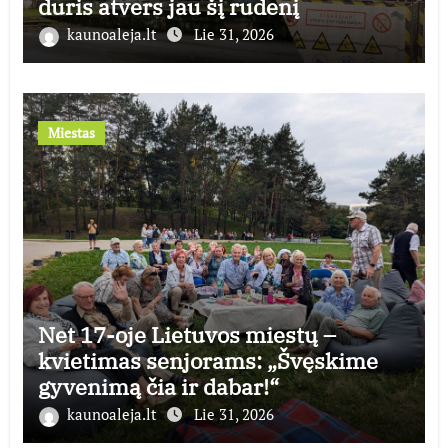
duris atvers jau šį rudenį
kaunoaleja.lt
Lie 31, 2026
Miestas
Net 17-oje Lietuvos miestų –
kvietimas senjorams: „Švęskime
gyvenimą čia ir dabar!“
kaunoaleja.lt
Lie 31, 2026