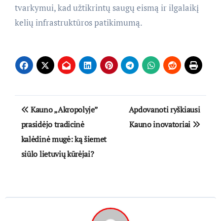
tvarkymui, kad užtikrintų saugų eismą ir ilgalaikį
kelių infrastruktūros patikimumą.
Navigacija
Kauno „Akropolyje”
Apdovanoti ryškiausi
tarp
prasidėjo tradicinė
Kauno inovatoriai
kalėdinė mugė: ką šiemet
įrašų
siūlo lietuvių kūrėjai?