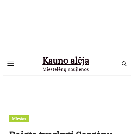
Skip
to
content
Kauno alėja
Miestelėnų naujienos
Miestas