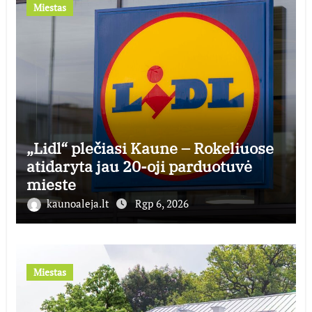
Miestas
„Lidl“ plečiasi Kaune – Rokeliuose
atidaryta jau 20-oji parduotuvė
mieste
kaunoaleja.lt
Rgp 6, 2026
Miestas