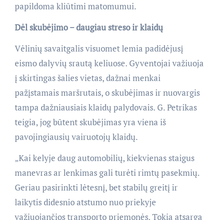
papildoma kliūtimi matomumui.
Dėl skubėjimo − daugiau streso ir klaidų
Vėlinių savaitgalis visuomet lemia padidėjusį
eismo dalyvių srautą keliuose. Gyventojai važiuoja
į skirtingas šalies vietas, dažnai menkai
pažįstamais maršrutais, o skubėjimas ir nuovargis
tampa dažniausiais klaidų palydovais. G. Petrikas
teigia, jog būtent skubėjimas yra viena iš
pavojingiausių vairuotojų klaidų.
„Kai kelyje daug automobilių, kiekvienas staigus
manevras ar lenkimas gali turėti rimtų pasekmių.
Geriau pasirinkti lėtesnį, bet stabilų greitį ir
laikytis didesnio atstumo nuo priekyje
važiuojančios transporto priemonės. Tokia atsarga