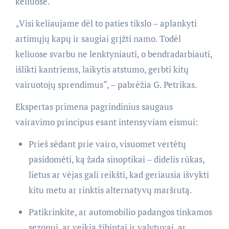
keliuose.
„Visi keliaujame dėl to paties tikslo – aplankyti
artimųjų kapų ir saugiai grįžti namo. Todėl
keliuose svarbu ne lenktyniauti, o bendradarbiauti,
išlikti kantriems, laikytis atstumo, gerbti kitų
vairuotojų sprendimus“, – pabrėžia G. Petrikas.
Ekspertas primena pagrindinius saugaus
vairavimo principus esant intensyviam eismui:
Prieš sėdant prie vairo, visuomet vertėtų
pasidomėti, ką žada sinoptikai – didelis rūkas,
lietus ar vėjas gali reikšti, kad geriausia išvykti
kitu metu ar rinktis alternatyvų maršrutą.
Patikrinkite, ar automobilio padangos tinkamos
sezonui, ar veikia žibintai ir valytuvai, ar