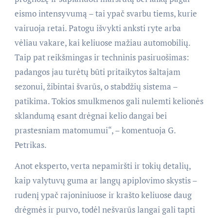
eismo intensyvumą – tai ypač svarbu tiems, kurie
vairuoja retai. Patogu išvykti anksti ryte arba
vėliau vakare, kai keliuose mažiau automobilių.
Taip pat reikšmingas ir techninis pasiruošimas:
padangos jau turėtų būti pritaikytos šaltajam
sezonui, žibintai švarūs, o stabdžių sistema –
patikima. Tokios smulkmenos gali nulemti kelionės
sklandumą esant drėgnai kelio dangai bei
prastesniam matomumui“, – komentuoja G.
Petrikas.
Anot eksperto, verta nepamiršti ir tokių detalių,
kaip valytuvų guma ar langų apiplovimo skystis –
rudenį ypač rajoniniuose ir krašto keliuose daug
drėgmės ir purvo, todėl nešvarūs langai gali tapti