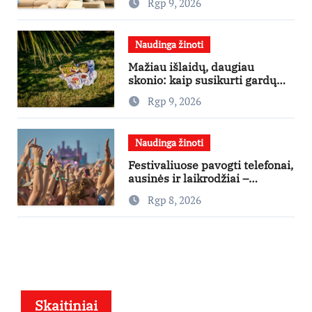
Rgp 9, 2026
Naudinga žinoti
Mažiau išlaidų, daugiau
skonio: kaip susikurti gardų
pikniką iš vos kelių produktų
Rgp 9, 2026
Naudinga žinoti
Festivaliuose pavogti telefonai,
ausinės ir laikrodžiai –
ekspertai primena apie
Rgp 8, 2026
didžiausias finansines rizikas
Skaitiniai