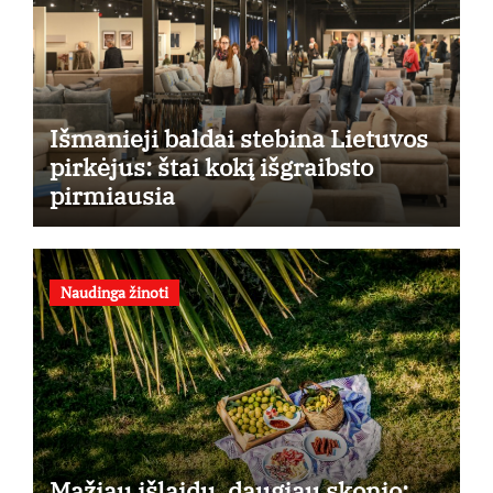
Išmanieji baldai stebina Lietuvos
pirkėjus: štai kokį išgraibsto
pirmiausia
Naudinga žinoti
Mažiau išlaidų, daugiau skonio: