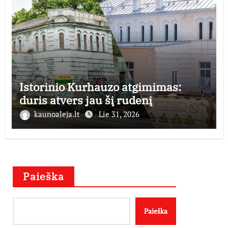
Istorinio Kurhauzo atgimimas:
duris atvers jau šį rudenį
kaunoaleja.lt
Lie 31, 2026
Paieška
Paieška