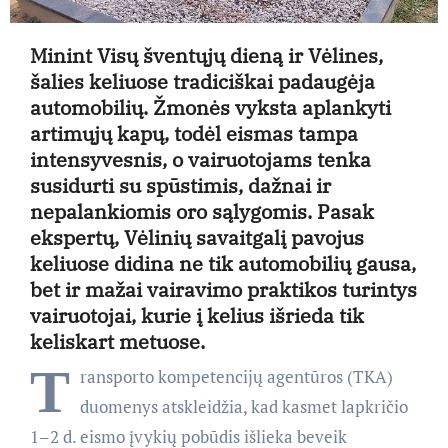
Minint Visų šventųjų dieną ir Vėlines,
šalies keliuose tradiciškai padaugėja
automobilių. Žmonės vyksta aplankyti
artimųjų kapų, todėl eismas tampa
intensyvesnis, o vairuotojams tenka
susidurti su spūstimis, dažnai ir
nepalankiomis oro sąlygomis. Pasak
ekspertų, Vėlinių savaitgalį pavojus
keliuose didina ne tik automobilių gausa,
bet ir mažai vairavimo praktikos turintys
vairuotojai, kurie į kelius išrieda tik
keliskart metuose.
T
ransporto kompetencijų agentūros (TKA)
duomenys atskleidžia, kad kasmet lapkričio
1–2 d. eismo įvykių pobūdis išlieka beveik