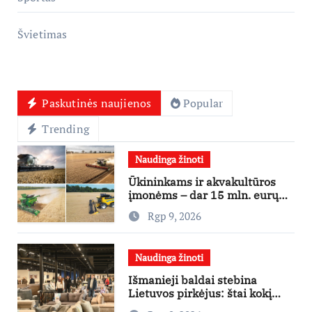
Švietimas
Paskutinės naujienos
Popular
Trending
Naudinga žinoti
Ūkininkams ir akvakultūros
įmonėms – dar 15 mln. eurų
lengvatinėms paskoloms
Rgp 9, 2026
Naudinga žinoti
Išmanieji baldai stebina
Lietuvos pirkėjus: štai kokį
išgraibsto pirmiausia