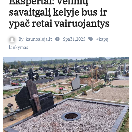
Ekspertai: Vėlinių
savaitgalį kelyje bus ir
ypač retai vairuojantys
By
kaunoaleja.lt
Spa31,2025
#
kapų
lankymas