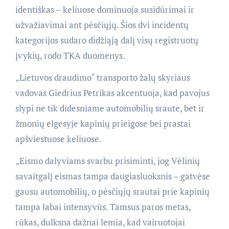
identiškas – keliuose dominuoja susidūrimai ir
užvažiavimai ant pėsčiųjų. Šios dvi incidentų
kategorijos sudaro didžiąją dalį visų registruotų
įvykių, rodo TKA duomenys.
„Lietuvos draudimo“ transporto žalų skyriaus
vadovas Giedrius Petrikas akcentuoja, kad pavojus
slypi ne tik didesniame automobilių sraute, bet ir
žmonių elgesyje kapinių prieigose bei prastai
apšviestuose keliuose.
„Eismo dalyviams svarbu prisiminti, jog Vėlinių
savaitgalį eismas tampa daugiasluoksnis – gatvėse
gausu automobilių, o pėsčiųjų srautai prie kapinių
tampa labai intensyvūs. Tamsus paros metas,
rūkas, dulksna dažnai lemia, kad vairuotojai