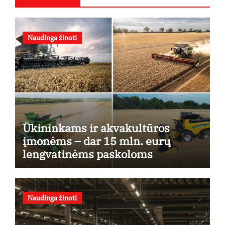
Naudinga žinoti
Ūkininkams ir akvakultūros
įmonėms – dar 15 mln. eurų
lengvatinėms paskoloms
Naudinga žinoti