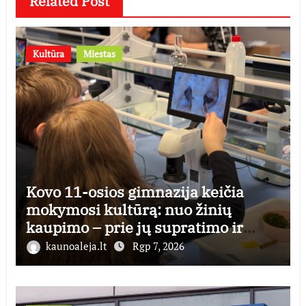
Related Post
Kultūra
Miestas
Kovo 11-osios gimnazija keičia
mokymosi kultūrą: nuo žinių
kaupimo – prie jų supratimo ir
taikymo
kaunoaleja.lt
Rgp 7, 2026