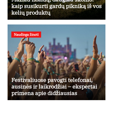
kaip susikurti gardų pikniką iš vos
kelių produktų
Naudinga žinoti
Festivaliuose pavogti telefonai,
ausinės ir laikrodžiai – ekspertai
primena apie didžiausias
finansines rizikas