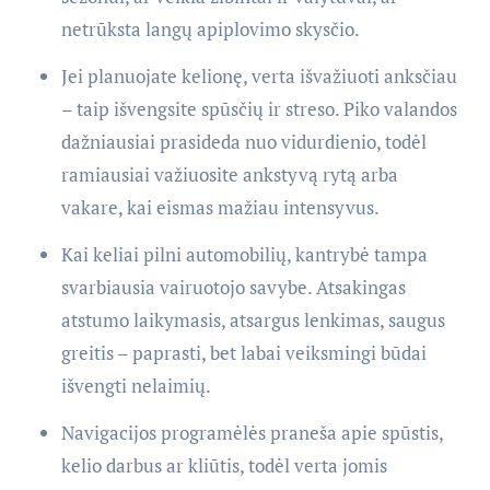
netrūksta langų apiplovimo skysčio.
Jei planuojate kelionę, verta išvažiuoti anksčiau
– taip išvengsite spūsčių ir streso. Piko valandos
dažniausiai prasideda nuo vidurdienio, todėl
ramiausiai važiuosite ankstyvą rytą arba
vakare, kai eismas mažiau intensyvus.
Kai keliai pilni automobilių, kantrybė tampa
svarbiausia vairuotojo savybe. Atsakingas
atstumo laikymasis, atsargus lenkimas, saugus
greitis – paprasti, bet labai veiksmingi būdai
išvengti nelaimių.
Navigacijos programėlės praneša apie spūstis,
kelio darbus ar kliūtis, todėl verta jomis