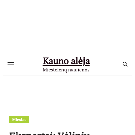
Skip
to
content
Kauno alėja
Miestelėnų naujienos
Miestas