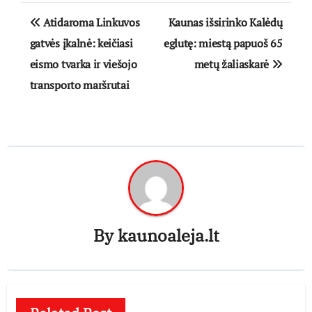
Navigacija
Atidaroma Linkuvos
Kaunas išsirinko Kalėdų
tarp
gatvės įkalnė: keičiasi
eglutę: miestą papuoš 65
eismo tvarka ir viešojo
metų žaliaskarė
įrašų
transporto maršrutai
By
kaunoaleja.lt