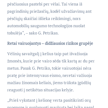
pėsčiuosius pastebi per vėlai. Tai viena iš
pagrindinių priežasčių, kodėl užvažiavimų ant
pėsčiųjų skaičiai išlieka reikšmingi, nors
automobilių saugumo technologijos nuolat
tobulėja“, – sako G. Petrikas.
Retai vairuojantys – didžiausios rizikos grupėje
Vėlinių savaitgalį į kelius taip pat išvažiuoja
žmonės, kurie prie vairo sėda tik kartą ar du per
metus. Pasak G. Petriko, tokie vairuotojai nėra
pratę prie intensyvaus eismo, neretai važiuoja
mažiau žinomais keliais, jiems trūksta įgūdžių
reaguoti į netikėtas situacijas kelyje.
„Prieš vykstant į kelionę verta pasitikrinti orų
prognozę ir suplanuoti maršrutą bei laiką pagal