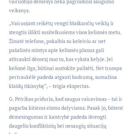
vairuotojo dėmesys lieka pagrindinis saugumo
veiksnys.
„Vairuojant reikėtų vengti blaškančių veiklų ir
stengtis išlikti susitelkusiems visos kelionės metu.
Žinutė telefone, pokalbis su keleiviu ar net
pašalinės mintys apie kelionės planus gali
atitraukti dėmesį nuo to, kas vyksta kelyje. Jei
kelionė ilga, būtinai sustokite pailsėti. Net trumpa
pertraukėlė padeda atgauti budrumą, sumažina
klaidų tikimybę“, – teigia ekspertas.
G. Petrikas priduria, kad saugus vairavimas – tai ir
pagarba kitiems eismo dalyviams. Pasak jo, būtent
dėmesingumas ir kantrybė padeda išvengti
daugelio konfliktinių bei nesaugių situacijų