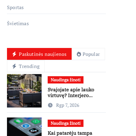
Sportas
Švietimas
Paskutinės naujienos
Popular
Trending
Naudinga žinoti
Svajojate apie lauko
virtuvę? Interjero
dizainerė pataria, nuo ko
Rgp 7, 2026
pradėti
Naudinga žinoti
Kai patarėju tampa