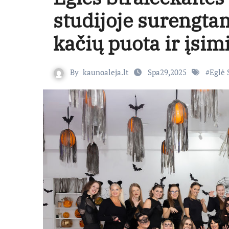
studijoje surengta
kačių puota ir įsim
By
kaunoaleja.lt
Spa29,2025
#
Eglė 