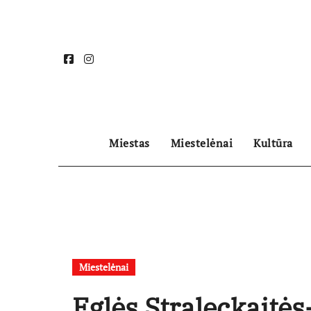
Skip
to
content
Miestas
Miestelėnai
Kultūra
Miestelėnai
Eglės Straleckaitė