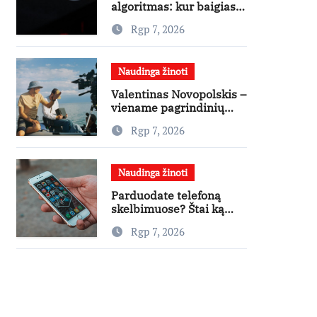
algoritmas: kur baigiasi
pagalba ir prasideda
Rgp 7, 2026
reklama?
Naudinga žinoti
Valentinas Novopolskis –
viename pagrindinių
vaidmenų penkių šalių
Rgp 7, 2026
filme „Nugalėtoja“:
Lietuvos kino teatruose
– nuo rugpjūčio 7-osios
Naudinga žinoti
Parduodate telefoną
skelbimuose? Štai ką
privalu padaryti
Rgp 7, 2026