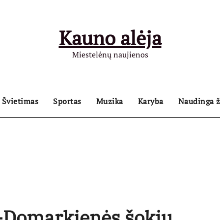
Kauno alėja
Miestelėnų naujienos
Švietimas
Sportas
Muzika
Karyba
Naudinga ž
s-Domarkienės šokių