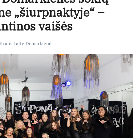
me „šiurpnaktyje“ –
intinos vaišės
Straleckaitė Domarkienė