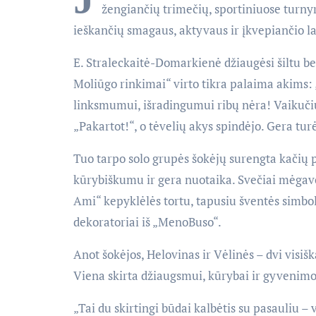
žengiančių trimečių, sportiniuose turny
ieškančių smagaus, aktyvaus ir įkvepiančio la
E. Straleckaitė-Domarkienė džiaugėsi šiltu b
Moliūgo rinkimai“ virto tikra palaima akims: 
linksmumui, išradingumui ribų nėra! Vaikuč
„Pakartot!“, o tėvelių akys spindėjo. Gera turė
Tuo tarpo solo grupės šokėjų surengta kačių 
kūrybiškumu ir gera nuotaika. Svečiai mėgavo
Ami“ kepyklėlės tortu, tapusiu šventės simbol
dekoratoriai iš „MenoBuso“.
Anot šokėjos, Helovinas ir Vėlinės – dvi visišk
Viena skirta džiaugsmui, kūrybai ir gyvenimo š
„Tai du skirtingi būdai kalbėtis su pasauliu –