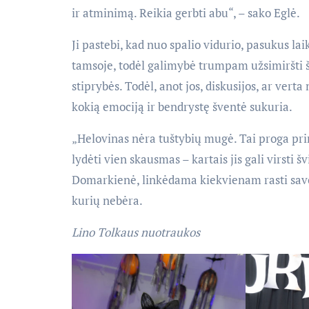
ir atminimą. Reikia gerbti abu“, – sako Eglė.
Ji pastebi, kad nuo spalio vidurio, pasukus la
tamsoje, todėl galimybė trumpam užsimiršti š
stiprybės. Todėl, anot jos, diskusijos, ar ver
kokią emociją ir bendrystę šventė sukuria.
„Helovinas nėra tuštybių mugė. Tai proga prim
lydėti vien skausmas – kartais jis gali virsti 
Domarkienė, linkėdama kiekvienam rasti savo 
kurių nebėra.
Lino Tolkaus nuotraukos