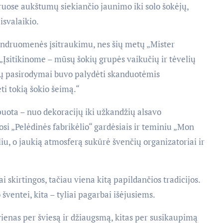
ruose aukštumų siekiančio jaunimo iki solo šokėjų,
isvalaikio.
endruomenės įsitraukimu, nes šių metų „Mister
„Įsitikinome – mūsų šokių grupės vaikučių ir tėvelių
ių pasirodymai buvo palydėti skanduotėmis
ti tokią šokio šeimą.“
puota – nuo dekoracijų iki užkandžių alsavo
si „Pelėdinės fabrikėlio“ gardėsiais ir teminiu „Mon
iu, o jaukią atmosferą sukūrė švenčių organizatoriai ir
ai skirtingos, tačiau viena kitą papildančios tradicijos.
ventei, kita – tyliai pagarbai išėjusiems.
 vienas per šviesą ir džiaugsmą, kitas per susikaupimą