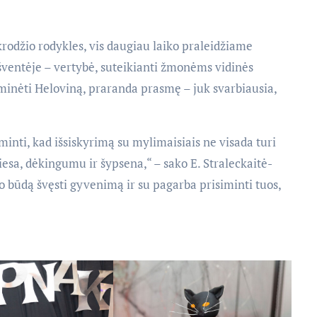
ikrodžio rodykles, vis daugiau laiko praleidžiame
ventėje – vertybė, suteikianti žmonėms vidinės
ta minėti Heloviną, praranda prasmę – juk svarbiausia,
inti, kad išsiskyrimą su mylimaisiais ne visada turi
šviesa, dėkingumu ir šypsena,“ – sako E. Straleckaitė-
būdą švęsti gyvenimą ir su pagarba prisiminti tuos,