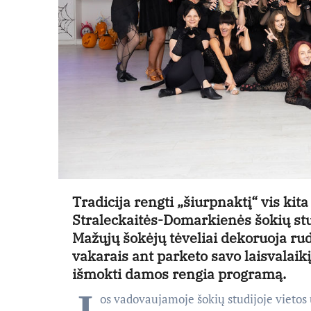
Tradicija rengti „šiurpnaktį“ vis ki
Straleckaitės-Domarkienės šokių stu
Mažųjų šokėjų tėveliai dekoruoja rud
vakarais ant parketo savo laisvalaikį
išmokti damos rengia programą.
J
os vadovaujamoje šokių studijoje vietos