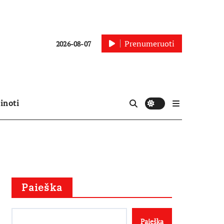
Prenumeruoti
2026-08-07
inoti
Paieška
Paieška