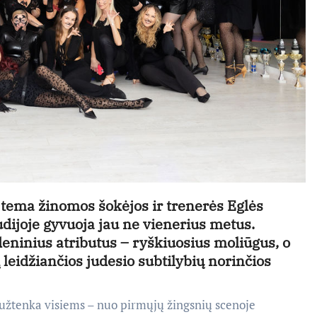
ta tema žinomos šokėjos ir trenerės Eglės
dijoje gyvuoja jau ne vienerius metus.
eninius atributus – ryškiuosius moliūgus, o
 leidžiančios judesio subtilybių norinčios
 užtenka visiems – nuo pirmųjų žingsnių scenoje