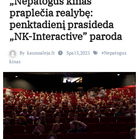
„Nepatogus kinas”
praplečia realybę:
penktadienį prasideda
„NK-Interactive” paroda
By
kaunoaleja.lt
Spa13,2025
#
Nepatogus
kinas