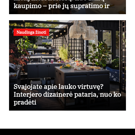
kaupimo – prie jų supratimo ir
taikymo
Naudinga žinoti
Svajojate apie lauko virtuvę?
Interjero dizainerė pataria, nuo ko
pradėti