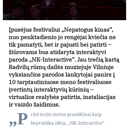
Įpusėjus festivaliui „Nepatogus kinas”,
nuo penktadienio jo rengėjai kviečia ne
tik pamatyti, bet ir pajusti bei patirti –
žiūrovams bus atidaryta interaktyvi
paroda „NK-Interactive”. Jau trečią kartą
Radvilų rūmų dailės muziejuje Vilniuje
vyksiančios parodos lankytojai panirs į
10 tarptautiniuose meno festivaliuose
įvertintų interaktyvių kūrinių –
virtualios realybės patirtis, instaliacijas
ir vaizdo žaidimus.
„P
rieš trejis metus prasidėjusi kaip
beprotiška idėja, „NK-Interactive”