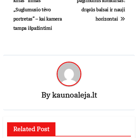
tarp
kinas“ filmas
pagrindinis konkursas:
„Suglumusio tėvo
drąsūs balsai ir nauji
įrašų
portretas“ – kai kamera
horizontai
tampa išpažintimi
By
kaunoaleja.lt
Related Post