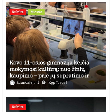
Kultūra
Miestas
Kovo 11-osios gimnazija keičia
mokymosi kultūrą: nuo žinių
kaupimo – prie jų supratimo ir
taikymo
kaunoaleja.lt
Rgp 7, 2026
Kultūra