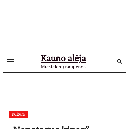
Skip
to
content
Kauno alėja
Miestelėnų naujienos
Kultūra