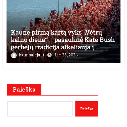
Kaune pirmą kartą vyks „Vėtrų
kalno diena“ – pasaulinė Kate Bush
gerbėjų tradicija atkeliauja į
Lietuvą
kaunoaleja.lt
Lie 23, 2026
Paieška
Paieška