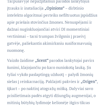
Tarpusavyje nepažįstamus parodos lankytojus
įtrauks ir instaliacija
„Opinions”
– dirbtinio
intelekto algoritmai perteiks nefiltruotus įspūdžius
apie priešais stovinčius žmones. Nenuspėjami ir
dažnai nuginkluojančiai atviri DI momentiniai
vertinimai – tarsi trumpas žvilgsnis į praeivį
gatvėje, paliekantis akimirksniu susiformavusią
nuomonę.
Vaizdo žaidime
„Scent”
parodos lankytojai pavirs
šunimi, klajojančiu po karo nuniokotą lauką. Jis
tyliai vykdo paslaptingą užduotį – palydi žmonių
sielas į reinkarnaciją. Paklajoti pakvies ir
„Origen”
,
šįkart – po naktinį atogražų mišką. Dalyviai savo
prisilietimais padės atgyti džiunglių augmenijai, o
mitinių būtybių lydimoje kelionėje išgirs tikras