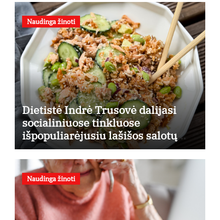
Naudinga žinoti
Dietistė Indrė Trusovė dalijasi
socialiniuose tinkluose
išpopuliarėjusiu lašišos salotų
receptu
Naudinga žinoti