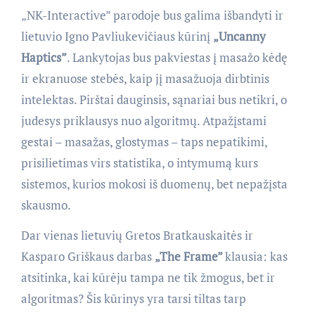
„NK-Interactive” parodoje bus galima išbandyti ir
lietuvio Igno Pavliukevičiaus kūrinį
„Uncanny
Haptics”
. Lankytojas bus pakviestas į masažo kėdę
ir ekranuose stebės, kaip jį masažuoja dirbtinis
intelektas. Pirštai dauginsis, sąnariai bus netikri, o
judesys priklausys nuo algoritmų. Atpažįstami
gestai – masažas, glostymas – taps nepatikimi,
prisilietimas virs statistika, o intymumą kurs
sistemos, kurios mokosi iš duomenų, bet nepažįsta
skausmo.
Dar vienas lietuvių Gretos Bratkauskaitės ir
Kasparo Griškaus darbas
„The Frame”
klausia: kas
atsitinka, kai kūrėju tampa ne tik žmogus, bet ir
algoritmas? Šis kūrinys yra tarsi tiltas tarp