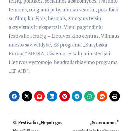
teisių, politikos, socialinės atsakomybės, tvarumo
temoms, rengiami patyriminiai seansai, pokalbiai
su filmų kūrėjais, herojais, žmogaus teisių
aktyvistais ir ekspertais. Vieni pagrindinių
festivalio rėmėjų – Lietuvos kino centras, Vilniaus
miesto savivaldybė, ES programa „Kūrybiška
Europa” MEDIA, Užsienio reikalų ministerija ir
Lietuvos vystomojo bendradarbiavimo programa
„LT AID”.
Navigacija
Festivalio „Nepatogus
„Scanoramos“