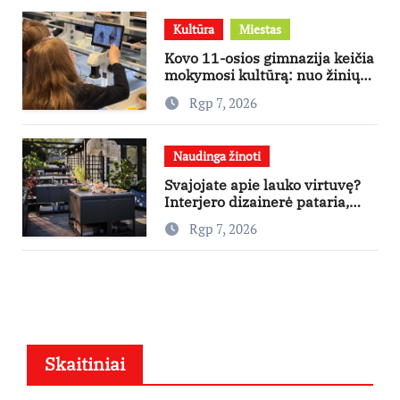
Kultūra
Miestas
Kovo 11-osios gimnazija keičia
mokymosi kultūrą: nuo žinių
kaupimo – prie jų supratimo ir
Rgp 7, 2026
taikymo
Naudinga žinoti
Svajojate apie lauko virtuvę?
Interjero dizainerė pataria,
nuo ko pradėti
Rgp 7, 2026
Skaitiniai