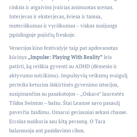
rinksis ir atgaivins įvairias animuotas scenas.
Interjeras ir eksterjeras, šviesa ir tamsa,
moteriškumas ir vyriškumas – viskas susijungs
įspūdingoje pojūčių freskoje.
Venecijos kino festivalyje taip pat apdovanotas
kūrinys
„Impulse: Playing With Reality”
leis
patirti, ką reiškia gyventi su ADHD (dėmesio ir
aktyvumo sutrikimu). Impulsyvių veiksmų svaigulį
perteiks keturios išskirtinės gyvenimo istorijos,
susipinančios su pasakotojos – „Oskaro” laureatės
Tildos Swinton – balsu. Štai Leanne savo pasaulį
paverčia žaidimu. Omarui geriausiai sekasi chaose.
Errolas susikuria sau kitą personą. O Tara
balansuoja ant pasidavimo ribos.