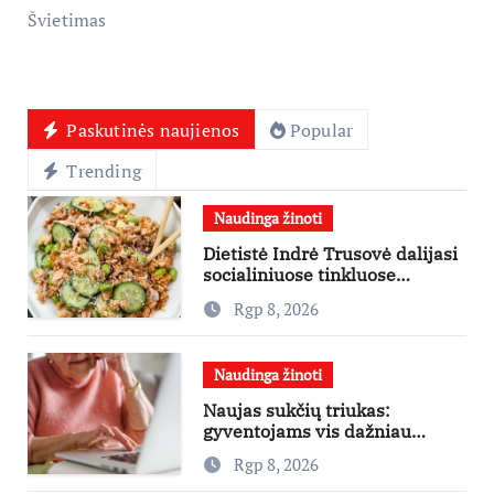
Švietimas
Paskutinės naujienos
Popular
Trending
Naudinga žinoti
Dietistė Indrė Trusovė dalijasi
socialiniuose tinkluose
išpopuliarėjusiu lašišos salotų
Rgp 8, 2026
receptu
Naudinga žinoti
Naujas sukčių triukas:
gyventojams vis dažniau
skambina per „Viber“
Rgp 8, 2026