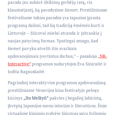
paroda jau subūrė ištikimų gerbėjų ratą, vis
klausinėjantį, ką parodysime šiemet. Prestižiniuose
festivaliuose tokios parodos yra tapusios įprasta
programų dalimi, tad šią tradiciją ėmėmės kurti ir
Lietuvoje – žiūrovai mielai atranda ir įsitraukia į
naujas patyrimų formas. Ypatingai smagu, kad
šiemet pavyko atvežti itin svarbiais
apdovanojimais įvertintus darbus,” – pasakoja
„NK-
Interactive”
programos sudarytojos Eva Sinicaitė ir
Judita Ragauskaitė.
Pagrindinį interaktyvios programos apdovanojimą
prestižiniame Venecijos kino festivalyje pelnęs
kūrinys
„Ito Meikyū”
pakvies į begalinį labirintą,
įkvėptą Japonijos meno istorijos ir literatūros. Šioje
virtualioje klajonių erdvėje žiūrovas savo žvilgsniu