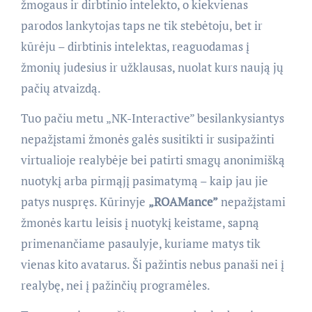
žmogaus ir dirbtinio intelekto, o kiekvienas
parodos lankytojas taps ne tik stebėtoju, bet ir
kūrėju – dirbtinis intelektas, reaguodamas į
žmonių judesius ir užklausas, nuolat kurs naują jų
pačių atvaizdą.
Tuo pačiu metu „NK-Interactive” besilankysiantys
nepažįstami žmonės galės susitikti ir susipažinti
virtualioje realybėje bei patirti smagų anonimišką
nuotykį arba pirmąjį pasimatymą – kaip jau jie
patys nuspręs. Kūrinyje
„ROAMance”
nepažįstami
žmonės kartu leisis į nuotykį keistame, sapną
primenančiame pasaulyje, kuriame matys tik
vienas kito avatarus. Ši pažintis nebus panaši nei į
realybę, nei į pažinčių programėles.