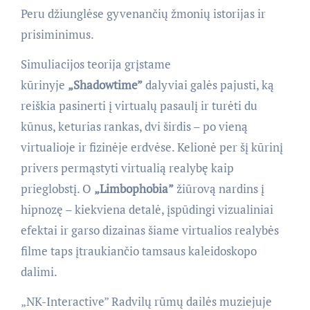
Peru džiunglėse gyvenančių žmonių istorijas ir
prisiminimus.
Simuliacijos teorija grįstame
kūrinyje
„Shadowtime”
dalyviai galės pajusti, ką
reiškia pasinerti į virtualų pasaulį ir turėti du
kūnus, keturias rankas, dvi širdis – po vieną
virtualioje ir fizinėje erdvėse. Kelionė per šį kūrinį
privers permąstyti virtualią realybę kaip
prieglobstį. O
„Limbophobia”
žiūrovą nardins į
hipnozę – kiekviena detalė, įspūdingi vizualiniai
efektai ir garso dizainas šiame virtualios realybės
filme taps įtraukiančio tamsaus kaleidoskopo
dalimi.
„NK-Interactive” Radvilų rūmų dailės muziejuje