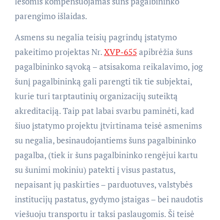
lėšomis kompensuojamas šuns pagalbininko
parengimo išlaidas.
Asmens su negalia teisių pagrindų įstatymo
pakeitimo projektas Nr.
XVP-655
apibrėžia šuns
pagalbininko sąvoką – atsisakoma reikalavimo, jog
šunį pagalbininką gali parengti tik tie subjektai,
kurie turi tarptautinių organizacijų suteiktą
akreditaciją. Taip pat labai svarbu paminėti, kad
šiuo įstatymo projektu įtvirtinama teisė asmenims
su negalia, besinaudojantiems šuns pagalbininko
pagalba, (tiek ir šuns pagalbininko rengėjui kartu
su šunimi mokiniu) patekti į visus pastatus,
nepaisant jų paskirties – parduotuves, valstybės
institucijų pastatus, gydymo įstaigas – bei naudotis
viešuoju transportu ir taksi paslaugomis. Ši teisė