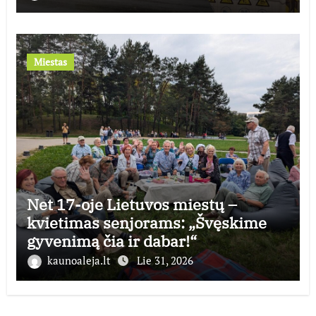
Miestas
Net 17-oje Lietuvos miestų –
kvietimas senjorams: „Švęskime
gyvenimą čia ir dabar!“
kaunoaleja.lt
Lie 31, 2026