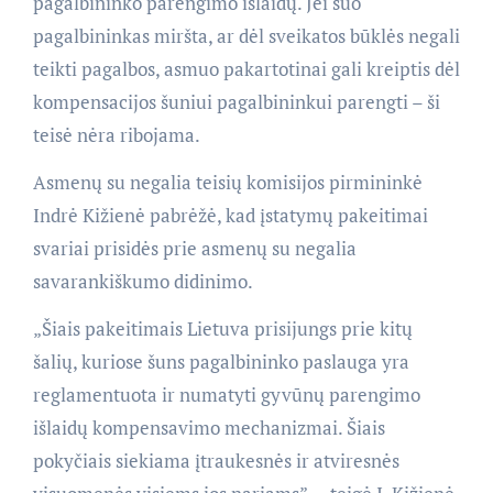
pagalbininko parengimo išlaidų. Jei šuo
pagalbininkas miršta, ar dėl sveikatos būklės negali
teikti pagalbos, asmuo pakartotinai gali kreiptis dėl
kompensacijos šuniui pagalbininkui parengti – ši
teisė nėra ribojama.
Asmenų su negalia teisių komisijos pirmininkė
Indrė Kižienė pabrėžė, kad įstatymų pakeitimai
svariai prisidės prie asmenų su negalia
savarankiškumo didinimo.
„Šiais pakeitimais Lietuva prisijungs prie kitų
šalių, kuriose šuns pagalbininko paslauga yra
reglamentuota ir numatyti gyvūnų parengimo
išlaidų kompensavimo mechanizmai. Šiais
pokyčiais siekiama įtraukesnės ir atviresnės