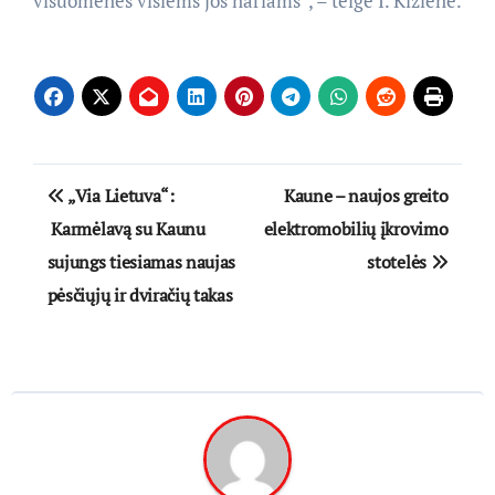
visuomenės visiems jos nariams”, – teigė I. Kižienė.
Navigacija
„Via Lietuva“:
Kaune – naujos greito
tarp
Karmėlavą su Kaunu
elektromobilių įkrovimo
sujungs tiesiamas naujas
stotelės
įrašų
pėsčiųjų ir dviračių takas