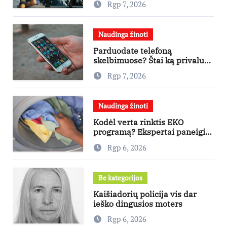
Rgp 7, 2026
„Nugalėtoja“: Lietuvos kino
teatruose – nuo rugpjūčio 7-
osios
Naudinga žinoti
Parduodate telefoną
skelbimuose? Štai ką privalu
padaryti
Rgp 7, 2026
Naudinga žinoti
Kodėl verta rinktis EKO
programą? Ekspertai paneigia
dažniausius mitus
Rgp 6, 2026
Be kategorijos
Kaišiadorių policija vis dar
ieško dingusios moters
Rgp 6, 2026