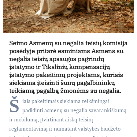
Seimo Asmenų su negalia teisių komisija
posėdyje pritarė esminiams Asmens su
negalia teisių apsaugos pagrindų
įstatymo ir Tikslinių kompensacijų
įstatymo pakeitimų projektams, kuriais
siekiama įteisinti šunų pagalbininkų
teikiamą pagalbą žmonėms su negalia.
Š
iais pakeitimais siekiama reikšmingai
padidinti asmenų su negalia savarankiškumą
ir mobilumą, įtvirtinant aiškų teisinį
reglamentavimą ir numatant valstybės biudžeto