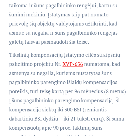
taikoma ir šuns pagalbininko rengėjui, kartu su
šunimi mokiniu. Įstatymas taip pat numato
prievolę šių objektų valdytojams užtikrinti, kad
asmuo su negalia ir šuns pagalbininko rengėjas
galėtų laisvai pasinaudoti šia teise.
Tikslinių kompensacijų įstatymo eilės straipsnių
pakeitimo projektu Nr.
XVP-656
numatoma, kad
asmenys su negalia, kuriems nustatytas šuns
pagalbininko parengimo išlaidų kompensacijos
poreikis, turi teisę kartą per 96 mėnesius (8 metus)
į šuns pagalbininko parengimo kompensaciją. Ši
kompensacija siektų iki 300 BSI (remiantis
dabartiniu BSI dydžiu – iki 21 tūkst. eurų). Ši suma
kompensuotų apie 90 proc. faktinių šuns