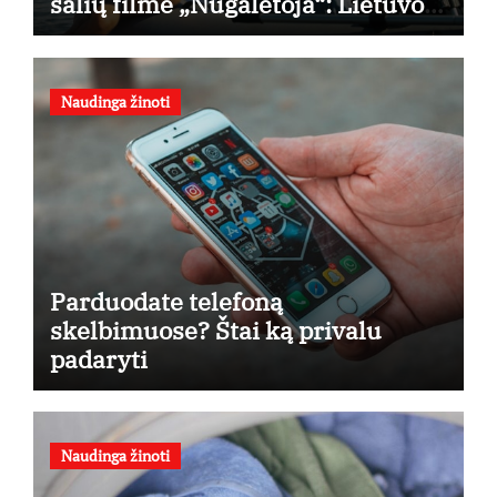
šalių filme „Nugalėtoja“: Lietuvos
kino teatruose – nuo rugpjūčio 7-
osios
Naudinga žinoti
Parduodate telefoną
skelbimuose? Štai ką privalu
padaryti
Naudinga žinoti