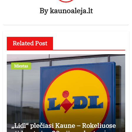
By
kaunoaleja.lt
Related Post
Miestas
„Lidl“ plečiasi Kaune – Rokeliuose