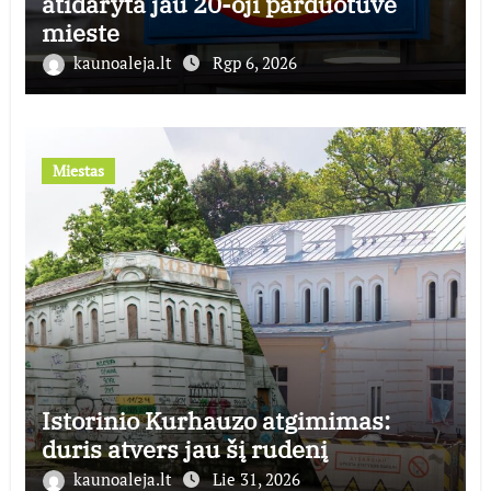
atidaryta jau 20-oji parduotuvė
mieste
kaunoaleja.lt
Rgp 6, 2026
Miestas
Istorinio Kurhauzo atgimimas:
duris atvers jau šį rudenį
kaunoaleja.lt
Lie 31, 2026