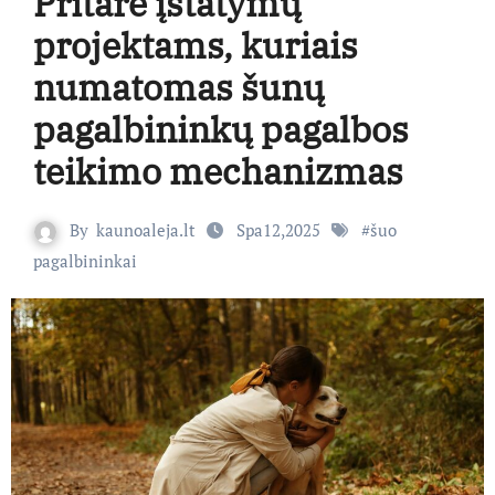
Pritarė įstatymų
projektams, kuriais
numatomas šunų
pagalbininkų pagalbos
teikimo mechanizmas
By
kaunoaleja.lt
Spa12,2025
#
šuo
pagalbininkai