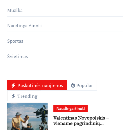
Muzika
Naudinga žinoti
Sportas
Švietimas
Paskutinės naujienos
Popular
Trending
Naudinga žinoti
Valentinas Novopolskis –
viename pagrindinių
vaidmenų penkių šalių filme