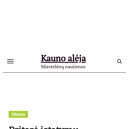
Skip
to
content
Kauno alėja
Miestelėnų naujienos
Miestas