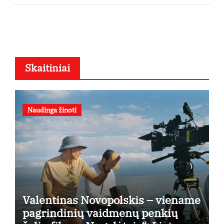
Skaitiniai
Naudinga žinoti
Valentinas Novopolskis – viename
pagrindinių vaidmenų penkių