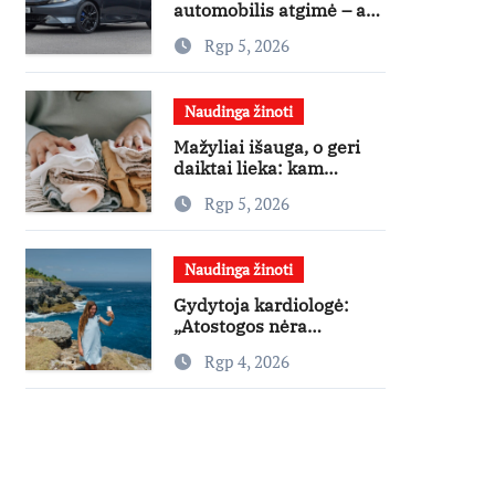
automobilis atgimė – ar
jis pateisins pirkėjų
Rgp 5, 2026
lūkesčius?
Naudinga žinoti
Mažyliai išauga, o geri
daiktai lieka: kam
paaukoti jie gali būti
Rgp 5, 2026
aukso vertės?
Naudinga žinoti
Gydytoja kardiologė:
„Atostogos nėra
varžybos – nereikia
Rgp 4, 2026
stengtis per vieną dieną
pamatyti visų lankytinų
vietų“