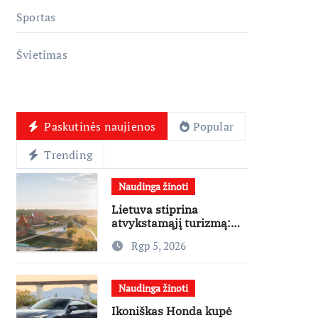
Sportas
Švietimas
Paskutinės naujienos
Popular
Trending
Naudinga žinoti
Lietuva stiprina
atvykstamąjį turizmą:
70 tūkst. eurų investicijų
Rgp 5, 2026
užsienio turistams
pritraukti
Naudinga žinoti
Ikoniškas Honda kupė