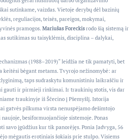
nuodugnus gerai nušlifuotų darbo organizavimo
kai sutinkame, vaizdas. Vietoje derybų dėl bazinių
klės, reguliacijos, teisės, pareigos, mokymai,
tyvinės pramogos.
Mariušas Foreckis
rodo šią sistemą ir
s sutikimas su taisyklėmis, disciplina – dalykai,
echanizmas (1988–2019)“ leidžia ne tik pamatyti, bet
kija keitėsi bėgant metams. Tvyrojo nežinomybė: ar
atlyginimą, taps sudraskytu komunistiniu laikraščiu ir
 gauti ir pirmieji rinkimai. Ir traukinių stotis, vis dar
iame traukinyje iš Ščecino į Pšemyšlį. Istorija
kai gatvės pilkuma virsta nenuspėjamo dešimtojo
i naujoje, besiformuojančioje sistemoje. Ponas
i savo įgūdžius kur tik panorėjęs. Ponia Jadvyga, 56
jo mėgautis erotiniais šokiais prie stulpo. Visiems