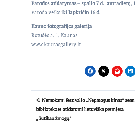
Parodos atidarymas – spalio 7 d., antradienį, 1
Paroda veiks iki
lapkričio 16 d.
Kauno fotografijos galerija
Rotušės a. 1, Kaunas
www.kaunasgallery.lt
Navigacija
Nemokami festivalio „Nepatogus kinas” sean
tarp
bibliotekose atidaromi lietuviška premjera
įrašų
„Sutikau žmogų”