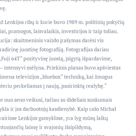
vę.
ž Lenkijos ribų ir kurie buvo 1989 m. politinių pokyčių
i, pramogos, laisvalaikis, investicijos ir taip toliau.
ucija: skaitmeninis vaizdo įrašymas darėsi vis
adicinę juostinę fotografiją. Fotografijas dariau
Fuji 64T“ pozityvinę juostą, įsigytą išpardavime,
a – intensyvi mėlyna. Priekinis planas buvo apšviestas
primena televizijos „bluebox“ techniką, kai žmogus
eriu perkeliamas į naują, pasirinktą realybę.“
e nuo seno veikusi, tačiau su dideliais sunkumais
kla ir jos darbuotojų kasdienybė. Kaip rašo Michał
įvairiose Lenkijos gamyklose, yra lyg mūsų laikų
uojančių laimę ir svajonių išsipildymą,