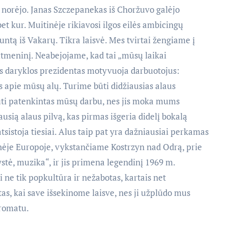
ik norėjo. Janas Szczepanekas iš Choržuvo galėjo
t kur. Muitinėje rikiavosi ilgos eilės ambicingų
untą iš Vakarų. Tikra laisvė. Mes tvirtai žengiame į
aitmeninį. Neabejojame, kad tai „mūsų laikai
aus daryklos prezidentas motyvuoja darbuotojus:
 apie mūsų alų. Turime būti didžiausias alaus
būti patenkintas mūsų darbu, nes jis moka mums
ausią alaus pilvą, kas pirmas išgeria didelį bokalą
tsistoja tiesiai. Alus taip pat yra dažniausiai perkamas
nėje Europoje, vykstančiame Kostrzyn nad Odrą, prie
ystė, muzika“, ir jis primena legendinį 1969 m.
i ne tik popkultūra ir nežabotas, kartais net
s, kai save išsekinome laisve, nes ji užplūdo mus
aromatu.