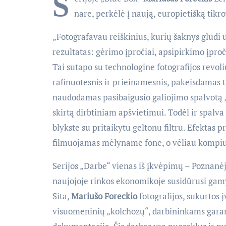
S
nare, perkėlė į naują, europietišką tikro
„Fotografavau reiškinius, kurių šaknys glūdi u
rezultatas: gėrimo įpročiai, apsipirkimo įpročia
Tai sutapo su technologine fotografijos revoli
rafinuotesnis ir prieinamesnis, pakeisdamas tr
naudodamas pasibaigusio galiojimo spalvotą „
skirtą dirbtiniam apšvietimui. Todėl ir spalv
blykste su pritaikytu geltonu filtru. Efektas 
filmuojamas mėlyname fone, o vėliau kompiut
Serijos „Darbe“ vienas iš įkvėpimų – Poznanėj
naujojoje rinkos ekonomikoje susidūrusi gamy
Sita,
Mariušo Foreckio
fotografijos, sukurtos 
visuomeninių „kolchozų“, darbininkams garant