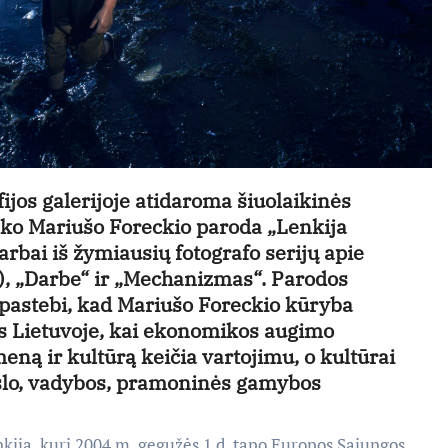
ijos galerijoje
atidaroma šiuolaikinės
nko
Mariušo Foreckio
paroda
„Lenkija
darbai iš žymiausių fotografo serijų apie
), „Darbe“ ir „Mechanizmas“. Parodos
pastebi, kad
Mariušo Foreckio
kūryba
s Lietuvoje, kai ekonomikos augimo
ną ir kultūrą keičia vartojimu, o kultūrai
slo, vadybos, pramoninės gamybos
kiją, kuri 2004 m. gegužės 1 d. tapo Europos Sąjungos