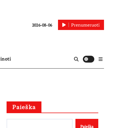
Prenumeruoti
2026-08-06
inoti
Paieška
Paieška