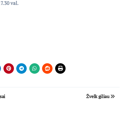
7.30 val.
sai
Žvelk giliau