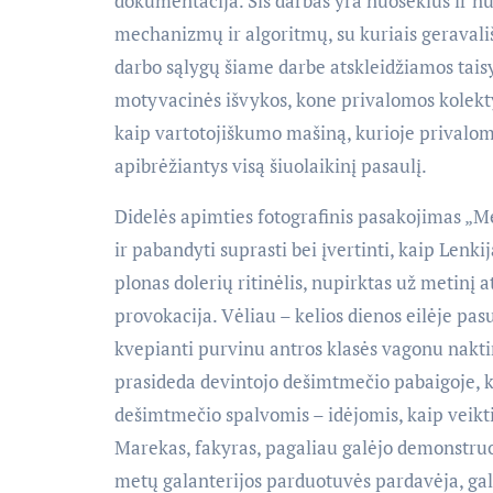
dokumentacija. Šis darbas yra nuoseklus ir 
mechanizmų ir algoritmų, su kuriais geravališ
darbo sąlygų šiame darbe atskleidžiamos taisy
motyvacinės išvykos, kone privalomos kolek
kaip vartotojiškumo mašiną, kurioje privaloma
apibrėžiantys visą šiuolaikinį pasaulį.
Didelės apimties fotografinis pasakojimas „M
ir pabandyti suprasti bei įvertinti, kaip Len
plonas dolerių ritinėlis, nupirktas už metinį 
provokacija. Vėliau – kelios dienos eilėje pasui
kvepianti purvinu antros klasės vagonu naktin
prasideda devintojo dešimtmečio pabaigoje, 
dešimtmečio spalvomis – idėjomis, kaip veikt
Marekas, fakyras, pagaliau galėjo demonstruot
metų galanterijos parduotuvės pardavėja, galė