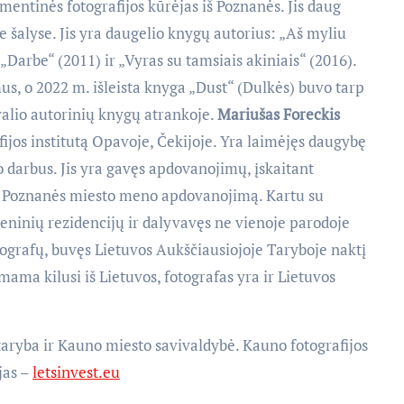
entinės fotografijos kūrėjas iš Poznanės. Jis daug
e šalyse. Jis yra daugelio knygų autorius: „Aš myliu
„Darbe“ (2011) ir „Vyras su tamsiais akiniais“ (2016).
s, o 2022 m. išleista knyga „Dust“ (Dulkės) buvo tarp
ivalio autorinių knygų atrankoje.
Mariušas Foreckis
fijos institutą Opavoje, Čekijoje. Yra laimėjęs daugybę
 darbus. Jis yra gavęs apdovanojimų, įskaitant
ir Poznanės miesto meno apdovanojimą. Kartu su
eninių rezidencijų ir dalyvavęs ne vienoje parodoje
otografų, buvęs Lietuvos Aukščiausiojoje Taryboje naktį
mama kilusi iš Lietuvos, fotografas yra ir Lietuvos
 taryba ir Kauno miesto savivaldybė. Kauno fotografijos
jas –
letsinvest.eu