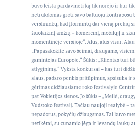
buvo leista pardavinėti ką tik norėjo ir kur t
netrukdomas groti savo baltuoju kontrabosu be
verslininkų, kad įformintų dar vieną prekių si
šiuolaikinį amžių – komercinį, mobilųjį ir sk
momentinėje versijoje“. Alus, alus visur. Al
„Papasakokite savo šeimai, draugams, visiems
gamintojas Europoje.“ Šūkis: „Klientas turi 
atlyginimą.“ Vyksta konkursai – kas turi didži
alaus, padaro penkis pritūpimus, apsisuka ir a
gėrimas didžiausiame roko festivalyje Centri
pat Vokietijos sienos. Jo šūkis – „Meilė, draug
Vudstoko festivalį. Tačiau naujoji realybė – ta
nepadorus, pokyčių džiaugsmas. Tai buvo meta
netikėtai, su cunamio jėga ir levandų laukų 