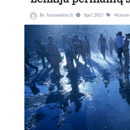
By
kaunoaleja.lt
Spa7,2025
#
Kauno f