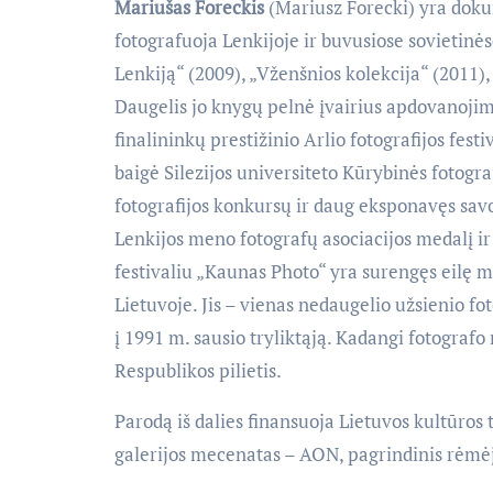
Mariušas Foreckis
(Mariusz Forecki) yra dokum
fotografuoja Lenkijoje ir buvusiose sovietinės
Lenkiją“ (2009), „Vženšnios kolekcija“ (2011), 
Daugelis jo knygų pelnė įvairius apdovanojimu
finalininkų prestižinio Arlio fotografijos fest
baigė Silezijos universiteto Kūrybinės fotogra
fotografijos konkursų ir daug eksponavęs savo
Lenkijos meno fotografų asociacijos medalį 
festivaliu „Kaunas Photo“ yra surengęs eilę m
Lietuvoje. Jis – vienas nedaugelio užsienio f
į 1991 m. sausio tryliktąją. Kadangi fotografo 
Respublikos pilietis.
Parodą iš dalies finansuoja Lietuvos kultūros
galerijos mecenatas – AON, pagrindinis rėmė