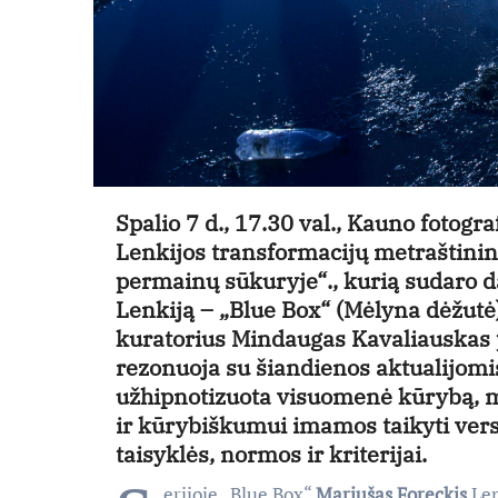
Spalio 7 d., 17.30 val.
,
Kauno fotograf
Lenkijos transformacijų metraštini
permainų sūkuryje“
., kurią sudaro 
Lenkiją – „Blue Box“ (Mėlyna dėžutė
kuratorius
Mindaugas Kavaliauskas
rezonuoja su šiandienos aktualijomi
užhipnotizuota visuomenė kūrybą, me
ir kūrybiškumui imamos taikyti ver
taisyklės, normos ir kriterijai.
erijoje „Blue Box“
Mariušas Foreckis
Len