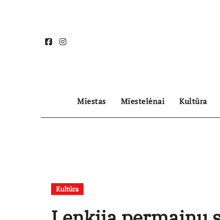
Skip
to
content
Miestas
Miestelėnai
Kultūra
Kultūra
Lenkija permainų 