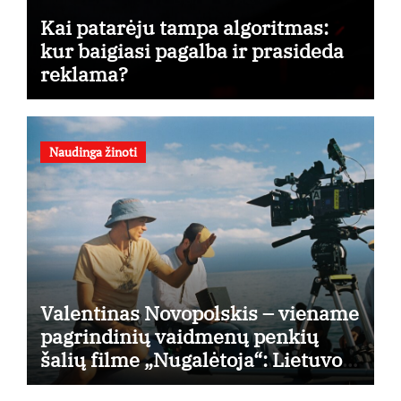
Kai patarėju tampa algoritmas:
kur baigiasi pagalba ir prasideda
reklama?
Naudinga žinoti
Valentinas Novopolskis – viename
pagrindinių vaidmenų penkių
šalių filme „Nugalėtoja“: Lietuvos
kino teatruose – nuo rugpjūčio 7-