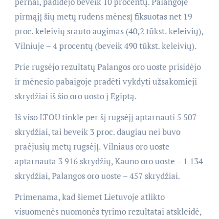
pernai, padidėjo beveik 10 procentų. Palangoje
pirmąjį šių metų rudens mėnesį fiksuotas net 19
proc. keleivių srauto augimas (40,2 tūkst. keleivių),
Vilniuje – 4 procentų (beveik 490 tūkst. keleivių).
Prie rugsėjo rezultatų Palangos oro uoste prisidėjo
ir mėnesio pabaigoje pradėti vykdyti užsakomieji
skrydžiai iš šio oro uosto į Egiptą.
Iš viso LTOU tinkle per šį rugsėjį aptarnauti 5 507
skrydžiai, tai beveik 3 proc. daugiau nei buvo
praėjusių metų rugsėjį. Vilniaus oro uoste
aptarnauta 3 916 skrydžių, Kauno oro uoste – 1 134
skrydžiai, Palangos oro uoste – 457 skrydžiai.
Primenama, kad šiemet Lietuvoje atlikto
visuomenės nuomonės tyrimo rezultatai atskleidė,