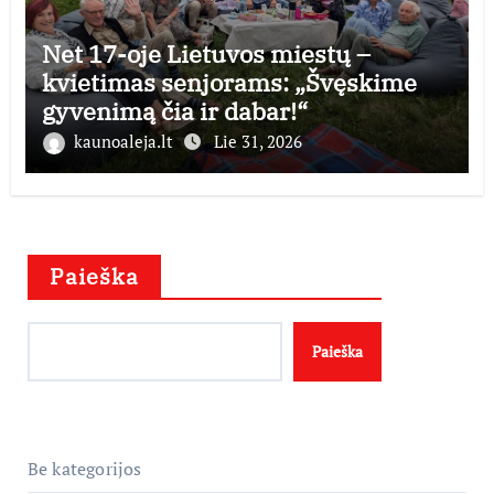
Net 17-oje Lietuvos miestų –
kvietimas senjorams: „Švęskime
gyvenimą čia ir dabar!“
kaunoaleja.lt
Lie 31, 2026
Paieška
Paieška
Be kategorijos