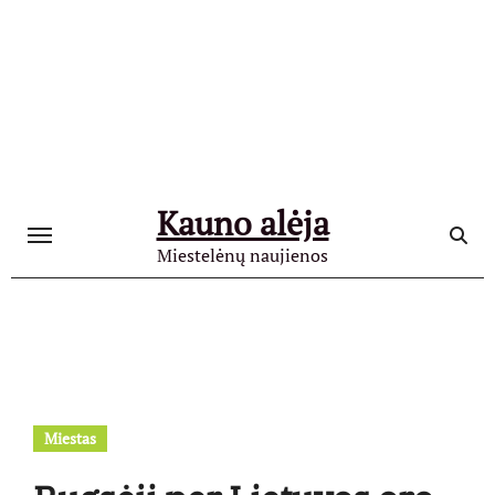
Skip
to
content
Kauno alėja
Miestelėnų naujienos
Miestas