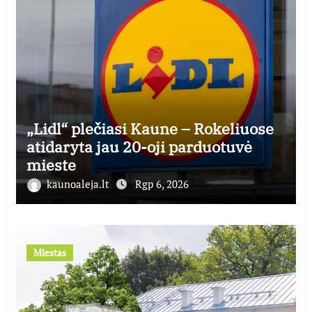
„Lidl“ plečiasi Kaune – Rokeliuose
atidaryta jau 20-oji parduotuvė
mieste
kaunoaleja.lt
Rgp 6, 2026
Miestas