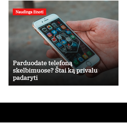
osios
Naudinga žinoti
Parduodate telefoną
skelbimuose? Štai ką privalu
padaryti