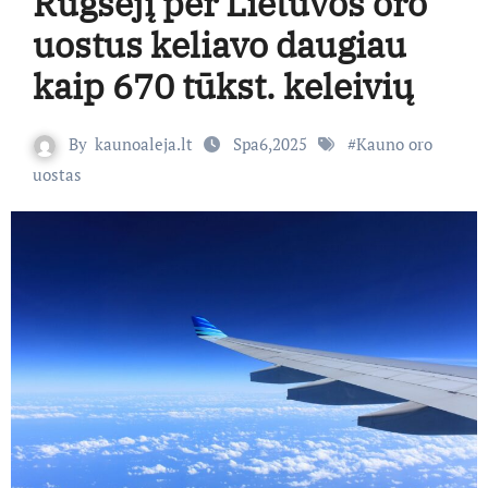
Rugsėjį per Lietuvos oro
uostus keliavo daugiau
kaip 670 tūkst. keleivių
By
kaunoaleja.lt
Spa6,2025
#
Kauno oro
uostas