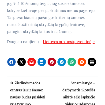
jog 9 iš 10 žmonių teigia, jog susisiekimo oru
kokybė Lietuvoje per paskutinius metus pagerėjo.
Tarp svarbiausių pažangos kriterijų žmonės
nurodė užtikrintą skrydžių krypčių įvairovę,
patogius skrydžių laikus ir dažnumą.
Daugiau naujienų –
Lietuvos oro uostų svetainėje
Navigacija
Žiedinės mados
Senamiestyje –
tarp
centras jau ir Kaune:
darbymetis: Rotušės
naujas būdas prisidėti
aikštėje iki lapkričio
įrašų
prie tvarumo
vidurio uždaromas