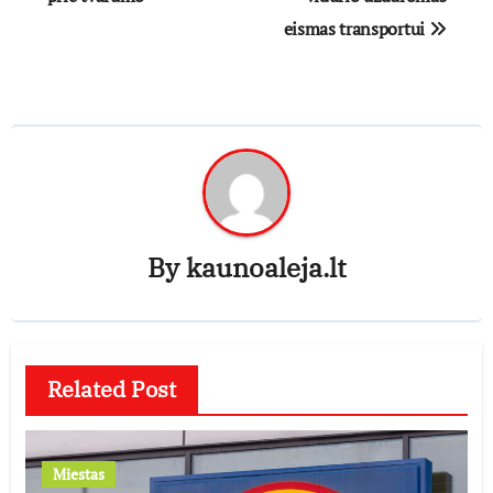
eismas transportui
By
kaunoaleja.lt
Related Post
Miestas