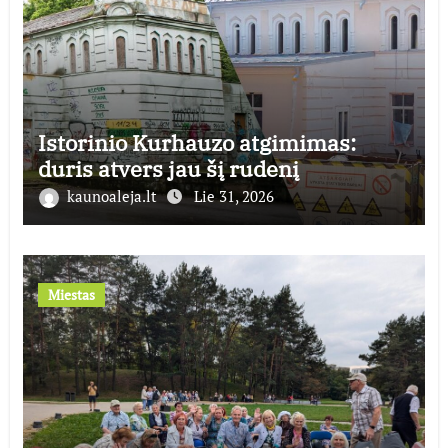
Istorinio Kurhauzo atgimimas:
duris atvers jau šį rudenį
kaunoaleja.lt
Lie 31, 2026
Miestas