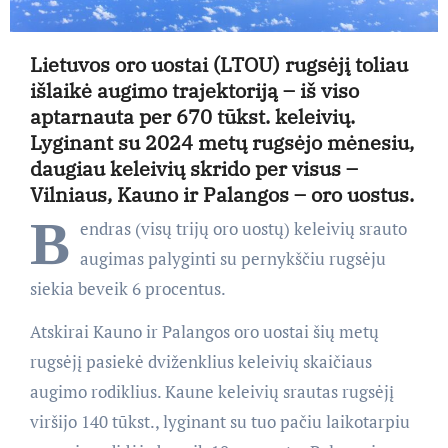
Lietuvos oro uostai (LTOU) rugsėjį toliau
išlaikė augimo trajektoriją – iš viso
aptarnauta per 670 tūkst. keleivių.
Lyginant su 2024 metų rugsėjo mėnesiu,
daugiau keleivių skrido per visus –
Vilniaus, Kauno ir Palangos – oro uostus.
B
endras (visų trijų oro uostų) keleivių srauto
augimas palyginti su pernykščiu rugsėju
siekia beveik 6 procentus.
Atskirai Kauno ir Palangos oro uostai šių metų
rugsėjį pasiekė dviženklius keleivių skaičiaus
augimo rodiklius. Kaune keleivių srautas rugsėjį
viršijo 140 tūkst., lyginant su tuo pačiu laikotarpiu