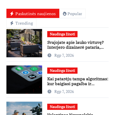
Paskutinės naujienos
Popular
Trending
Naudinga žinoti
Svajojate apie lauko virtuvę?
Interjero dizainerė pataria,
nuo ko pradėti
Rgp 7, 2026
Naudinga žinoti
Kai patarėju tampa algoritmas:
kur baigiasi pagalba ir
prasideda reklama?
Rgp 7, 2026
Naudinga žinoti