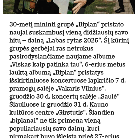
30-metį mininti grupė „Biplan“ pristato
naujai suskambusį vieną didžiausių savo
hitų – dainą „Labas rytas 2025“. Šį kūrinį
grupės gerbėjai ras netrukus
pasirodysiančiame naujame albume
„Viskas kaip patinka tau“. 6-erius metus
lauktą albumą „Biplan“ pristatys
išskirtiniuose koncertuose lapkričio 7 d.
pramogų salėje „Vakaris Vilnius“,
gruodžio 30 d. koncertų salėje „Saulė“
Šiauliuose ir gruodžio 31 d. Kauno
kultūros centre „Girstutis“. Šiandien
„biplanai“ ne tik primena vieną
populiariausių savo dainų, kuri
pirmąkart buvo išleista prieš 27-erius