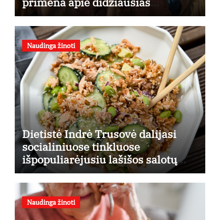
primena apie didžiausias
finansines rizikas
Naudinga žinoti
Dietistė Indrė Trusovė dalijasi
socialiniuose tinkluose
išpopuliarėjusiu lašišos salotų
receptu
Naudinga žinoti