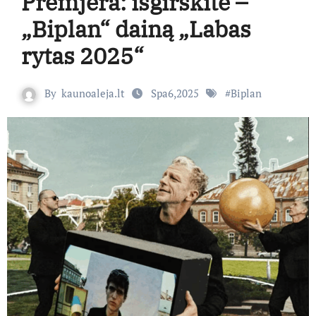
Premjera: išgirskite –
„Biplan“ dainą „Labas
rytas 2025“
By
kaunoaleja.lt
Spa6,2025
#
Biplan