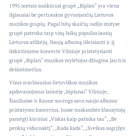
1995 metais susikūrusi grupė „Biplan“ yra viena
ilgiausiai be pertraukos gyvuojančių Lietuvos
muzikos grupių. Pagal hitų skaičių radijo stotyse
grupė patenka tarp visų laikų populiariausių
Lietuvos atlikėjų. Naują albumą išleisianti ir jį
išskirtiniame koncerte Vilniuje pristatysianti
grupė „Biplan“ muzikos mylėtojus džiugina jau tris
dešimtmečius.
Visus svarbiausius lietuviškos muzikos
apdovanojimus laimėję „biplanai“ Vilniuje,
Šiauliuose ir Kaune surengs savo naujo albumo
pristatymo koncertus. Juose nuskambės klausytojų
pamėgti kūriniai „Viskas kaip patinka tau“, „Be
penkių vidurnaktį“, „Kada kada“, „Sveikas sugrįžęs