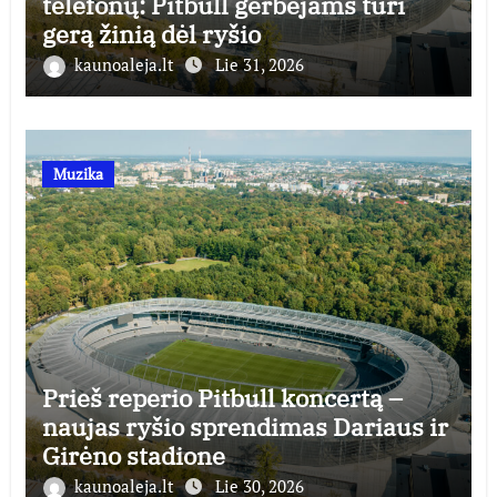
telefonų: Pitbull gerbėjams turi
gerą žinią dėl ryšio
kaunoaleja.lt
Lie 31, 2026
Muzika
Prieš reperio Pitbull koncertą –
naujas ryšio sprendimas Dariaus ir
Girėno stadione
kaunoaleja.lt
Lie 30, 2026