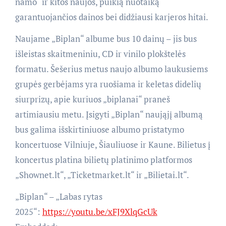
namo“ ir kitos naujos, puikią nuotaiką
garantuojančios dainos bei didžiausi karjeros hitai.
Naujame „Biplan“ albume bus 10 dainų – jis bus
išleistas skaitmeniniu, CD ir vinilo plokštelės
formatu. Šešerius metus naujo albumo laukusiems
grupės gerbėjams yra ruošiama ir keletas didelių
siurprizų, apie kuriuos „biplanai“ praneš
artimiausiu metu. Įsigyti „Biplan“ naująjį albumą
bus galima išskirtiniuose albumo pristatymo
koncertuose Vilniuje, Šiauliuose ir Kaune. Bilietus į
koncertus platina bilietų platinimo platformos
„Shownet.lt“, „Ticketmarket.lt“ ir „Bilietai.lt“.
„Biplan“ – „Labas rytas
2025“:
https://youtu.be/xFJ9XlqGcUk