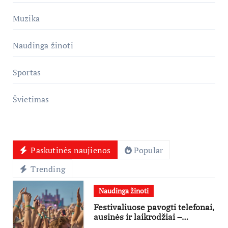
Muzika
Naudinga žinoti
Sportas
Švietimas
Paskutinės naujienos
Popular
Trending
Naudinga žinoti
Festivaliuose pavogti telefonai,
ausinės ir laikrodžiai –
ekspertai primena apie