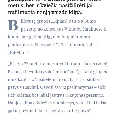
metus, bet ir kviečia pasižiūrėti jai
nufilmuotą naują vaizdo klipą.
B
ilietus į grupės „Biplan“ naujo albumo
pristatymo koncertus Vilniuje, Šiauliuose ir
Kaune jau galima įsigyti bilietų platinimo
platformose „Shownet.lt“, „Ticketmarket.lt“ ir
„Bilietai.lt“.
„Praėjo 27 metai, o mes ir vėl tariam – labas rytas!
Prabėgo beveik trys dešimtmečiai!“, – sako grupės
muzikantai. „Nusikėlėm laiku atgal ir susitikom
patys su savimi. Gavosi žavus pasimatymas – šiek
tiek keistas, bet labai jautrus ir kupinas prasmės.
Naujas klipas, šviežias skambesys, veidai bei balsai
gal ir pažymėti laiko, bet vis dar tie patys“.