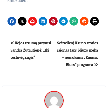
Embedded:
Navigacija
Kojos traumą patyrusi
Šeštadienį Kauno stoties
tarp
Sandra Žutautienė: „Iki
rajonas taps bliuzo meka
vestuvių sugis“
– nemokama „Kaunas
įrašų
Blues“ programa