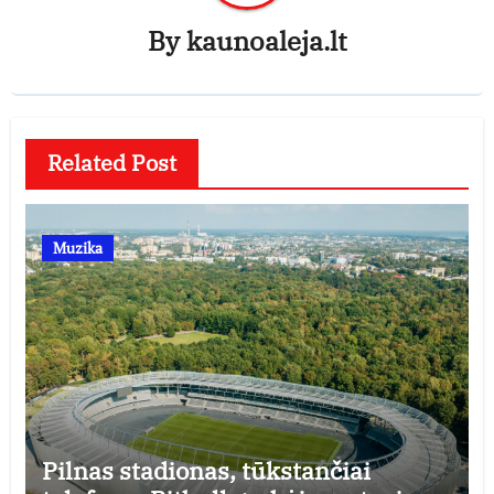
By
kaunoaleja.lt
Related Post
Muzika
Pilnas stadionas, tūkstančiai