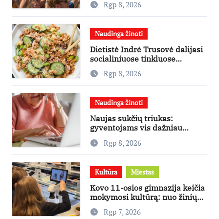
Rgp 8, 2026
didžiausias finansines rizikas
Naudinga žinoti
Dietistė Indrė Trusovė dalijasi
socialiniuose tinkluose
išpopuliarėjusiu lašišos salotų
Rgp 8, 2026
receptu
Naudinga žinoti
Naujas sukčių triukas:
gyventojams vis dažniau
skambina per „Viber“
Rgp 8, 2026
Kultūra
Miestas
Kovo 11-osios gimnazija keičia
mokymosi kultūrą: nuo žinių
kaupimo – prie jų supratimo ir
Rgp 7, 2026
taikymo