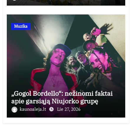
Muzika
„Gogol Bordello“: nežinomi faktai
apie garsiąją Niujorko grupę
kaunoaleja.lt
Lie 27, 2026