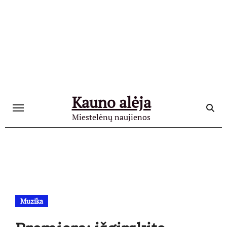
Skip
to
content
Kauno alėja
Miestelėnų naujienos
Muzika